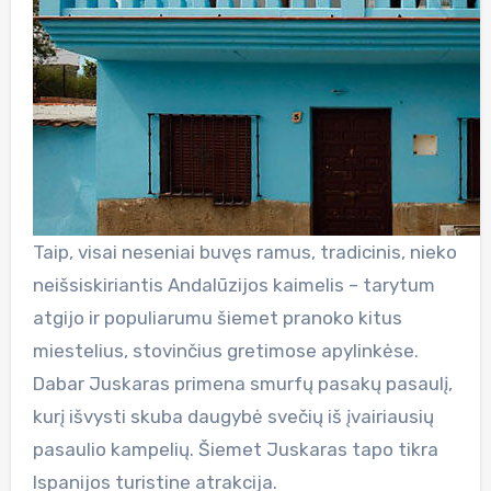
Taip, visai neseniai buvęs ramus, tradicinis, nieko
neišsiskiriantis Andalūzijos kaimelis – tarytum
atgijo ir populiarumu šiemet pranoko kitus
miestelius, stovinčius gretimose apylinkėse.
Dabar Juskaras primena smurfų pasakų pasaulį,
kurį išvysti skuba daugybė svečių iš įvairiausių
pasaulio kampelių. Šiemet Juskaras tapo tikra
Ispanijos turistine atrakcija.