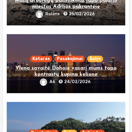
Mūsų atostogų pasirinkimu tapo pajūrio
miestas Adrijos pakrantėje
Rolanx
25/02/2026
Kataras
Pasakojimai
Šalys
Viena savaitė Dohoje vasarį mums tapo
kontrastų kupina kelione
A6
24/02/2026