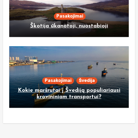
Pasakojimai
Škotija ūkanotoji, nuostabioji
Pasakojimai
Švedija
Kokie maršrutai į Švediją populiariausi
krovininiam transportui?