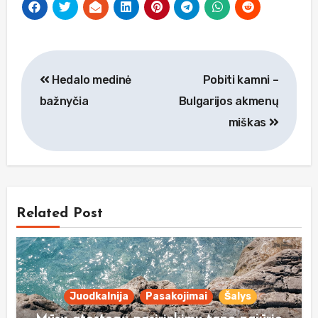
Navigacija
Hedalo medinė
Pobiti kamni –
tarp
bažnyčia
Bulgarijos akmenų
įrašų
miškas
Related Post
Juodkalnija
Pasakojimai
Šalys