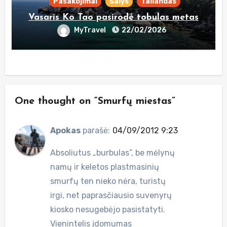
Pasakojimai
Šalys
Tailandas
Vasaris Ko Tao pasirodė tobulas metas
MyTravel
22/02/2026
One thought on “Smurfų miestas”
Apokas
parašė:
04/09/2012 9:23
Absoliutus „burbulas”, be mėlynų
namų ir keletos plastmasinių
smurfų ten nieko nėra, turistų
irgi, net paprasčiausio suvenyrų
kiosko nesugebėjo pasistatyti.
Vienintelis įdomumas