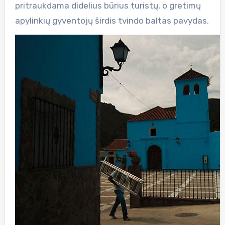
pritraukdama didelius būrius turistų, o gretimų
apylinkių gyventojų širdis tvindo baltas pavydas.