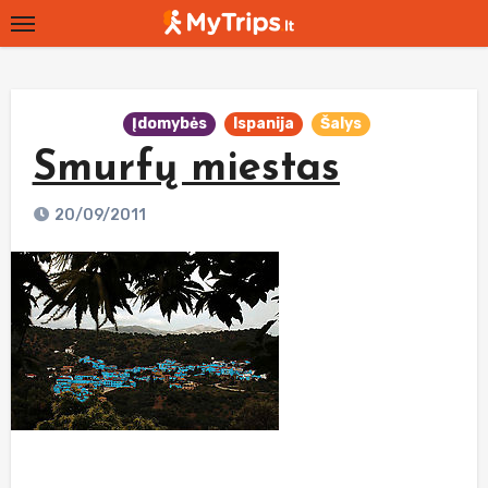
Skip
to
content
Įdomybės
Ispanija
Šalys
Smurfų miestas
20/09/2011