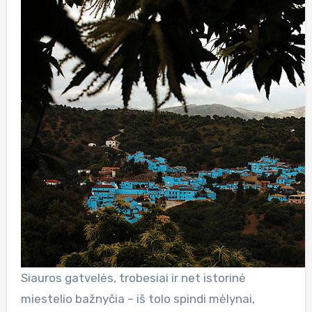
Siauros gatvelės, trobesiai ir net istorinė
miestelio bažnyčia – iš tolo spindi mėlynai,