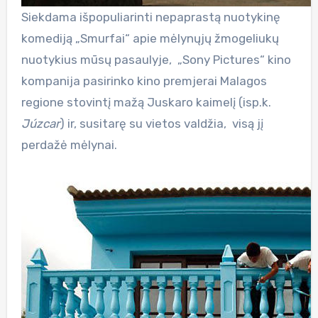
Siekdama išpopuliarinti nepaprastą nuotykinę
komediją „Smurfai“ apie mėlynųjų žmogeliukų
nuotykius mūsų pasaulyje, „Sony Pictures“ kino
kompanija pasirinko kino premjerai Malagos
regione stovintį mažą Juskaro kaimelį (isp.k.
Júzcar
) ir, susitarę su vietos valdžia, visą jį
perdažė mėlynai.