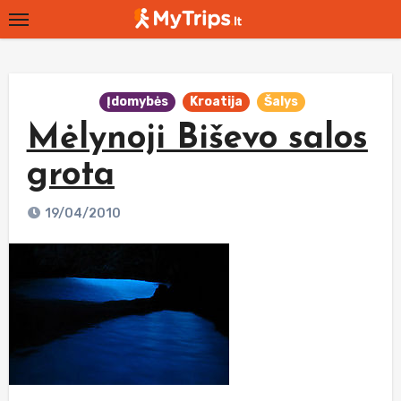
Skip
to
content
Įdomybės
Kroatija
Šalys
Mėlynoji Biševo salos
grota
19/04/2010