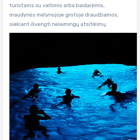
turistams su valtimis arba baidarėmis,
maudynės mėlynojoje grotoje draudžiamos,
siekiant išvengti nelaimingų atsitikimų.