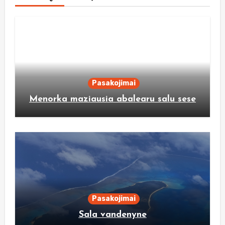
Pasakojimai
Menorka maziausia abalearu salu sese
Pasakojimai
Sala vandenyne