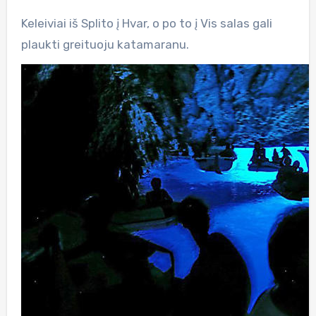
Keleiviai iš Splito į Hvar, o po to į Vis salas gali
plaukti greituoju katamaranu.