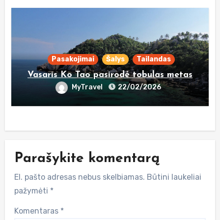
Pasakojimai
Šalys
Tailandas
Vasaris Ko Tao pasirodė tobulas metas
MyTravel
22/02/2026
Parašykite komentarą
El. pašto adresas nebus skelbiamas.
Būtini laukeliai
pažymėti
*
Komentaras
*