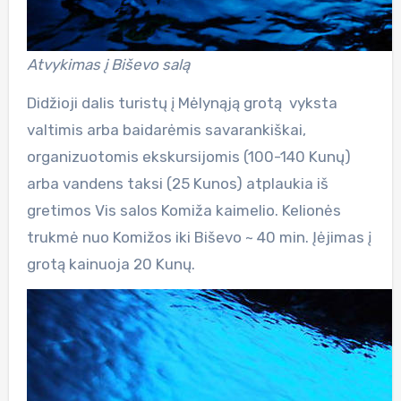
Atvykimas į Biševo salą
Didžioji dalis turistų į Mėlynąją grotą vyksta
valtimis arba baidarėmis savarankiškai,
organizuotomis ekskursijomis (100-140 Kunų)
arba vandens taksi (25 Kunos) atplaukia iš
gretimos Vis salos Komiža kaimelio. Kelionės
trukmė nuo Komižos iki Biševo ~ 40 min. Įėjimas į
grotą kainuoja 20 Kunų.