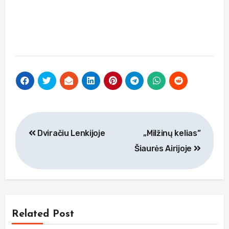
Navigacija
Dviračiu Lenkijoje
„Milžinų kelias”
tarp
Šiaurės Airijoje
įrašų
Related Post