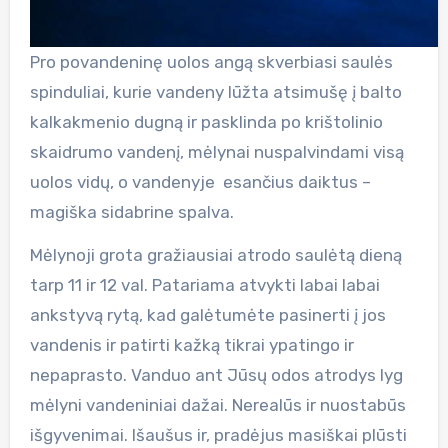
Pro povandeninę uolos angą skverbiasi saulės
spinduliai, kurie vandeny lūžta atsimušę į balto
kalkakmenio dugną ir pasklinda po krištolinio
skaidrumo vandenį, mėlynai nuspalvindami visą
uolos vidų, o vandenyje esančius daiktus –
magiška sidabrine spalva.
Mėlynoji grota gražiausiai atrodo saulėtą dieną
tarp 11 ir 12 val. Patariama atvykti labai labai
ankstyvą rytą, kad galėtumėte pasinerti į jos
vandenis ir patirti kažką tikrai ypatingo ir
nepaprasto. Vanduo ant Jūsų odos atrodys lyg
mėlyni vandeniniai dažai. Nerealūs ir nuostabūs
išgyvenimai. Išaušus ir, pradėjus masiškai plūsti