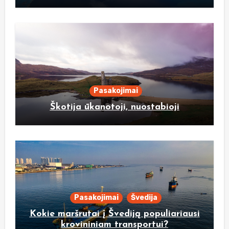
Pasakojimai
Škotija ūkanotoji, nuostabioji
Pasakojimai
Švedija
Kokie maršrutai į Švediją populiariausi
krovininiam transportui?