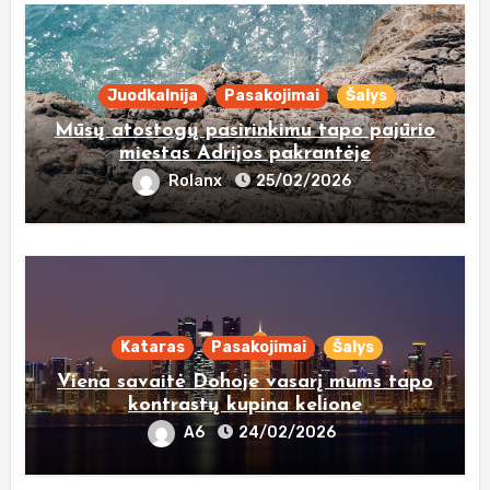
Juodkalnija
Pasakojimai
Šalys
Mūsų atostogų pasirinkimu tapo pajūrio
miestas Adrijos pakrantėje
Rolanx
25/02/2026
Kataras
Pasakojimai
Šalys
Viena savaitė Dohoje vasarį mums tapo
kontrastų kupina kelione
A6
24/02/2026