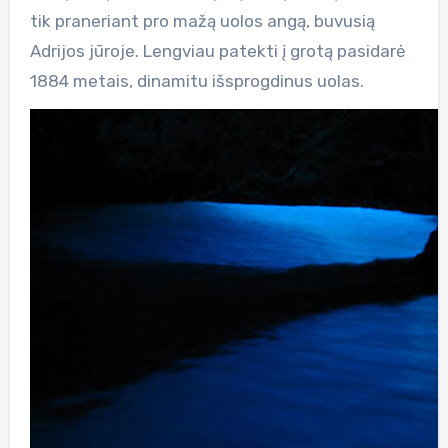
tik praneriant pro mažą uolos angą, buvusią
Adrijos jūroje. Lengviau patekti į grotą pasidarė
1884 metais, dinamitu išsprogdinus uolas.