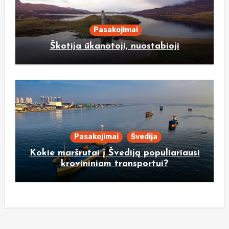
Pasakojimai
Škotija ūkanotoji, nuostabioji
Pasakojimai
Švedija
Kokie maršrutai į Švediją populiariausi
krovininiam transportui?