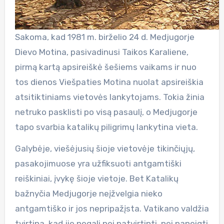
Sakoma, kad 1981 m. birželio 24 d. Medjugorje
Dievo Motina, pasivadinusi Taikos Karaliene,
pirmą kartą apsireiškė šešiems vaikams ir nuo
tos dienos Viešpaties Motina nuolat apsireiškia
atsitiktiniams vietovės lankytojams. Tokia žinia
netruko pasklisti po visą pasaulį, o Medjugorje
tapo svarbia katalikų piligrimų lankytina vieta.
Galybėje, viešėjusių šioje vietovėje tikinčiųjų,
pasakojimuose yra užfiksuoti antgamtiški
reiškiniai, įvykę šioje vietoje. Bet Katalikų
bažnyčia Medjugorje neįžvelgia nieko
antgamtiško ir jos nepripažįsta. Vatikano valdžia
tvirtina, kad jie negali nei patvirtinti, nei paneigti