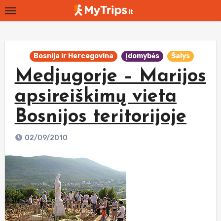
Skip
to
content
Bosnija ir Hercegovina
Įdomybės
Šalys
Medjugorje – Marijos
apsireiškimų vieta
Bosnijos teritorijoje
02/09/2010