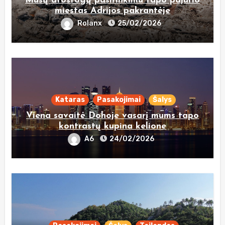
Mūsų atostogų pasirinkimu tapo pajūrio
miestas Adrijos pakrantėje
Rolanx
25/02/2026
Kataras
Pasakojimai
Šalys
Viena savaitė Dohoje vasarį mums tapo
kontrastų kupina kelione
A6
24/02/2026