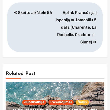
Navigacija
Skeito aikštelė 56
Aplink Prancūziją į
tarp
Ispaniją automobiliu 5
įrašų
dalis (Charente, La
Rochelle, Oradour-s-
Glane)
Related Post
Juodkalnija
Pasakojimai
Šalys