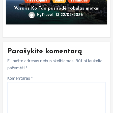
Pasakojimai
Šalys
Tailandas
Vasaris Ko Tao pasirodė tobulas metas
MyTravel
22/02/2026
Parašykite komentarą
El. pašto adresas nebus skelbiamas.
Būtini laukeliai
pažymėti
*
Komentaras
*