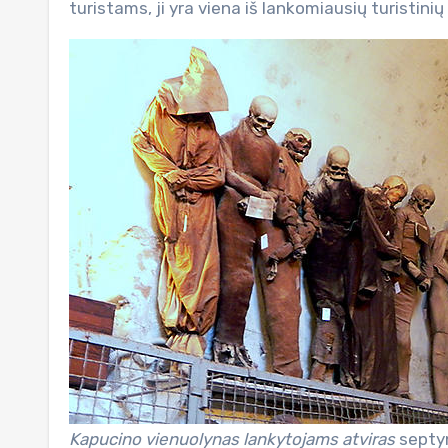
turistams, ji yra viena iš lankomiausių turistinių v
Kapucino vienuolynas lankytojams atviras
septyni