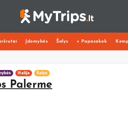
ršrutai
Įdomybės
Šalys
+ Papasakok
Kemp
mybės
Italija
Šalys
s Palerme