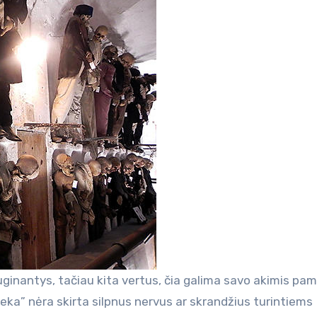
auginantys, tačiau kita vertus, čia galima savo akimis pa
oteka” nėra skirta silpnus nervus ar skrandžius turintiems