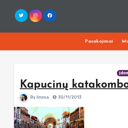
Skip
to
content
Pasakojimai
Ma
Įdo
Kapucinų katakombo
By
linosa
30/11/2013