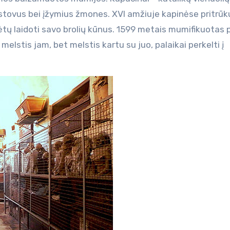
atstovus bei įžymius žmones. XVI amžiuje kapinėse pritrūk
ėtų laidoti savo brolių kūnus. 1599 metais mumifikuotas 
 melstis jam, bet melstis kartu su juo, palaikai perkelti į