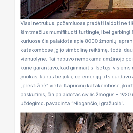
Visai netrukus, požemiuose pradėti laidoti ne tik
šimtmečius mumifikuoti turtingieji bei garbingi ž
kuriuose čia palaidota apie 8000 žmonių, apreng
katakombose įgijo simbolinę reikšmę, todėl da
vienuolyne. Tai nebuvo nemokama amžinojo poil
kurie garantavo, kad giminaitis ilsėtųsi visiem
įmokas, kūnas be jokių ceremonijų atsidurdavo
„prestižinė“ vieta. Kapucinų katakombose, įkurt
paskutinis, čia palaidotas civilis žmogus – 192
uždegimo, pavadinta “Miegančioji gražuolė”.