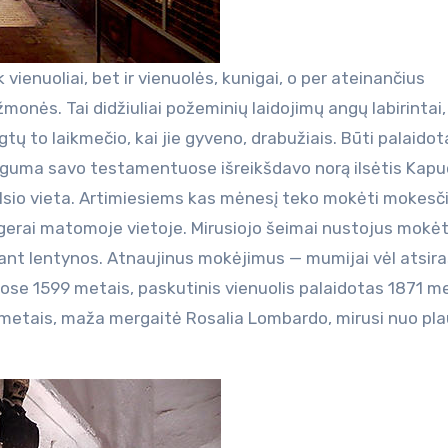
 vienuoliai, bet ir vienuolės, kunigai, o per ateinančius
monės. Tai didžiuliai požeminių laidojimų angų labirintai,
tų to laikmečio, kai jie gyveno, drabužiais. Būti palaido
uguma savo testamentuose išreikšdavo norą ilsėtis Kapu
sio vieta. Artimiesiems kas mėnesį teko mokėti mokesči
s gerai matomoje vietoje. Mirusiojo šeimai nustojus mokėt
 ant lentynos. Atnaujinus mokėjimus — mumijai vėl atsir
ose 1599 metais, paskutinis vienuolis palaidotas 1871 me
0 metais, maža mergaitė Rosalia Lombardo, mirusi nuo pla