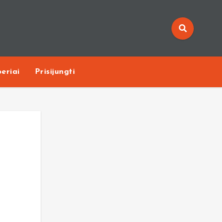
eriai
Prisijungti