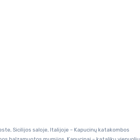
mos balzamuotos mumijos. Kapucinai – katalikų vienuolių