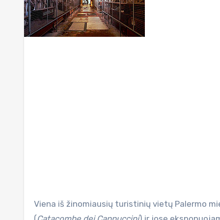
Viena iš žinomiausių turistinių vietų Palermo mieste, Sicilijos saloje, Italijoje – Kapucinų katakombos
(
Catacombe dei Cappuccini
) ir jose eksponuoja