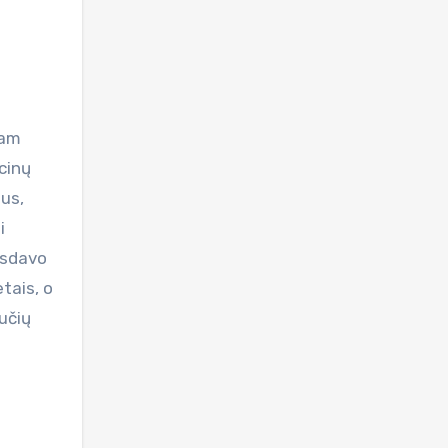
tam
cinų
us,
i
asdavo
tais, o
učių