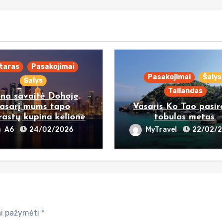
taras
Pasakojimai
Pasakojimai
Šalys
Šalys
Tailandas
ena savaitė Dohoje
asarį mums tapo
Vasaris Ko Tao pasi
rastų kupina kelione
tobulas metas
A6
24/02/2026
MyTravel
22/02/
iai pažymėti
*