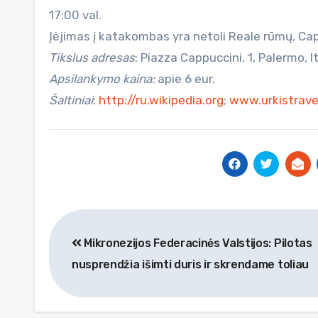
17:00 val.
Įėjimas į katakombas yra netoli Reale rūmų, Cap
Tikslus adresas
: Piazza Cappuccini, 1, Palermo, It
Apsilankymo kaina:
apie 6 eur.
Šaltiniai
:
http://ru.wikipedia.org
;
www.urkistravel
Navigacija
Mikronezijos Federacinės Valstijos: Pilo­tas
tarp
nuspren­džia išimti duris ir skrendame toliau
įrašų