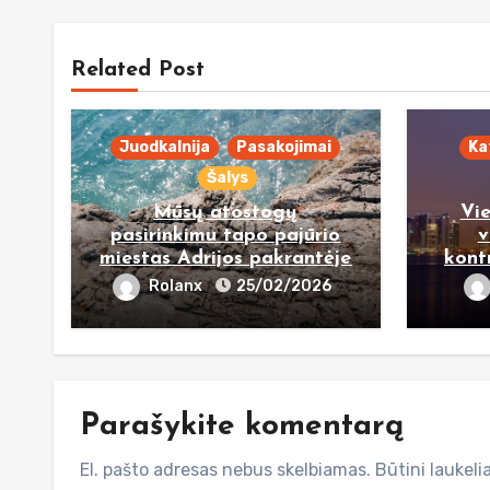
Related Post
Juodkalnija
Pasakojimai
Ka
Šalys
Mūsų atostogų
Vi
pasirinkimu tapo pajūrio
v
miestas Adrijos pakrantėje
kont
Rolanx
25/02/2026
Parašykite komentarą
El. pašto adresas nebus skelbiamas.
Būtini laukel