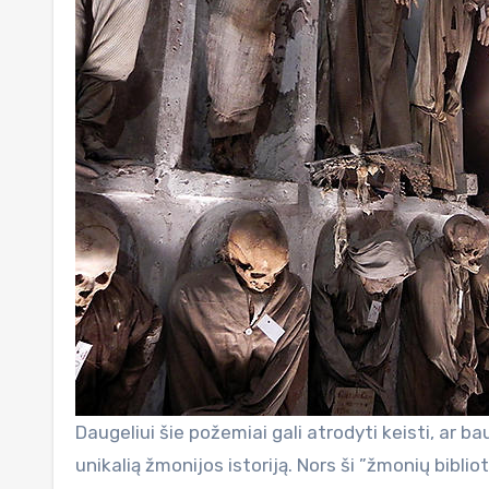
Daugeliui šie požemiai gali atrodyti keisti, ar b
unikalią žmonijos istoriją. Nors ši ”žmonių bibli