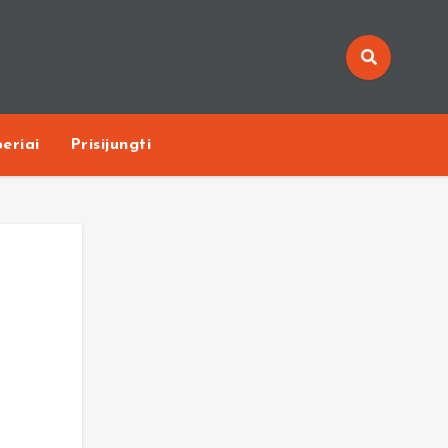
eriai
Prisijungti