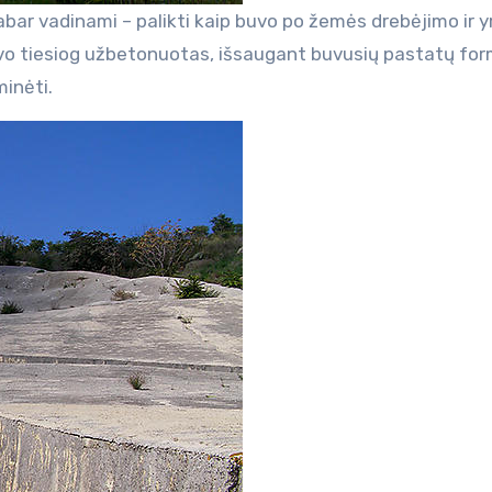
dabar vadinami – palikti kaip buvo po žemės drebėjimo ir y
uvo tiesiog užbetonuotas, išsaugant buvusių pastatų for
minėti.