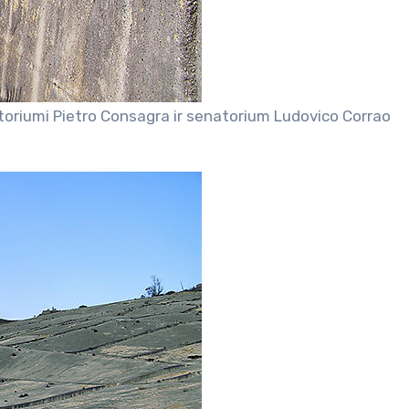
lptoriumi Pietro Consagra ir senatorium Ludovico Corrao