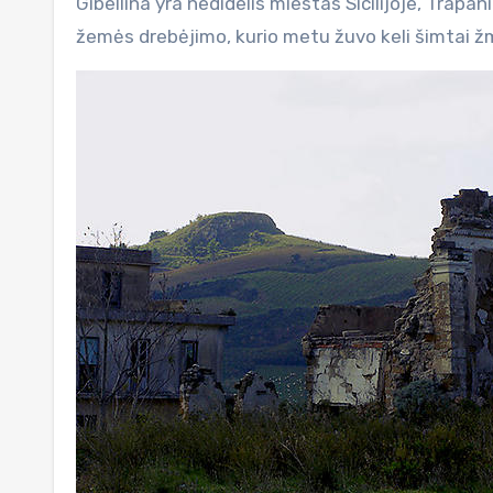
Gibellina yra nedidelis miestas Sicilijoje, Trapani provincijoje. Jis buvo sunaikintas 1968 metais sausį, po Belice
žemės drebėjimo, kurio metu žuvo keli šimtai žm