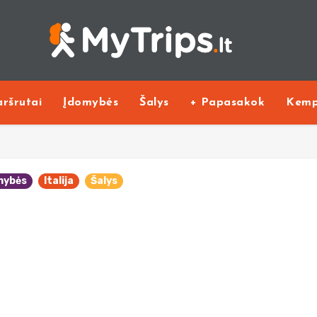
ršrutai
Įdomybės
Šalys
+ Papasakok
Kemp
mybės
Italija
Šalys