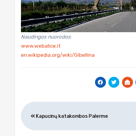
Naudingos nuorodos
:
www.webalice.it
en.wikipedia.org/wiki/Gibellina
Navigacija
Kapucinų katakombos Palerme
tarp
įrašų