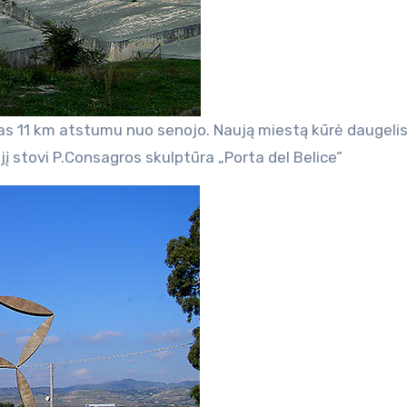
as 11 km atstumu nuo senojo. Naują miestą kūrė daugeli
į jį stovi P.Consagros skulptūra „Porta del Belice”