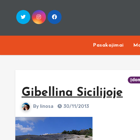
Skip
to
content
Pasakojimai
Ma
Įdo
Gibellina Sicilijoje
By
linosa
30/11/2013