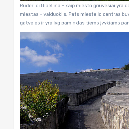
Ruderi di Gibellina – kaip miesto griuvėsiai yra 
miestas – vaiduoklis. Pats miestelio centras b
gatveles ir yra lyg paminklas tiems įvykiams pa