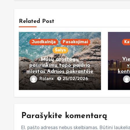
Related Post
Juodkalnija
Pasakojimai
Ka
Šalys
Mūsų atostogų
Vi
pasirinkimu tapo pajūrio
v
miestas Adrijos pakrantėje
kont
Rolanx
25/02/2026
Parašykite komentarą
El. pašto adresas nebus skelbiamas.
Būtini laukel