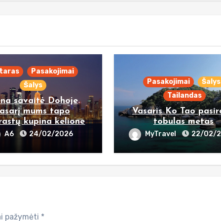
taras
Pasakojimai
Pasakojimai
Šalys
Šalys
Tailandas
ena savaitė Dohoje
asarį mums tapo
Vasaris Ko Tao pasi
rastų kupina kelione
tobulas metas
A6
24/02/2026
MyTravel
22/02/
iai pažymėti
*