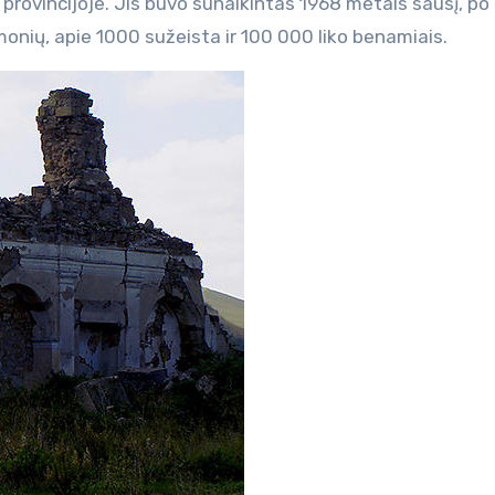
onių, apie 1000 sužeista ir 100 000 liko benamiais.