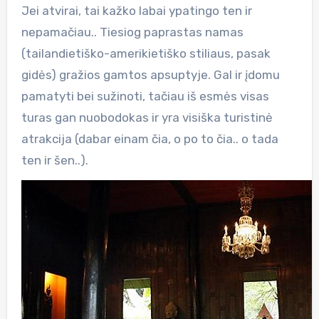
Jei atvirai, tai kažko labai ypatingo ten ir
nepamačiau.. Tiesiog paprastas namas
(tailandietiško-amerikietiško stiliaus, pasak
gidės) gražios gamtos apsuptyje. Gal ir įdomu
pamatyti bei sužinoti, tačiau iš esmės visas
turas gan nuobodokas ir yra visiška turistinė
atrakcija (dabar einam čia, o po to čia.. o tada
ten ir šen..).