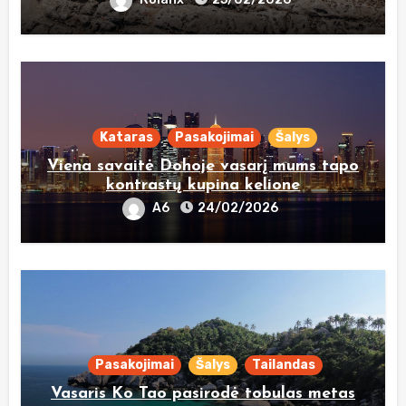
Kataras
Pasakojimai
Šalys
Viena savaitė Dohoje vasarį mums tapo
kontrastų kupina kelione
A6
24/02/2026
Pasakojimai
Šalys
Tailandas
Vasaris Ko Tao pasirodė tobulas metas