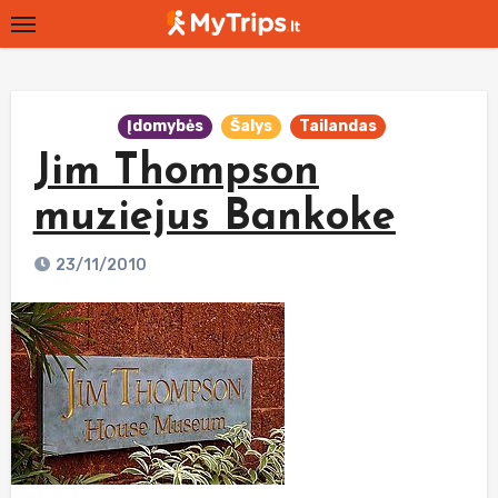
Skip
to
content
Įdomybės
Šalys
Tailandas
Jim Thompson
muziejus Bankoke
23/11/2010