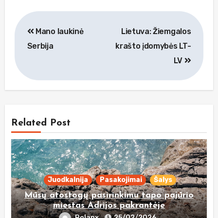
Navigacija
Mano laukinė
Lietuva: Žiemgalos
tarp
Serbija
krašto įdomybės LT-
įrašų
LV
Related Post
Juodkalnija
Pasakojimai
Šalys
Mūsų atostogų pasirinkimu tapo pajūrio
miestas Adrijos pakrantėje
Rolanx
25/02/2026