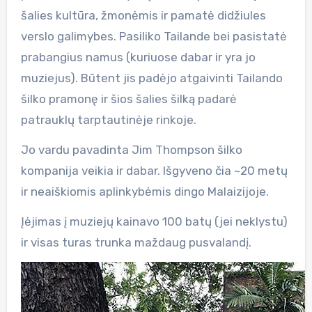
šalies kultūra, žmonėmis ir pamatė didžiules
verslo galimybes. Pasiliko Tailande bei pasistatė
prabangius namus (kuriuose dabar ir yra jo
muziejus). Būtent jis padėjo atgaivinti Tailando
šilko pramonę ir šios šalies šilką padarė
patrauklų tarptautinėje rinkoje.
Jo vardu pavadinta Jim Thompson šilko
kompanija veikia ir dabar. Išgyveno čia ~20 metų
ir neaiškiomis aplinkybėmis dingo Malaizijoje.
Įėjimas į muziejų kainavo 100 batų (jei neklystu)
ir visas turas trunka maždaug pusvalandį.