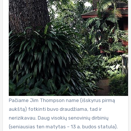
Pačiame Jim Thompson name (išskyrus pirmą
aukštą) fotkinti buvo draudžiama, tad ir
nerizikavau. Daug visokių senovinių dirbinių
(seniausias ten matytas – 13 a. budos statula).