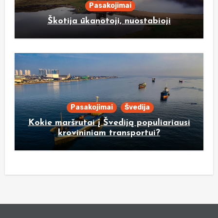
Pasakojimai
Škotija ūkanotoji, nuostabioji
Pasakojimai
Švedija
Kokie maršrutai į Švediją populiariausi
krovininiam transportui?