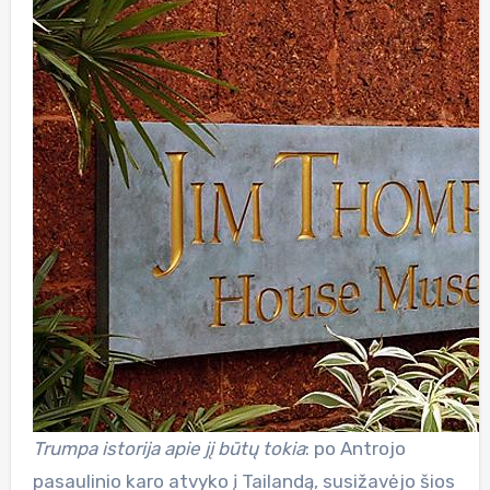
Trumpa istorija apie jį būtų tokia
: po Antrojo
pasaulinio karo atvyko į Tailandą, susižavėjo šios