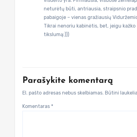
visdėlto yra. Pirmiausia, visuose žemėlapi
neturėtų būti, antriausia, straipsnio prad
pabaigoje – vienas gražiausių Viduržemio
Tikrai nenoriu kabinėtis, bet, jeigu kažko
tikslumą:)))
Parašykite komentarą
El. pašto adresas nebus skelbiamas.
Būtini laukel
Komentaras
*