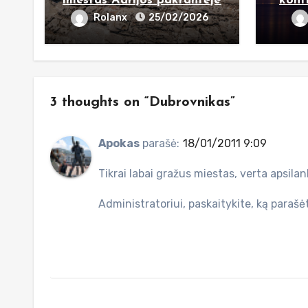
miestas Adrijos pakrantėje
kont
Rolanx
25/02/2026
3 thoughts on “Dubrovnikas”
Apokas
parašė:
18/01/2011 9:09
Tikrai labai gražus miestas, verta apsilan
Administratoriui, paskaitykite, ką parašė