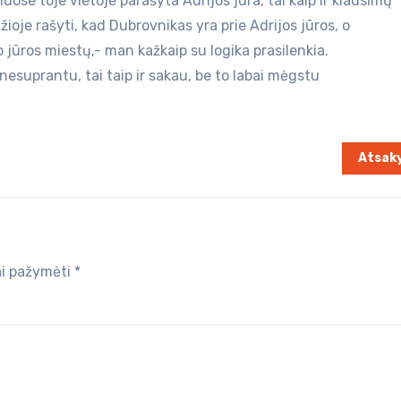
uose toje vietoje parašyta Adrijos jūra, tai kaip ir klausimų
žioje rašyti, kad Dubrovnikas yra prie Adrijos jūros, o
 jūros miestų,- man kažkaip su logika prasilenkia.
 nesuprantu, tai taip ir sakau, be to labai mėgstu
Atsaky
iai pažymėti
*