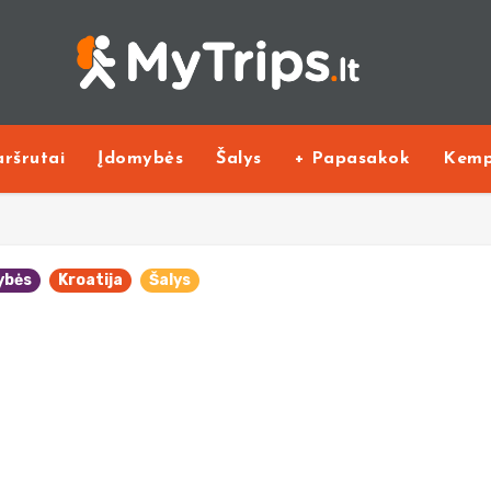
ršrutai
Įdomybės
Šalys
+ Papasakok
Kemp
ybės
Kroatija
Šalys