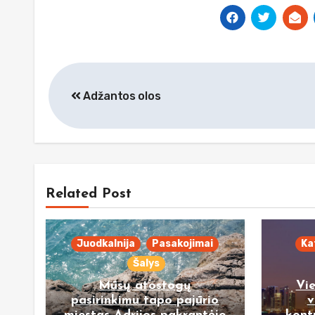
Navigacija
Adžantos olos
tarp
įrašų
Related Post
Juodkalnija
Pasakojimai
Ka
Šalys
Mūsų atostogų
Vi
pasirinkimu tapo pajūrio
v