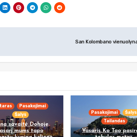
San Kolombano vienuolyn
taras
Pasakojimai
Pasakojimai
Šalys
Šalys
Tailandas
ena savaitė Dohoje
asarį mums tapo
Vasaris Ko Tao pasi