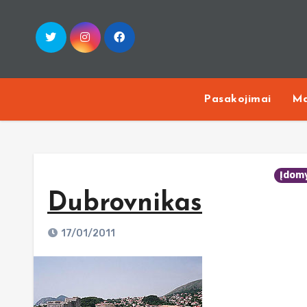
Skip
to
content
Pasakojimai
Ma
Įdom
Dubrovnikas
17/01/2011