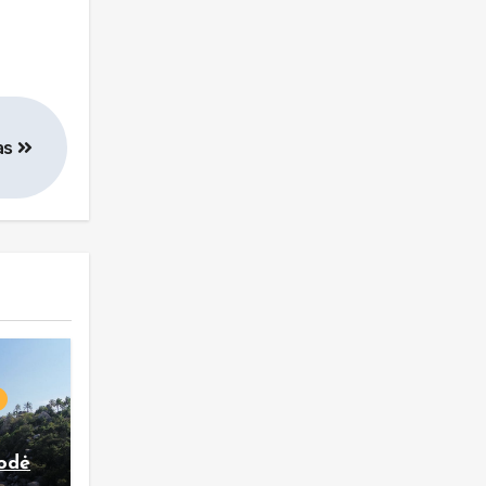
as
rodė