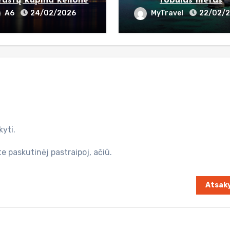
rastų kupina kelione
tobulas metas
A6
24/02/2026
MyTravel
22/02/
kyti.
te paskutinėj pastraipoj, ačiū.
Atsaky