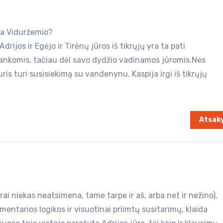
nta Viduržemio?
 Adrijos ir Egėjo ir Tirėnų jūros iš tikrųjų yra ta pati
įlankomis, tačiau dėl savo dydžio vadinamos jūromis.Nes
ris turi susisiekimą su vandenynu. Kaspija irgi iš tikrųjų
Atsaky
rai niekas neatsimena, tame tarpe ir aš, arba net ir nežino),
lementarios logikos ir visuotinai priimtų susitarimų, klaida