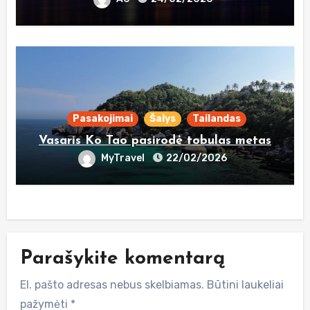
Pasakojimai
Šalys
Tailandas
Vasaris Ko Tao pasirodė tobulas metas
MyTravel
22/02/2026
Parašykite komentarą
El. pašto adresas nebus skelbiamas.
Būtini laukeliai
pažymėti
*