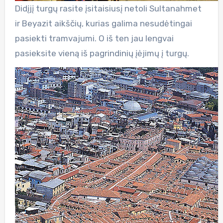
Didįjį turgų rasite įsitaisiusį netoli Sultanahmet
ir Beyazit aikščių, kurias galima nesudėtingai
pasiekti tramvajumi. O iš ten jau lengvai
pasieksite vieną iš pagrindinių įėjimų į turgų.