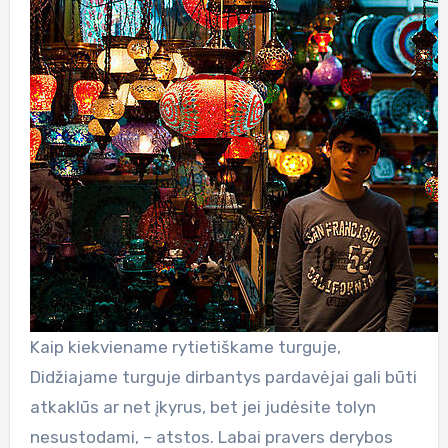
Kaip kiekviename rytietiškame turguje,
Didžiajame turguje dirbantys pardavėjai gali būti
atkaklūs ar net įkyrus, bet jei judėsite tolyn
nesustodami, – atstos. Labai pravers derybos