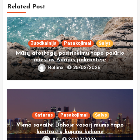
Related Post
Juodkalnija
Pasakojimai
Šalys
Mūsų atostogų pasirinkimu tapo pajūrio
miestas Adrijos pakrantėje
Rolanx
25/02/2026
Kataras
Pasakojimai
Šalys
Viena savaitė Dohoje vasarį mums tapo
kontrastų kupina kelione
A6
24/02/2026