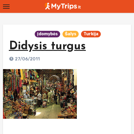
Skip
to
content
Įdomybės
Šalys
Turkija
Didysis turgus
27/06/2011