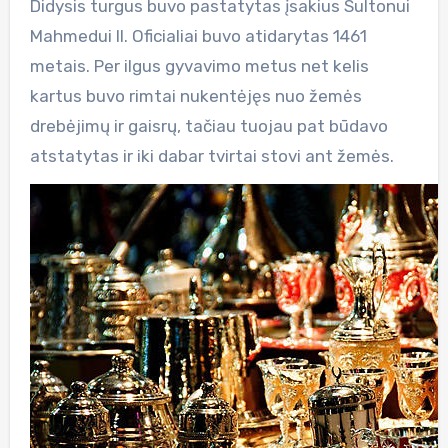
Didysis turgus buvo pastatytas įsakius Sultonui
Mahmedui II. Oficialiai buvo atidarytas 1461
metais. Per ilgus gyvavimo metus net kelis
kartus buvo rimtai nukentėjęs nuo žemės
drebėjimų ir gaisrų, tačiau tuojau pat būdavo
atstatytas ir iki dabar tvirtai stovi ant žemės.