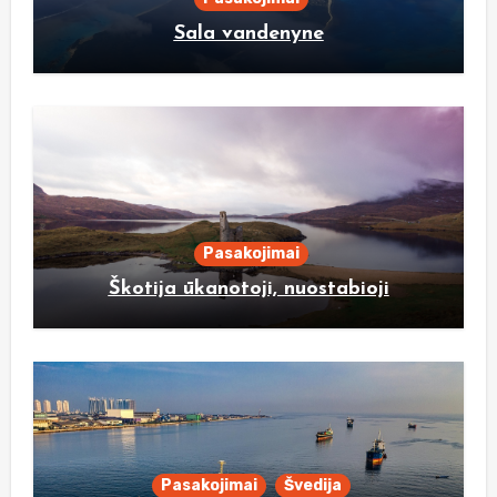
Sala vandenyne
Pasakojimai
Škotija ūkanotoji, nuostabioji
Pasakojimai
Švedija