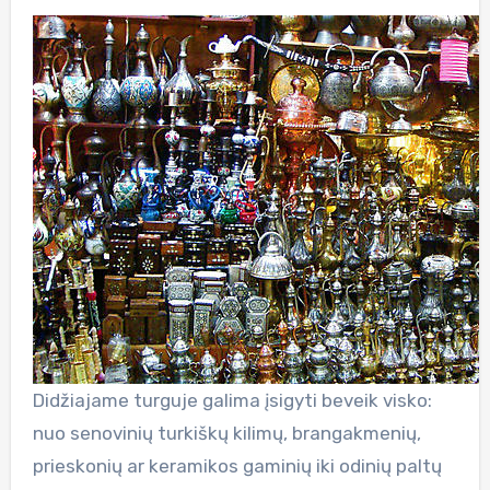
Didžiajame turguje galima įsigyti beveik visko:
nuo senovinių turkiškų kilimų, brangakmenių,
prieskonių ar keramikos gaminių iki odinių paltų