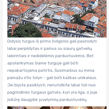
Didysis turgus iš pirmo žvilgsnio gali pasirodyti
labai perpildytas ir painus su siaurų gatvelių
labirintais ir nedidelėmis parduotuvėmis. Bet
apsilankymas šiame turguje gali būti
nepakartojama patirtis. Susimaišius su minia
pamažu irtis tolyn – gali būti kažkas unikalaus.
Jei bijote pasiklysti, nenutolkite labai toli nuo
pagrindinės turgaus gatvės, kuri yra ilga, o joje
įsikūrę daugybė juvelyrinių parduotuvėlių.