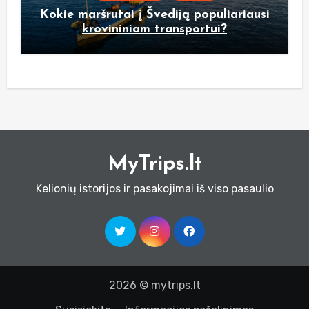
Kokie maršrutai į Švediją populiariausi
krovininiam transportui?
MyTrips.lt
Kelionių istorijos ir pasakojimai iš viso pasaulio
2026 © mytrips.lt