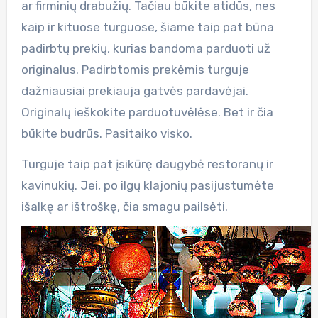
ar firminių drabužių. Tačiau būkite atidūs, nes
kaip ir kituose turguose, šiame taip pat būna
padirbtų prekių, kurias bandoma parduoti už
originalus. Padirbtomis prekėmis turguje
dažniausiai prekiauja gatvės pardavėjai.
Originalų ieškokite parduotuvėlėse. Bet ir čia
būkite budrūs. Pasitaiko visko.
Turguje taip pat įsikūrę daugybė restoranų ir
kavinukių. Jei, po ilgų klajonių pasijustumėte
išalkę ar ištroškę, čia smagu pailsėti.