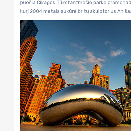
puošia Čikagos Tūkstantmečio parko promenadą.
kurį 2004 metais sukūrė britų skulptorius Aniša