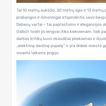
Tai 10 metrų aukščio, 20 metrų ilgio ir 13 metrų 
prabangos ir išmoningai atspindintis savo besp
Debesų vartai – tai paprastumo ir elegancijos d
Galbūt todėl jis lengvai įtiko kiekvienam: tiek 
darbas kritikų buvo skaudžiai pliekiamas ir išjuok
„elektrinę daržinę pupelę” ir yra didelė miesto
visiems laikams prigijo.