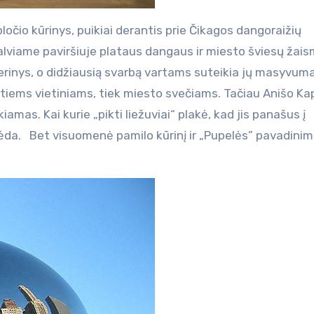
pločio kūrinys, puikiai derantis prie Čikagos dangoraižių
alviame paviršiuje plataus dangaus ir miesto šviesų žais
erinys, o didžiausią svarbą vartams suteikia jų masyvuma
patiems vietiniams, tiek miesto svečiams. Tačiau Anišo Ka
iamas. Kai kurie „pikti liežuviai“ plakė, kad jis panašus į
 gėda. Bet visuomenė pamilo kūrinį ir „Pupelės” pavadini