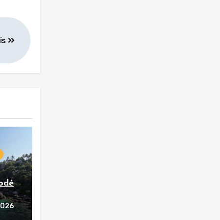
is
rodė
2026