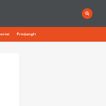
eriai
Prisijungti