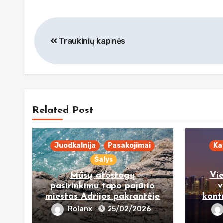
Navigacija
Traukinių kapinės
tarp
įrašų
Related Post
Juodkalnija
Pasakojimai
Ka
Šalys
Mūsų atostogų
Vi
pasirinkimu tapo pajūrio
v
miestas Adrijos pakrantėje
kont
Rolanx
25/02/2026