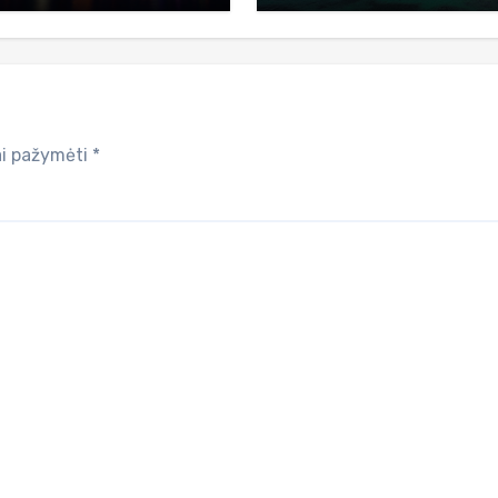
iai pažymėti
*