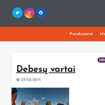
Skip
to
content
Pasakojimai
Ma
Įd
Debesų vartai
23/02/2011