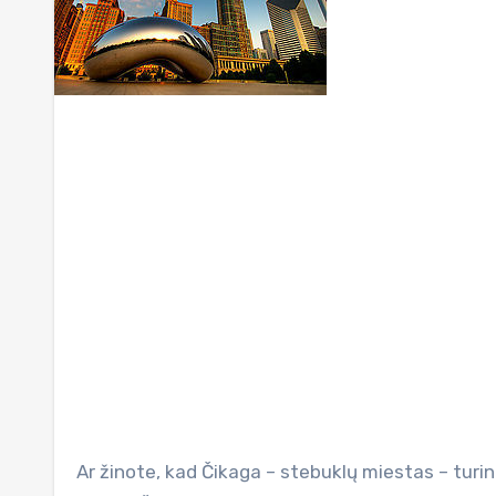
Ar žinote, kad Čikaga – stebuklų miestas – turintis vieną unikaliausių ir įdomiausių dešimtmečio skulptūrų, kuri