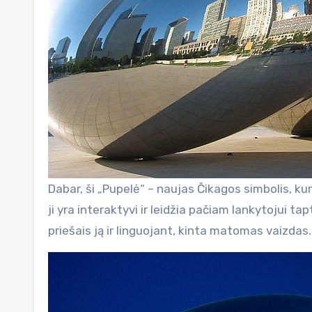
Dabar, ši „Pupelė“ – naujas Čikagos simbolis, kur
ji yra interaktyvi ir leidžia pačiam lankytojui ta
priešais ją ir linguojant, kinta matomas vaizdas.