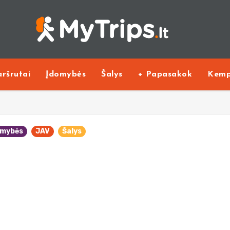
ršrutai
Įdomybės
Šalys
+ Papasakok
Kemp
omybės
JAV
Šalys