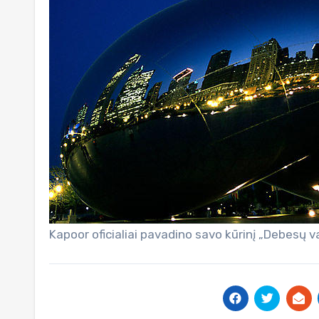
Kapoor oficialiai pavadino savo kūrinį „Debesų v