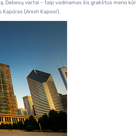
 Debesų vartai – taip vadinamas šis grakštus meno kūr
s Kapūras (Anish Kapoor).