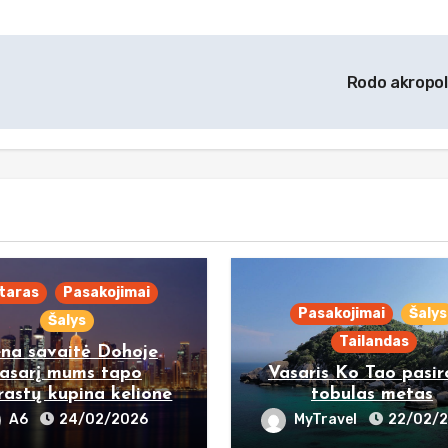
Rodo akropol
taras
Pasakojimai
Pasakojimai
Šalys
Šalys
Tailandas
ena savaitė Dohoje
asarį mums tapo
Vasaris Ko Tao pasi
rastų kupina kelione
tobulas metas
A6
24/02/2026
MyTravel
22/02/