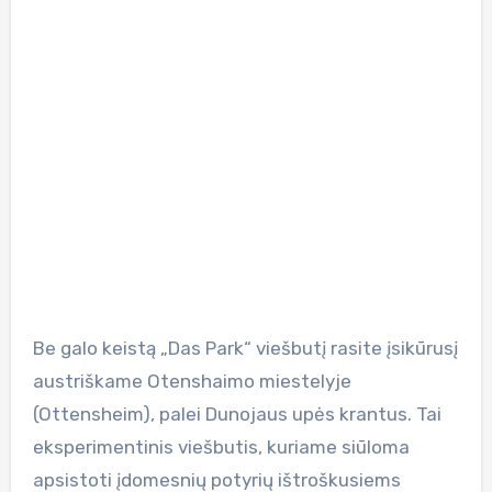
Be galo keistą „Das Park“ viešbutį rasite įsikūrusį
austriškame Otenshaimo miestelyje
(Ottensheim), palei Dunojaus upės krantus. Tai
eksperimentinis viešbutis, kuriame siūloma
apsistoti įdomesnių potyrių ištroškusiems