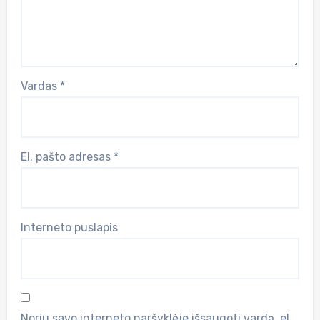
Vardas
*
El. pašto adresas
*
Interneto puslapis
Noriu savo interneto naršyklėje išsaugoti vardą, el.