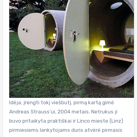
Idėja, įrengti tokį viešbutį, pirmą kartą gimė
Andreas Strauss‘ui, 2004 metais. Netrukus ji
buvo pritaikyta praktiškai ir Linco mieste (Linz)
pirmiesiems lankytojams duris atvėrė pirmasis