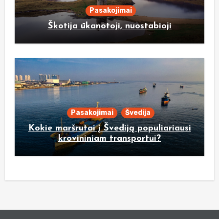
Pasakojimai
Škotija ūkanotoji, nuostabioji
Pasakojimai
Švedija
Kokie maršrutai į Švediją populiariausi
krovininiam transportui?