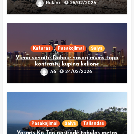
Rolanx
25/02/2026
Kataras
Pasakojimai
Šalys
Viena savaitė Dohoje vasarį mums tapo
kontrastų kupina kelione
A6
24/02/2026
Pasakojimai
Šalys
Tailandas
Vasaris Ko Tao pasirodė tobulas metas