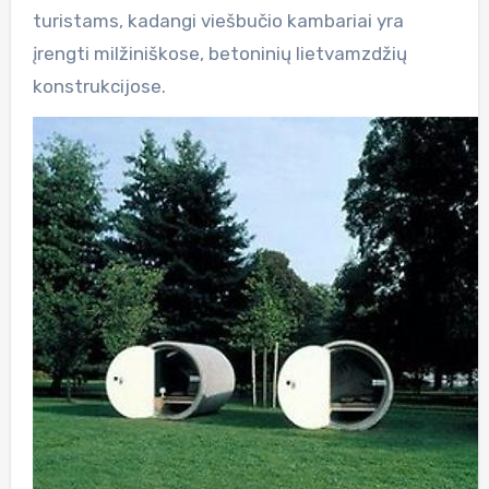
turistams, kadangi viešbučio kambariai yra
įrengti milžiniškose, betoninių lietvamzdžių
konstrukcijose.