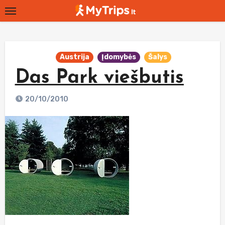
Skip
to
content
Austrija
Įdomybės
Šalys
Das Park viešbutis
20/10/2010