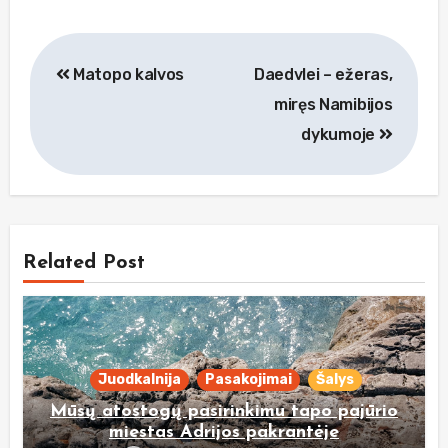
Navigacija
Matopo kalvos
Daedvlei – ežeras,
tarp
miręs Namibijos
įrašų
dykumoje
Related Post
Juodkalnija
Pasakojimai
Šalys
Mūsų atostogų pasirinkimu tapo pajūrio
miestas Adrijos pakrantėje