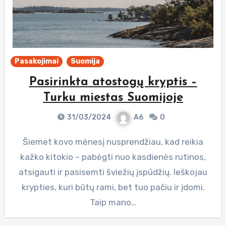
Pasakojimai
Suomija
Pasirinkta atostogų kryptis –
Turku miestas Suomijoje
31/03/2024
A6
0
Šiemet kovo mėnesį nusprendžiau, kad reikia
kažko kitokio – pabėgti nuo kasdienės rutinos,
atsigauti ir pasisemti šviežių įspūdžių. Ieškojau
krypties, kuri būtų rami, bet tuo pačiu ir įdomi.
Taip mano…