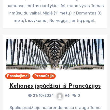
namuose, metas nuotykiui! Aš, mano vyras Tomas
ir mūsų du vaikai, Miglė (11 metų) ir Domantas (8
metų), išvykome į Norvegiją, į antrą pagal…
Pasakojimai
Prancūzija
Kelionės įspūdžiai iš Prancūzijos
21/10/2024
A6
0
Spalio pradžioje nusprendėme su draugu Tomu