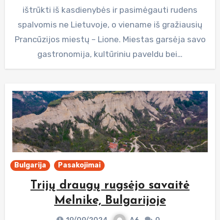
ištrūkti iš kasdienybės ir pasimėgauti rudens
spalvomis ne Lietuvoje, o viename iš gražiausių
Prancūzijos miestų – Lione. Miestas garsėja savo
gastronomija, kultūriniu paveldu bei…
Bulgarija
Pasakojimai
Trijų draugų rugsėjo savaitė
Melnike, Bulgarijoje