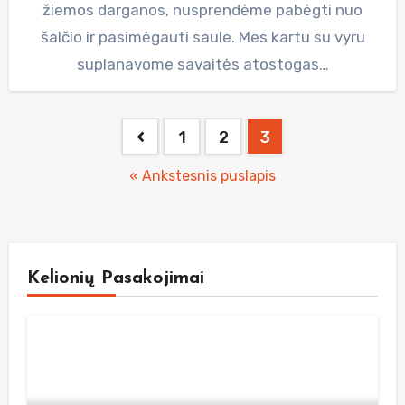
žiemos darganos, nusprendėme pabėgti nuo
šalčio ir pasimėgauti saule. Mes kartu su vyru
suplanavome savaitės atostogas…
Posts
1
2
3
pagination
« Ankstesnis puslapis
Kelionių Pasakojimai