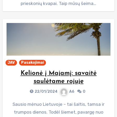
prieskonių kvapai. Taip mūsų šeima…
JAV
Pasakojimai
Kelionė į Majamį: savaitė
saulėtame rojuje
22/01/2024
A6
0
Sausio mėnuo Lietuvoje – tai šaltis, tamsa ir
trumpos dienos. Todėl šiemet, pavargę nuo