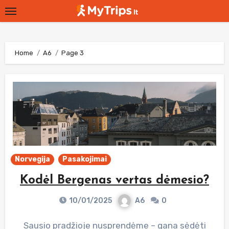
Skip
to
content
Home
A6
Page 3
Norvegija
Pasakojimai
Kodėl Bergenas vertas dėmesio?
10/01/2025
A6
0
Sausio pradžioje nusprendėme – gana sėdėti