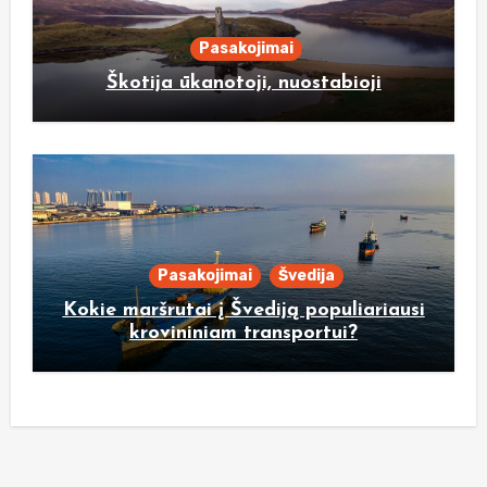
Pasakojimai
Škotija ūkanotoji, nuostabioji
Pasakojimai
Švedija
Kokie maršrutai į Švediją populiariausi
krovininiam transportui?