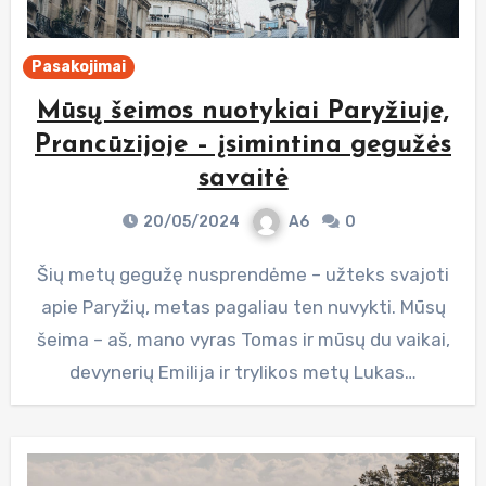
Pasakojimai
Mūsų šeimos nuotykiai Paryžiuje,
Prancūzijoje – įsimintina gegužės
savaitė
20/05/2024
A6
0
Šių metų gegužę nusprendėme – užteks svajoti
apie Paryžių, metas pagaliau ten nuvykti. Mūsų
šeima – aš, mano vyras Tomas ir mūsų du vaikai,
devynerių Emilija ir trylikos metų Lukas…