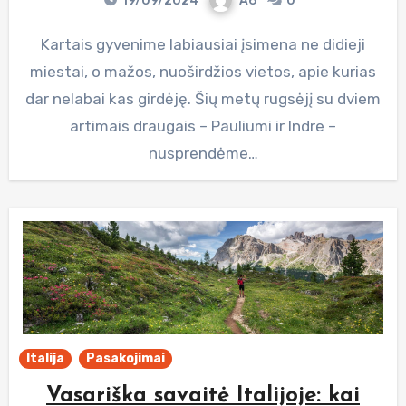
19/09/2024
A6
0
Kartais gyvenime labiausiai įsimena ne didieji
miestai, o mažos, nuoširdžios vietos, apie kurias
dar nelabai kas girdėję. Šių metų rugsėjį su dviem
artimais draugais – Pauliumi ir Indre –
nusprendėme…
Italija
Pasakojimai
Vasariška savaitė Italijoje: kai