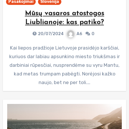
Pasakojimai
Slovėnija
Mūsų vasaros atostogos
Liublianoje: kas patiko?
20/07/2024
A6
0
Kai liepos pradžioje Lietuvoje prasidėjo karščiai,
kuriuos dar labiau apsunkino miesto triukšmas ir
darbiniai rūpesčiai, nusprendėme su vyru Mantu,
kad metas trumpam pabėgti. Norėjosi kažko
naujo, bet ne per toli.…