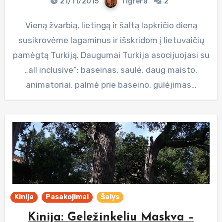
21/11/2015
Tigrera
2
Vieną žvarbią, lietingą ir šaltą lapkričio dieną
susikrovėme lagaminus ir išskridom į lietuvaičių
pamėgtą Turkiją. Daugumai Turkija asocijuojasi su
„all inclusive“: baseinas, saulė, daug maisto,
animatoriai, palmė prie baseino, gulėjimas…
Kinija
Pasakojimai
Šalys
Kinija: Geležinkeliu Maskva –