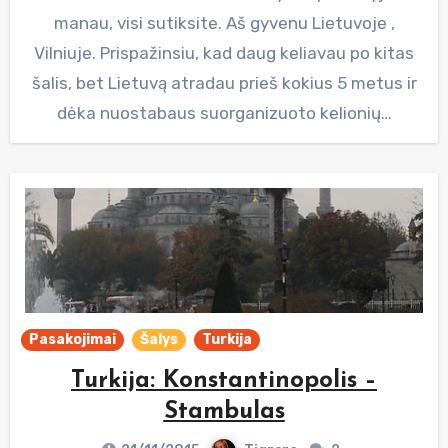
manau, visi sutiksite. Aš gyvenu Lietuvoje ,
Vilniuje. Prispažinsiu, kad daug keliavau po kitas
šalis, bet Lietuvą atradau prieš kokius 5 metus ir
dėka nuostabaus suorganizuoto kelionių…
Pasakojimai
Šalys
Turkija
Turkija: Konstantinopolis –
Stambulas