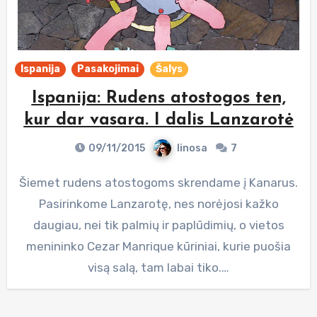
Ispanija
Pasakojimai
Šalys
Ispanija: Rudens atostogos ten,
kur dar vasara. I dalis Lanzarotė
09/11/2015
linosa
7
Šiemet rudens atostogoms skrendame į Kanarus.
Pasirinkome Lanzarotę, nes norėjosi kažko
daugiau, nei tik palmių ir paplūdimių, o vietos
menininko Cezar Manrique kūriniai, kurie puošia
visą salą, tam labai tiko.…