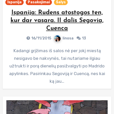
Ispanija
Pasakojimai
Šalys
Ispanija: Rudens atostogos ten,
kur dar vasara. II dalis Segovia,
Cuenca
16/11/2015
linosa
13
Kadangi grįžimas iš salos nė per jokį miestą
nesigavo be nakvynės, tai nutariame ilgiau
užtrukti ir porą dienelių pasižvalgyti po Madrido
apylinkes. Pasirinkau Segoviją ir Cuencą, nes kai
ką jau…