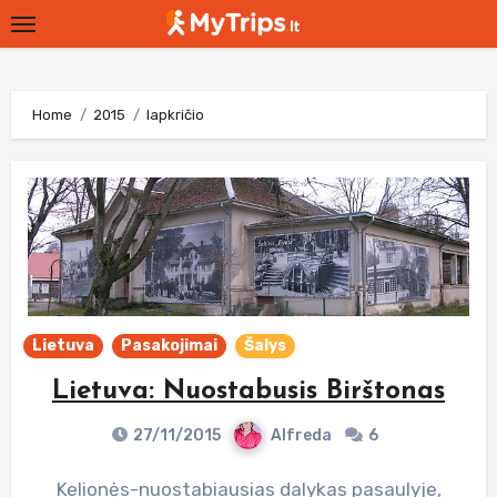
Skip
to
content
Home
2015
lapkričio
Lietuva
Pasakojimai
Šalys
Lietuva: Nuostabusis Birštonas
27/11/2015
Alfreda
6
Kelionės-nuostabiausias dalykas pasaulyje,