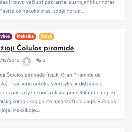
slas ir buvo važiuot pakrante, sustojant kur noras
Pasitaikė nekoks oras, todėl nors ir…
ybės
Meksika
Šalys
žioji Čolulos piramidė
/12/2010
0
la) – tai sena actekų šventykla ir didžiausia
aus pastatyta konstrukcija prieš Kolumbo erą. Šį
inišką kompleksą galite aplankyti Čoluloje, Pueblos
ijoje, Meksikoje.…