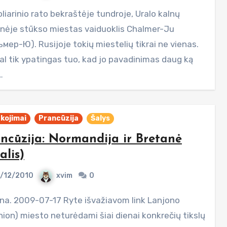
nėje stūkso miestas vaiduoklis Chalmer-Ju
мер-Ю). Rusijoje tokių miestelių tikrai ne vienas.
gal tik ypatingas tuo, kad jo pavadinimas daug ką
…
kojimai
Prancūzija
Šalys
ncūzija: Normandija ir Bretanė
alis)
/12/2010
xvim
0
nion) miesto neturėdami šiai dienai konkrečių tikslų