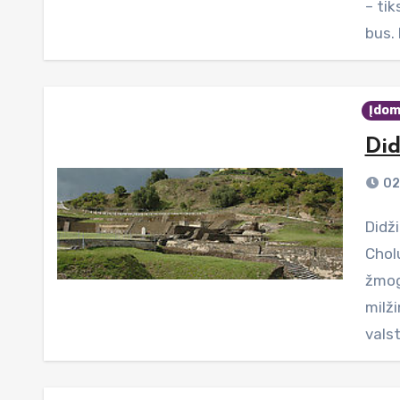
– tik
bus. 
Įdom
Did
02
Didžioji Čolulos piramidė (isp.k. Gran Pirámide de
Cholu
žmog
milž
valst