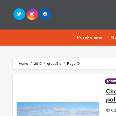
Skip
to
content
Pasakojimai
Ma
Home
2010
gruodžio
Page 10
Įdom
Cha
pol
02