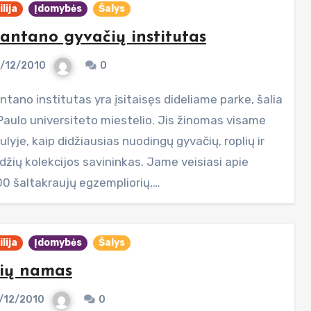
lija
Įdomybės
Šalys
antano gyvačių institutas
/12/2010
0
Paulo universiteto miestelio. Jis žinomas visame
lyje, kaip didžiausias nuodingų gyvačių, roplių ir
džių kolekcijos savininkas. Jame veisiasi apie
0 šaltakraujų egzempliorių,…
lija
Įdomybės
Šalys
ių namas
/12/2010
0