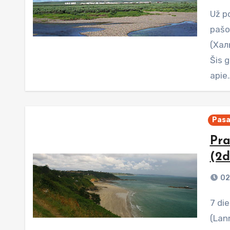
Už poliarinio rato bekraštėje tundroje, Uralo kalnų
pašo
(Халь
Šis 
apie
Pasa
Pra
(2d
02
7 diena. 2009-07-17 Ryte išvažiavom link Lanjono
(Lan