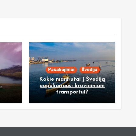
Pasakojimai
Švedija
Kokie maršrutai į Švediją
,
populiariausi krovininiam
transportui?