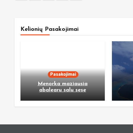
pagination
Kelionių Pasakojimai
Pasakojimai
Menorka maziausia
abalearu salu sese