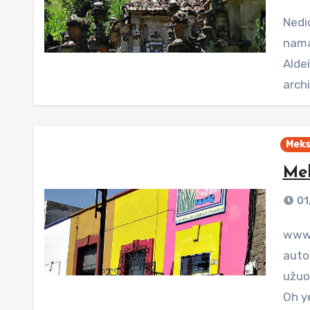
Nedidukas, ekscentriškas Casa da Flor (lietuvių k. „Gėlių
nama
Aldei
arch
Meks
Mek
01
www.dolcevitabylaura.blogspot.com Taip mes
auto
užuo
Oh y