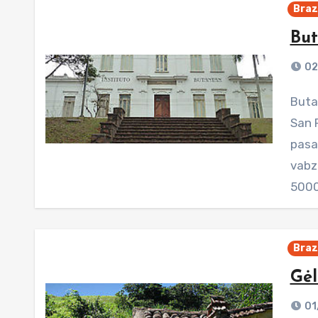
Brazi
But
02
Butantano institutas yra įsitaisęs dideliame parke, šalia
San 
pasau
vabz
5000
Brazi
Gėl
01