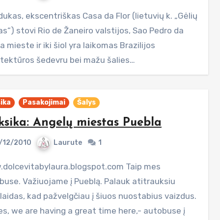
s“) stovi Rio de Žaneiro valstijos, Sao Pedro da
a mieste ir iki šiol yra laikomas Brazilijos
itektūros šedevru bei mažu šalies…
ika
Pasakojimai
Šalys
sika: Angelų miestas Puebla
/12/2010
Laurute
1
buse. Važiuojame į Pueblą. Palauk atitrauksiu
laidas, kad pažvelgčiau į šiuos nuostabius vaizdus.
es, we are having a great time here,- autobuse į