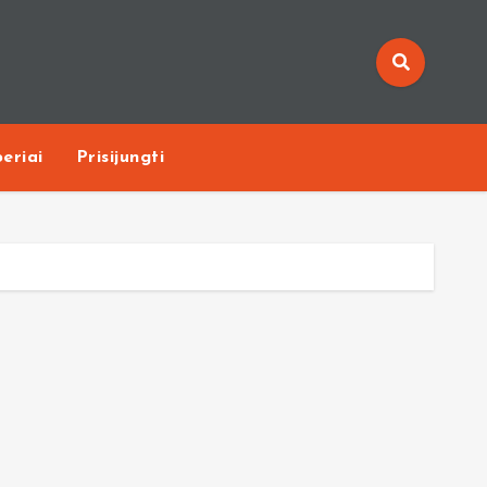
eriai
Prisijungti