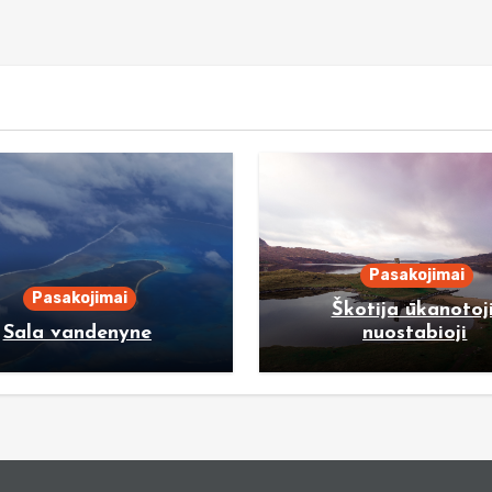
Pasakojimai
Pasakojimai
Škotija ūkanotoji
Sala vandenyne
nuostabioji