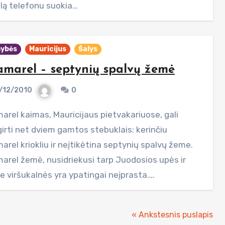
lą telefonu suokia…
ybės
Mauricijus
Šalys
marel – septynių spalvų žemė
/12/2010
0
girti net dviem gamtos stebuklais: kerinčiu
rel kriokliu ir neįtikėtina septynių spalvų žeme.
arel žemė, nusidriekusi tarp Juodosios upės ir
e viršukalnės yra ypatingai neįprasta.…
« Ankstesnis puslapis