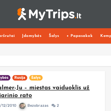
ršrutai
Įdomybės
Šalys
+ Papasakok
Kemp
ybės
Rusija
Šalys
lmer-Ju – miestas vaiduoklis už
iarinio rato
/12/2010
Bezobrazas
2