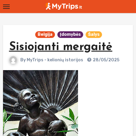
Skip
to
content
Belgija
Įdomybės
Šalys
Sisiojanti mergaitė
By
MyTrips - kelionių istorijos
28/05/2025