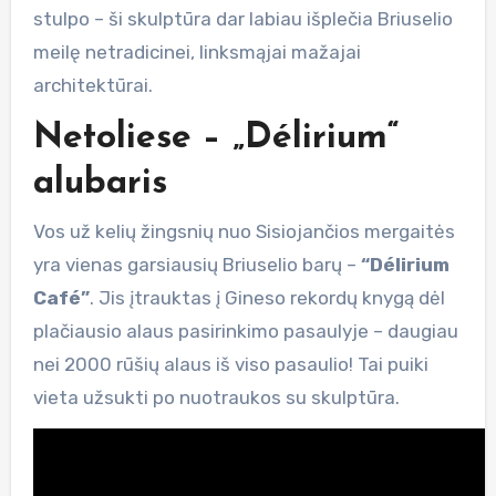
stulpo – ši skulptūra dar labiau išplečia Briuselio
meilę netradicinei, linksmąjai mažajai
architektūrai.
Netoliese – „Délirium“
alubaris
Vos už kelių žingsnių nuo Sisiojančios mergaitės
yra vienas garsiausių Briuselio barų –
“Délirium
Café”
. Jis įtrauktas į Gineso rekordų knygą dėl
plačiausio alaus pasirinkimo pasaulyje – daugiau
nei 2000 rūšių alaus iš viso pasaulio! Tai puiki
vieta užsukti po nuotraukos su skulptūra.