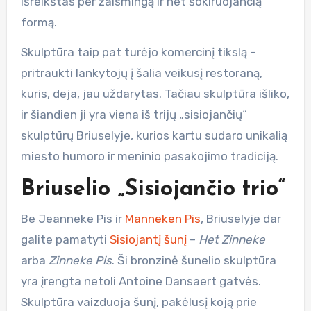
išreikštas per žaismingą ir net šokiruojančią
formą.
Skulptūra taip pat turėjo komercinį tikslą –
pritraukti lankytojų į šalia veikusį restoraną,
kuris, deja, jau uždarytas. Tačiau skulptūra išliko,
ir šiandien ji yra viena iš trijų „sisiojančių“
skulptūrų Briuselyje, kurios kartu sudaro unikalią
miesto humoro ir meninio pasakojimo tradiciją.
Briuselio „Sisiojančio trio“
Be Jeanneke Pis ir
Manneken Pis
, Briuselyje dar
galite pamatyti
Sisiojantį šunį
–
Het Zinneke
arba
Zinneke Pis
. Ši bronzinė šunelio skulptūra
yra įrengta netoli Antoine Dansaert gatvės.
Skulptūra vaizduoja šunį, pakėlusį koją prie