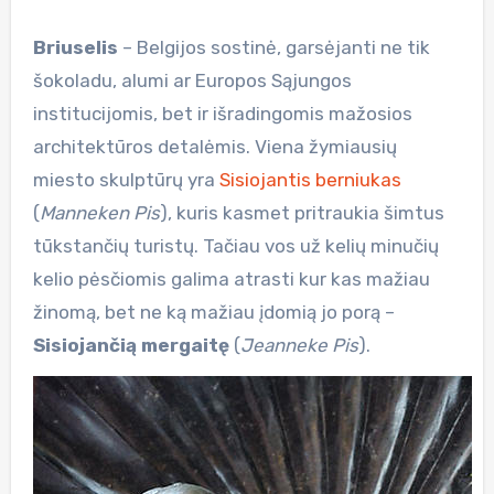
Briuselis
– Belgijos sostinė, garsėjanti ne tik
šokoladu, alumi ar Europos Sąjungos
institucijomis, bet ir išradingomis mažosios
architektūros detalėmis. Viena žymiausių
miesto skulptūrų yra
Sisiojantis berniukas
(
Manneken Pis
), kuris kasmet pritraukia šimtus
tūkstančių turistų. Tačiau vos už kelių minučių
kelio pėsčiomis galima atrasti kur kas mažiau
žinomą, bet ne ką mažiau įdomią jo porą –
Sisiojančią mergaitę
(
Jeanneke Pis
).