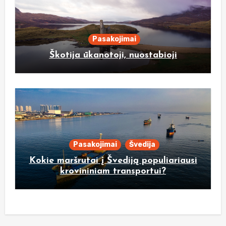
Pasakojimai
Škotija ūkanotoji, nuostabioji
Pasakojimai
Švedija
Kokie maršrutai į Švediją populiariausi
krovininiam transportui?