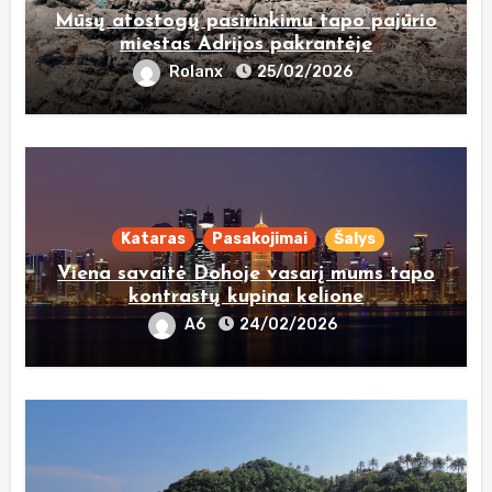
Mūsų atostogų pasirinkimu tapo pajūrio
miestas Adrijos pakrantėje
Rolanx
25/02/2026
Kataras
Pasakojimai
Šalys
Viena savaitė Dohoje vasarį mums tapo
kontrastų kupina kelione
A6
24/02/2026