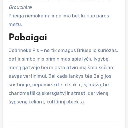
Brouckère
Prieiga nemokama ir galima bet kuriuo paros
metu.
Pabaigai
Jeanneke Pis – ne tik smagus Briuselio kuriozas,
bet ir simbolinis priminimas apie lyčių lygybę,
meną gatvėje bei miesto atvirumą šmaikščiam
savęs vertinimui. Jei kada lankysitės Belgijos
sostinėje, nepamirškite užsukti į šį mažą, bet
charizmatišką skersgatvį ir atrasti dar vieną
šypseną keliantį kultūrinį objektą.