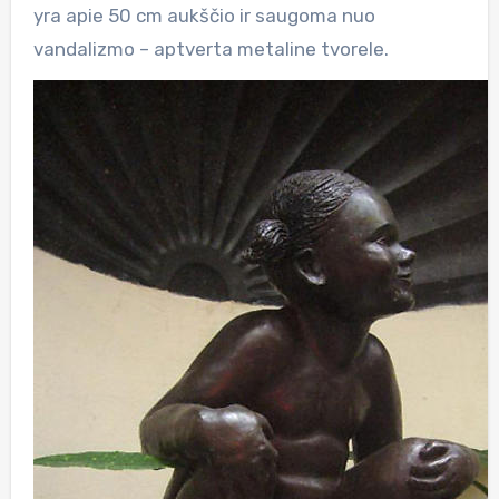
yra apie 50 cm aukščio ir saugoma nuo
vandalizmo – aptverta metaline tvorele.