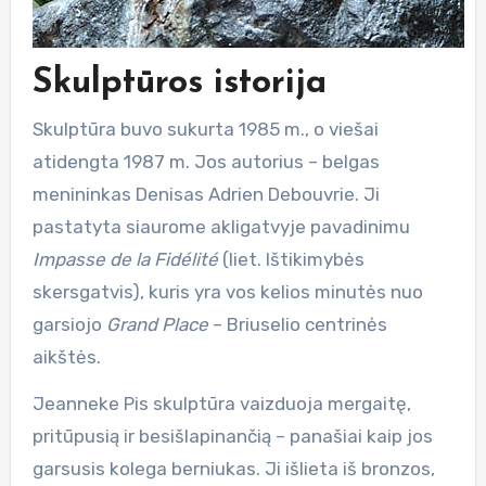
Skulptūros istorija
Skulptūra buvo sukurta 1985 m., o viešai
atidengta 1987 m. Jos autorius – belgas
menininkas Denisas Adrien Debouvrie. Ji
pastatyta siaurome akligatvyje pavadinimu
Impasse de la Fidélité
(liet. Ištikimybės
skersgatvis), kuris yra vos kelios minutės nuo
garsiojo
Grand Place
– Briuselio centrinės
aikštės.
Jeanneke Pis skulptūra vaizduoja mergaitę,
pritūpusią ir besišlapinančią – panašiai kaip jos
garsusis kolega berniukas. Ji išlieta iš bronzos,