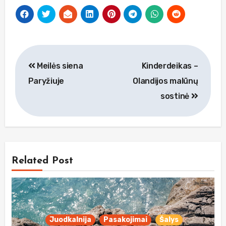
Navigacija
Meilės siena
Kinderdeikas –
tarp
Paryžiuje
Olandijos malūnų
įrašų
sostinė
Related Post
Juodkalnija
Pasakojimai
Šalys