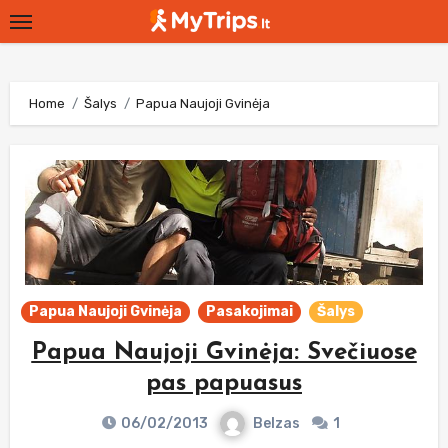
Skip
to
content
Home
Šalys
Papua Naujoji Gvinėja
Papua Naujoji Gvinėja
Pasakojimai
Šalys
Papua Naujoji Gvinėja: Svečiuose
pas papuasus
06/02/2013
Belzas
1