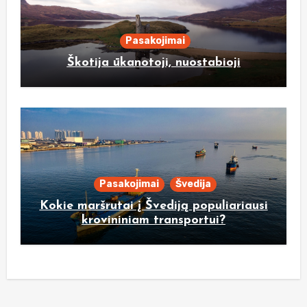
Pasakojimai
Škotija ūkanotoji, nuostabioji
Pasakojimai
Švedija
Kokie maršrutai į Švediją populiariausi
krovininiam transportui?