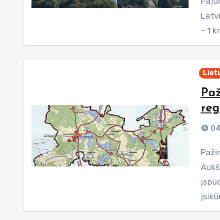
Pajūrio dviračių trasa: 8 dalis – nuo Šventosios iki
Latvi
– 1 k
Liet
Paž
reg
04
Pažintinis maršrutas po Aukštadvario regioninį parką
Aukšt
įspūd
įsik