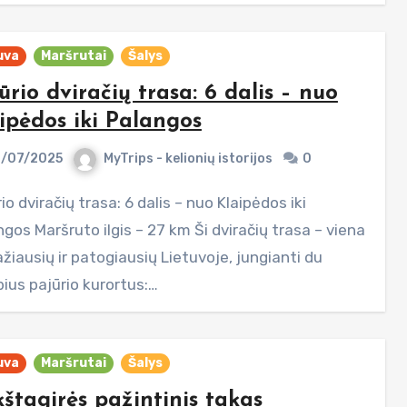
uva
Maršrutai
Šalys
ūrio dviračių trasa: 6 dalis – nuo
ipėdos iki Palangos
/07/2025
MyTrips - kelionių istorijos
0
gos Maršruto ilgis – 27 km Ši dviračių trasa – viena
ažiausių ir patogiausių Lietuvoje, jungianti du
bius pajūrio kurortus:…
uva
Maršrutai
Šalys
štagirės pažintinis takas