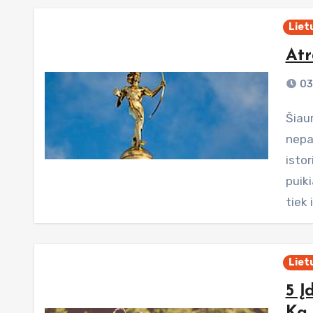
Liet
Atr
03
Šiaurinė Lietuvos dalis, besiribojanti su Latvija, – tai dar
nepak
istor
puik
tiek
Liet
5 Į