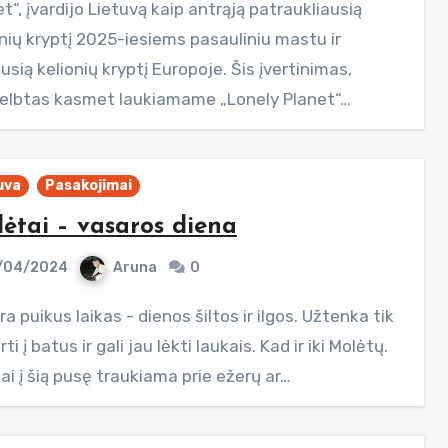
t“, įvardijo Lietuvą kaip antrąją patraukliausią
onių kryptį 2025-iesiems pasauliniu mastu ir
usią kelionių kryptį Europoje. Šis įvertinimas,
elbtas kasmet laukiamame „Lonely Planet“…
uva
Pasakojimai
ėtai – vasaros diena
/04/2024
Aruna
0
irti į batus ir gali jau lėkti laukais. Kad ir iki Molėtų.
i į šią pusę traukiama prie ežerų ar…