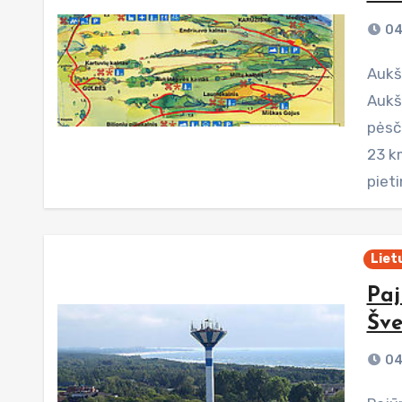
04
Aukštagirės pažintinis pėsčiųjų ir dviratininkų takas
Aukšt
pėsči
23 k
pieti
Liet
Paj
Šve
04