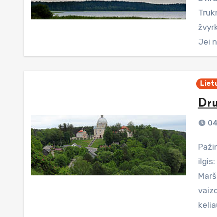
Truk
žvyr
Jei 
Liet
Dru
04
Pažintinis maršrutas: Druskininkai – Liškiava Maršruto
ilgis
Maršr
vaizd
kelia