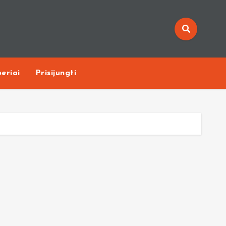
eriai
Prisijungti