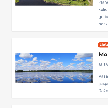
Plane
keli
geria
pask
Liet
Mol
17
Vasara puikus laikas - dienos šiltos ir ilgos. Užtenka tik
įsisp
Dažna