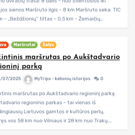
jos sienos Maršruto ilgis – 8 km Maršruto seka: TIC
m – „Beždžionių“ tiltas – 0,5 km – Žemaičių…
uva
Maršrutai
Šalys
intinis maršrutas po Aukštadvario
ioninį parką
/07/2025
MyTrips - kelionių istorijos
0
advario regioninis parkas – tai vienas iš
ingiausių Lietuvos gamtos ir kultūros perlų,
ūręs vos 58 km nuo Vilniaus ir 28 km nuo Trakų.…