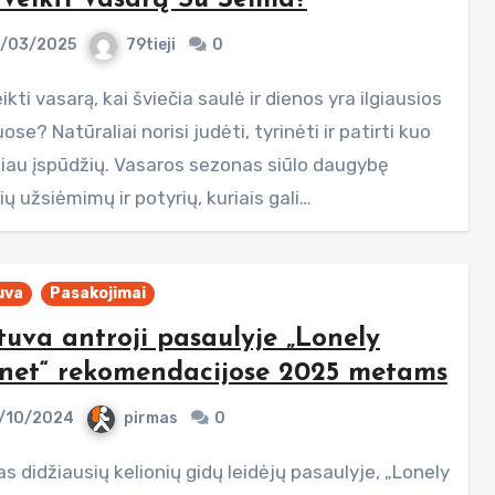
Veikti Vasarą Su Šeima?
/03/2025
79tieji
0
se? Natūraliai norisi judėti, tyrinėti ir patirti kuo
iau įspūdžių. Vasaros sezonas siūlo daugybę
ų užsiėmimų ir potyrių, kuriais gali…
uva
Pasakojimai
tuva antroji pasaulyje „Lonely
net“ rekomendacijose 2025 metams
/10/2024
pirmas
0