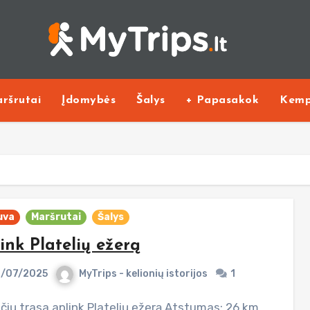
ršrutai
Įdomybės
Šalys
+ Papasakok
Kemp
uva
Maršrutai
Šalys
ink Platelių ežerą
/07/2025
MyTrips - kelionių istorijos
1