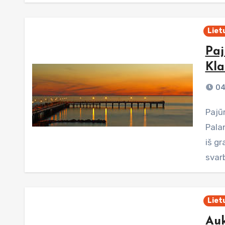
Liet
Paj
Kla
04
Pajūrio dviračių trasa: 6 dalis – nuo Klaipėdos iki
Palan
iš gr
svar
Liet
Auk