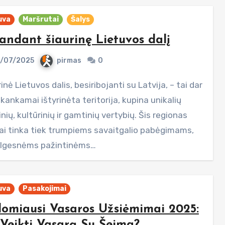
uva
Maršrutai
Šalys
andant šiaurinę Lietuvos dalį
/07/2025
pirmas
0
ankamai ištyrinėta teritorija, kupina unikalių
inių, kultūrinių ir gamtinių vertybių. Šis regionas
iai tinka tiek trumpiems savaitgalio pabėgimams,
 ilgesnėms pažintinėms…
uva
Pasakojimai
domiausi Vasaros Užsiėmimai 2025: