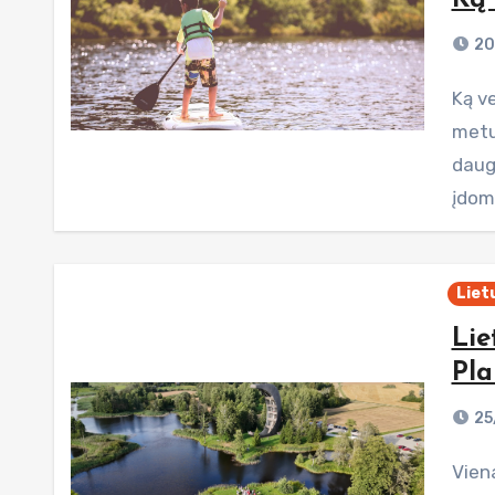
Ką 
20
Ką veikti vasarą, kai šviečia saulė ir dienos yra ilgiausios
metuo
daug
įdomi
Liet
Lie
Pla
25
Vienas didžiausių kelionių gidų leidėjų pasaulyje, „Lonely