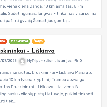
mė: viena diena Danga: 18 km asfaltas, 8 km
kelis Sudėtingumas: lengvas – tinkamas visai šeimai
nori pažinti gyvąją Žemaitijos gamtą,…
uva
Maršrutai
Šalys
skininkai – Liškiava
/07/2025
MyTrips - kelionių istorijos
0
: apie 10 km (viena kryptimi) Trumpa apžvalga
utas Druskininkai – Liškiava – tai viena iš
ingiausių kelionių pietų Lietuvoje, puikiai tinkanti
uti tiek…