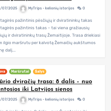
/07/2025
MyTrips - kelionių istorijos
0
agirės pažintinis takas – tai viena gražiausių
ųjų ir dviratininkų trasų Žemaitijoje. Trasa driekiasi
m ilgio maršrutu per kalvotą Žemaičių aukštumos
nę dalį,…
uva
Maršrutai
Šalys
ūrio dviračių trasa: 8 dalis – nuo
ntosios iki Latvijos sienos
/07/2025
MyTrips - kelionių istorijos
0