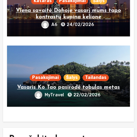
Kataras
Pasakojimai
Šalys
Viena savaitė Dohoje vasarį mums tapo
kontrastų kupina kelione
A6
24/02/2026
Pasakojimai
Šalys
Tailandas
Vasaris Ko Tao pasirodė tobulas metas
MyTravel
22/02/2026