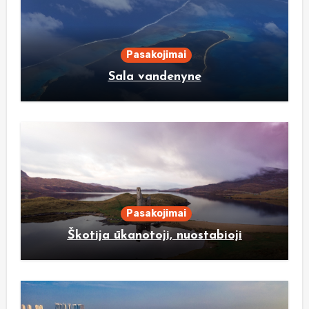
Pasakojimai
Sala vandenyne
Pasakojimai
Škotija ūkanotoji, nuostabioji