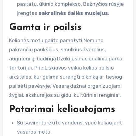
pastatų, ūkinio komplekso. Bažnyčios rūsyje
įrengtas
sakralinės dailės muziejus
.
Gamta ir poilsis
Kelionės metu galite pamatyti Nemuno
pakrančių paukščius, smulkius žvėrelius,
augmeniją, būdingą Dzūkijos nacionalinio parko
teritorijai. Prie Liškiavos veikia kelios poilsio
aikštelės, kur galima surengti pikniką ar tiesiog
pailsėti pavėsyje. Vasarą dažnai organizuojami
žygiai, ekskursijos su gidu, kultūriniai renginiai.
Patarimai keliautojams
Su savimi turėkite vandens, ypač keliaujant
vasaros metu.