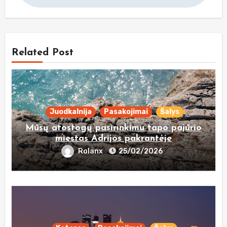
Related Post
Juodkalnija
Pasakojimai
Šalys
Mūsų atostogų pasirinkimu tapo pajūrio
miestas Adrijos pakrantėje
Rolanx
25/02/2026