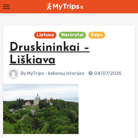
Skip
to
content
Lietuva
Maršrutai
Šalys
Druskininkai –
Liškiava
By
MyTrips - kelionių istorijos
04/07/2025