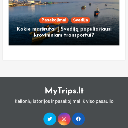
Pasakojimai
Švedija
Kokie maršrutai į Švediją populiariausi
krovininiam transportui?
MyTrips.lt
Kelionių istorijos ir pasakojimai iš viso pasaulio