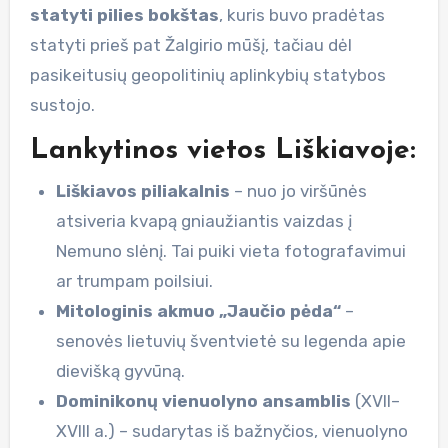
statyti pilies bokštas
, kuris buvo pradėtas
statyti prieš pat Žalgirio mūšį, tačiau dėl
pasikeitusių geopolitinių aplinkybių statybos
sustojo.
Lankytinos vietos Liškiavoje:
Liškiavos piliakalnis
– nuo jo viršūnės
atsiveria kvapą gniaužiantis vaizdas į
Nemuno slėnį. Tai puiki vieta fotografavimui
ar trumpam poilsiui.
Mitologinis akmuo „Jaučio pėda“
–
senovės lietuvių šventvietė su legenda apie
dievišką gyvūną.
Dominikonų vienuolyno ansamblis
(XVII–
XVIII a.) – sudarytas iš bažnyčios, vienuolyno