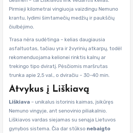
Pirmieji kilometrai vingiuoja vaizdingu Nemuno
krantu, lydimi šimtamečių medžių ir paukščių
čiulbėjimo.
Trasa nėra sudėtinga – kelias daugiausia
asfaltuotas, tačiau yra ir žvyrinių atkarpų, todėl
rekomenduojama kelionei rinktis kalnų ar
trekingo tipo dviratį. Pėsčiomis maršrutas
trunka apie 2,5 val., o dviračiu – 30–40 min.
Atvykus į Liškiavą
Liškiava
– unikalus istorinis kaimas, įsikūręs
Nemuno vingyje, ant senovinio piliakalnio.
Liškiavos vardas siejamas su senąja Lietuvos
gynybos sistema. Čia dar stūkso
nebaigto