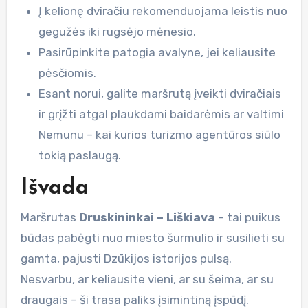
Į kelionę dviračiu rekomenduojama leistis nuo
gegužės iki rugsėjo mėnesio.
Pasirūpinkite patogia avalyne, jei keliausite
pėsčiomis.
Esant norui, galite maršrutą įveikti dviračiais
ir grįžti atgal plaukdami baidarėmis ar valtimi
Nemunu – kai kurios turizmo agentūros siūlo
tokią paslaugą.
Išvada
Maršrutas
Druskininkai – Liškiava
– tai puikus
būdas pabėgti nuo miesto šurmulio ir susilieti su
gamta, pajusti Dzūkijos istorijos pulsą.
Nesvarbu, ar keliausite vieni, ar su šeima, ar su
draugais – ši trasa paliks įsimintiną įspūdį.