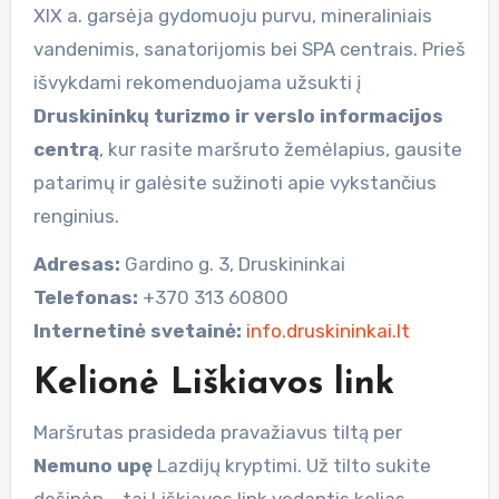
XIX a. garsėja gydomuoju purvu, mineraliniais
vandenimis, sanatorijomis bei SPA centrais. Prieš
išvykdami rekomenduojama užsukti į
Druskininkų turizmo ir verslo informacijos
centrą
, kur rasite maršruto žemėlapius, gausite
patarimų ir galėsite sužinoti apie vykstančius
renginius.
Adresas:
Gardino g. 3, Druskininkai
Telefonas:
+370 313 60800
Internetinė svetainė:
info.druskininkai.lt
Kelionė Liškiavos link
Maršrutas prasideda pravažiavus tiltą per
Nemuno upę
Lazdijų kryptimi. Už tilto sukite
dešinėn – tai Liškiavos link vedantis kelias.