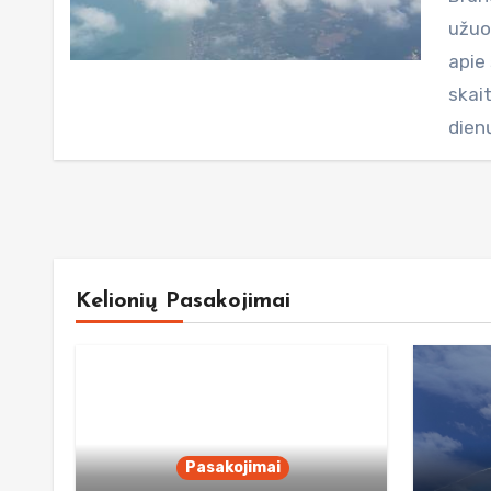
užuov
apie 
skait
dien
Kelionių Pasakojimai
Pasakojimai