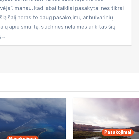
ėja“, manau, kad labai taikliai pasakyta, nes tikrai
šią šalį nerasite daug pasakojimų ar bulvarinių
alų apie smurtą, stichines nelaimes ar kitas šių
ų…
Pasakojimai
Pasakojimai