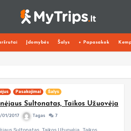
ršrutai
Įdomybės
Šalys
+ Papasakok
Kemp
ėjus
Pasakojimai
Šalys
nėjaus Sultonatas, Taikos Užuovėja
/01/2017
Tagas
7