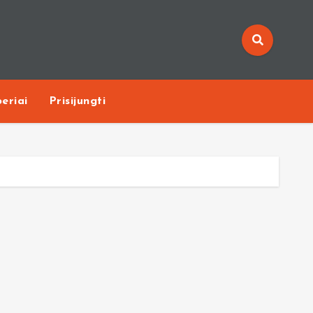
eriai
Prisijungti