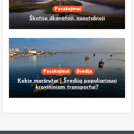
Pasakojimai
Škotija ūkanotoji, nuostabioji
Pasakojimai
Švedija
Kokie maršrutai į Švediją populiariausi
krovininiam transportui?