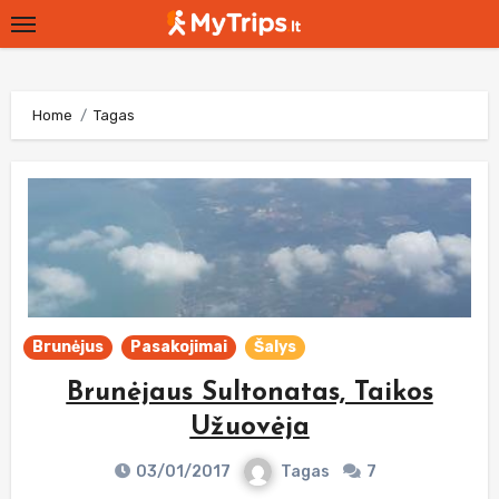
Skip
to
content
Home
Tagas
Brunėjus
Pasakojimai
Šalys
Brunėjaus Sultonatas, Taikos
Užuovėja
03/01/2017
Tagas
7