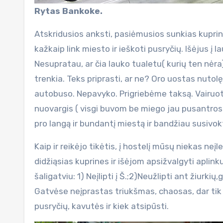
Rytas Bankoke.
Atskridusios anksti, pasiėmusios sunkias kuprines
kažkaip link miesto ir ieškoti pusryčių. Išėjus į l
Nesupratau, ar čia lauko tualetu( kurių ten nėr
trenkia. Teks priprasti, ar ne? Oro uostas nuto
autobuso. Nepavyko. Prigriebėme taksą. Vairuot
nuovargis ( visgi buvom be miego jau pusantros 
pro langą ir bundantį miestą ir bandžiau susivokti
Kaip ir reikėjo tikėtis, į hostelį mūsų niekas ne
didžiąsias kuprines ir išėjom apsižvalgyti aplinku
šaligatviu: 1) Neįlipti į Š.;2)Neužlipti ant žiurkių
Gatvėse neįprastas triukšmas, chaosas, dar tik 
pusryčių, kavutės ir kiek atsipūsti.