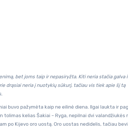
 drąsiai neria į nuotykių sūkurį, tačiau vis tiek apie šį tą
s.
i buvo pažymėta kaip ne eilinė diena. Ilgai laukta ir pa
an tolimas kelias Šakiai – Ryga, nepilnai dvi valandžiukė
jam po Kijevo oro uostą. Oro uostas nedidelis, tačiau bevi