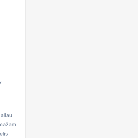
galiau
s mažam
elis