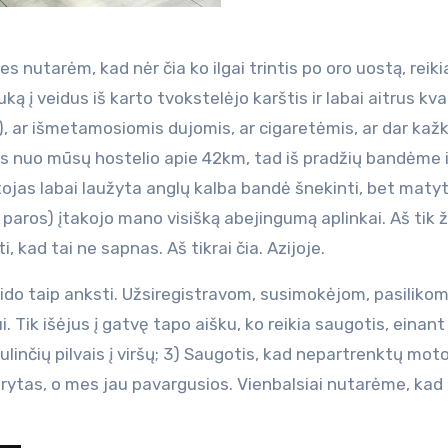
 nutarėm, kad nėr čia ko ilgai trintis po oro uostą, reiki
auką į veidus iš karto tvokstelėjo karštis ir labai aitrus kv
a), ar išmetamosiomis dujomis, ar cigaretėmis, ar dar kaž
lęs nuo mūsų hostelio apie 42km, tad iš pradžių bandėme 
ojas labai laužyta anglų kalba bandė šnekinti, bet maty
paros) įtakojo mano visišką abejingumą aplinkai. Aš tik ž
, kad tai ne sapnas. Aš tikrai čia. Azijoje.
įleido taip anksti. Užsiregistravom, susimokėjom, pasiliko
i. Tik išėjus į gatvę tapo aišku, ko reikia saugotis, einant
,gulinčių pilvais į viršų; 3) Saugotis, kad nepartrenktų moto
rytas, o mes jau pavargusios. Vienbalsiai nutarėme, kad 