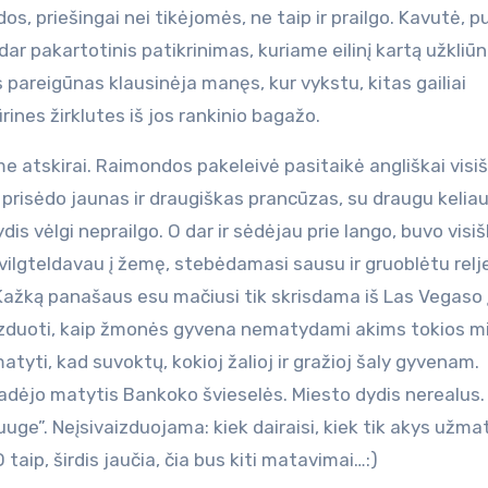
, priešingai nei tikėjomės, ne taip ir prailgo. Kavutė, pu
i dar pakartotinis patikrinimas, kuriame eilinį kartą užkliū
s pareigūnas klausinėja manęs, kur vykstu, kitas gailiai
rines žirklutes iš jos rankinio bagažo.
e atskirai. Raimondos pakeleivė pasitaikė angliškai visiš
prisėdo jaunas ir draugiškas prancūzas, su draugu keliau
is vėlgi neprailgo. O dar ir sėdėjau prie lango, buvo visiš
 žvilgteldavau į žemę, stebėdamasi sausu ir gruoblėtu relj
Kažką panašaus esu mačiusi tik skrisdama iš Las Vegaso 
aizduoti, kaip žmonės gyvena nematydami akims tokios m
atyti, kad suvoktų, kokioj žalioj ir gražioj šaly gyvenam.
pradėjo matytis Bankoko švieselės. Miesto dydis nerealus.
uge”. Neįsivaizduojama: kiek dairaisi, kiek tik akys užmat
 taip, širdis jaučia, čia bus kiti matavimai…:)