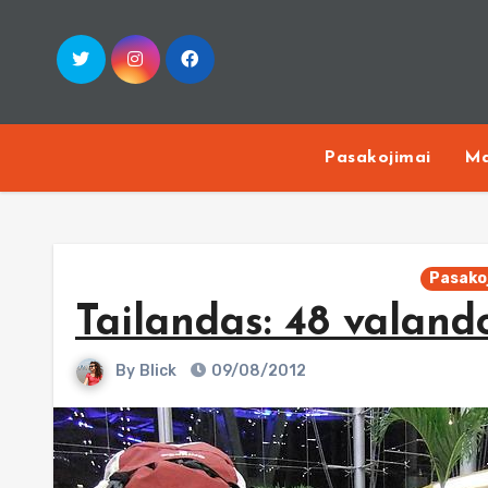
Skip
to
content
Pasakojimai
Ma
Pasako
Tailandas: 48 valand
By
Blick
09/08/2012