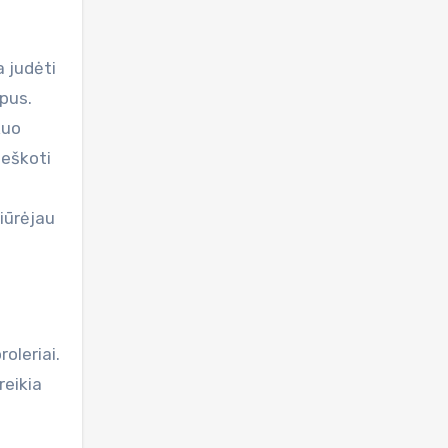
a judėti
apus.
kuo
ieškoti
t
iūrėjau
m
roleriai.
reikia