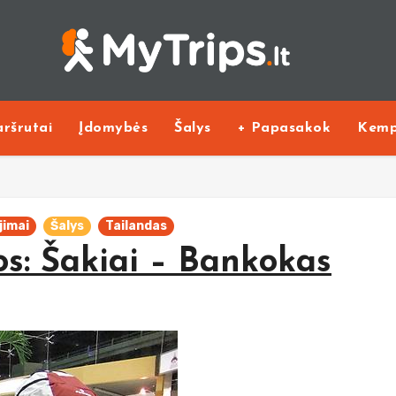
ršrutai
Įdomybės
Šalys
+ Papasakok
Kemp
jimai
Šalys
Tailandas
os: Šakiai – Bankokas