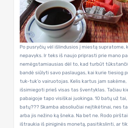
Po pusryčių vėl išlindusios į miestą supratome, 
nepavyks. Ir teks iš naujo priprasti prie mano
nemėgstamiausias dėl to, kad turbūt tūkstančius 
bandė siūlyti savo paslaugas, kai kurie tiesiog 
tuk-tuk’o vairuotojas. Kelis kartus jam sakėme
išsimiegoti prieš visas tas šventyklas. Tačiau ki
pabaigoje tapo visiškai juokinga. 10 batų už ta
batų??? Skamba absoliučiai neįtikėtinai, nes ta
arba jis nežino ką šneka. Na bet ne. Rodo piršta
ištraukia iš piniginės monetą, pasitikslinti, ar ti