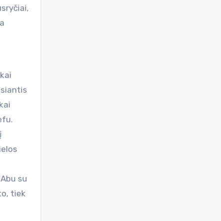
sryčiai,
na
kai
siantis
kai
efu.
į
ielos
 Abu su
o, tiek