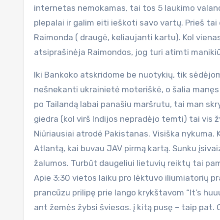
internetas nemokamas, tai tos 5 laukimo valandos
plepalai ir galim eiti ieškoti savo vartų. Prieš ta
Raimonda ( draugė, keliaujanti kartu). Kol viena
atsiprašinėja Raimondos, jog turi atimti manikiū
Iki Bankoko atskridome be nuotykių, tik sėdėjom
nešnekanti ukrainietė moteriškė, o šalia manęs 
po Tailandą labai panašiu maršrutu, tai man skryd
giedra (kol virš Indijos nepradėjo temti) tai vis
Niūriausiai atrodė Pakistanas. Visiška nykuma. 
Atlantą, kai buvau JAV pirmą kartą. Sunku įsiv
žalumos. Turbūt daugeliui lietuvių reiktų tai pam
Apie 3:30 vietos laiku pro lėktuvo iliumiatorių 
prancūzu prilipę prie lango krykštavom “It’s huuu
ant žemės žybsi šviesos. į kitą pusę – taip pat. O