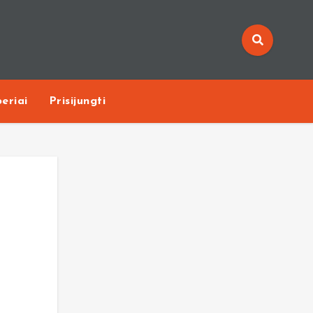
eriai
Prisijungti