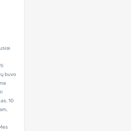
usiai
ti
ių buvo
ime
ri
as. 10
tam,
 Mes