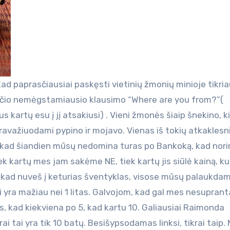
kad paprasčiausiai paskęsti vietinių žmonių minioje tikria
 pačio nemėgstamiausio klausimo “Where are you from?”(
kartų esu į jį atsakiusi) . Vieni žmonės šiaip šnekino, ki
pravažiuodami pypino ir mojavo. Vienas iš tokių atkaklesn
, kad šiandien mūsų nedomina turas po Bankoką, kad nor
ek kartų mes jam sakėme NE, tiek kartų jis siūlė kainą, ku
i, kad nuveš į keturias šventyklas, visose mūsų palaukdam
i yra mažiau nei 1 litas. Galvojom, kad gal mes nesupran
is, kad kiekviena po 5, kad kartu 10. Galiausiai Raimonda
krai tai yra tik 10 batų. Besišypsodamas linksi, tikrai taip.