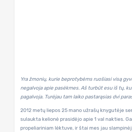
Yra žmonių, kurie beprotybėms ruošiasi visą gyvenimą, bet joms taip ir nepasiryžta. Kiti neria stačia galva ir
negalvoja apie pasėkmes. Aš turbūt esu iš tų, kurie
pagalvoja. Turėjau tam laiko pastarąsias dvi para
2012 metų liepos 25 mano užrašų knygutėje senia
sulaukta kelionė prasidėjo apie 1 val nakties. G
propeliariniam lėktuve, ir štai mes jau slampinė