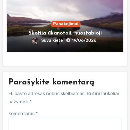
Pasakojimai
Škotija ūkanotoji, nuostabioji
Suvalkiete
19/06/2026
Parašykite komentarą
El. pašto adresas nebus skelbiamas.
Būtini laukeliai
pažymėti
*
Komentaras
*