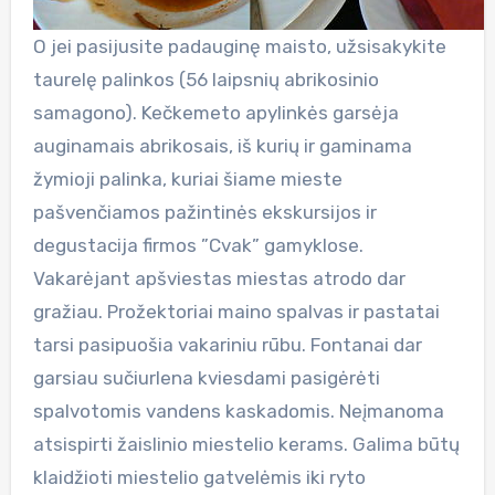
O jei pasijusite padauginę maisto, užsisakykite
taurelę palinkos (56 laipsnių abrikosinio
samagono). Kečkemeto apylinkės garsėja
auginamais abrikosais, iš kurių ir gaminama
žymioji palinka, kuriai šiame mieste
pašvenčiamos pažintinės ekskursijos ir
degustacija firmos ”Cvak” gamyklose.
Vakarėjant apšviestas miestas atrodo dar
gražiau. Prožektoriai maino spalvas ir pastatai
tarsi pasipuošia vakariniu rūbu. Fontanai dar
garsiau sučiurlena kviesdami pasigėrėti
spalvotomis vandens kaskadomis. Neįmanoma
atsispirti žaislinio miestelio kerams. Galima būtų
klaidžioti miestelio gatvelėmis iki ryto