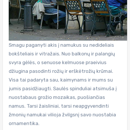
Smagu paganyti akis į namukus su nedideliais
bokšteliais ir vitražais. Nuo balkonų ir palangių
svyra gėlės, o senuose kelmuose praeivius
džiugina pasodinti rožių ir erškėtrožių krūmai.
Visa tai padaryta sau, kaimynams ir mums su
jumis pasidžiaugti. Saulės spinduliai atsimuša į
nuostabaus grožio mozaikas, puošiančias
namus. Tarsi žaisliniai, tarsi neapgyvendinti
žmonių namukai vilioja žvilgsnį savo nuostabia
ornamentika.