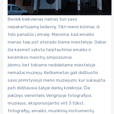
Beveik kiekvienas namas turi savo
nepakartojamą šedevrą. Tikri meno kūriniai, iš
tolo panašūs į emalę. Manoma, kad emalės
menas taip pat atsirado šiame miestelyje. Dabar
čia kasmet vyksta tarptautiniai emalės ir
keramikos meistrų simpoziumai.
Įdomu, bet tokiame nedideliame miestelyje
nemažai muziejų. Kečkemetas gali didžiuotis
savo primityviojo meno muziejumi, kur sukaupta
pati didžiausia šalyje darbų kolekcija. Čia
įsikūręs vienintelis Vengrijoje fotografijos
muziejus, eksponuojantis virš 3 tūkst.
fotografijų, emalės, muzikinių instrumentų