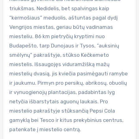
triukšmas. Nedidelis, bet spalvingas kaip
“kermošiaus” meduolis, aštuntas pagal dydį
Vengrijos miestas, geriau būtų vadinamas
miesteliu. 86 km pietryčių kryptimi nuo
Budapešto, tarp Dunojaus ir Tysos, “auksinių
smėlynų” pakraštyje, stūkso Kečkemeto
miestelis. Išsaugojęs viduramžišką mažų
miestelių dvasią, jis kviečia pasimėgauti ramybe
ir jaukumu. Pirmyn pro persikų, abrikosų, obuolių
ir vynuogienojų plantacijas, padabintas lyg
netyčia išbarstytais aguonų laukais. Pro
miestelio pakraštyje stūksančią Pepsi Cola
gamyklą bei Tesco ir kitus prekybinius centrus,
patenkate į miestelio centrą.