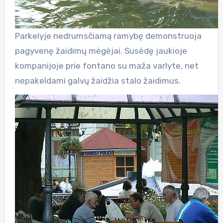
Parkelyje nedrumsčiamą ramybę demonstruoja
pagyvenę žaidimų mėgėjai. Susėdę jaukioje
kompanijoje prie fontano su maža varlyte, net
nepakeldami galvų žaidžia stalo žaidimus.