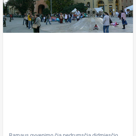
Ramaus gyvenimo čia nedrumsčia didmiesčio