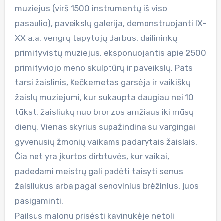
muziejus (virš 1500 instrumentų iš viso
pasaulio), paveikslų galerija, demonstruojanti IX-
XX a.a. vengrų tapytojų darbus, dailininkų
primityvistų muziejus, eksponuojantis apie 2500
primityviojo meno skulptūrų ir paveikslų. Pats
tarsi žaislinis, Kečkemetas garsėja ir vaikiškų
žaislų muziejumi, kur sukaupta daugiau nei 10
tūkst. žaisliukų nuo bronzos amžiaus iki mūsų
dienų. Vienas skyrius supažindina su vargingai
gyvenusių žmonių vaikams padarytais žaislais.
Čia net yra įkurtos dirbtuvės, kur vaikai,
padedami meistrų gali padėti taisyti senus
žaisliukus arba pagal senovinius brėžinius, juos
pasigaminti.
Pailsus malonu prisėsti kavinukėje netoli