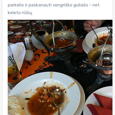
parkelio ir paskanauti vengriško guliašo – net
keleto rūšių.