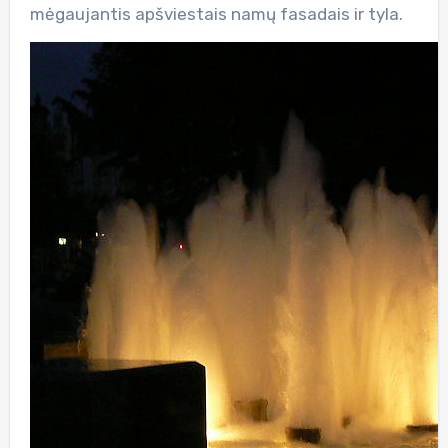
mėgaujantis apšviestais namų fasadais ir tyla.