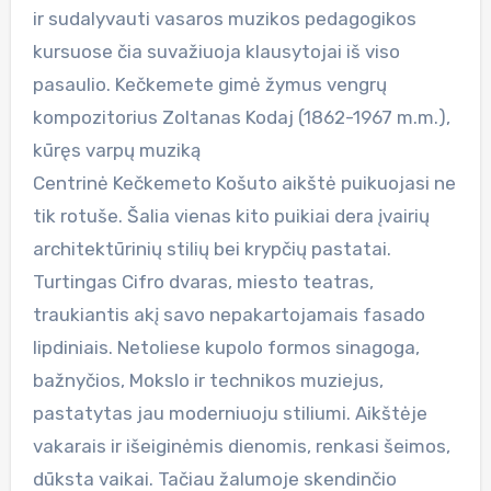
ir sudalyvauti vasaros muzikos pedagogikos
kursuose čia suvažiuoja klausytojai iš viso
pasaulio. Kečkemete gimė žymus vengrų
kompozitorius Zoltanas Kodaj (1862-1967 m.m.),
kūręs varpų muziką
Centrinė Kečkemeto Košuto aikštė puikuojasi ne
tik rotuše. Šalia vienas kito puikiai dera įvairių
architektūrinių stilių bei krypčių pastatai.
Turtingas Cifro dvaras, miesto teatras,
traukiantis akį savo nepakartojamais fasado
lipdiniais. Netoliese kupolo formos sinagoga,
bažnyčios, Mokslo ir technikos muziejus,
pastatytas jau moderniuoju stiliumi. Aikštėje
vakarais ir išeiginėmis dienomis, renkasi šeimos,
dūksta vaikai. Tačiau žalumoje skendinčio