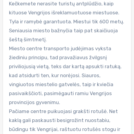
Kečkemete nerasite turistų antplūdžio, kaip
kituose Vengrijos išreklamuotuose miestuose.
Tyla ir ramybė garantuota. Miestui tik 600 metų.
Seniausia miesto bažnyčia taip pat skaičiuoja
šeštą šimtmetį.
Miesto centre transporto judėjimas vyksta
žiediniu principu, tad pravažiavus žvilgsnį
priviliojusią vietą, teks dar kartą apsukti ratuką,
kad atsidurti ten, kur norėjosi. Siauros,
vingiuotos miestelio gatvelės, taip ir kviečia
pasivaikščioti, pasimėgauti ramiu Vengrijos
provincijos gyvenimu.
Pačiame centre puikuojasi grakšti rotušė. Net
kaklą gali paskausti besigrožint nuostabiu,
būdingu tik Vengrijai, raštuotu rotušės stogu ir