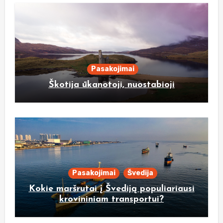
Pasakojimai
Škotija ūkanotoji, nuostabioji
Pasakojimai
Švedija
Kokie maršrutai į Švediją populiariausi
krovininiam transportui?