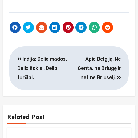
Navigacija
Indija: Delio mados.
Apie Belgiją. Ne
tarp
Delio šokiai. Delio
Gentą, ne Briugę ir
įrašų
turčiai.
net ne Briuselį.
Related Post