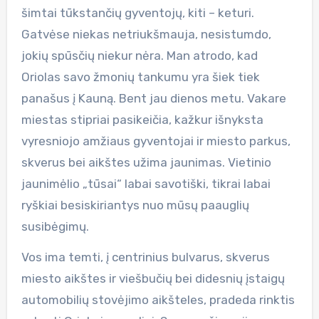
šimtai tūkstančių gyventojų, kiti – keturi.
Gatvėse niekas netriukšmauja, nesistumdo,
jokių spūsčių niekur nėra. Man atrodo, kad
Oriolas savo žmonių tankumu yra šiek tiek
panašus į Kauną. Bent jau dienos metu. Vakare
miestas stipriai pasikeičia, kažkur išnyksta
vyresniojo amžiaus gyventojai ir miesto parkus,
skverus bei aikštes užima jaunimas. Vietinio
jaunimėlio „tūsai“ labai savotiški, tikrai labai
ryškiai besiskiriantys nuo mūsų paauglių
susibėgimų.
Vos ima temti, į centrinius bulvarus, skverus
miesto aikštes ir viešbučių bei didesnių įstaigų
automobilių stovėjimo aikšteles, pradeda rinktis