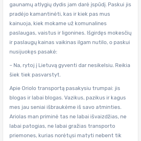
gaunamų atlygių dydis jam darė įspūdį. Paskui jis
pradėjo kamantinėti, kas ir kiek pas mus
kainuoja, kiek mokame už komunalines
paslaugas, vaistus ir ligonines. Išgirdęs mokesčių
ir paslaugų kainas vaikinas ilgam nutilo, o paskui
nusijuokęs pasakė:
– Na, rytoj į Lietuvą gyventi dar nesikelsiu. Reikia
šiek tiek pasvarstyt.
Apie Oriolo transportą pasakysiu trumpai: jis
blogas ir labai blogas. Vazikus, pazikus ir kagus
mes jau seniai išbraukėme iš savo atminties.
Ariolas man priminė tas ne labai išvaizdžias, ne
labai patogias, ne labai gražias transporto
priemones, kurias norėtųsi matyti nebent tik