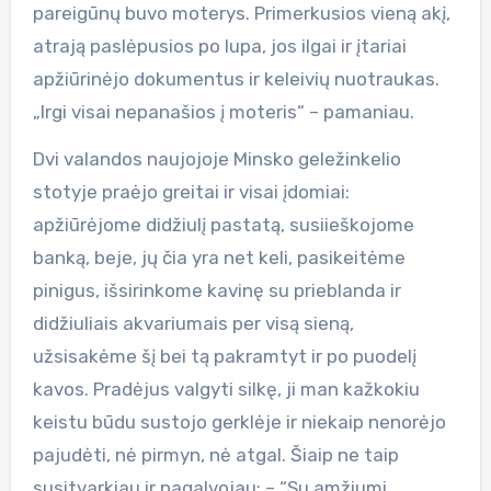
pareigūnų buvo moterys. Primerkusios vieną akį,
atrają paslėpusios po lupa, jos ilgai ir įtariai
apžiūrinėjo dokumentus ir keleivių nuotraukas.
„Irgi visai nepanašios į moteris“ – pamaniau.
Dvi valandos naujojoje Minsko geležinkelio
stotyje praėjo greitai ir visai įdomiai:
apžiūrėjome didžiulį pastatą, susiieškojome
banką, beje, jų čia yra net keli, pasikeitėme
pinigus, išsirinkome kavinę su prieblanda ir
didžiuliais akvariumais per visą sieną,
užsisakėme šį bei tą pakramtyt ir po puodelį
kavos. Pradėjus valgyti silkę, ji man kažkokiu
keistu būdu sustojo gerklėje ir niekaip nenorėjo
pajudėti, nė pirmyn, nė atgal. Šiaip ne taip
susitvarkiau ir pagalvojau: – “Su amžiumi