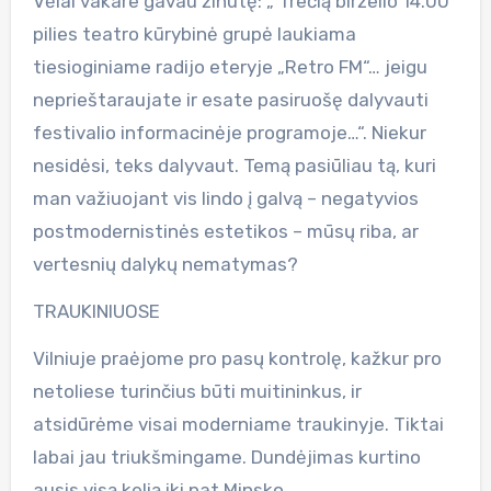
Vėlai vakare gavau žinutę: „ Trečią birželio 14.00
pilies teatro kūrybinė grupė laukiama
tiesioginiame radijo eteryje „Retro FM“… jeigu
neprieštaraujate ir esate pasiruošę dalyvauti
festivalio informacinėje programoje…“. Niekur
nesidėsi, teks dalyvaut. Temą pasiūliau tą, kuri
man važiuojant vis lindo į galvą – negatyvios
postmodernistinės estetikos – mūsų riba, ar
vertesnių dalykų nematymas?
TRAUKINIUOSE
Vilniuje praėjome pro pasų kontrolę, kažkur pro
netoliese turinčius būti muitininkus, ir
atsidūrėme visai moderniame traukinyje. Tiktai
labai jau triukšmingame. Dundėjimas kurtino
ausis visą kelią iki pat Minsko.