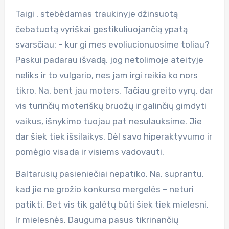
Taigi , stebėdamas traukinyje džinsuotą
čebatuotą vyriškai gestikuliuojančią ypatą
svarsčiau: – kur gi mes evoliucionuosime toliau?
Paskui padarau išvadą, jog netolimoje ateityje
neliks ir to vulgario, nes jam irgi reikia ko nors
tikro. Na, bent jau moters. Tačiau greito vyrų, dar
vis turinčių moteriškų bruožų ir galinčių gimdyti
vaikus, išnykimo tuojau pat nesulauksime. Jie
dar šiek tiek išsilaikys. Dėl savo hiperaktyvumo ir
pomėgio visada ir visiems vadovauti.
Baltarusių pasieniečiai nepatiko. Na, suprantu,
kad jie ne grožio konkurso mergelės – neturi
patikti. Bet vis tik galėtų būti šiek tiek mielesni.
Ir mielesnės. Dauguma pasus tikrinančių