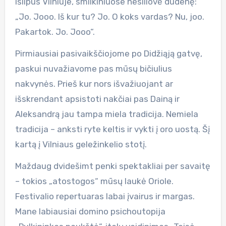
Išlipus Vilniuje, smilkiniuose nesiliovė dudenę:
„Jo. Jooo. Iš kur tu? Jo. O koks vardas? Nu, joo.
Pakartok. Jo. Jooo“.
Pirmiausiai pasivaikščiojome po Didžiąją gatvę,
paskui nuvažiavome pas mūsų bičiulius
nakvynės. Prieš kur nors išvažiuojant ar
išskrendant apsistoti nakčiai pas Dainą ir
Aleksandrą jau tampa miela tradicija. Nemiela
tradicija – anksti ryte keltis ir vykti į oro uostą. Šį
kartą į Vilniaus geležinkelio stotį.
Maždaug dvidešimt penki spektakliai per savaitę
– tokios „atostogos“ mūsų laukė Oriole.
Festivalio repertuaras labai įvairus ir margas.
Mane labiausiai domino psichoutopija