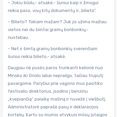
– Jokiu būdu,- atsakė,- šuniui kaip ir žmogui
reikia paso, visų kitų dokumentų ir…bilieto“.
– Bilieto? Tokiam mažam? Juk jis užima mažiau
vietos nei du šimtai gramų bonbonkių,-
nustebau.
– Net ir šimtą gramų bonbonkių sverenčiam
šuniui reikia bilieto,- atsakė.
Daugiau nė pusės paros trunkanti kelionė nuo
Minsko iki Oriolo labai neprailgo, tačiau truputį
pavargome. Paryčiui prie vagono mus pasitiko
festivalio direktorius, įsodino į benzinu
„kvepiančią“ palaikę mašiną ir nuvežė į viešbutį.
Administratorė paprašė pasų ir deklaracijos
kortelių. Kartu su mumis atvykusi mūsų įstaigos