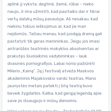
aplink jį vyksta: degtinė, žemė, rūbai – nieko
naujo…Ir ima užmiršti, kad pasitaiko dar ir tikrai
vertų dalykų mūsų pasaulyje. Aš nesakau, kad
niekinu tokius ieškojimus ar, kad jie man
neįdomūs. Tačiau manau, kad juodąją dramą gali
pastatyti tik geras menininkas. Jeigu jos imasi
antrarūšės teatrinės mokyklos absolventas ar
prakutęs šiuolaikinis vadybininkas – lauk
dvasinės pornografijos. Labai norisi pažiūrėti
Milerio „Kainą“. Ją į festivalį atveža Maskvos
akademinis Majakovskio vardo teatras. Mano
jaunystės metais patekti į šitą teatrą buvo
beveik žygdarbis. Kalba, kad gerąją legendą apie
save jis išsaugojo ir mūsų dienomis.