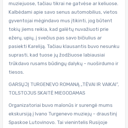
muziejuose, tačiau tikrai ne gatvėse ar keliuose.
Kalbėdami apie savo senus automobilius, vietos
gyventojai mėgindavo mus įtikinti, jog būtent
tokių jiems reikia, kad galėtų nuvažiuoti prie
ežerų, upių, į svečius pas savo bičiulius ar
pasiekti Kareliją. Tačiau klausantis buvo nesunku
suprasti, kad tuose jų žodžiuose labiausiai
trūkdavo rusams būdingų dalykų – nuoširdumo ir
tiesos.
GARSŲJĮ TURGENEVO ROMANĄ „TĖVAI IR VAIKAI“,
TOLSTOJUS SKAITĖ MIEGODAMAS
Organizatoriai buvo malonūs ir surengė mums
ekskursiją į Ivano Turgenevo muziejų – draustinį
Spaskoe Lutovinovo. Tai vienintelis Rusijoje