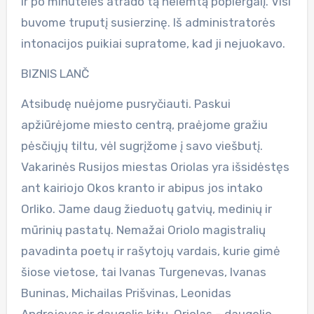
ir po minutėlės atrado tą nelemtą popiergalį. Visi
buvome truputį susierzinę. Iš administratorės
intonacijos puikiai supratome, kad ji nejuokavo.
BIZNIS LANČ
Atsibudę nuėjome pusryčiauti. Paskui
apžiūrėjome miesto centrą, praėjome gražiu
pėsčiųjų tiltu, vėl sugrįžome į savo viešbutį.
Vakarinės Rusijos miestas Oriolas yra išsidėstęs
ant kairiojo Okos kranto ir abipus jos intako
Orliko. Jame daug žieduotų gatvių, medinių ir
mūrinių pastatų. Nemažai Oriolo magistralių
pavadinta poetų ir rašytojų vardais, kurie gimė
šiose vietose, tai Ivanas Turgenevas, Ivanas
Buninas, Michailas Prišvinas, Leonidas
Andrejevas ir daugelis kitų. Oriolas – daugelio