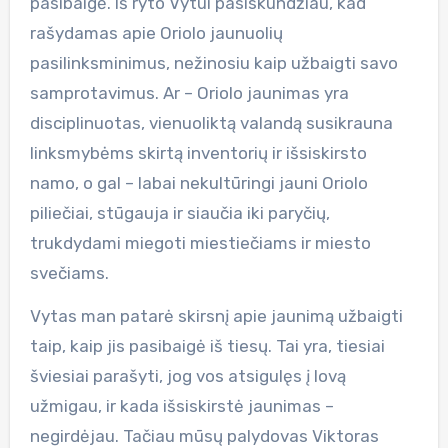
pasibaigė. Iš ryto Vytui pasiskundžiau, kad
rašydamas apie Oriolo jaunuolių
pasilinksminimus, nežinosiu kaip užbaigti savo
samprotavimus. Ar – Oriolo jaunimas yra
disciplinuotas, vienuoliktą valandą susikrauna
linksmybėms skirtą inventorių ir išsiskirsto
namo, o gal – labai nekultūringi jauni Oriolo
piliečiai, stūgauja ir siaučia iki paryčių,
trukdydami miegoti miestiečiams ir miesto
svečiams.
Vytas man patarė skirsnį apie jaunimą užbaigti
taip, kaip jis pasibaigė iš tiesų. Tai yra, tiesiai
šviesiai parašyti, jog vos atsigulęs į lovą
užmigau, ir kada išsiskirstė jaunimas –
negirdėjau. Tačiau mūsų palydovas Viktoras