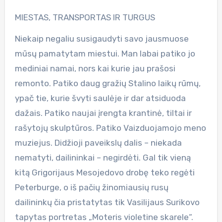
MIESTAS, TRANSPORTAS IR TURGUS
Niekaip negaliu susigaudyti savo jausmuose
mūsų pamatytam miestui. Man labai patiko jo
mediniai namai, nors kai kurie jau prašosi
remonto. Patiko daug gražių Stalino laikų rūmų,
ypač tie, kurie švyti saulėje ir dar atsiduoda
dažais. Patiko naujai įrengta krantinė, tiltai ir
rašytojų skulptūros. Patiko Vaizduojamojo meno
muziejus. Didžioji paveikslų dalis – niekada
nematyti, dailininkai – negirdėti. Gal tik vieną
kitą Grigorijaus Mesojedovo drobę teko regėti
Peterburge, o iš pačių žinomiausių rusų
dailininkų čia pristatytas tik Vasilijaus Surikovo
tapytas portretas „Moteris violetine skarele“.