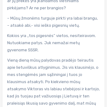
ar jų prekės yra įkandamos vietiniams
pirkėjams? Ar ne per brangios?
– Mūsų žmonėms turguje pirkti yra labai brangu,
– atsakė abi,- visi ieško pigesnių vietų.
Kokios yra „tos pigesnės“ vietos, nesiteiravom.
Nutuokiame patys. Juk nemažai metų
gyvenome SSSR.
Vieną dieną mūsų palydovas pradėjo teirautis
apie lietuviškus atlyginimus. Jis vis klausinėjo, o
mes stengėmės jam sąžiningai į tuos jo
klausimus atsakyti. Po kiekvieno mūsų
atsakymo Viktoras vis labiau stebėjosi ir kartojo,
kad jis tuojau pat važiuosiąs į Lietuvą ir ten
praleisiąs likusią savo gyvenimo dalį, mat mūsų