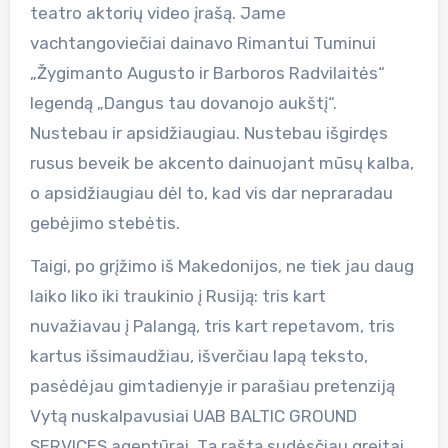
teatro aktorių video įrašą. Jame
vachtangoviečiai dainavo Rimantui Tuminui
„Žygimanto Augusto ir Barboros Radvilaitės“
legendą „Dangus tau dovanojo aukštį“.
Nustebau ir apsidžiaugiau. Nustebau išgirdęs
rusus beveik be akcento dainuojant mūsų kalba,
o apsidžiaugiau dėl to, kad vis dar nepraradau
gebėjimo stebėtis.
Taigi, po grįžimo iš Makedonijos, ne tiek jau daug
laiko liko iki traukinio į Rusiją: tris kart
nuvažiavau į Palangą, tris kart repetavom, tris
kartus išsimaudžiau, išverčiau lapą teksto,
pasėdėjau gimtadienyje ir parašiau pretenziją
Vytą nuskalpavusiai UAB BALTIC GROUND
SERVICES agentūrai. Tą raštą sudėsčiau greitai,