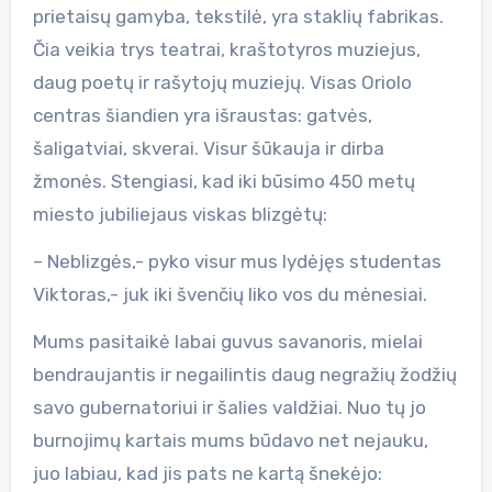
prietaisų gamyba, tekstilė, yra staklių fabrikas.
Čia veikia trys teatrai, kraštotyros muziejus,
daug poetų ir rašytojų muziejų. Visas Oriolo
centras šiandien yra išraustas: gatvės,
šaligatviai, skverai. Visur šūkauja ir dirba
žmonės. Stengiasi, kad iki būsimo 450 metų
miesto jubiliejaus viskas blizgėtų:
– Neblizgės,- pyko visur mus lydėjęs studentas
Viktoras,- juk iki švenčių liko vos du mėnesiai.
Mums pasitaikė labai guvus savanoris, mielai
bendraujantis ir negailintis daug negražių žodžių
savo gubernatoriui ir šalies valdžiai. Nuo tų jo
burnojimų kartais mums būdavo net nejauku,
juo labiau, kad jis pats ne kartą šnekėjo: