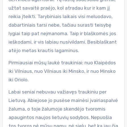
užtat savaitė praėjo, kol atradau kur ir kam jį
reikia įteikti. Tarybiniais laikais visi meluodavo,
dabartiniais tarsi nebe, tačiau surasti teisybę
lygiai taip pat neįmanoma. Taip ir blaškomės jos
ieškodami, ir vis labiau nusivildami. Besiblaškant
atėjo metas krautis lagaminus.
Pirmiausiai mūsų laukė traukiniai: nuo Klaipėdos
iki Vilniaus, nuo Vilniaus iki Minsko, ir nuo Minsko
iki Oriolo.
Labai seniai nebuvau važiavęs traukiniu per
Lietuvą. Abiejose jo pusėse mainėsi įvairiaspalvė
žaluma, o toje žalumoje skendėjo tvoromis
apaugintos naujos lietuvių sodybos. Nepuošia
tos tvoros nė mūsų namų, nė sielų, bet ką jau čia