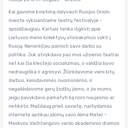
Kai gavome kvietimą dalyvauti Rusijos Oriolo
mieste vyksiančiame teatrų festivalyje –
apsidžiaugiau. Kartais tenka išgirsti apie
Lietuvos meno kolektyvų atsisakymus vykti į
Rusiją. Nenorėčiau painioti savo darbo su
politika. Juk atvykdavo pas mus užsienio teatrai
net kai čia klestėjo socializmas, o valdžia buvo
nedraugiška ir agresyvi. Žiūrėdavome vieni kitų
darbus, keisdavomės nuomonėmis, ir
negailėdavome gerų žodžių jiems, o jie mums,
jeigu pavykdavo pamatyti ką nors naujesnio ar
netikėto. Maždaug prieš savaitę, naršydamas
internete aptikau įdomų savo Alma Mater –
Maskvos Vachtangovo vardo akademinio dramos