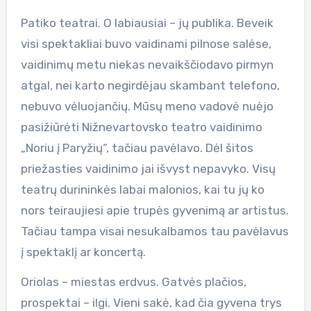
Patiko teatrai. O labiausiai – jų publika. Beveik
visi spektakliai buvo vaidinami pilnose salėse,
vaidinimų metu niekas nevaikščiodavo pirmyn
atgal, nei karto negirdėjau skambant telefono,
nebuvo vėluojančių. Mūsų meno vadovė nuėjo
pasižiūrėti Nižnevartovsko teatro vaidinimo
„Noriu į Paryžių“, tačiau pavėlavo. Dėl šitos
priežasties vaidinimo jai išvyst nepavyko. Visų
teatrų durininkės labai malonios, kai tu jų ko
nors teiraujiesi apie trupės gyvenimą ar artistus.
Tačiau tampa visai nesukalbamos tau pavėlavus
į spektaklį ar koncertą.
Oriolas – miestas erdvus. Gatvės plačios,
prospektai – ilgi. Vieni sakė, kad čia gyvena trys