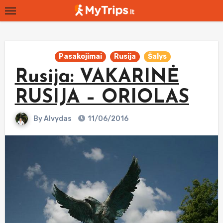
Skip
to
content
Pasakojimai
Rusija
Šalys
Rusija: VAKARINĖ
RUSIJA – ORIOLAS
By
Alvydas
11/06/2016