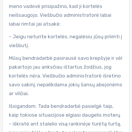
meno vadovė prisipažino, kad ji kortelės
neišsaugojo. Viešbučio administratorė labai
labai rimtai jai atsakė:
– Jeigu neturite kortelės, negalėsiu jūsų priimti į
viešbutį.
Mūsų bendradarbė pasirausė savo krepšyje ir vėl
pakartojo jau anksčiau ištartus žodžius, jog
kortelės nėra. Viešbučio administratorė išretino
savo sakinį, nepalikdama jokių šansų abejonėms
ar vilčiai.
Išsigandom. Tada bendradarbė pasielgė taip,
kaip tokiose situacijose elgiasi daugelis moterų
– iškratė ant stalelio visą rankinėje turėtą turtą,