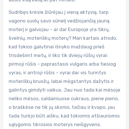
Sudribęs krėsle žiūrėjau į vieną aktyvią, tarp
vagono suolų savo sūnelį vedžiojančią jauną
moterį ir galvojau – ar dar Europoje yra tikrų,
švelnių, moteriškų moterų? Man kartais atrodo,
kad tokios galutinai išnyko maždaug prieš
trisdešimt metų, ir liko tik dviejų rūšių vyrai:
pirmoji rūšis – paprastasis vulgaris arba tiesiog
vyras, ir antroji rūšis – vyrai dar vis turintys
moteriškų bruožų, labai mėgstantys dažytis ir
galintys gimdyti vaikus. Jau nuo tada kai mėsoje
neliko mėsos, saldainiuose cukraus, piene pieno,
o braškėse ne tik jų skonio, tačiau ir kvapo, jau
tada turėjo būti aišku, kad tokiomis atšiauriomis
sąlygomis tikrosios moterys neišgyvens.