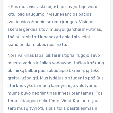
– Pas mus visi visko bijo: bijo savęs, bijo vieni
kitų, bijo saugumo ir visur esančios pačios
įvairiausios žmonių sekimo įrangos. Visiems
skersai gerklės stovi mūsų oligarchai ir Putinas,
tačiau atsistoti ir pasakyti apie tai viešai
šiandien dar niekas nesiryžta.
Nors vaikinas labai piktai ir stipriai rūgojo savo
miesto vadus ir šalies vadovybę, tačiau kažkurią
akimirką kalbai pasisukus apie Ukrainą, ją teko
greitai užbaigti. Mus lydėjusio studento požiūris
į tai kas vyksta mūsų kaimyninėje valstybėje
mums buvo nepriimtinas ir nesuprantamas. Tos
temos daugiau nelietėme. Visai. Kad bent jau
tarp mūsų tvyrotų šioks toks pasitikėjimas ir