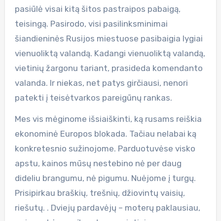
pasiūlė visai kitą šitos pastraipos pabaigą,
teisingą. Pasirodo, visi pasilinksminimai
šiandieninės Rusijos miestuose pasibaigia lygiai
vienuoliktą valandą. Kadangi vienuoliktą valandą,
vietinių žargonu tariant, prasideda komendanto
valanda. Ir niekas, net patys girčiausi, nenori
patekti į teisėtvarkos pareigūnų rankas.
Mes vis mėginome išsiaiškinti, ką rusams reiškia
ekonominė Europos blokada. Tačiau nelabai ką
konkretesnio sužinojome. Parduotuvėse visko
apstu, kainos mūsų nestebino nė per daug
dideliu brangumu, nė pigumu. Nuėjome į turgų.
Prisipirkau braškių, trešnių, džiovintų vaisių,
riešutų. . Dviejų pardavėjų – moterų paklausiau,