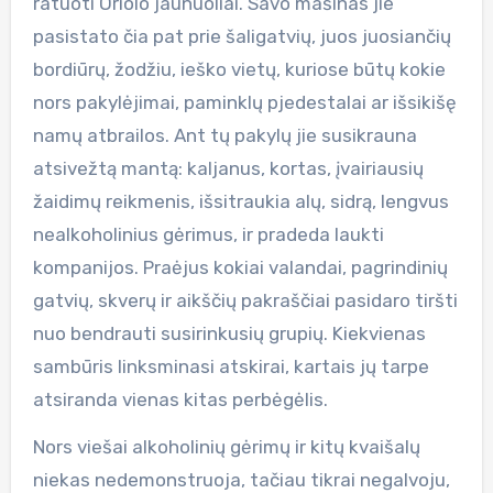
ratuoti Oriolo jaunuoliai. Savo mašinas jie
pasistato čia pat prie šaligatvių, juos juosiančių
bordiūrų, žodžiu, ieško vietų, kuriose būtų kokie
nors pakylėjimai, paminklų pjedestalai ar išsikišę
namų atbrailos. Ant tų pakylų jie susikrauna
atsivežtą mantą: kaljanus, kortas, įvairiausių
žaidimų reikmenis, išsitraukia alų, sidrą, lengvus
nealkoholinius gėrimus, ir pradeda laukti
kompanijos. Praėjus kokiai valandai, pagrindinių
gatvių, skverų ir aikščių pakraščiai pasidaro tiršti
nuo bendrauti susirinkusių grupių. Kiekvienas
sambūris linksminasi atskirai, kartais jų tarpe
atsiranda vienas kitas perbėgėlis.
Nors viešai alkoholinių gėrimų ir kitų kvaišalų
niekas nedemonstruoja, tačiau tikrai negalvoju,