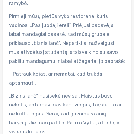
ramybė.
Pirmieji mūsų pietūs vyko restorane, kuris
vadinosi „Pas juodąjį erelį“. Priėjusi padavėja
labai mandagiai pasakė, kad mūsų grupelei
priklauso „biznis lanč“. Nepatikliai nužvelgusi
mus atlydėjusį studentą, atsisveikino su savo
pakiliu mandagumu ir labai atžagariai jo paprašė:
– Patrauk kojas, ar nematai, kad trukdai
aptarnauti.
„Biznis lanč“ nusisekė nevisai. Maistas buvo
nekoks, aptarnavimas kaprizingas, tačiau tikrai
ne kultūringas. Gerai, kad gavome skanių
barščių. Jie man patiko. Patiko Vytui, atrodo, ir
visiems kitiems.