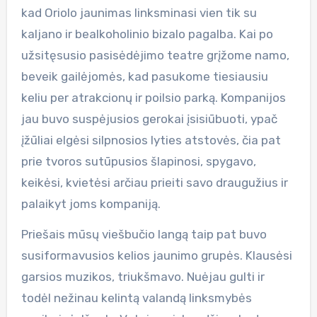
kad Oriolo jaunimas linksminasi vien tik su
kaljano ir bealkoholinio bizalo pagalba. Kai po
užsitęsusio pasisėdėjimo teatre grįžome namo,
beveik gailėjomės, kad pasukome tiesiausiu
keliu per atrakcionų ir poilsio parką. Kompanijos
jau buvo suspėjusios gerokai įsisiūbuoti, ypač
įžūliai elgėsi silpnosios lyties atstovės, čia pat
prie tvoros sutūpusios šlapinosi, spygavo,
keikėsi, kvietėsi arčiau prieiti savo draugužius ir
palaikyt joms kompaniją.
Priešais mūsų viešbučio langą taip pat buvo
susiformavusios kelios jaunimo grupės. Klausėsi
garsios muzikos, triukšmavo. Nuėjau gulti ir
todėl nežinau kelintą valandą linksmybės