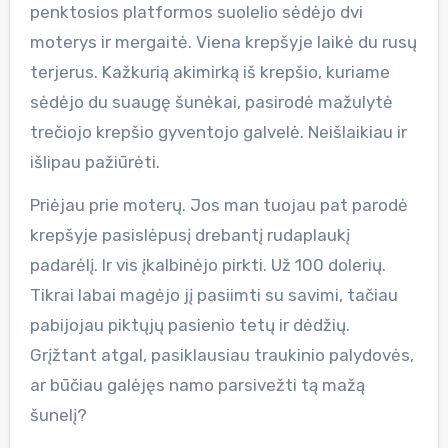
penktosios platformos suolelio sėdėjo dvi
moterys ir mergaitė. Viena krepšyje laikė du rusų
terjerus. Kažkurią akimirką iš krepšio, kuriame
sėdėjo du suaugę šunėkai, pasirodė mažulytė
trečiojo krepšio gyventojo galvelė. Neišlaikiau ir
išlipau pažiūrėti.
Priėjau prie moterų. Jos man tuojau pat parodė
krepšyje pasislėpusį drebantį rudaplaukį
padarėlį. Ir vis įkalbinėjo pirkti. Už 100 dolerių.
Tikrai labai magėjo jį pasiimti su savimi, tačiau
pabijojau piktųjų pasienio tetų ir dėdžių.
Grįžtant atgal, pasiklausiau traukinio palydovės,
ar būčiau galėjęs namo parsivežti tą mažą
šunelį?