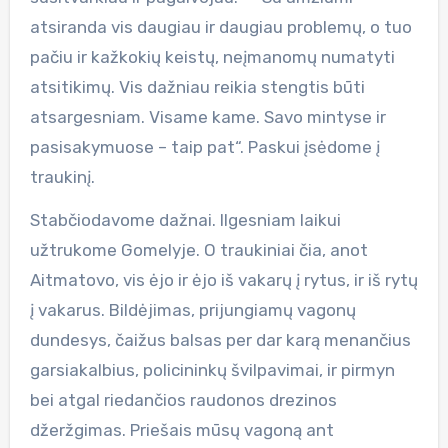
atsiranda vis daugiau ir daugiau problemų, o tuo
pačiu ir kažkokių keistų, neįmanomų numatyti
atsitikimų. Vis dažniau reikia stengtis būti
atsargesniam. Visame kame. Savo mintyse ir
pasisakymuose – taip pat“. Paskui įsėdome į
traukinį.
Stabčiodavome dažnai. Ilgesniam laikui
užtrukome Gomelyje. O traukiniai čia, anot
Aitmatovo, vis ėjo ir ėjo iš vakarų į rytus, ir iš rytų
į vakarus. Bildėjimas, prijungiamų vagonų
dundesys, čaižus balsas per dar karą menančius
garsiakalbius, policininkų švilpavimai, ir pirmyn
bei atgal riedančios raudonos drezinos
džeržgimas. Priešais mūsų vagoną ant