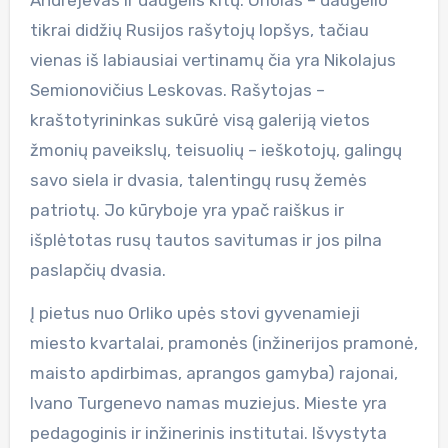
tikrai didžių Rusijos rašytojų lopšys, tačiau
vienas iš labiausiai vertinamų čia yra Nikolajus
Semionovičius Leskovas. Rašytojas –
kraštotyrininkas sukūrė visą galeriją vietos
žmonių paveikslų, teisuolių – ieškotojų, galingų
savo siela ir dvasia, talentingų rusų žemės
patriotų. Jo kūryboje yra ypač raiškus ir
išplėtotas rusų tautos savitumas ir jos pilna
paslapčių dvasia.
Į pietus nuo Orliko upės stovi gyvenamieji
miesto kvartalai, pramonės (inžinerijos pramonė,
maisto apdirbimas, aprangos gamyba) rajonai,
Ivano Turgenevo namas muziejus. Mieste yra
pedagoginis ir inžinerinis institutai. Išvystyta