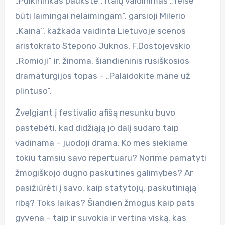
„Pulkininkas paukštė“, italų vaidinimas „Teisė
būti laimingai nelaimingam“, garsioji Milerio
„Kaina“, kažkada vaidinta Lietuvoje scenos
aristokrato Stepono Juknos, F.Dostojevskio
„Romioji“ ir, žinoma, šiandieninis rusiškosios
dramaturgijos topas – „Palaidokite mane už
plintuso“.
Žvelgiant į festivalio afišą nesunku buvo
pastebėti, kad didžiąją jo dalį sudaro taip
vadinama – juodoji drama. Ko mes siekiame
tokiu tamsiu savo repertuaru? Norime pamatyti
žmogiškojo dugno paskutines galimybes? Ar
pasižiūrėti į savo, kaip statytojų, paskutiniąją
ribą? Toks laikas? Šiandien žmogus kaip pats
gyvena – taip ir suvokia ir vertina viską, kas