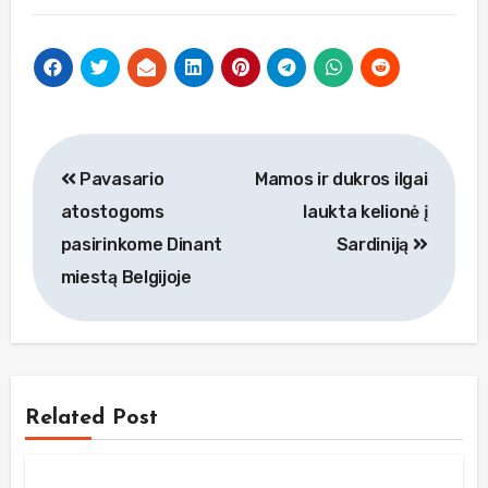
Navigacija
Pavasario
Mamos ir dukros ilgai
tarp
atostogoms
laukta kelionė į
įrašų
pasirinkome Dinant
Sardiniją
miestą Belgijoje
Related Post