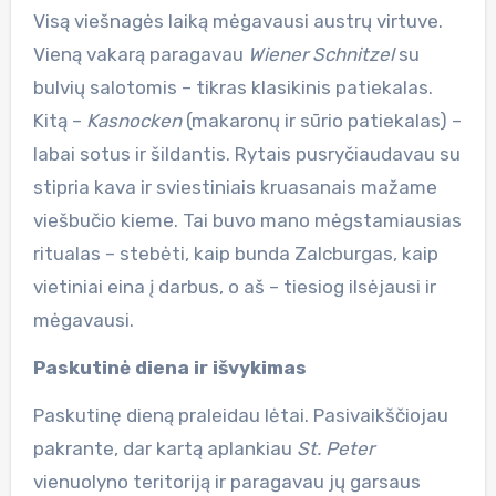
Visą viešnagės laiką mėgavausi austrų virtuve.
Vieną vakarą paragavau
Wiener Schnitzel
su
bulvių salotomis – tikras klasikinis patiekalas.
Kitą –
Kasnocken
(makaronų ir sūrio patiekalas) –
labai sotus ir šildantis. Rytais pusryčiaudavau su
stipria kava ir sviestiniais kruasanais mažame
viešbučio kieme. Tai buvo mano mėgstamiausias
ritualas – stebėti, kaip bunda Zalcburgas, kaip
vietiniai eina į darbus, o aš – tiesiog ilsėjausi ir
mėgavausi.
Paskutinė diena ir išvykimas
Paskutinę dieną praleidau lėtai. Pasivaikščiojau
pakrante, dar kartą aplankiau
St. Peter
vienuolyno teritoriją ir paragavau jų garsaus