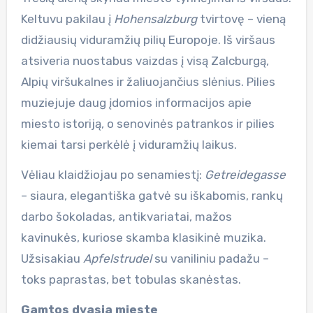
Keltuvu pakilau į
Hohensalzburg
tvirtovę – vieną
didžiausių viduramžių pilių Europoje. Iš viršaus
atsiveria nuostabus vaizdas į visą Zalcburgą,
Alpių viršukalnes ir žaliuojančius slėnius. Pilies
muziejuje daug įdomios informacijos apie
miesto istoriją, o senovinės patrankos ir pilies
kiemai tarsi perkėlė į viduramžių laikus.
Vėliau klaidžiojau po senamiestį:
Getreidegasse
– siaura, elegantiška gatvė su iškabomis, rankų
darbo šokoladas, antikvariatai, mažos
kavinukės, kuriose skamba klasikinė muzika.
Užsisakiau
Apfelstrudel
su vaniliniu padažu –
toks paprastas, bet tobulas skanėstas.
Gamtos dvasia mieste