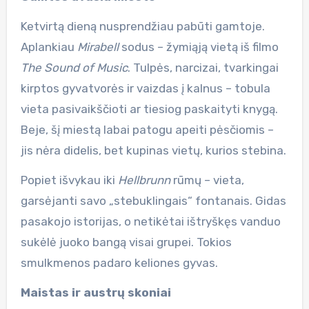
Ketvirtą dieną nusprendžiau pabūti gamtoje.
Aplankiau
Mirabell
sodus – žymiąją vietą iš filmo
The Sound of Music
. Tulpės, narcizai, tvarkingai
kirptos gyvatvorės ir vaizdas į kalnus – tobula
vieta pasivaikščioti ar tiesiog paskaityti knygą.
Beje, šį miestą labai patogu apeiti pėsčiomis –
jis nėra didelis, bet kupinas vietų, kurios stebina.
Popiet išvykau iki
Hellbrunn
rūmų – vieta,
garsėjanti savo „stebuklingais“ fontanais. Gidas
pasakojo istorijas, o netikėtai ištryškęs vanduo
sukėlė juoko bangą visai grupei. Tokios
smulkmenos padaro keliones gyvas.
Maistas ir austrų skoniai