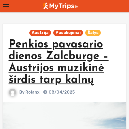
Skip
to
content
Austrija
Pasakojimai
Šalys
Penkios pavasario
dienos Zalcburge –
Austrijos muzikinė
širdis tarp kalnų
By
Rolanx
08/04/2025