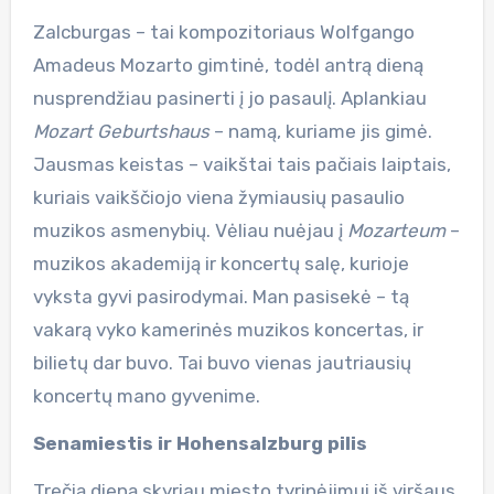
Zalcburgas – tai kompozitoriaus Wolfgango
Amadeus Mozarto gimtinė, todėl antrą dieną
nusprendžiau pasinerti į jo pasaulį. Aplankiau
Mozart Geburtshaus
– namą, kuriame jis gimė.
Jausmas keistas – vaikštai tais pačiais laiptais,
kuriais vaikščiojo viena žymiausių pasaulio
muzikos asmenybių. Vėliau nuėjau į
Mozarteum
–
muzikos akademiją ir koncertų salę, kurioje
vyksta gyvi pasirodymai. Man pasisekė – tą
vakarą vyko kamerinės muzikos koncertas, ir
bilietų dar buvo. Tai buvo vienas jautriausių
koncertų mano gyvenime.
Senamiestis ir Hohensalzburg pilis
Trečią dieną skyriau miesto tyrinėjimui iš viršaus.