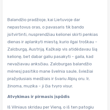
Balandžio pradžioje, kai Lietuvoje dar
nepastovus oras, o pavasaris tik bando
įsitvirtinti, nusprendžiau kelionei skirti penkias
dienas ir aplankyti miestą, kurio ilgai troškau –
Zalcburgą, Austriją. Kažkaip vis atidėdavau šią
kelionę, bet dabar galiu pasakyti – gaila, kad
nevažiavau anksčiau. Zalcburgas balandžio
mėnesį pasitiko mane švelnia saule, šviežiai
pražydusiais medžiais ir švariu Alpių oru. Ir,
žinoma, muzika – ji čia tvyro visur.
Atvykimas ir pirmasis įspūdis
Iš Vilniaus skridau per Vieną, o iš ten patogiu