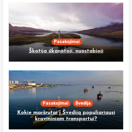
Pasakojimai
Škotija ūkanotoji, nuostabioji
Pasakojimai
Švedija
Kokie maršrutai į Švediją populiariausi
krovininiam transportui?