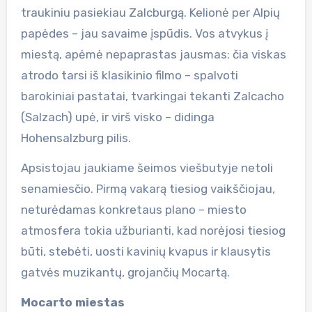
traukiniu pasiekiau Zalcburgą. Kelionė per Alpių
papėdes – jau savaime įspūdis. Vos atvykus į
miestą, apėmė nepaprastas jausmas: čia viskas
atrodo tarsi iš klasikinio filmo – spalvoti
barokiniai pastatai, tvarkingai tekanti Zalcacho
(Salzach) upė, ir virš visko – didinga
Hohensalzburg pilis.
Apsistojau jaukiame šeimos viešbutyje netoli
senamiesčio. Pirmą vakarą tiesiog vaikščiojau,
neturėdamas konkretaus plano – miesto
atmosfera tokia užburianti, kad norėjosi tiesiog
būti, stebėti, uosti kavinių kvapus ir klausytis
gatvės muzikantų, grojančių Mocartą.
Mocarto miestas