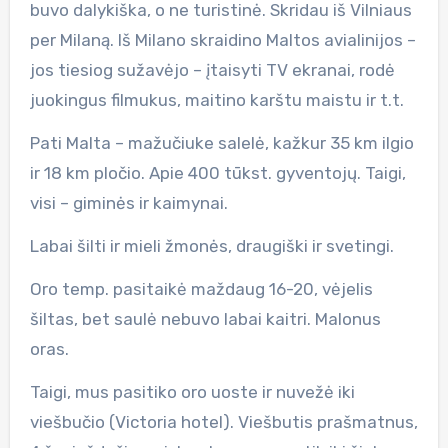
buvo dalykiška, o ne turistinė. Skridau iš Vilniaus
per Milaną. Iš Milano skraidino Maltos avialinijos –
jos tiesiog sužavėjo – įtaisyti TV ekranai, rodė
juokingus filmukus, maitino karštu maistu ir t.t.
Pati Malta – mažučiuke salelė, kažkur 35 km ilgio
ir 18 km pločio. Apie 400 tūkst. gyventojų. Taigi,
visi – giminės ir kaimynai.
Labai šilti ir mieli žmonės, draugiški ir svetingi.
Oro temp. pasitaikė maždaug 16-20, vėjelis
šiltas, bet saulė nebuvo labai kaitri. Malonus
oras.
Taigi, mus pasitiko oro uoste ir nuvežė iki
viešbučio (Victoria hotel). Viešbutis prašmatnus,