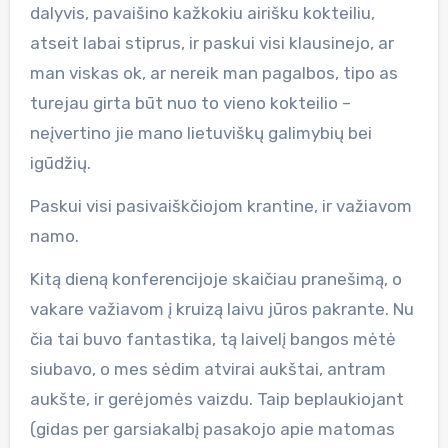
dalyvis, pavaišino kažkokiu airišku kokteiliu,
atseit labai stiprus, ir paskui visi klausinejo, ar
man viskas ok, ar nereik man pagalbos, tipo as
turejau girta būt nuo to vieno kokteilio –
neįvertino jie mano lietuviškų galimybių bei
igūdžių.
Paskui visi pasivaiškčiojom krantine, ir važiavom
namo.
Kitą dieną konferencijoje skaičiau pranešimą, o
vakare važiavom į kruizą laivu jūros pakrante. Nu
čia tai buvo fantastika, tą laivelį bangos mėtė
siubavo, o mes sėdim atvirai aukštai, antram
aukšte, ir gerėjomės vaizdu. Taip beplaukiojant
(gidas per garsiakalbį pasakojo apie matomas