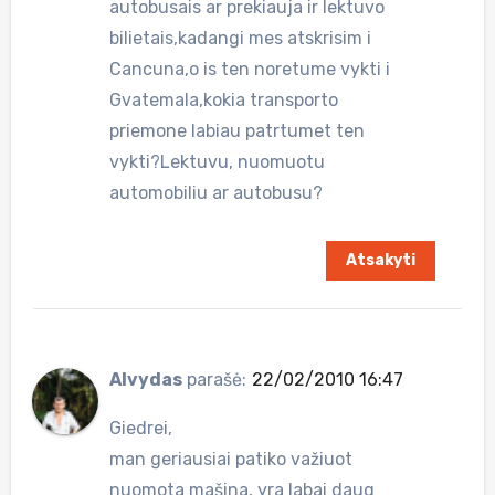
autobusais ar prekiauja ir lektuvo
bilietais,kadangi mes atskrisim i
Cancuna,o is ten noretume vykti i
Gvatemala,kokia transporto
priemone labiau patrtumet ten
vykti?Lektuvu, nuomuotu
automobiliu ar autobusu?
Atsakyti
Alvydas
parašė:
22/02/2010 16:47
Giedrei,
man geriausiai patiko važiuot
nuomota mašina, yra labai daug