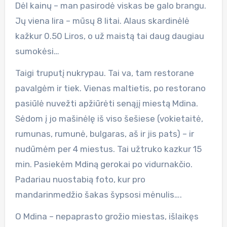
Dėl kainų – man pasirodė viskas be galo brangu.
Jų viena lira – mūsų 8 litai. Alaus skardinėlė
kažkur 0.50 Liros, o už maistą tai daug daugiau
sumokėsi…
Taigi truputį nukrypau. Tai va, tam restorane
pavalgėm ir tiek. Vienas maltietis, po restorano
pasiūlė nuvežti apžiūrėti senąjį miestą Mdina.
Sėdom į jo mašinėlę iš viso šešiese (vokietaitė,
rumunas, rumunė, bulgaras, aš ir jis pats) – ir
nudūmėm per 4 miestus. Tai užtruko kazkur 15
min. Pasiekėm Mdiną gerokai po vidurnakčio.
Padariau nuostabią foto, kur pro
mandarinmedžio šakas šypsosi mėnulis….
O Mdina – nepaprasto grožio miestas, išlaikęs