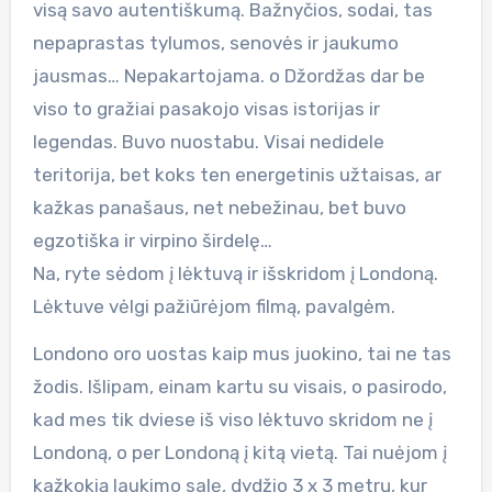
visą savo autentiškumą. Bažnyčios, sodai, tas
nepaprastas tylumos, senovės ir jaukumo
jausmas… Nepakartojama. o Džordžas dar be
viso to gražiai pasakojo visas istorijas ir
legendas. Buvo nuostabu. Visai nedidele
teritorija, bet koks ten energetinis užtaisas, ar
kažkas panašaus, net nebežinau, bet buvo
egzotiška ir virpino širdelę…
Na, ryte sėdom į lėktuvą ir išskridom į Londoną.
Lėktuve vėlgi pažiūrėjom filmą, pavalgėm.
Londono oro uostas kaip mus juokino, tai ne tas
žodis. Išlipam, einam kartu su visais, o pasirodo,
kad mes tik dviese iš viso lėktuvo skridom ne į
Londoną, o per Londoną į kitą vietą. Tai nuėjom į
kažkokią laukimo salę, dydžio 3 x 3 metrų, kur