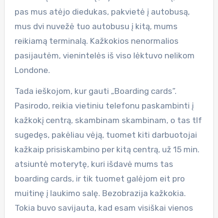
pas mus atėjo diedukas, pakvietė į autobusą,
mus dvi nuvežė tuo autobusu į kitą, mums
reikiamą terminalą. Kažkokios nenormalios
pasijautėm, vienintelės iš viso lėktuvo nelikom
Londone.
Tada ieškojom, kur gauti „Boarding cards”.
Pasirodo, reikia vietiniu telefonu paskambinti į
kažkokį centrą, skambinam skambinam, o tas tlf
sugedęs, pakėliau vėją, tuomet kiti darbuotojai
kažkaip prisiskambino per kitą centrą, už 15 min.
atsiuntė moterytę, kuri išdavė mums tas
boarding cards, ir tik tuomet galėjom eit pro
muitinę į laukimo salę. Bezobrazija kažkokia.
Tokia buvo savijauta, kad esam visiškai vienos