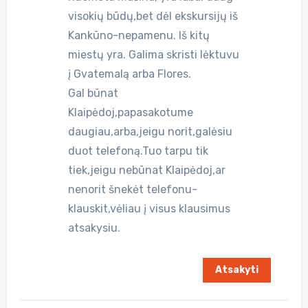
visokių būdų,bet dėl ekskursijų iš
Kankūno-nepamenu. Iš kitų
miestų yra. Galima skristi lėktuvu
į Gvatemalą arba Flores.
Gal būnat
Klaipėdoj,papasakotume
daugiau,arba,jeigu norit,galėsiu
duot telefoną.Tuo tarpu tik
tiek,jeigu nebūnat Klaipėdoj,ar
nenorit šnekėt telefonu-
klauskit,vėliau į visus klausimus
atsakysiu.
Atsakyti