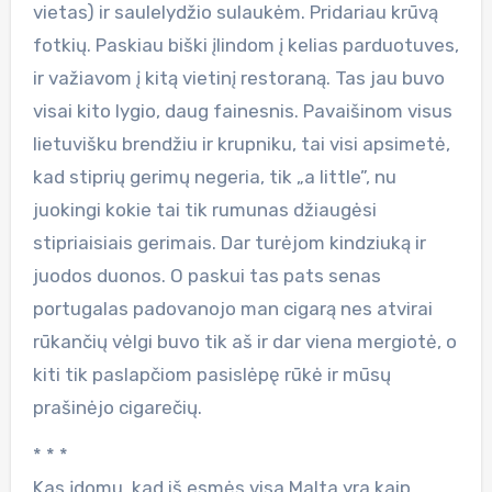
vietas) ir saulelydžio sulaukėm. Pridariau krūvą
fotkių. Paskiau biški įlindom į kelias parduotuves,
ir važiavom į kitą vietinį restoraną. Tas jau buvo
visai kito lygio, daug fainesnis. Pavaišinom visus
lietuvišku brendžiu ir krupniku, tai visi apsimetė,
kad stiprių gerimų negeria, tik „a little”, nu
juokingi kokie tai tik rumunas džiaugėsi
stipriaisiais gerimais. Dar turėjom kindziuką ir
juodos duonos. O paskui tas pats senas
portugalas padovanojo man cigarą nes atvirai
rūkančių vėlgi buvo tik aš ir dar viena mergiotė, o
kiti tik paslapčiom pasislėpę rūkė ir mūsų
prašinėjo cigarečių.
* * *
Kas įdomu, kad iš esmės visa Malta yra kaip