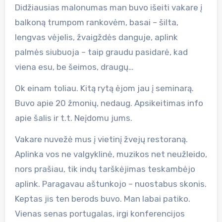
Didžiausias malonumas man buvo išeiti vakare į
balkoną trumpom rankovėm, basai – šilta,
lengvas vėjelis, žvaigždės danguje, aplink
palmės siubuoja – taip graudu pasidarė, kad
viena esu, be šeimos, draugų…
Ok einam toliau. Kitą rytą ėjom jau į seminarą.
Buvo apie 20 žmonių, nedaug. Apsikeitimas info
apie šalis ir t.t. Neįdomu jums.
Vakare nuvežė mus į vietinį žvejų restoraną.
Aplinka vos ne valgyklinė, muzikos net neužleido,
nors prašiau, tik indų tarškėjimas teskambėjo
aplink. Paragavau aštunkojo – nuostabus skonis.
Keptas jis ten berods buvo. Man labai patiko.
Vienas senas portugalas, irgi konferencijos