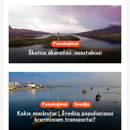
Pasakojimai
Škotija ūkanotoji, nuostabioji
Pasakojimai
Švedija
Kokie maršrutai į Švediją populiariausi
krovininiam transportui?