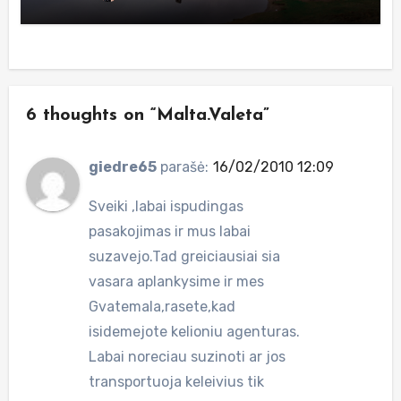
6 thoughts on “Malta.Valeta”
giedre65
parašė:
16/02/2010 12:09
Sveiki ,labai ispudingas
pasakojimas ir mus labai
suzavejo.Tad greiciausiai sia
vasara aplankysime ir mes
Gvatemala,rasete,kad
isidemejote kelioniu agenturas.
Labai noreciau suzinoti ar jos
transportuoja keleivius tik