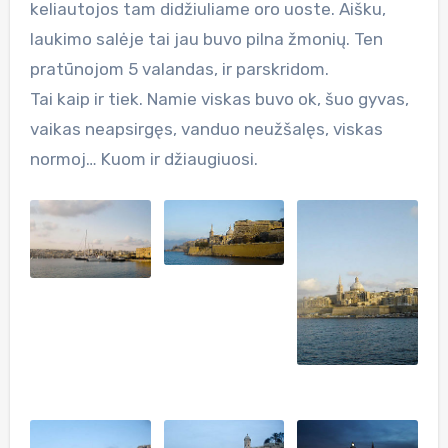
keliautojos tam didžiuliame oro uoste. Aišku,
laukimo salėje tai jau buvo pilna žmonių. Ten
pratūnojom 5 valandas, ir parskridom.
Tai kaip ir tiek. Namie viskas buvo ok, šuo gyvas,
vaikas neapsirgęs, vanduo neužšalęs, viskas
normoj… Kuom ir džiaugiuosi.