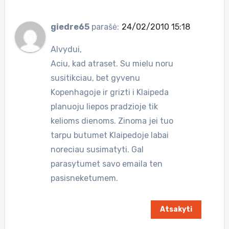
giedre65
parašė:
24/02/2010 15:18
Alvydui,
Aciu, kad atraset. Su mielu noru
susitikciau, bet gyvenu
Kopenhagoje ir grizti i Klaipeda
planuoju liepos pradzioje tik
kelioms dienoms. Zinoma jei tuo
tarpu butumet Klaipedoje labai
noreciau susimatyti. Gal
parasytumet savo emaila ten
pasisneketumem.
Atsakyti