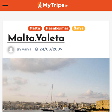
Skip
to
content
Malta
Pasakojimai
Šalys
Malta.Valeta
By
vaiva
24/08/2009