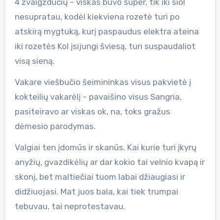
4 žvaigždučių – viskas buvo super, tik iki šiol
nesupratau, kodėl kiekviena rozetė turi po
atskirą mygtuką, kurį paspaudus elektra ateina
iki rozetės Kol įsijungi šviesą, turi suspaudaliot
visą sieną.
Vakare viešbučio šeimininkas visus pakvietė į
kokteilių vakarėlį – pavaišino visus Sangria,
pasiteiravo ar viskas ok, na, toks gražus
dėmesio parodymas.
Valgiai ten įdomūs ir skanūs. Kai kurie turi įkyrų
anyžių, gvazdikėlių ar dar kokio tai velnio kvapą ir
skonį, bet maltiečiai tuom labai džiaugiasi ir
didžiuojasi. Mat juos bala, kai tiek trumpai
tebuvau, tai neprotestavau.