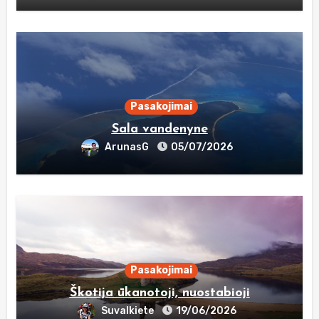
Pasakojimai
Sala vandenyne
ArunasG
05/07/2026
Pasakojimai
Škotija ūkanotoji, nuostabioji
Suvalkiete
19/06/2026