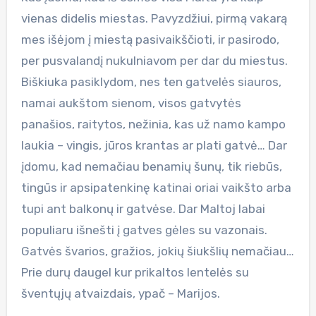
vienas didelis miestas. Pavyzdžiui, pirmą vakarą
mes išėjom į miestą pasivaikščioti, ir pasirodo,
per pusvalandį nukulniavom per dar du miestus.
Biškiuka pasiklydom, nes ten gatvelės siauros,
namai aukštom sienom, visos gatvytės
panašios, raitytos, nežinia, kas už namo kampo
laukia – vingis, jūros krantas ar plati gatvė… Dar
įdomu, kad nemačiau benamių šunų, tik riebūs,
tingūs ir apsipatenkinę katinai oriai vaikšto arba
tupi ant balkonų ir gatvėse. Dar Maltoj labai
populiaru išnešti į gatves gėles su vazonais.
Gatvės švarios, gražios, jokių šiukšlių nemačiau…
Prie durų daugel kur prikaltos lentelės su
šventųjų atvaizdais, ypač – Marijos.