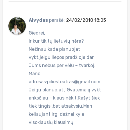
Alvydas
parašė:
24/02/2010 18:05
Giedrei,
Ir kur tik tų lietuvių nėra?
Nežinau,kada planuojat
vykt,jeigu liepos pradžioje dar
Jums nebus per vėlu – tvarkoj.
Mano
adresas:
piliesteatras@gmail.com
Jeigu planuojat į Gvatemalą vykt
anksčiau – klausinėkit.Rašyt šiek
tiek tingisi,bet atsakysiu.Man
keliaujant irgi dažnai kyla
visokiausių klausimų.