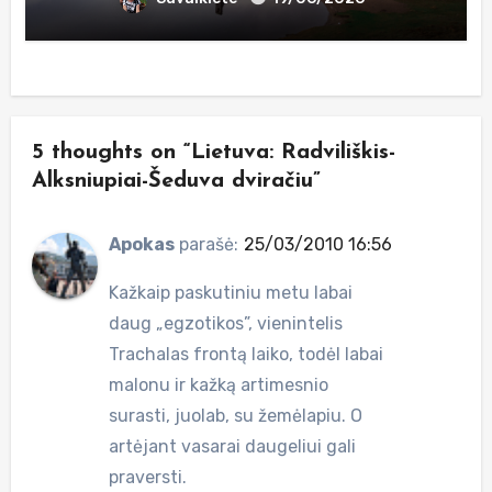
5 thoughts on “Lietuva: Radviliškis-
Alksniupiai-Šeduva dviračiu”
Apokas
parašė:
25/03/2010 16:56
Kažkaip paskutiniu metu labai
daug „egzotikos”, vienintelis
Trachalas frontą laiko, todėl labai
malonu ir kažką artimesnio
surasti, juolab, su žemėlapiu. O
artėjant vasarai daugeliui gali
praversti.