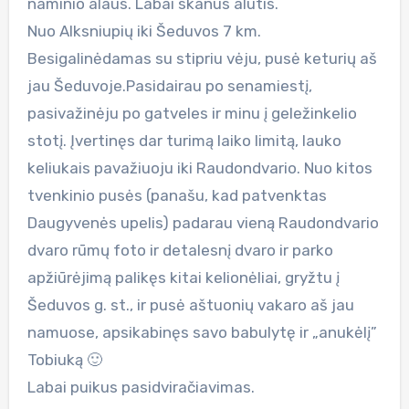
naminio alaus. Labai skanus alutis.
Nuo Alksniupių iki Šeduvos 7 km.
Besigalinėdamas su stipriu vėju, pusė keturių aš
jau Šeduvoje.Pasidairau po senamiestį,
pasivažinėju po gatveles ir minu į geležinkelio
stotį. Įvertinęs dar turimą laiko limitą, lauko
keliukais pavažiuoju iki Raudondvario. Nuo kitos
tvenkinio pusės (panašu, kad patvenktas
Daugyvenės upelis) padarau vieną Raudondvario
dvaro rūmų foto ir detalesnį dvaro ir parko
apžiūrėjimą palikęs kitai kelionėliai, gryžtu į
Šeduvos g. st., ir pusė aštuonių vakaro aš jau
namuose, apsikabinęs savo babulytę ir „anukėlį”
Tobiuką 🙂
Labai puikus pasidviračiavimas.