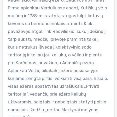
Pirma aplankau Verduliuose esantį Kutiškių vėjo
malūną ir 1989 m. statytą stogastulpį, lietuvių
kovoms su bermondininkais atminti. Kiek
pavaževęs atgal, link Radviliškio, suku į dešinę į
tarp aukštų medžių, pievoje pramintą takelį,
kuris netrukus išveda į kolektyvinio sodo
teritoriją ir toliau jau keliuku, o vėliau ir plentu
pro Karčemas, privažiuoju Arimaičių ežerą.
Aplankau Velžių piliakalnį ežero pusiasalyje,
kuriame įrengta pirtis, veikianti visą parą. Ir šiaip,
visas ežeras apstatytas užrašiukais „Privati
teritorija”, vedančių prie ežero keliukų
užtvaromis, baigtais ir nebaigtais statyti polsio
nameliais…žodžiu „ne tau Martynai mėlynas