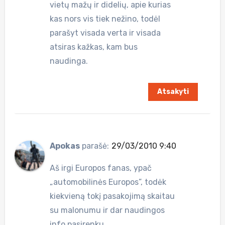
vietų mažų ir didelių, apie kurias
kas nors vis tiek nežino, todėl
parašyt visada verta ir visada
atsiras kažkas, kam bus
naudinga.
Atsakyti
Apokas
parašė:
29/03/2010 9:40
Aš irgi Europos fanas, ypač
„automobilinės Europos”, todėk
kiekvieną tokį pasakojimą skaitau
su malonumu ir dar naudingos
info pasirenku.