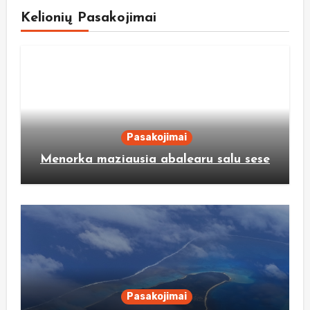
Kelionių Pasakojimai
Pasakojimai
Menorka maziausia abalearu salu sese
Pasakojimai