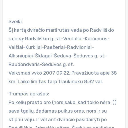
Sveiki.
Šį kartą dviračio maršrutas veda po Radviliškio
rajoną: Radviliškio g. st.-Verduliai-Karčemos-
Velžiai-Kurkliai-Paežeriai-Radviloniai-
Alksniupiai-Šklagai-Šeduva-Šeduvos g. st.-
Raudondvaris-Šeduvos g. st.
Veiksmas vyko 2007 09 22. Pravažiuota apie 38
km. Laiko limitas tarp traukinukų 8:32 val.
Trumpas aprašas:
Po kelių prasto oro (nors sako, kad tokio nėra :))
savaitgalių, žadamas puikus oras, nors ir su
stipriu vėju. Ir vėl ant dviračio pasidairyti po
Radviliškio, Arimaičių ežero, Šeduvos apylinkes.