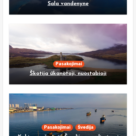
Sala vandenyne
Pasakojimai
Škotija ūkanotoji, nuostabioji
Pasakojimai
Švedija