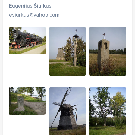
Eugenijus Šiurkus
esiurkus@yahoo.com