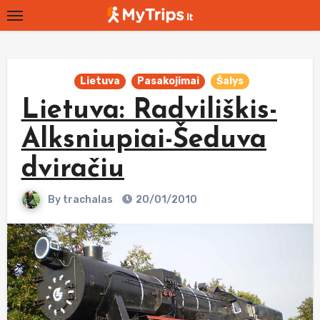
Skip
to
content
Lietuva
Pasakojimai
Šalys
Lietuva: Radviliškis-
Alksniupiai-Šeduva
dviračiu
By
trachalas
20/01/2010