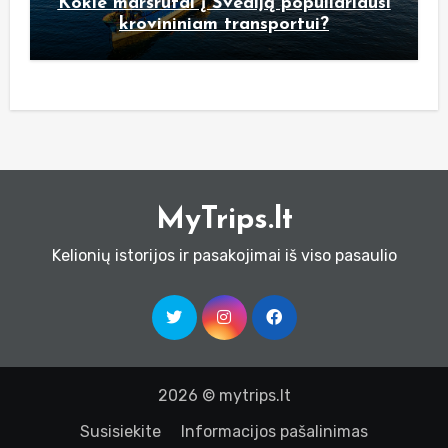
Kokie maršrutai į Švediją populiariausi
krovininiam transportui?
MyTrips.lt
Kelionių istorijos ir pasakojimai iš viso pasaulio
2026 © mytrips.lt
Susisiekite
Informacijos pašalinimas