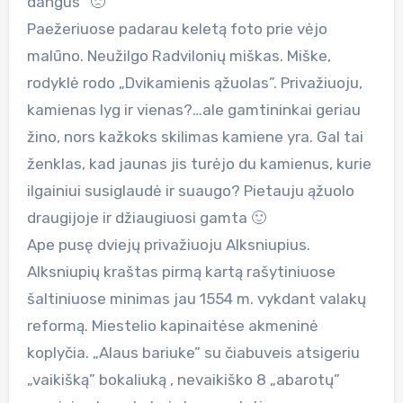
dangus” 🙁
Paežeriuose padarau keletą foto prie vėjo
malūno. Neužilgo Radvilonių miškas. Miške,
rodyklė rodo „Dvikamienis ąžuolas”. Privažiuoju,
kamienas lyg ir vienas?…ale gamtininkai geriau
žino, nors kažkoks skilimas kamiene yra. Gal tai
ženklas, kad jaunas jis turėjo du kamienus, kurie
ilgainiui susiglaudė ir suaugo? Pietauju ąžuolo
draugijoje ir džiaugiuosi gamta 🙂
Ape pusę dviejų privažiuoju Alksniupius.
Alksniupių kraštas pirmą kartą rašytiniuose
šaltiniuose minimas jau 1554 m. vykdant valakų
reformą. Miestelio kapinaitėse akmeninė
koplyčia. „Alaus bariuke” su čiabuveis atsigeriu
„vaikišką” bokaliuką , nevaikiško 8 „abarotų”