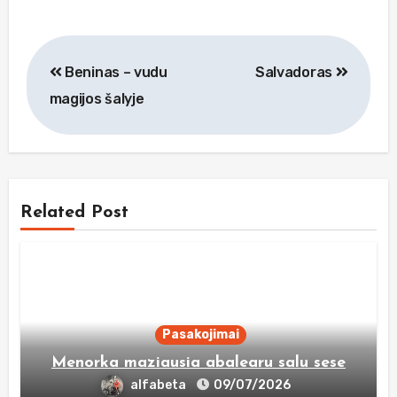
Navigacija
Beninas – vudu
Salvadoras
tarp
magijos šalyje
įrašų
Related Post
Pasakojimai
Menorka maziausia abalearu salu sese
alfabeta
09/07/2026