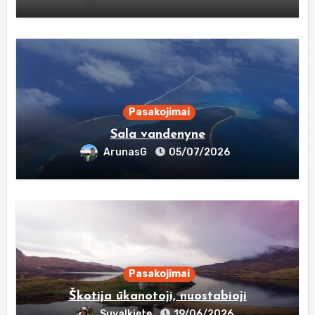
Pasakojimai
Sala vandenyne
ArunasG
05/07/2026
Pasakojimai
Škotija ūkanotoji, nuostabioji
Suvalkiete
19/06/2026