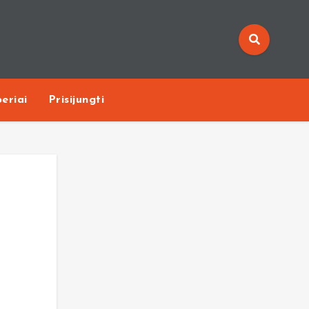
eriai
Prisijungti