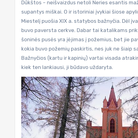
Dūkštos – neišvaizdus netoli Neries esantis maža
supantys miškai. O ir istoriniai įvykiai šiose apy
Miestelį puošia XIX a. statybos bažnyčia. Dėl įv
buvo paversta cerkve. Dabar tai katalikams prikl
šoninės pusės yra įėjimas į požemius, bet jie pav
kokia buvo požemių paskirtis, nes juk ne šiaip 
Bažnyčios (kartu ir kapinių) vartai visada atraki
kiek ten lankiausi, ji būdavo uždaryta.