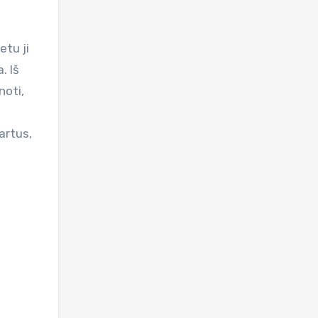
etu ji
. Iš
noti,
artus,