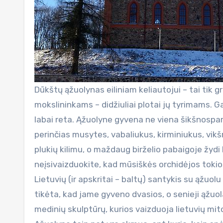
Dūkštų ąžuolynas eiliniam keliautojui – tai tik g
mokslininkams – didžiuliai plotai jų tyrimams. Ga
labai reta. Ąžuolyne gyvena ne viena šikšnosparni
perinčias musytes, vabaliukus, kirminiukus, vik
plukių kilimu, o maždaug birželio pabaigoje žydi
neįsivaizduokite, kad mūsiškės orchidėjos tok
Lietuvių (ir apskritai – baltų) santykis su ąžuol
tikėta, kad jame gyveno dvasios, o senieji ąžuo
medinių skulptūrų, kurios vaizduoja lietuvių mi