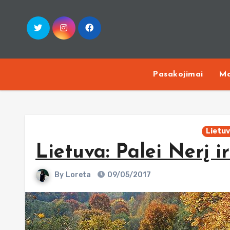
Skip
to
content
Pasakojimai
Ma
Lietu
Lietuva: Palei Nerį i
By
Loreta
09/05/2017