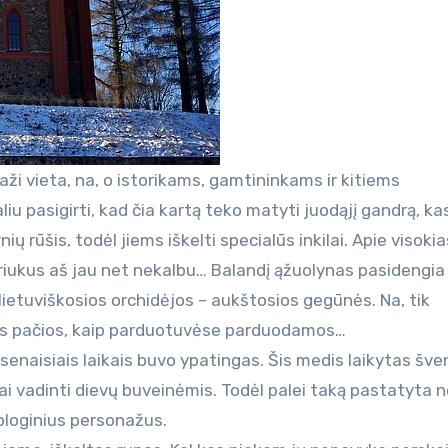
raži vieta, na, o istorikams, gamtininkams ir kitiems
liu pasigirti, kad čia kartą teko matyti juodąjį gandrą, ka
ų rūšis, todėl jiems iškelti specialūs inkilai. Apie visoki
šriukus aš jau net nekalbu… Balandį ąžuolynas pasidengia
 lietuviškosios orchidėjos – aukštosios gegūnės. Na, tik
ios pačios, kaip parduotuvėse parduodamos…
u senaisiais laikais buvo ypatingas. Šis medis laikytas šve
lai vadinti dievų buveinėmis. Todėl palei taką pastatyta
tologinius personažus.