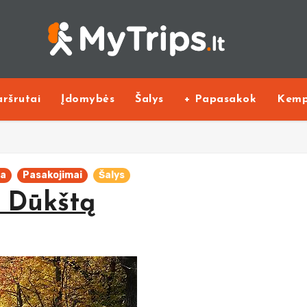
ršrutai
Įdomybės
Šalys
+ Papasakok
Kemp
va
Pasakojimai
Šalys
r Dūkštą