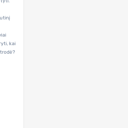
tyti.
utinį
iai
yti, kai
atrodė?