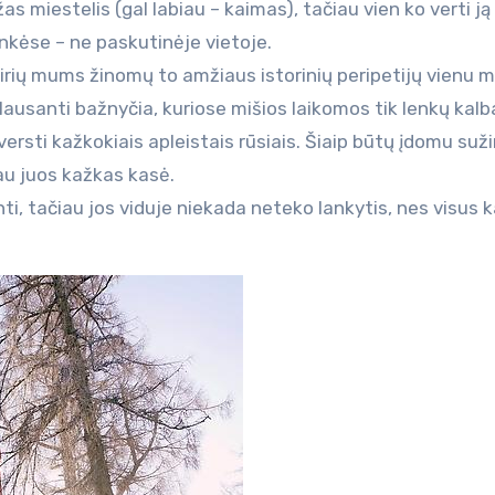
s miestelis (gal labiau – kaimas), tačiau vien ko verti ją
linkėse – ne paskutinėje vietoje.
airių mums žinomų to amžiaus istorinių peripetijų vienu m
ausanti bažnyčia, kuriose mišios laikomos tik lenkų kalba
ersti kažkokiais apleistais rūsiais. Šiaip būtų įdomu suži
sau juos kažkas kasė.
nti, tačiau jos viduje niekada neteko lankytis, nes visus k