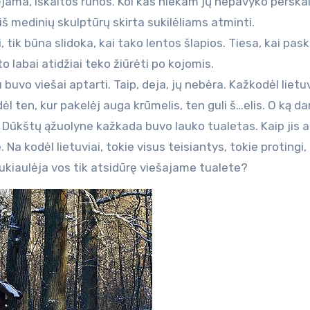
ėjama, iškaltos runos. Kol kas niekam jų nepavyko perskai
 iš medinių skulptūrų skirta sukilėliams atminti.
 tik būna slidoka, kai tako lentos šlapios. Tiesa, kai pask
 to labai atidžiai teko žiūrėti po kojomis.
uvo viešai aptarti. Taip, deja, jų nebėra. Kažkodėl lietuv
ėl ten, kur pakelėj auga krūmelis, ten guli š…elis. O ką dar
Dūkštų ąžuolyne kažkada buvo lauko tualetas. Kaip jis 
Na kodėl lietuviai, tokie visus teisiantys, tokie protingi,
ukiaulėja vos tik atsidūrę viešajame tualete?