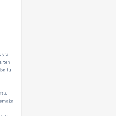
s yra
as ten
 baltu
ntu,
 nemažai