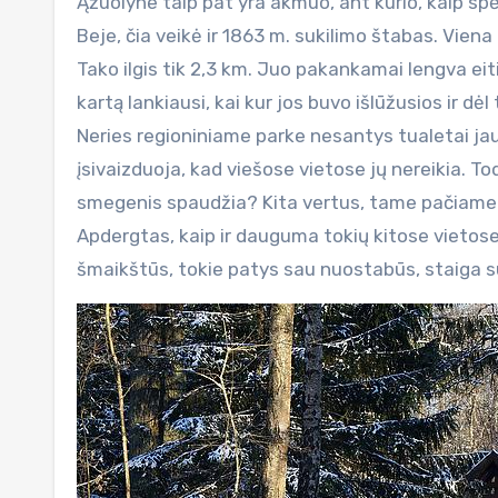
Ąžuolyne taip pat yra akmuo, ant kurio, kaip sp
Beje, čia veikė ir 1863 m. sukilimo štabas. Viena
Tako ilgis tik 2,3 km. Juo pakankamai lengva eiti,
kartą lankiausi, kai kur jos buvo išlūžusios ir dėl
Neries regioniniame parke nesantys tualetai jau b
įsivaizduoja, kad viešose vietose jų nereikia. Tod
smegenis spaudžia? Kita vertus, tame pačiame 
Apdergtas, kaip ir dauguma tokių kitose vietose. 
šmaikštūs, tokie patys sau nuostabūs, staiga s