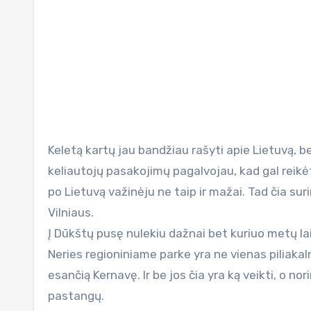
Keletą kartų jau bandžiau rašyti apie Lietuvą, bet kažkaip neužsikabinau ir tą reikalą užmečiau. Bet po kolegų
keliautojų pasakojimų pagalvojau, kad gal reikėt
po Lietuvą važinėju ne taip ir mažai. Tad čia s
Vilniaus.
Į Dūkštų pusę nulekiu dažnai bet kuriuo metų lai
Neries regioniniame parke yra ne vienas piliakaln
esančią Kernavę. Ir be jos čia yra ką veikti, o nori
pastangų.