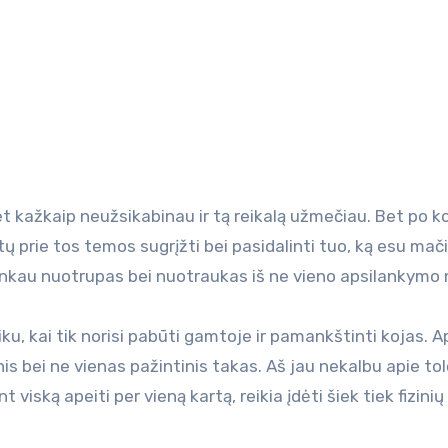
ų prie tos temos sugrįžti bei pasidalinti tuo, ką esu mači
urinkau nuotrupas bei nuotraukas iš ne vieno apsilankymo 
ku, kai tik norisi pabūti gamtoje ir pamankštinti kojas. A
is bei ne vienas pažintinis takas. Aš jau nekalbu apie tol
nt viską apeiti per vieną kartą, reikia įdėti šiek tiek fizinių