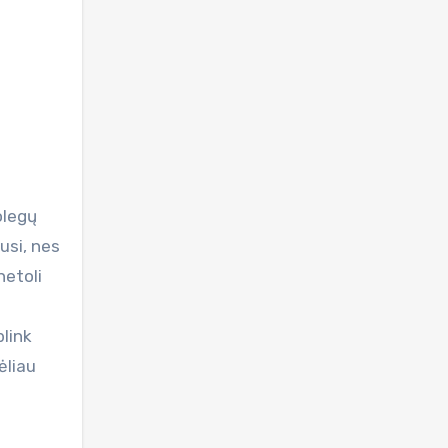
usi, nes
netoli
plink
ėliau