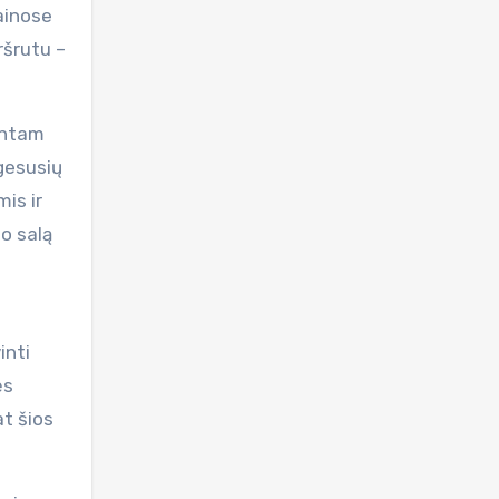
kainose
ršrutu –
pintam
žgesusių
is ir
šo salą
inti
ės
at šios