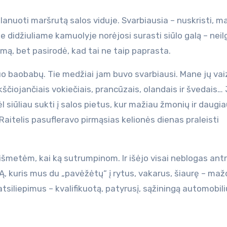
anuoti maršrutą salos viduje. Svarbiausia – nuskristi, ma
e didžiuliame kamuolyje norėjosi surasti siūlo galą – neil
imą, bet pasirodė, kad tai ne taip paprasta.
o baobabų. Tie medžiai jam buvo svarbiausi. Mane jų vai
kščiojančiais vokiečiais, prancūzais, olandais ir švedais…
 siūliau sukti į salos pietus, kur mažiau žmonių ir daugi
Raitelis pasufleravo pirmąsias kelionės dienas praleisti
išmetėm, kai ką sutrumpinom. Ir išėjo visai neblogas antr
TĄ, kuris mus du „pavėžėtų“ į rytus, vakarus, šiaurę – ma
tsiliepimus – kvalifikuotą, patyrusį, sąžiningą automobili