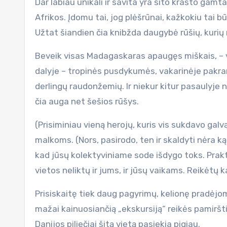
Dar labiau unikali ir savita yra šito krašto gamta
Afrikos. Įdomu tai, jog plėšrūnai, kažkokiu tai b
Užtat šiandien čia knibžda daugybė rūšių, kurių 
Beveik visas Madagaskaras apaugęs miškais, – vie
dalyje – tropinės pusdykumės, vakarinėje pakran
derlingų raudonžemių. Ir niekur kitur pasaulyje 
čia auga net šešios rūšys.
(Prisiminiau vieną herojų, kuris vis sukdavo galvą,
malkoms. (Nors, pasirodo, ten ir skaldyti nėra k
kad jūsų kolektyviniame sode išdygo toks. Praktiš
vietos neliktų ir jums, ir jūsų vaikams. Reikėtų 
Prisiskaitę tiek daug pagyrimų, kelionę pradėjo
mažai kainuosiančią „ekskursiją“ reikės pamiršt
Danijos piliečiai šitą vietą pasiekia pigiau.