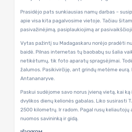
Prasidėjo pats sunkiausias namų darbas – susipl
apie visa kita pagalvosime vietoje. Tačiau šitam
pasivažinėjimą, pasiplaukiojimą ar pasivaikščioj
Vytas pažintį su Madagaskaru norėjo pradėti nu
baidė. Pilnas internetas tų baobabų su šalia vai
netikėtumų, tik foto aparatų spragsėjimai. Todėl
žalumos. Pasikivirčiję, ant grindų metėme eurą. 
Antananaryve.
Paskui sudėjome savo norus įvieną vietą, kai ką 
dvylikos dienų kelionės gabalas. Liko susirasti 
2500 kilometrų. Ir radom. Pagal rusų keliautojų a
nuomos savininką ir gidą.