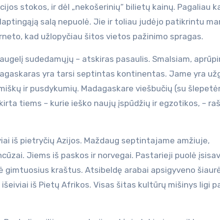
cijos stokos, ir dėl „nekošerinių“ bilietų kainų. Pagaliau 
slaptingąją salą nepuolė. Jie ir toliau judėjo patikrintu ma
terneto, kad užlopyčiau šitos vietos pažinimo spragas.
l daugelį sudedamųjų – atskiras pasaulis. Smalsiam, aprū
Madagaskaras yra tarsi septintas kontinentas. Jame yra u
ų miškų ir pusdykumių. Madagaskare viešbučių (su šlepetėm
kirta tiems – kurie ieško naujų įspūdžių ir egzotikos, – ra
viai iš pietryčių Azijos. Maždaug septintajame amžiuje,
cūzai. Jiems iš paskos ir norvegai. Pastarieji puolė įsisav
inė gimtuosius kraštus. Atsibeldę arabai apsigyveno šiaur
išeiviai iš Pietų Afrikos. Visas šitas kultūrų mišinys ligi p