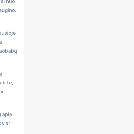
mai nuo
daugino.
ausioje
a
 baobabų
į
okite,
ai
g apie
os ar