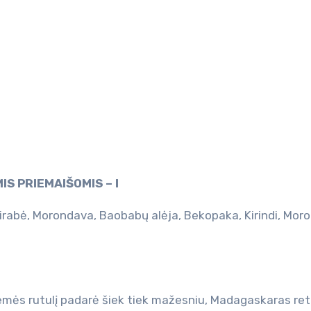
MIS PRIEMAIŠOMIS –
I
rabė, Morondava, Baobabų alėja, Bekopaka, Kirindi, Mor
žemės rutulį padarė šiek tiek mažesniu, Madagaskaras ret