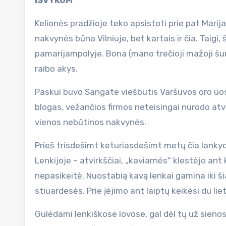
IŠVYKOM
Kelionės pradžioje teko apsistoti prie pat Mar
nakvynės būna Vilniuje, bet kartais ir čia. Taigi,
pamarijampolyje. Bona (mano trečioji mažoji šuny
raibo akys.
Paskui buvo Sangate viešbutis Varšuvos oro uos
blogas, vežančios firmos neteisingai nurodo atvy
vienos nebūtinos nakvynės.
Prieš trisdešimt keturiasdešimt metų čia lankyda
Lenkijoje – atvirkščiai, „kaviarnės“ klestėjo an
nepasikeitė. Nuostabią kavą lenkai gamina iki š
stiuardesės. Prie įėjimo ant laiptų keikėsi du liet
Gulėdami lenkiškose lovose, gal dėl tų už sieno