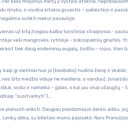
. Per kelis milijonus metų ji vystėsi atskirai, nepriklauso
ūdu išnyko, o visokia kitokia gyvastis – suklestėjo ir pasi
negalima sutikti niekur pasaulyje.
nas už kitą įtaigiau kalba turistiniai straipsniai,- sausi
tėje veši mangrovės, rytinėje – kokospalmių giraitės. Yr
nerasit tiek daug endeminių augalų, žodžiu – rojus. Vien
 kaip gi vietiniai nuo jo (baobabo) nudiria žievę ir skaldo j
ą, nes šito medžio viduje ne mediena, o vanduo). Įsivaizdu
kai, sodui ir nameliui – galas, o kai jau visai užaugtų – t
kažkaip “susitvarkyti”)…
me planuoti anksti. Daugiau pasidomėjus darėsi aišku, jo
i. Lenkų dėka, su bilietais mums pasisekė. Nors Prancūzij