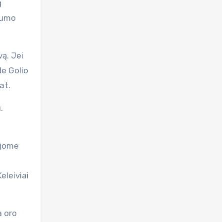
g
lumo
ą. Jei
de Golio
at.
.
ėjome
eleiviai
a oro