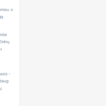
niau, o
gą
zdai
 Jokių
au
asis –
ždaug
ų