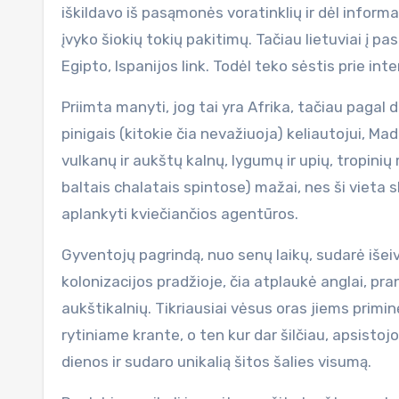
iškildavo iš pasąmonės voratinklių ir dėl informa
įvyko šiokių tokių pakitimų. Tačiau lietuviai į pa
Egipto, Ispanijos link. Todėl teko sėstis prie in
Priimta manyti, jog tai yra Afrika, tačiau paga
pinigais (kitokie čia nevažiuoja) keliautojui, 
vulkanų ir aukštų kalnų, lygumų ir upių, tropini
baltais chalatais spintose) mažai, nes ši vieta s
aplankyti kviečiančios agentūros.
Gyventojų pagrindą, nuo senų laikų, sudarė išei
kolonizacijos pradžioje, čia atplaukė anglai, pran
aukštikalnių. Tikriausiai vėsus oras jiems prim
rytiniame krante, o ten kur dar šilčiau, apsistojo 
dienos ir sudaro unikalią šitos šalies visumą.