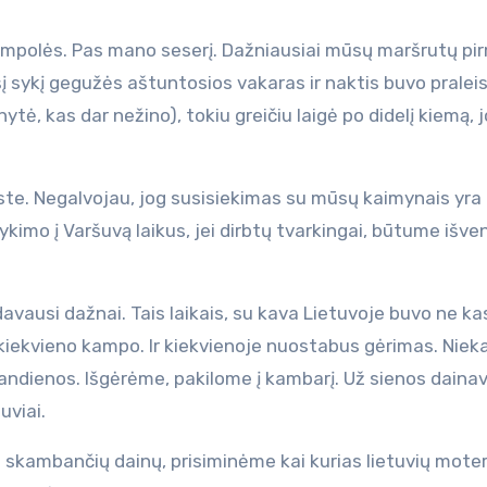
ijampolės. Pas mano seserį. Dažniausiai mūsų maršrutų pi
 šį sykį gegužės aštuntosios vakaras ir naktis buvo praleis
tė, kas dar nežino), tokiu greičiu laigė po didelį kiemą, 
te. Negalvojau, jog susisiekimas su mūsų kaimynais yra
kimo į Varšuvą laikus, jei dirbtų tvarkingai, būtume išve
vausi dažnai. Tais laikais, su kava Lietuvoje buvo ne ka
t kiekvieno kampo. Ir kiekvienoje nuostabus gėrimas. Niek
iandienos. Išgėrėme, pakilome į kambarį. Už sienos daina
uviai.
s skambančių dainų, prisiminėme kai kurias lietuvių moter