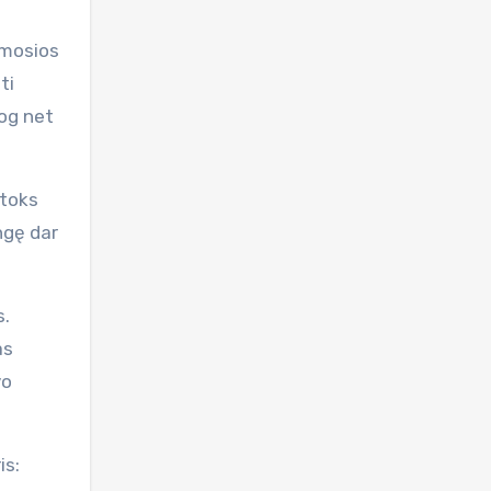
rmosios
ti
jog net
 toks
ngę dar
s.
as
vo
is: