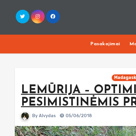
Skip
to
content
Pasakojimai
Ma
Madagask
LEMŪRIJA – OPTIMI
PESIMISTINĖMIS P
By
Alvydas
05/06/2018