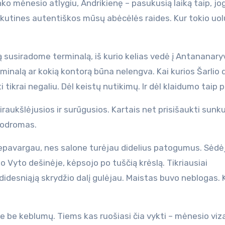
nko mėnesio atlygiu, Andrikienę – pasukusią laiką taip, jo
skutines autentiškos mūsų abėcėlės raides. Kur tokio uo
 susiradome terminalą, iš kurio kelias vedė į Antananaryv
terminalą ar kokią kontorą būna nelengva. Kai kurios Šarlio 
 tikrai negaliu. Dėl keistų nutikimų. Ir dėl klaidumo taip p
raukšlėjusios ir surūgusios. Kartais net prisišaukti sunku
erodromas.
nepavargau, nes salone turėjau didelius patogumus. Sėd
 o Vyto dešinėje, kėpsojo po tuščią krėslą. Tikriausiai
 didesniąją skrydžio dalį gulėjau. Maistas buvo neblogas. K
me be keblumų. Tiems kas ruošiasi čia vykti – mėnesio viz