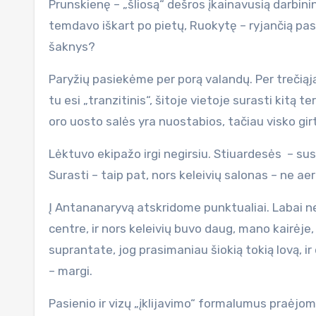
Prunskienę – „šliosą“ dešros įkainavusią darbini
temdavo iškart po pietų, Ruokytę – ryjančią pa
šaknys?
Paryžių pasiekėme per porą valandų. Per trečiąją
tu esi „tranzitinis“, šitoje vietoje surasti kitą 
oro uosto salės yra nuostabios, tačiau visko girti
Lėktuvo ekipažo irgi negirsiu. Stiuardesės – susi
Surasti – taip pat, nors keleivių salonas – ne a
Į Antananaryvą atskridome punktualiai. Labai 
centre, ir nors keleivių buvo daug, mano kairėje,
suprantate, jog prasimaniau šiokią tokią lovą, ir
– margi.
Pasienio ir vizų „įklijavimo“ formalumus praėjo