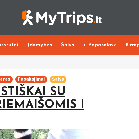
ršrutai
Įdomybės
Šalys
+ Papasakok
Kemp
aras
Pasakojimai
Šalys
STIŠKAI SU
RIEMAIŠOMIS I