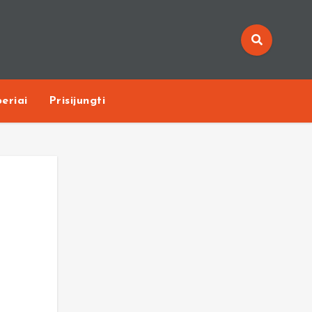
eriai
Prisijungti