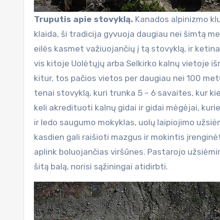
Truputis apie stovyklą.
Kanados alpinizmo klu
klaida, ši tradicija gyvuoja daugiau nei šimtą me
eilės kasmet važiuojančių į tą stovyklą, ir keti
vis kitoje Uolėtųjų arba Selkirko kalnų vietoje 
kitur, tos pačios vietos per daugiau nei 100 metų
tenai stovyklą, kuri trunka 5 – 6 savaites, kur ki
keli akredituoti kalnų gidai ir gidai mėgėjai, kur
ir ledo saugumo mokyklas, uolų laipiojimo užsiėmim
kasdien gali raišioti mazgus ir mokintis įrenginėt
aplink boluojančias viršūnes. Pastarojo užsiėm
šitą balą, norisi sąžiningai atidirbti.