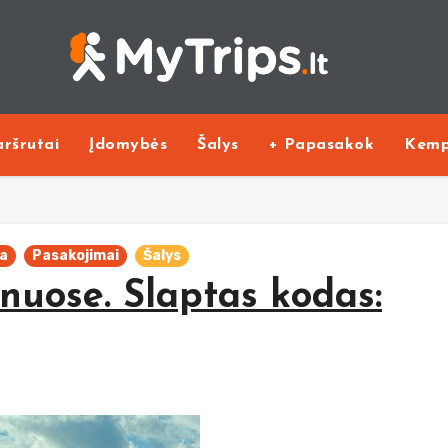
ršrutai
Įdomybės
Šalys
+ Papasakok
Kemp
a
Pasakojimai
Šalys
lnuose. Slaptas kodas: