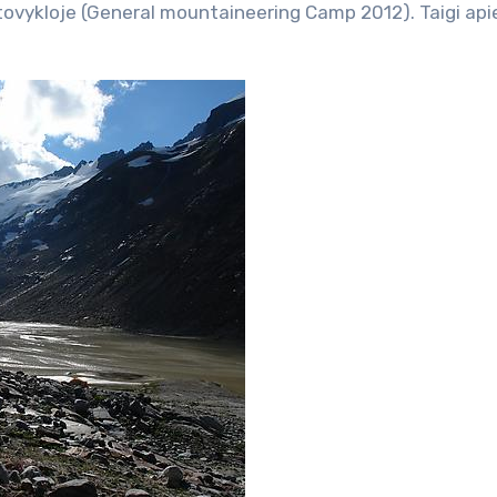
tovykloje (General mountaineering Camp 2012). Taigi api