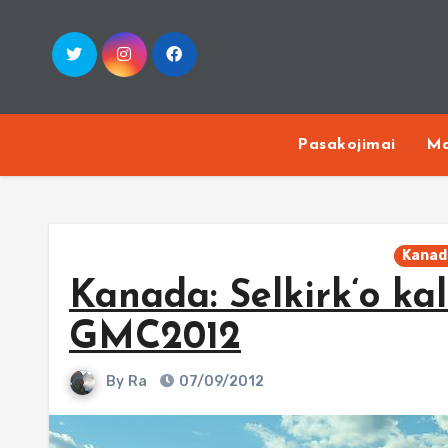
Skip
to
content
Pasakojimai
Ma
Kanad
Kanada: Selkirk‘o ka
GMC2012
By
Ra
07/09/2012