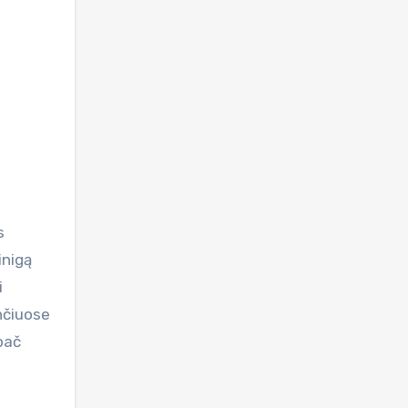
s
inigą
i
nčiuose
pač