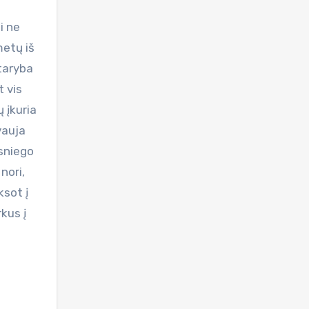
i ne
metų iš
 taryba
t vis
 įkuria
vauja
 sniego
nori,
ksot į
kus į