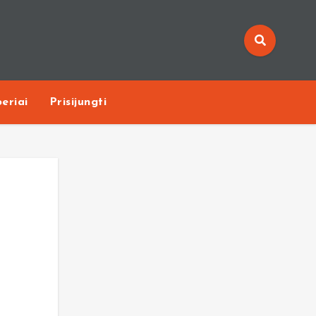
eriai
Prisijungti