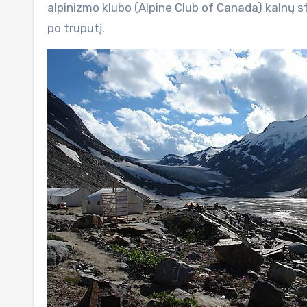
alpinizmo klubo (Alpine Club of Canada) kalnų s
po truputį.