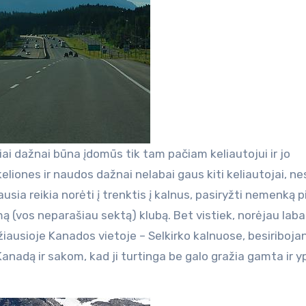
žiai dažnai būna įdomūs tik tam pačiam keliautojui ir jo
liones ir naudos dažnai nelabai gaus kiti keliautojai, ne
iausia reikia norėti į trenktis į kalnus, pasiryžti nemenką p
mą (vos neparašiau sektą) klubą. Bet vistiek, norėjau laba
iausioje Kanados vietoje – Selkirko kalnuose, besiriboja
Kanadą ir sakom, kad ji turtinga be galo gražia gamta ir y