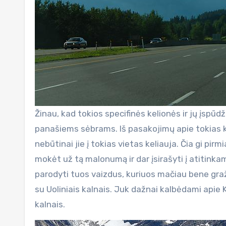
Žinau, kad tokios specifinės kelionės ir jų įspūd
panašiems sėbrams. Iš pasakojimų apie tokias ke
nebūtinai jie į tokias vietas keliauja. Čia gi pirm
mokėt už tą malonumą ir dar įsirašyti į atitinka
parodyti tuos vaizdus, kuriuos mačiau bene graž
su Uoliniais kalnais. Juk dažnai kalbėdami apie 
kalnais.