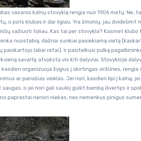
bas vasaros kalnų stovyklą rengia nuo 1906 metų. Ne, ta
tų, o pats klubas ir dar ilgiau. Yra žmonių, jau dvidešimt 
nančių važiuoti toliau. Kas tai per stovykla? Kasmet klubo
išrenka nuostabią, dažnai sunkiai pasiekiamą vietą (kaskar
 pasikartojo labai retai), ir pasitelkusi pulką pagalbininkų
ekvieną savaitę atvyksta vis kiti dalyviai. Stovykloje daly
ie kasdien organizuoja žygius į skirtingas viršūnes, rengia
us ar panašias veiklas. Jei nori, kasdien lipi į kalną, jei 
 saugas, o jei nori gali saulėj gulėt bambą išvertęs ir spo
imo paprastai nenori niekas, nes nemenkus pinigus sumer