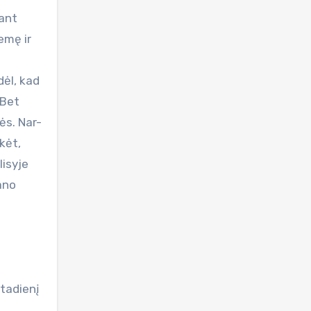
 ant
emę ir
dėl, kad
 Bet
ės. Nar-
kėt,
lisyje
pano
štadienį