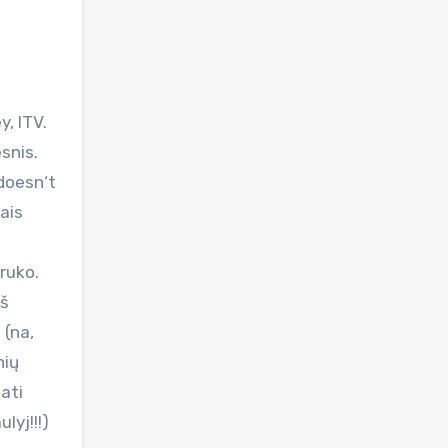
y, ITV.
snis.
 doesn‘t
ais
iruko.
iš
 (na,
nių
ati
lyj!!!)