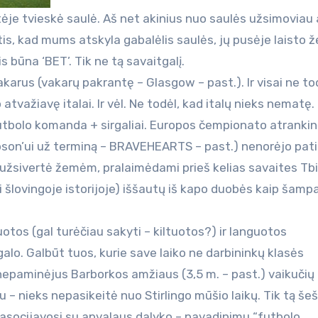
tėje tvieskė saulė. Aš net akinius nuo saulės užsimoviau
is, kad mums atskyla gabalėlis saulės, jų pusėje laisto ž
is būna ‘BET’. Tik ne tą savaitgalį.
 vakarus (vakarų pakrantę – Glasgow – past.). Ir visai ne to
tvažiavę italai. Ir vėl. Ne todėl, kad italų nieks nematę.
futbolo komanda + sirgaliai. Europos čempionato atrankin
 Gibson’ui už terminą – BRAVEHEARTS – past.) nenorėjo pati
ir užsivertė žemėm, pralaimėdami prieš kelias savaites Tbi
oji šlovingoje istorijoje) iššautų iš kapo duobės kaip šam
uotos (gal turėčiau sakyti – kiltuotos?) ir languotos
galo. Galbūt tuos, kurie save laiko ne darbininkų klasės
ia nepaminėjus Barborkos amžiaus (3,5 m. – past.) vaikučių
u – nieks nepasikeitė nuo Stirlingo mūšio laikų. Tik tą še
as asocijavosi su apvalaus dalyko – pavadinimu “futbolo