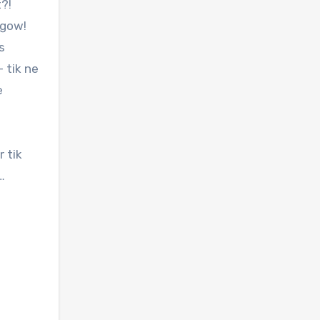
t?!
sgow!
s
 tik ne
e
 tik
…