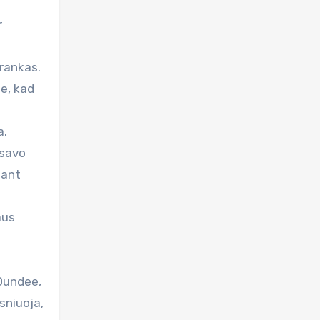
r
 rankas.
te, kad
a.
 savo
 ant
aus
 Dundee,
sniuoja,