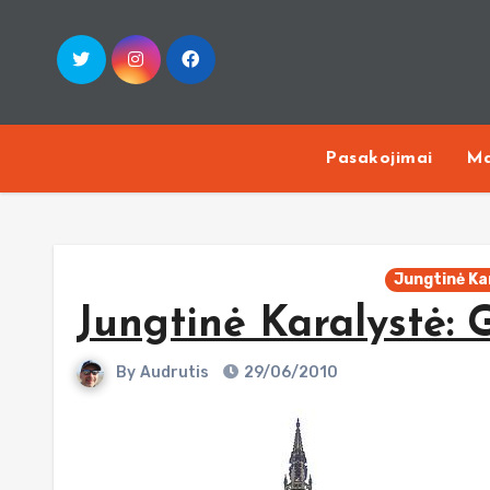
Skip
to
content
Pasakojimai
Ma
Jungtinė Ka
Jungtinė Karalystė: 
By
Audrutis
29/06/2010