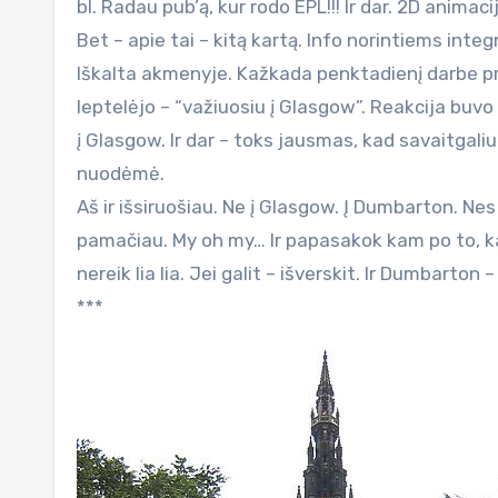
bl. Radau pub’ą, kur rodo EPL!!! Ir dar. 2D animac
Bet – apie tai – kitą kartą. Info norintiems integ
Iškalta akmenyje. Kažkada penktadienį darbe pri
leptelėjo – “važiuosiu į Glasgow”. Reakcija buvo
į Glasgow. Ir dar – toks jausmas, kad savaitgali
nuodėmė.
Aš ir išsiruošiau. Ne į Glasgow. Į Dumbarton. Nes 
pamačiau. My oh my… Ir papasakok kam po to, kad
nereik lia lia. Jei galit – išverskit. Ir Dumbarto
***