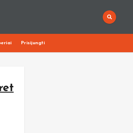
eriai
Prisijungti
ret