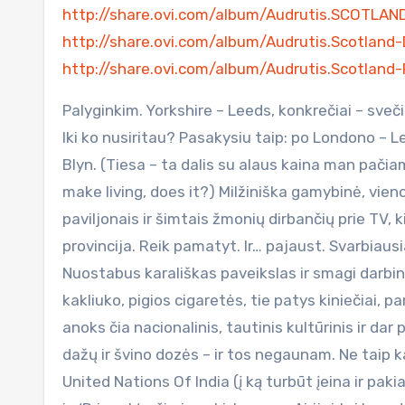
http://share.ovi.com/album/Audrutis.SCOTLAN
http://share.ovi.com/album/Audrutis.Scotlan
http://share.ovi.com/album/Audrutis.Scotland-
Palyginkim. Yorkshire – Leeds, konkrečiai – sveči
Iki ko nusiritau? Pasakysiu taip: po Londono – Le
Blyn. (Tiesa – ta dalis su alaus kaina man pačiam
make living, does it?) Milžiniška gamybinė, vien
paviljonais ir šimtais žmonių dirbančių prie TV, 
provincija. Reik pamatyt. Ir… pajaust. Svarbiausia
Nuostabus karališkas paveikslas ir smagi darbini
kakliuko, pigios cigaretės, tie patys kiniečiai, p
anoks čia nacionalinis, tautinis kultūrinis ir dar
dažų ir švino dozės – ir tos negaunam. Ne taip k
United Nations Of India (į ką turbūt įeina ir paki