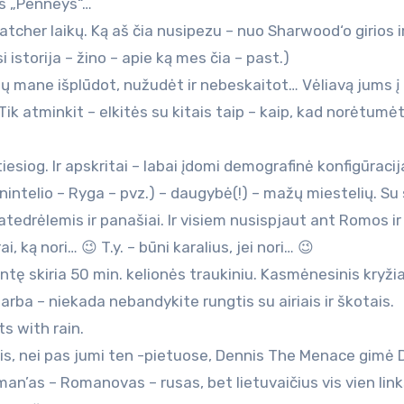
ods „Penneys“…
tcher laikų. Ką aš čia nusipezu – nuo Sharwood‘o girios i
i istorija – žino – apie ką mes čia – past.)
rtų mane išplūdot, nužudėt ir nebeskaitot… Vėliavą jums į
 Tik atminkit – elkitės su kitais taip – kaip, kad norėtumė
iesiog. Ir apskritai – labai įdomi demografinė konfigūracij
enintelio – Ryga – pvz.) – daugybė(!) – mažų miestelių. Su
atedrėlemis ir panašiai. Ir visiem nusispjaut ant Romos ir
 ką nori… 😉 T.y. – būni karalius, jei nori… 😉
ntę skiria 50 min. kelionės traukiniu. Kasmėnesinis kryži
arba – niekada nebandykite rungtis su airiais ir škotais.
s with rain.
esnis, nei pas jumi ten -pietuose, Dennis The Menace gimė
man’as – Romanovas – rusas, bet lietuvaičius vis vien link