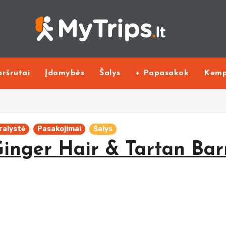
ršrutai
Įdomybės
Šalys
+ Papasakok
Kemp
ralystė
Pasakojimai
Šalys
Ginger Hair & Tartan Bar