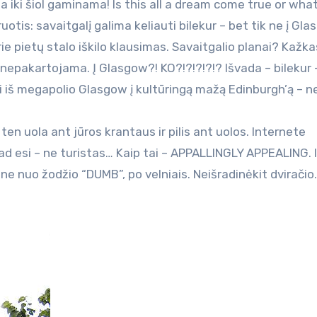
ija iki šiol gaminama! Is this all a dream come true or wha
ruotis: savaitgalį galima keliauti bilekur – bet tik ne į Gla
e pietų stalo iškilo klausimas. Savaitgalio planai? Kažka
 nepakartojama. Į Glasgow?! KO?!?!?!?!? Išvada – bilekur –
ui iš megapolio Glasgow į kultūringą mažą Edinburgh’ą – n
ten uola ant jūros krantaus ir pilis ant uolos. Internete
 esi – ne turistas… Kaip tai – APPALLINGLY APPEALING. Ir
n – ne nuo žodžio “DUMB”, po velniais. Neišradinėkit dviračio