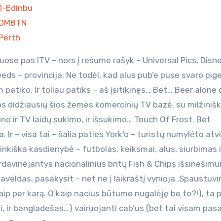
D-Edinbu
d-DMBTN
Perth
uose pas ITV – nors į resume rašyk – Universal Pics, Disne
eds – provincija. Ne todėl, kad alus pub’e puse svaro pige
 patiko. Ir toliau patiks – aš įsitikinęs… Bet… Beer alone
os didžiausių šios žemės komercinių TV bazė, su milžinišk
kino ir TV laidų sukimo, ir išsukimo… Touch Of Frost. Bet
. Ir – visa tai – šalia paties York‘o – turistų numylėto atv
nkiška kasdienybė – futbolas, keiksmai, alus, siurbimas 
ardavinėjantys nacionalinius britų Fish & Chips išsinešimui
 paveldas, pasakysit – net ne į laikraštį vynioja. Spaustuvi
aip per karą. O kaip nacius būtume nugalėję be to?!), ta p
ai, ir bangladešas…) vairuojanti cab‘us (bet tai visam pasau