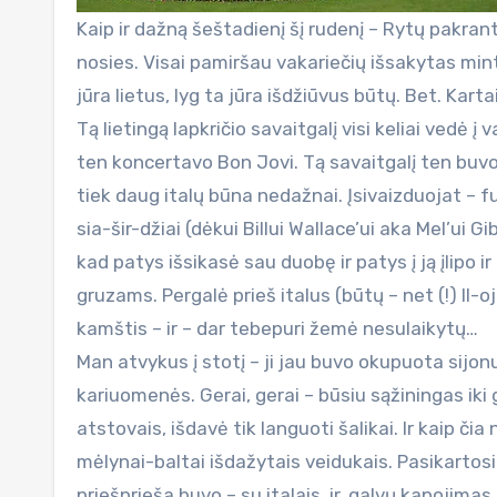
Kaip ir dažną šeštadienį šį rudenį – Rytų pakran
nosies. Visai pamiršau vakariečių išsakytas mint
jūra lietus, lyg ta jūra išdžiūvus būtų. Bet. Karta
Tą lietingą lapkričio savaitgalį visi keliai vedė į
ten koncertavo Bon Jovi. Tą savaitgalį ten buvo a
tiek daug italų būna nedažnai. Įsivaizduojat – 
sia-šir-džiai (dėkui Billui Wallace’ui aka Mel’ui
kad patys išsikasė sau duobę ir patys į ją įlipo 
gruzams. Pergalė prieš italus (būtų – net (!) II-
kamštis – ir – dar tebepuri žemė nesulaikytų…
Man atvykus į stotį – ji jau buvo okupuota sijon
kariuomenės. Gerai, gerai – būsiu sąžiningas iki 
atstovais, išdavė tik languoti šalikai. Ir kaip č
mėlynai-baltai išdažytais veidukais. Pasikartosi
priešprieša buvo – su italais, ir, galvų kapojim