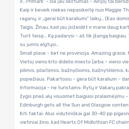
ir…‘Primark‘ – čia jau skirtumas – Airijoj tai ber
Kaip ir beveik niekas nepasikeitę nuo Maggie Tha
raganų, ir „gerai būt karaliumi” laikų… (Kas domis
Taigis. Žinau, kad jau įsižeidėt ir mane daug ka
Turit teisę… Ką padarysi – aš tik įžangą baigiau.
su jumis elgtųsi…
Small place – bet ne provincija. Amazing grace, t
Vietoj vieno kito didelio miesto (arba – vieno vi
pilimis, pilaitėmis, bažnyčiomis, bažnytėlėmis, k
popiežiaus. Pakartosiu – gera būt karalium – darai,
Informacija – ne turistams: Rytų ir Vakarų pakra
žygis prieš alų visuomet baigiasi pralaimėjimu – 
Edinburgh gets all the Sun and Glasgow content
Kiti faktai: Alus vidutiniškai gal 30-40 pp pig
vietiniai žino, kad Hearts Of Midlothian FC chair