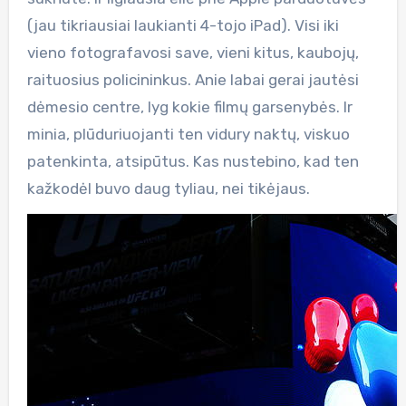
(jau tikriausiai laukianti 4-tojo iPad). Visi iki
vieno fotografavosi save, vieni kitus, kaubojų,
raituosius policininkus. Anie labai gerai jautėsi
dėmesio centre, lyg kokie filmų garsenybės. Ir
minia, plūduriuojanti ten vidury naktų, viskuo
patenkinta, atsipūtus. Kas nustebino, kad ten
kažkodėl buvo daug tyliau, nei tikėjaus.