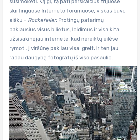
susimokėti. Ką gi, tą patį perskaičius trijuose
skirtinguose Interneto forumuose, viskas buvo
aišku –
Rockefeller
. Protingų patarimų
paklausius visus bilietus, leidimus ir visa kita
užsisakinėjau internete, kad nereiktų eilėse
rymoti. Į viršūnę pakilau visai greit, ir ten jau
radau daugybę fotografų iš viso pasaulio.