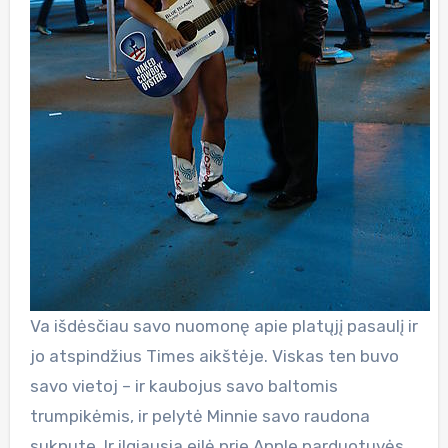
Va išdėsčiau savo nuomonę apie platųjį pasaulį ir
jo atspindžius Times aikštėje. Viskas ten buvo
savo vietoj – ir kaubojus savo baltomis
trumpikėmis, ir pelytė Minnie savo raudona
suknute. Ir ilgiausia eilė prie Apple parduotuvės