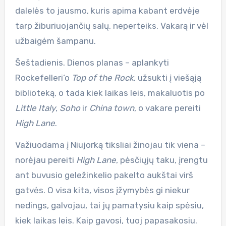
dalelės to jausmo, kuris apima kabant erdvėje
tarp žiburiuojančių salų, neperteiks. Vakarą ir vėl
užbaigėm šampanu.
Šeštadienis. Dienos planas – aplankyti
Rockefelleri‘o
Top of the Rock
, užsukti į viešąją
biblioteką, o tada kiek laikas leis, makaluotis po
Little Italy
,
Soho
ir
China town
, o vakare pereiti
High Lane
.
Važiuodama į Niujorką tiksliai žinojau tik viena –
norėjau pereiti
High Lane
, pėsčiųjų taku, įrengtu
ant buvusio geležinkelio pakelto aukštai virš
gatvės. O visa kita, visos įžymybės gi niekur
nedings, galvojau, tai jų pamatysiu kaip spėsiu,
kiek laikas leis. Kaip gavosi, tuoj papasakosiu.