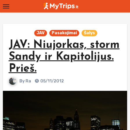
Skip
to
content
JAV
Pasakojimai
Šalys
JAV: Niujorkas, storm
Sandy ir Kapitolijus.
Prieš.
By
Ra
05/11/2012