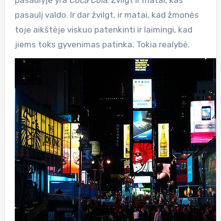
pasaulyje yra
Coca Cola
. Žvilgt ir matai, kas
pasaulį valdo. Ir dar žvilgt, ir matai, kad žmonės
toje aikštėje viskuo patenkinti ir laimingi, kad
jiems toks gyvenimas patinka. Tokia realybė.