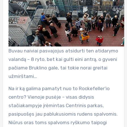
Buvau naiviai pasvajojus atsidurti ten atidarymo
valandą – 8 ryto, bet kai gulti eini antrą, o gyveni
pačiame Bruklino gale, tai tokie norai greitai
užmirštami…
Na ir ką galima pamatyt nuo to Rockefeller‘io
centro? Vienoje pusėje – visas didysis
stačiakampyje įrėmintas Centrinis parkas,
pasipuošęs jau pablukusiomis rudens spalvomis.
Niūrus oras toms spalvoms ryškumo taipogi