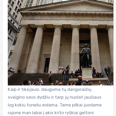
Kaip ir tikėjausi, dauguma tų dangoraižių
svaigino savo dydžiu ir tarp jų nuolat jaučiaus
lyg kokiu tuneliu eidama. Tame pilkai juodame
rajone man labai į akis krito ryškiai geltoni