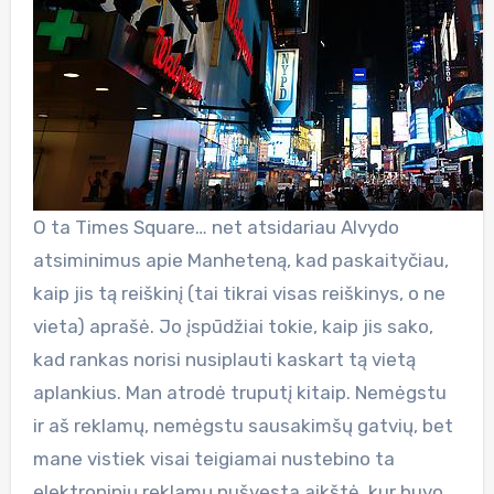
O ta Times Square… net atsidariau Alvydo
atsiminimus apie Manheteną, kad paskaityčiau,
kaip jis tą reiškinį (tai tikrai visas reiškinys, o ne
vieta) aprašė. Jo įspūdžiai tokie, kaip jis sako,
kad rankas norisi nusiplauti kaskart tą vietą
aplankius. Man atrodė truputį kitaip. Nemėgstu
ir aš reklamų, nemėgstu sausakimšų gatvių, bet
mane vistiek visai teigiamai nustebino ta
elektroninių reklamų nušvesta aikštė, kur buvo