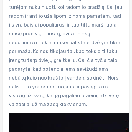
turėjom nukulniuoti, kol radom jo pradžią. Kai jau
radom ir ant jo užsilipom, žinoma pamatėm, kad
jis yra baisiai populiarus, ir tuo tiltu marširuoja
masė praeivių, turistų, dviratininkų ir
riedutininkų. Tokiai masei palikta erdvė yra tikrai
per maža. Ko nesitikėjau tai, kad teks eiti taku
įrengtu tarp dviejų greitkelių. Gal čia tyčia taip
padaryta, kad potencialiems savižudžiams
nebūtų kaip nuo krašto į vandenį šokinėti. Nors
dalis tilto yra remontuojama ir paslėpta už
visokių užtvarų, kai ją pagaliau praeini, atsivėrę
vaizdeliai užima žadą kiekvienam.