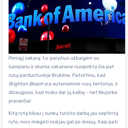
Pirmąjį vakarą, t.y. paryčius užbaigėm su
šampanu ir skania vakariene nusipirkta čia pat
rusų parduotuvėje Brukline. Patvirtinu, kad
Brighton Beach
yra autonominė rusų teritorija, ir
džiaugiuos, kad moku dar jų kalbą – net Niujorke
praverčia!
Kitą rytą kibau į sunkų turisto darbą jau septintą
ryto, nors miegoti nuėjau gal po dviejų. Kaip pati