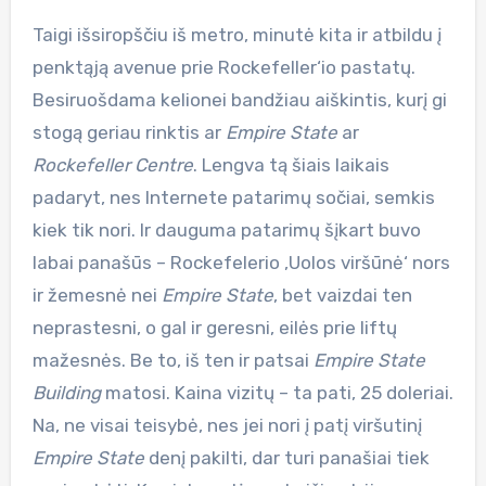
Taigi išsiropščiu iš metro, minutė kita ir atbildu į
penktąją avenue prie Rockefeller‘io pastatų.
Besiruošdama kelionei bandžiau aiškintis, kurį gi
stogą geriau rinktis ar
Empire State
ar
Rockefeller Centre
. Lengva tą šiais laikais
padaryt, nes Internete patarimų sočiai, semkis
kiek tik nori. Ir dauguma patarimų šįkart buvo
labai panašūs – Rockefelerio ‚Uolos viršūnė‘ nors
ir žemesnė nei
Empire State
, bet vaizdai ten
neprastesni, o gal ir geresni, eilės prie liftų
mažesnės. Be to, iš ten ir patsai
Empire State
Building
matosi. Kaina vizitų – ta pati, 25 doleriai.
Na, ne visai teisybė, nes jei nori į patį viršutinį
Empire State
denį pakilti, dar turi panašiai tiek