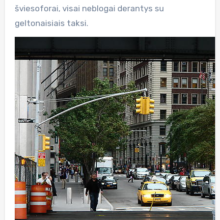
šviesoforai, visai neblogai derantys su
geltonaisiais taksi.