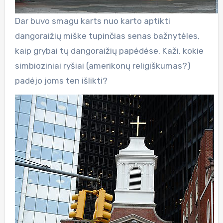
Dar buvo smagu karts nuo karto aptikti
dangoraižių miške tupinčias senas bažnytėles,
kaip grybai tų dangoraižių papėdėse. Kaži, kokie
simbioziniai ryšiai (amerikonų religiškumas?)
padėjo joms ten išlikti?