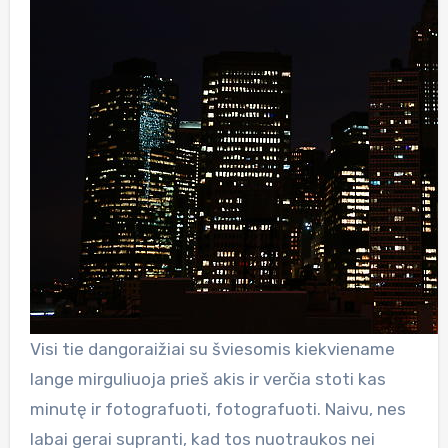
Visi tie dangoraižiai su šviesomis kiekviename
lange mirguliuoja prieš akis ir verčia stoti kas
minutę ir fotografuoti, fotografuoti. Naivu, nes
labai gerai supranti, kad tos nuotraukos nei