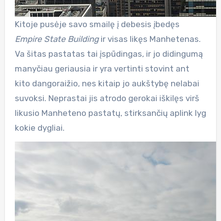
Kitoje pusėje savo smailę į debesis įbedęs
Empire State Building
ir visas likęs Manhetenas.
Va šitas pastatas tai įspūdingas, ir jo didingumą
manyčiau geriausia ir yra vertinti stovint ant
kito dangoraižio, nes kitaip jo aukštybę nelabai
suvoksi. Neprastai jis atrodo gerokai iškilęs virš
likusio Manheteno pastatų, stirksančių aplink lyg
kokie dygliai.