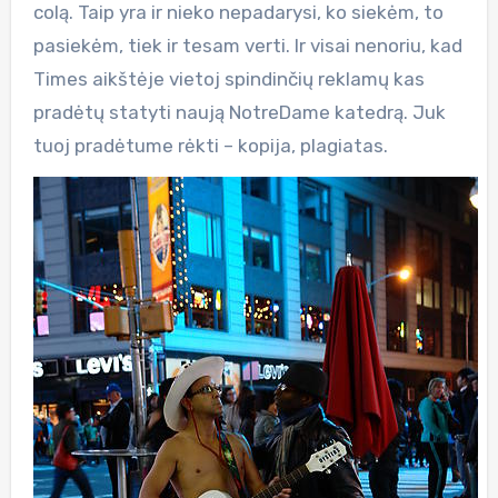
colą. Taip yra ir nieko nepadarysi, ko siekėm, to
pasiekėm, tiek ir tesam verti. Ir visai nenoriu, kad
Times aikštėje vietoj spindinčių reklamų kas
pradėtų statyti naują NotreDame katedrą. Juk
tuoj pradėtume rėkti – kopija, plagiatas.