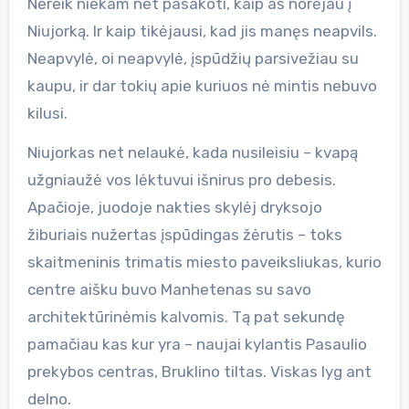
Nereik niekam net pasakoti, kaip aš norėjau į
Niujorką. Ir kaip tikėjausi, kad jis manęs neapvils.
Neapvylė, oi neapvylė, įspūdžių parsivežiau su
kaupu, ir dar tokių apie kuriuos nė mintis nebuvo
kilusi.
Niujorkas net nelaukė, kada nusileisiu – kvapą
užgniaužė vos lėktuvui išnirus pro debesis.
Apačioje, juodoje nakties skylėj dryksojo
žiburiais nužertas įspūdingas žėrutis – toks
skaitmeninis trimatis miesto paveiksliukas, kurio
centre aišku buvo Manhetenas su savo
architektūrinėmis kalvomis. Tą pat sekundę
pamačiau kas kur yra – naujai kylantis Pasaulio
prekybos centras, Bruklino tiltas. Viskas lyg ant
delno.