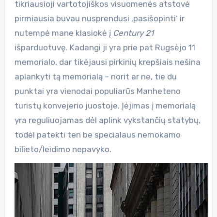
tikriausioji vartotojiškos visuomenės atstovė
pirmiausia buvau nusprendusi ‚pasišopinti‘ ir
nutempė mane klasiokė į
Century 21
išparduotuvę. Kadangi ji yra prie pat Rugsėjo 11
memorialo, dar tikėjausi pirkinių krepšiais nešina
aplankyti tą memorialą – norit ar ne, tie du
punktai yra vienodai populiarūs Manheteno
turistų konvejerio juostoje. Įėjimas į memorialą
yra reguliuojamas dėl aplink vykstančių statybų,
todėl patekti ten be specialaus nemokamo
bilieto/leidimo nepavyko.