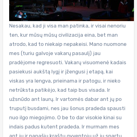
Nesakau, kad ji visa man patinka, ir visai nenoriu
ten, kur mūsų mūsų civilizacija eina, bet man
atrodo, kad to niekaip nepakeisi. Mano nuomone
mes (turiu galvoje vakarų pasaulį) jau
pradėjome regresuoti. Vakarų visuomenė kadais
pasiekusi aukštą lygį ir įžengusi į etapą, kai
viskas yra lengva, prieinama ir patogu, ir nieko
netrūksta patikėjo, kad taip bus visada. Ir
užsnūdo ant laurų. Ir vartomės dabar ant jų po
truputį busdami, nes jau šonus pradeda spausti
nuo ilgo miegojimo. O be to dar visokie kinai su
indais padus kutent pradeda. Ir murmam mes
ant jų ir panašių kraštų gyventojų už jų spartų