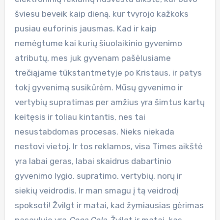
šviesu beveik kaip dieną, kur tvyrojo kažkoks
pusiau euforinis jausmas. Kad ir kaip
nemėgtume kai kurių šiuolaikinio gyvenimo
atributų, mes juk gyvenam pašėlusiame
trečiąjame tūkstantmetyje po Kristaus, ir patys
tokį gyvenimą susikūrėm. Mūsų gyvenimo ir
vertybių supratimas per amžius yra šimtus kartų
keitęsis ir toliau kintantis, nes tai
nesustabdomas procesas. Nieks niekada
nestovi vietoj. Ir tos reklamos, visa Times aikštė
yra labai geras, labai skaidrus dabartinio
gyvenimo lygio, supratimo, vertybių, norų ir
siekių veidrodis. Ir man smagu į tą veidrodį
spoksoti! Žvilgt ir matai, kad žymiausias gėrimas