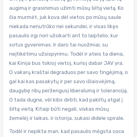
augimą ir grasinimus užimti mūsų šiltą vietą. Ko
čia murmėt, juk kova dėl vietos po mūsų saule
niekada nenutrūko nei sekundei, ir visas likęs
pasaulis irgi nori užsikarti ant to laiptelio, kur
sotus gyvenimas. Ir daro tai nuožmiai, su
neįtikėtimu užsispyrimu. Todėl ir ateis ta diena,
kai Kinija bus tokioj vietoj, kurioj dabar JAV yra.
O vakarų kraštai degraduos per savo tingėjimą, o
gal kai kas pasakytų ir per savo išlaisvėjimą,
daugybę ribų peržengusį liberalumą ir toleranciją.
O tada dugne, vėl kibs dirbti, kad pakiltų atgal į
šiltą vietą. Kitaip būti negali, viskas mūsų
žemelėj ir laikas, ir istorija, sukasi didele spirale.
Todėl ir nepikta man, kad pasaulis mėgsta coca