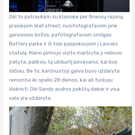
Dėl to patraukėm su klasioke per finansų rajoną,
prasiėjom Wall street, nusifotografavom prie
garsiosios biržos, pafotografavom smilgas
Battery parke ir iš tolo paspoksojom į Laisvės
statulą. Mano pirmojo vizito maršrute ji nebuvo
įrašyta, paliksiu tą užduotį pavasariui, kai bus
šilčiau. Be to, karūnuotoji galva buvo uždaryta
remontui iki spalio 28 dienos, kai aš turėjau
išskristi. Dėl Sandy audros pokštų dabar ir visa
sala yra uždaryta.