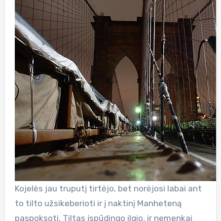
Kojelės jau truputį tirtėjo, bet norėjosi labai ant
to tilto užsikeberioti ir į naktinį Manheteną
paspoksoti. Tiltas įspūdingo ilgio, ir nemenkai