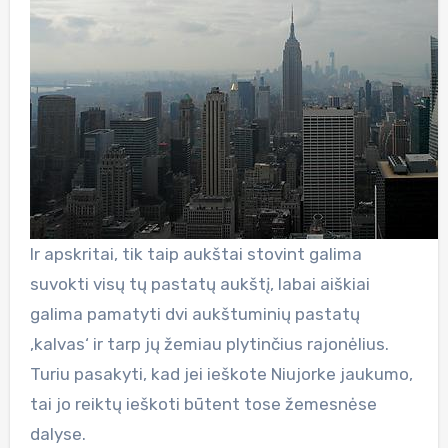
Ir apskritai, tik taip aukštai stovint galima
suvokti visų tų pastatų aukštį, labai aiškiai
galima pamatyti dvi aukštuminių pastatų
‚kalvas‘ ir tarp jų žemiau plytinčius rajonėlius.
Turiu pasakyti, kad jei ieškote Niujorke jaukumo,
tai jo reiktų ieškoti būtent tose žemesnėse
dalyse.