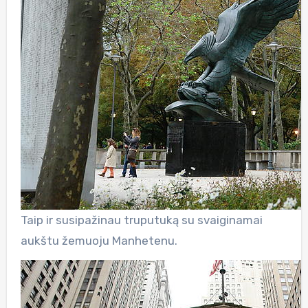
Taip ir susipažinau truputuką su svaiginamai
aukštu žemuoju Manhetenu.