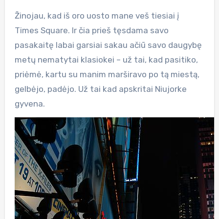
Žinojau, kad iš oro uosto mane veš tiesiai į
Times Square. Ir čia prieš tęsdama savo
pasakaitę labai garsiai sakau ačiū savo daugybę
metų nematytai klasiokei – už tai, kad pasitiko,
priėmė, kartu su manim marširavo po tą miestą,
gelbėjo, padėjo. Už tai kad apskritai Niujorke
gyvena.