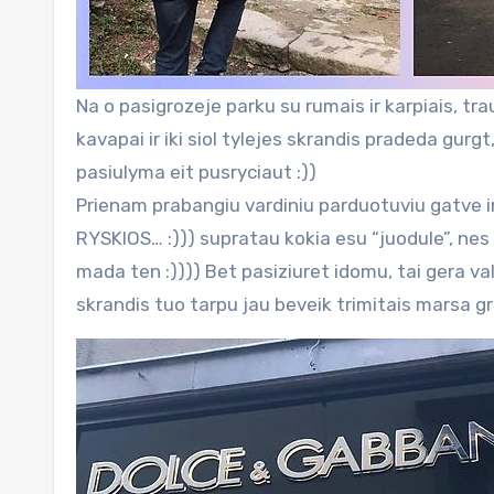
Na o pasigrozeje parku su rumais ir karpiais, tr
kavapai ir iki siol tylejes skrandis pradeda gurgt,
pasiulyma eit pusryciaut :))
Prienam prabangiu vardiniu parduotuviu gatve ir 
RYSKIOS… :))) supratau kokia esu “juodule”, nes i
mada ten :)))) Bet pasiziuret idomu, tai gera v
skrandis tuo tarpu jau beveik trimitais marsa groj