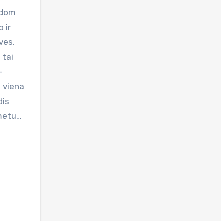
odom
 ir
ves,
 tai
–
i viena
dis
 metu…