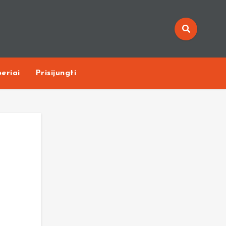
eriai
Prisijungti