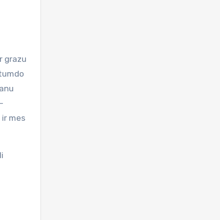
r grazu
stumdo
tanu
–
 ir mes
i