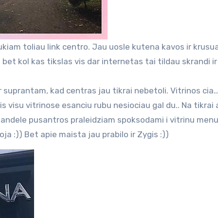
aukiam toliau link centro. Jau uosle kutena kavos ir krusu
 bet kol kas tikslas vis dar internetas tai tildau skrandi i
suprantam, kad centras jau tikrai nebetoli. Vitrinos cia
s visu vitrinose esanciu rubu nesiociau gal du.. Na tikrai 
alandele pusantros praleidziam spoksodami i vitrinu menu
a :)) Bet apie maista jau prabilo ir Zygis :))