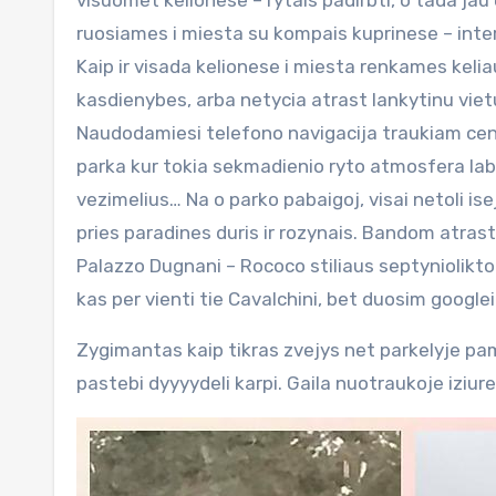
visuomet kelionese – rytais padirbti, o tada jau e
ruosiames i miesta su kompais kuprinese – inter
Kaip ir visada kelionese i miesta renkames kel
kasdienybes, arba netycia atrast lankytinu viet
Naudodamiesi telefono navigacija traukiam centro
parka kur tokia sekmadienio ryto atmosfera lab
vezimelius… Na o parko pabaigoj, visai netoli is
pries paradines duris ir rozynais. Bandom atrast
Palazzo Dugnani – Rococo stiliaus septyniolikto
kas per vienti tie Cavalchini, bet duosim googlei
Zygimantas kaip tikras zvejys net parkelyje pama
pastebi dyyyydeli karpi. Gaila nuotraukoje iziure