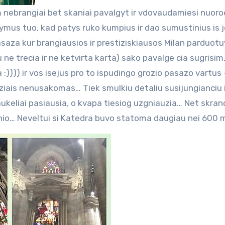
m nebrangiai bet skaniai pavalgyt ir vdovaudamiesi nuor
ymus tuo, kad patys ruko kumpius ir dao sumustinius is jo
asaza kur brangiausios ir prestiziskiausos Milan parduotu
ne trecia ir ne ketvirta karta) sako pavalge cia sugrisim,
:)))) ir vos isejus pro to ispudingo grozio pasazo vartus 
ziais nenusakomas… Tiek smulkiu detaliu susijungianciu 
ukeliai pasiausia, o kvapa tiesiog uzgniauzia… Net skran
inio… Neveltui si Katedra buvo statoma daugiau nei 600