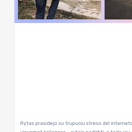
Rytas prasidejo su trupuciu streso del interneto – musu viesbutuke jo rysys tragiskas, o musu planas kaip ir