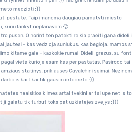
iti tyrineti miesto ir pan :)) Tad greit lendam po dusu ir
neto medzioti :))
iauti pestute. Taip imanoma daugiau pamatyti miesto
u, kuriu lankyt neplanavom 🙂
 pusen. O norint ten patekti reikia praeiti gana dideli i
ai jautesi – kas vedzioja suniukus, kas begioja, mamos 
ejimo kitame gale – kazkokie rumai. Dideli, grazus, su fon
 pagal vieta kurioje esam kas per pastatas. Pasirodo tai 
 amziaus statinys, priklauses Cavalchini seimai. Nezinom
 darbo is kart kai tik gausim interneto :))
tetes neaiskios kilmes artai tvekini ar tai upe net is tol
t ji galetu tik turbut toks pat uzkietejes zvejys :)))