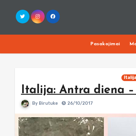
Skip
to
content
Pasakojimai
Ma
Italij
Italija: Antra diena 
By
Birutuke
26/10/2017