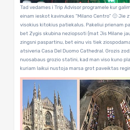
Tad vedames i Trip Advisor programele kur gali
einam ieskot kavinukes “Milano Centro” 🙂 Jie z
visokius kitokius patiekalus. Pakeliui prienam p
bet Zygis skubina neziopsoti (mat Jis Milane jau 
zingsni paspartinu, bet einu vis tiek ziospodama 
atsiveria Casa Del Duomo Cathedral. Grozis zod
nuosabaus grozio statini, kad man viso kuno pla
kuriam laikui nustoja marsa grot paveiktas reg