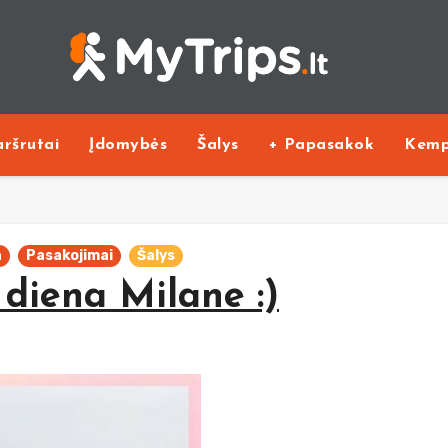
ršrutai
Įdomybės
Šalys
+ Papasakok
Kemp
a
Pasakojimai
Šalys
– diena Milane :)