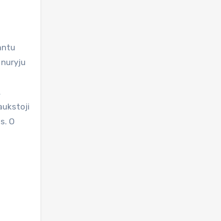
antu
r nuryju
…
aukstoji
s. O