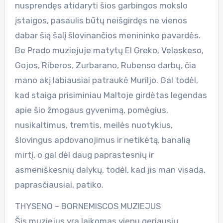
nusprendęs atidaryti šios garbingos mokslo
įstaigos, pasaulis būtų neišgirdęs ne vienos
dabar šią šalį šlovinančios menininko pavardės.
Be Prado muziejuje matytų El Greko, Velaskeso,
Gojos, Riberos, Zurbarano, Rubenso darbų, čia
mano akį labiausiai patraukė Muriljo. Gal todėl,
kad staiga prisiminiau Maltoje girdėtas legendas
apie šio žmogaus gyvenimą, pomėgius,
nusikaltimus, tremtis, meilės nuotykius,
šlovingus apdovanojimus ir netikėtą, banalią
mirtį, o gal dėl daug paprastesnių ir
asmeniškesnių dalykų, todėl, kad jis man visada,
paprasčiausiai, patiko.
THYSENO – BORNEMISCOS MUZIEJUS
Šis muziejus yra laikomas vienu geriausių