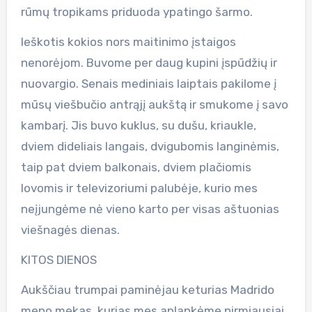
rūmų tropikams priduoda ypatingo šarmo.
Ieškotis kokios nors maitinimo įstaigos
nenorėjom. Buvome per daug kupini įspūdžių ir
nuovargio. Senais mediniais laiptais pakilome į
mūsų viešbučio antrąjį aukštą ir smukome į savo
kambarį. Jis buvo kuklus, su dušu, kriaukle,
dviem dideliais langais, dvigubomis langinėmis,
taip pat dviem balkonais, dviem plačiomis
lovomis ir televizoriumi palubėje, kurio mes
neįjungėme nė vieno karto per visas aštuonias
viešnagės dienas.
KITOS DIENOS
Aukščiau trumpai paminėjau keturias Madrido
meno mekas, kurias mes aplankėme pirmiausiai,