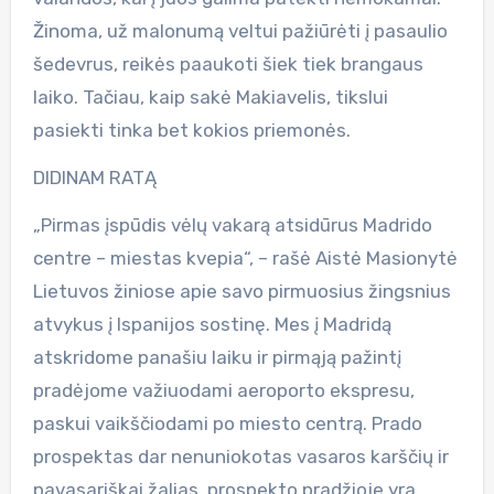
Žinoma, už malonumą veltui pažiūrėti į pasaulio
šedevrus, reikės paaukoti šiek tiek brangaus
laiko. Tačiau, kaip sakė Makiavelis, tikslui
pasiekti tinka bet kokios priemonės.
DIDINAM RATĄ
„Pirmas įspūdis vėlų vakarą atsidūrus Madrido
centre – miestas kvepia“, – rašė Aistė Masionytė
Lietuvos žiniose apie savo pirmuosius žingsnius
atvykus į Ispanijos sostinę. Mes į Madridą
atskridome panašiu laiku ir pirmąją pažintį
pradėjome važiuodami aeroporto ekspresu,
paskui vaikščiodami po miesto centrą. Prado
prospektas dar nenuniokotas vasaros karščių ir
pavasariškai žalias, prospekto pradžioje yra