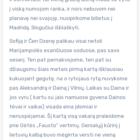
į viską numojom ranka, ir nors nebuvom nei
planavę nei svajoję, nusipirkome bilietus į
Madridą. Slogučiui išblaškyti.
Sofiją ir Čen Dzenę palikau visai netoli
Marijampolės esančiuose soduose, pas savo
seserį. Ten pat pernakvojome, ten pat su
džiaugsmu šiais metais pirmą kartą išklausiau
kukuojant gegutę, na o rytojaus rytą nuvykome
pas Aleksandrą ir Dainą į Vilnių. Laikas su Daina ir
jos vyru ( kartu su jais namuose gyvena Dainos
tėvai ir vaikai) visada eina įdomiai ir
nenuspėjamai. Šį kartą visą vakarą praleidome
prie Gėtės „Fausto“ vertimų. Genialųjį kūrinį į
lietuvių kalbą buvo mėginta versti ne vieną