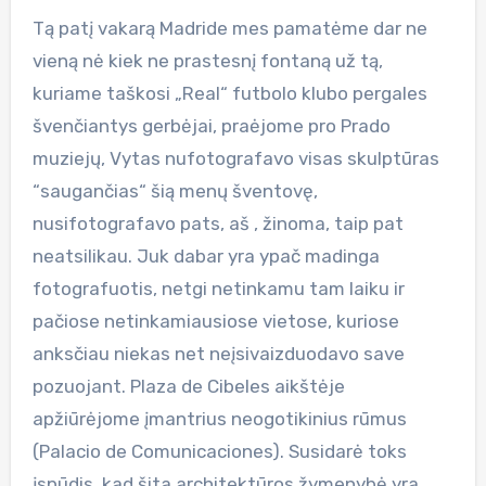
Tą patį vakarą Madride mes pamatėme dar ne
vieną nė kiek ne prastesnį fontaną už tą,
kuriame taškosi „Real“ futbolo klubo pergales
švenčiantys gerbėjai, praėjome pro Prado
muziejų, Vytas nufotografavo visas skulptūras
“saugančias“ šią menų šventovę,
nusifotografavo pats, aš , žinoma, taip pat
neatsilikau. Juk dabar yra ypač madinga
fotografuotis, netgi netinkamu tam laiku ir
pačiose netinkamiausiose vietose, kuriose
anksčiau niekas net neįsivaizduodavo save
pozuojant. Plaza de Cibeles aikštėje
apžiūrėjome įmantrius neogotikinius rūmus
(Palacio de Comunicaciones). Susidarė toks
įspūdis, kad šita architektūros žymenybė yra