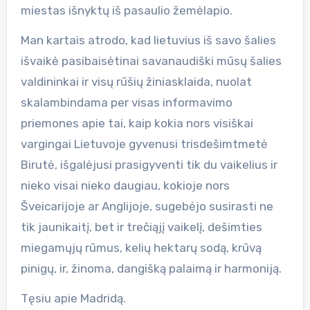
miestas išnyktų iš pasaulio žemėlapio.
Man kartais atrodo, kad lietuvius iš savo šalies
išvaikė pasibaisėtinai savanaudiški mūsų šalies
valdininkai ir visų rūšių žiniasklaida, nuolat
skalambindama per visas informavimo
priemones apie tai, kaip kokia nors visiškai
vargingai Lietuvoje gyvenusi trisdešimtmetė
Birutė, išgalėjusi prasigyventi tik du vaikelius ir
nieko visai nieko daugiau, kokioje nors
Šveicarijoje ar Anglijoje, sugebėjo susirasti ne
tik jaunikaitį, bet ir trečiąjį vaikelį, dešimties
miegamųjų rūmus, kelių hektarų sodą, krūvą
pinigų, ir, žinoma, dangišką palaimą ir harmoniją.
Tęsiu apie Madridą.