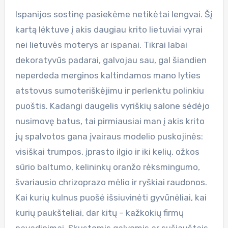
Ispanijos sostinę pasiekėme netikėtai lengvai. Šį
kartą lėktuve į akis daugiau krito lietuviai vyrai
nei lietuvės moterys ar ispanai. Tikrai labai
dekoratyvūs padarai, galvojau sau, gal šiandien
neperdeda merginos kaltindamos mano lyties
atstovus sumoteriškėjimu ir perlenktu polinkiu
puoštis. Kadangi daugelis vyriškių salone sėdėjo
nusimovę batus, tai pirmiausiai man į akis krito
jų spalvotos gana įvairaus modelio puskojinės:
visiškai trumpos, įprasto ilgio ir iki kelių, ožkos
sūrio baltumo, kelininkų oranžo rėksmingumo,
švariausio chrizoprazo mėlio ir ryškiai raudonos.
Kai kurių kulnus puošė išsiuvinėti gyvūnėliai, kai
kurių paukšteliai, dar kitų – kažkokių firmų
pavadinimai. Skustomis galvomis ar sušiauštais