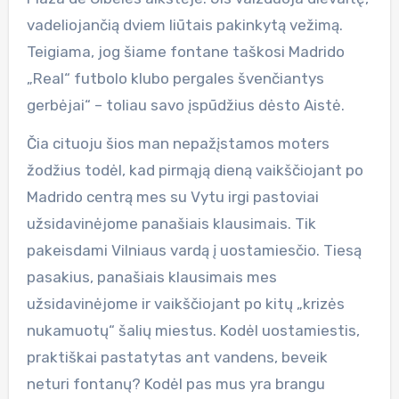
vadeliojančią dviem liūtais pakinkytą vežimą.
Teigiama, jog šiame fontane taškosi Madrido
„Real“ futbolo klubo pergales švenčiantys
gerbėjai“ – toliau savo įspūdžius dėsto Aistė.
Čia cituoju šios man nepažįstamos moters
žodžius todėl, kad pirmąją dieną vaikščiojant po
Madrido centrą mes su Vytu irgi pastoviai
užsidavinėjome panašiais klausimais. Tik
pakeisdami Vilniaus vardą į uostamiesčio. Tiesą
pasakius, panašiais klausimais mes
užsidavinėjome ir vaikščiojant po kitų „krizės
nukamuotų“ šalių miestus. Kodėl uostamiestis,
praktiškai pastatytas ant vandens, beveik
neturi fontanų? Kodėl pas mus yra brangu