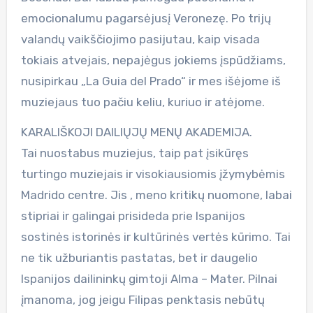
emocionalumu pagarsėjusį Veronezę. Po trijų
valandų vaikščiojimo pasijutau, kaip visada
tokiais atvejais, nepajėgus jokiems įspūdžiams,
nusipirkau „La Guia del Prado“ ir mes išėjome iš
muziejaus tuo pačiu keliu, kuriuo ir atėjome.
KARALIŠKOJI DAILIŲJŲ MENŲ AKADEMIJA.
Tai nuostabus muziejus, taip pat įsikūręs
turtingo muziejais ir visokiausiomis įžymybėmis
Madrido centre. Jis , meno kritikų nuomone, labai
stipriai ir galingai prisideda prie Ispanijos
sostinės istorinės ir kultūrinės vertės kūrimo. Tai
ne tik užburiantis pastatas, bet ir daugelio
Ispanijos dailininkų gimtoji Alma – Mater. Pilnai
įmanoma, jog jeigu Filipas penktasis nebūtų