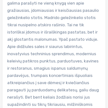
galima parašyti ne vieną knygą vien apie
gražiausias, įdomiausias ir keisčiausias pasaulio
geležinkelio stotis. Madrido geležinkelio stotis
tikrai nusipelno atskiro rašinio. Tai ne tik
istoriškai įdomus ir išraiškingas pastatas, bet ir
akį glostantis malonumas. Ypač pastato viduje.
Apie didžiules sales ir siaurus labirintus,
inovatyvius techninius sprendimus, modernius
keleivių patikros punktus, parduotuves, kavines
ir restoranus, smagius ispanus saldumynų
pardavėjus, trumpais koncertiniais išpuoliais
atkreipiančius į save dėmesį ir kviečiančius
paragauti jų parduodamų delikatesų, galiu daug
nerašyti. Bet bent keliais žodžiais norisi jus
supažindinti su tikrų tikriausiu, milžiniškomis