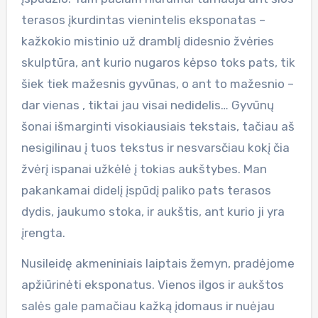
terasos įkurdintas vienintelis eksponatas –
kažkokio mistinio už dramblį didesnio žvėries
skulptūra, ant kurio nugaros kėpso toks pats, tik
šiek tiek mažesnis gyvūnas, o ant to mažesnio –
dar vienas , tiktai jau visai nedidelis… Gyvūnų
šonai išmarginti visokiausiais tekstais, tačiau aš
nesigilinau į tuos tekstus ir nesvarsčiau kokį čia
žvėrį ispanai užkėlė į tokias aukštybes. Man
pakankamai didelį įspūdį paliko pats terasos
dydis, jaukumo stoka, ir aukštis, ant kurio ji yra
įrengta.
Nusileidę akmeniniais laiptais žemyn, pradėjome
apžiūrinėti eksponatus. Vienos ilgos ir aukštos
salės gale pamačiau kažką įdomaus ir nuėjau