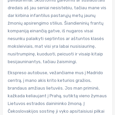
dredais aš jau seniai nesistebiu, tačiau mane vis
dar kirbina infantilus pastarųjų metų jaunų
žmonių apsirengimo stilius. Šiandieninių frantų
kompaniją einančią gatve, iš nugaros visai
nesunku palaikyti septintos ar aštuntos klasės
moksleiviais, mat visi yra labai nusisiaurinę,
nusitrumpinę, kuoduoti, peicuoti ir visaip kitaip
besijauninantys, tačiau žaismingi.
Ekspreso autobuse, vežančiame mus į Madrido
centrą, į mano akis krito keturios gražios,
brandaus amžiaus lietuvės. Jos man priminė,
kažkada keliaujant į Prahą, sutiktą vieno žymaus
Lietuvos estrados dainininko žmoną. Į
Čekoslovakijos sostinę ji vyko apsitaisiusi pilkai