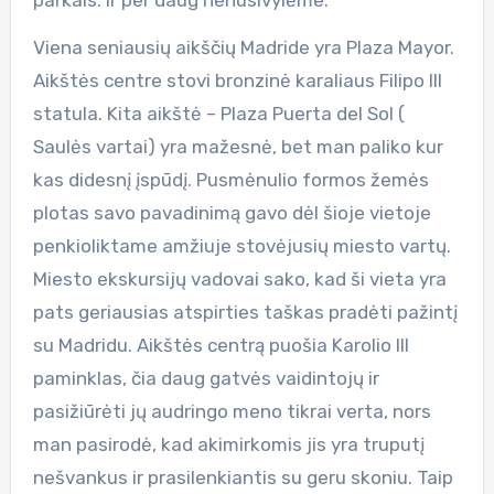
Viena seniausių aikščių Madride yra Plaza Mayor.
Aikštės centre stovi bronzinė karaliaus Filipo III
statula. Kita aikštė – Plaza Puerta del Sol (
Saulės vartai) yra mažesnė, bet man paliko kur
kas didesnį įspūdį. Pusmėnulio formos žemės
plotas savo pavadinimą gavo dėl šioje vietoje
penkioliktame amžiuje stovėjusių miesto vartų.
Miesto ekskursijų vadovai sako, kad ši vieta yra
pats geriausias atspirties taškas pradėti pažintį
su Madridu. Aikštės centrą puošia Karolio III
paminklas, čia daug gatvės vaidintojų ir
pasižiūrėti jų audringo meno tikrai verta, nors
man pasirodė, kad akimirkomis jis yra truputį
nešvankus ir prasilenkiantis su geru skoniu. Taip