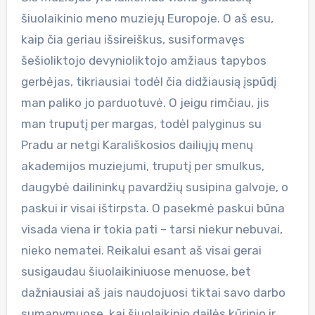
šiuolaikinio meno muziejų Europoje. O aš esu,
kaip čia geriau išsireiškus, susiformavęs
šešioliktojo devynioliktojo amžiaus tapybos
gerbėjas, tikriausiai todėl čia didžiausią įspūdį
man paliko jo parduotuvė. O jeigu rimčiau, jis
man truputį per margas, todėl palyginus su
Pradu ar netgi Karališkosios dailiųjų menų
akademijos muziejumi, truputį per smulkus,
daugybė dailininkų pavardžių susipina galvoje, o
paskui ir visai ištirpsta. O pasekmė paskui būna
visada viena ir tokia pati – tarsi niekur nebuvai,
nieko nematei. Reikalui esant aš visai gerai
susigaudau šiuolaikiniuose menuose, bet
dažniausiai aš jais naudojuosi tiktai savo darbo
sumanymuose, kai šiuolaikinio dailės kūrinio ir