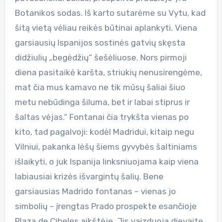
Botanikos sodas. Iš karto sutarėme su Vytu, kad
šitą vietą vėliau reikės būtinai aplankyti. Viena
garsiausių Ispanijos sostinės gatvių skęsta
didžiulių „begėdžių“ šešėliuose. Nors pirmoji
diena pasitaikė karšta, striukių nenusirengėme,
mat čia mus kamavo ne tik mūsų šaliai šiuo
metu nebūdinga šiluma, bet ir labai stiprus ir
šaltas vėjas.“ Fontanai čia trykšta vienas po
kito, tad pagalvoji: kodėl Madridui, kitaip negu
Vilniui, pakanka lėšų šiems gyvybės šaltiniams
išlaikyti, o juk Ispanija linksniuojama kaip viena
labiausiai krizės išvargintų šalių. Bene
garsiausias Madrido fontanas – vienas jo
simbolių – įrengtas Prado prospekte esančioje
Plaza de Cibeles aikštėje. Jis vaizduoja dievaitę,