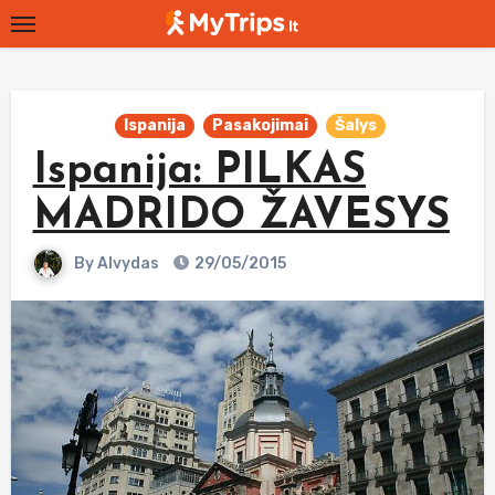
Skip
to
content
Ispanija
Pasakojimai
Šalys
Ispanija: PILKAS
MADRIDO ŽAVESYS
By
Alvydas
29/05/2015