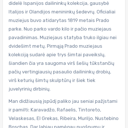
didelė Ispanijos dailininkų kolekcija, gausybė
Italijos ir Olandijos menininkų šedevrų. Oficialiai
muziejus buvo atidarytas 1819 metais Prado
parke. Nuo parko vardo kilo ir pačio muziejaus
pavadinimas. Muziejaus statyba truko ilgiau nei
dvidešimt metų. Pirmąją Prado muziejaus
kolekciją sudarė apie trys šimtai paveikslų,
šiandien čia yra saugoma virš šešių tūkstančių
pačių vertingiausių pasaulio dailininkų drobių,
virš keturių šimtų skulptūrų ir šiek tiek
juvelyrinių dirbinių.
Man didžiausią įspūdį paliko jau seniai pažįstami
ir pamilti: Karavadžo, Rafaelis, Tintoreto,
Velaskesas, El Grekas, Ribeira, Muriljo. Nustebino
Boschas. Dar labiau pamėgau puošnumu ir