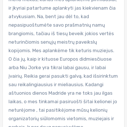
ir įkyriai patartume aplankyti jas kiekvienam čia
atvykusiam. Na, bent jau dėl to, kad
nepasipuoštumėte savo prašmatnių namų
brangiomis, tačiau iš tiesų beveik jokios vertės
neturinčiomis senųjų meistrų paveikslų
kopijomis. Mes aplankėme tik keturis muziejus.
O čia jų, kaip ir kituose Europos didmiesčiuose
arba Niu Jorke yra tikrai labai gausu, ir labai
įvairių. Reikia gerai pasukti galvą, kad išsirinktum
sau reikalingiausius ir mieliausius. Kadangi
aštuonios dienos Madride yra ne toks jau ilgas
laikas, o mes tinkamai pasiruošti šitai kelionei jo
neturėjome , tai pasitikėjome mūsų kelionių
organizatorių siūlomomis vietomis, muziejais ir
parkais. Ir per daug nenusivylėme.