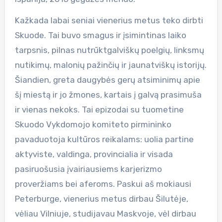
Kažkada labai seniai vienerius metus teko dirbti
Skuode. Tai buvo smagus ir įsimintinas laiko
tarpsnis, pilnas nutrūktgalviškų poelgių, linksmų
nutikimų, malonių pažinčių ir jaunatviškų istorijų.
Šiandien, greta daugybės gerų atsiminimų apie
šį miestą ir jo žmones, kartais į galvą prasimuša
ir vienas nekoks. Tai epizodai su tuometine
Skuodo Vykdomojo komiteto pirmininko
pavaduotoja kultūros reikalams: uolia partine
aktyviste, valdinga, provincialia ir visada
pasiruošusia įvairiausiems karjerizmo
proveržiams bei aferoms. Paskui aš mokiausi
Peterburge, vienerius metus dirbau Šilutėje,
vėliau Vilniuje, studijavau Maskvoje, vėl dirbau