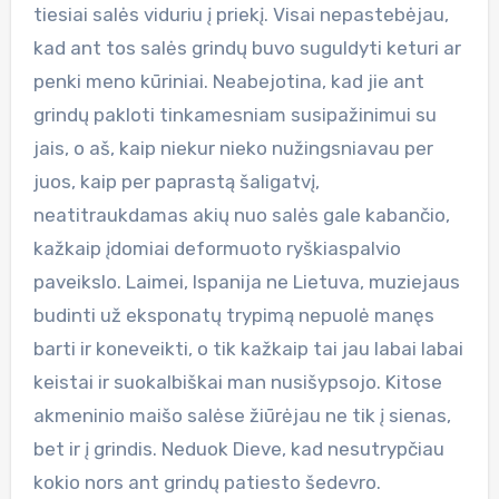
tiesiai salės viduriu į priekį. Visai nepastebėjau,
kad ant tos salės grindų buvo suguldyti keturi ar
penki meno kūriniai. Neabejotina, kad jie ant
grindų pakloti tinkamesniam susipažinimui su
jais, o aš, kaip niekur nieko nužingsniavau per
juos, kaip per paprastą šaligatvį,
neatitraukdamas akių nuo salės gale kabančio,
kažkaip įdomiai deformuoto ryškiaspalvio
paveikslo. Laimei, Ispanija ne Lietuva, muziejaus
budinti už eksponatų trypimą nepuolė manęs
barti ir koneveikti, o tik kažkaip tai jau labai labai
keistai ir suokalbiškai man nusišypsojo. Kitose
akmeninio maišo salėse žiūrėjau ne tik į sienas,
bet ir į grindis. Neduok Dieve, kad nesutrypčiau
kokio nors ant grindų patiesto šedevro.