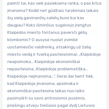
paimti tai, kas veik pasiekiama ranka, o pas kitus
įmanoma? Kodėl net gūdžiais tarybiniais laikais
šių sielą gaivinančių salelių buvo kur kas
daugiau? Koks išminčius sugalvojo įrengtus
Klaipėdos miesto fontanus paversti gėlių
klombomis? O ausyse nuolat zvimbė
uostamiesčio valdininkų, atsakingų už žalią
miesto veidą ir tvarką pasiteisinimai: „Klaipėdoje
neapsimoka… Klaipėdoje ekonomiškai
nepasiteisina…Klaipėdoje problematiška…
Klaipėdoje neįmanoma…“. Gerai dar bent tiek,
kad Klaipėdoje įmanoma, apsimoka ir
ekonomiškai pasiteisina laikas nuo laiko
pasimylėti su savo antrosiomis pusėmis,
priešingu atveju trečiasis pagal dydį Lietuvos