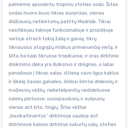
palmėmis apsodintu tropiniu stoties sodu. Šitas
sodas mums buvo tikras siurprizas, vienas
didžiausių netikėtumų patirtų Madride. Tikrai
nesitikėjau tokioje funkcionalioje ir proziškoje
vietoje atrasti tokią žalią ir gaivią, tikrų
tikriausius atogrąžų miškus primenančią vietą. Ir
šilta čia kaip tikruose tropikuose, ir oras dirbtinio
drėkinimo dėka yra dulksnus ir drėgnas, o labai
panašiose į tikras salas, ištiesę savo ilgus kaklus
ir iškėlę žavias galveles, šildosi šimtai didesnių ir
mažesnių vėžlių, nebetelpančių nedideliuose
salelių plotuose, susispaudusių ir sulipusių
vienas ant kito, tingių. Šitie vėžliai
„besikaitinantys“ dirbtinoje saulėje ant
dirbtinose balose dirbtinai sukurtų salų, stoties