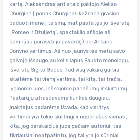
kartą. Aleksandras ant stalo paklojo Alekso
Churgino ( ponas Churginas kažkada grasino
paduoti mane į teismą, mat pastatęs jo išverstą
„Romeo ir Džuljetą“, spektaklio afišoje aš
pamiršau parašyti jo pavardę) bei Antano
Jonyno vertimus. Aš nuo jaunystės metų savo
galvoje išsaugojau kelis lapus Fausto monologų,
išverstų Sigito Gedos. Tad visą vakarą garsiai
skaitėme tai vieną vertimą, tai kitą, tai trečią,
lyginome juos, ieškojome panašumų ir skirtumų.
Pastarųjų atrasdavome kur kas daugiau.
Įnaktėjus padarėme išvadą, kad visi trys
vertimai yra tokie skirtingi ir nepanašūs vienas į
kitą, jog perskaičius juos pačiam autoriui, tas
tikriausiai neatpažintų, jog tai yra jo kūriniai.