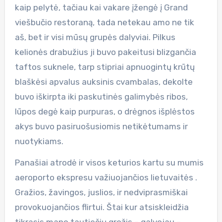
kaip pelytė, tačiau kai vakare įžengė į Grand
viešbučio restoraną, tada netekau amo ne tik
aš, bet ir visi mūsų grupės dalyviai. Pilkus
kelionės drabužius ji buvo pakeitusi blizgančia
taftos suknele, tarp stipriai apnuogintų krūtų
blaškėsi apvalus auksinis cvambalas, dekolte
buvo iškirpta iki paskutinės galimybės ribos,
lūpos degė kaip purpuras, o drėgnos išplėstos
akys buvo pasiruošusiomis netikėtumams ir
nuotykiams.
Panašiai atrodė ir visos keturios kartu su mumis
aeroporto ekspresu važiuojančios lietuvaitės .
Gražios, žavingos, juslios, ir nedviprasmiškai
provokuojančios flirtui. Štai kur atsiskleidžia
tikrasis mano tautiečių grožis – galvojau –