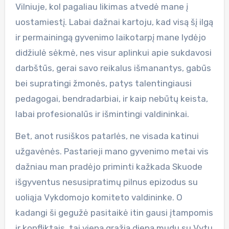
Vilniuje, kol pagaliau likimas atvedė mane į
uostamiestį. Labai dažnai kartoju, kad visą šį ilgą
ir permainingą gyvenimo laikotarpį mane lydėjo
didžiulė sėkmė, nes visur aplinkui apie sukdavosi
darbštūs, gerai savo reikalus išmanantys, gabūs
bei supratingi žmonės, patys talentingiausi
pedagogai, bendradarbiai, ir kaip nebūtų keista,
labai profesionalūs ir išmintingi valdininkai.
Bet, anot rusiškos patarlės, ne visada katinui
užgavėnės. Pastarieji mano gyvenimo metai vis
dažniau man pradėjo priminti kažkada Skuode
išgyventus nesusipratimų pilnus epizodus su
uoliąja Vykdomojo komiteto valdininke. O
kadangi ši gegužė pasitaikė itin gausi įtampomis
ir konfliktais, tai vieną gražią dieną mudu su Vytu