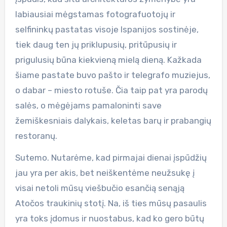
labiausiai mėgstamas fotografuotojų ir
selfininkų pastatas visoje Ispanijos sostinėje,
tiek daug ten jų priklupusių, pritūpusių ir
prigulusių būna kiekvieną mielą dieną. Kažkada
šiame pastate buvo pašto ir telegrafo muziejus,
o dabar – miesto rotuše. Čia taip pat yra parodų
salės, o mėgėjams pamaloninti save
žemiškesniais dalykais, keletas barų ir prabangių
restoranų.
Sutemo. Nutarėme, kad pirmajai dienai įspūdžių
jau yra per akis, bet neiškentėme neužsukę į
visai netoli mūsų viešbučio esančią senąją
Atočos traukinių stotį. Na, iš ties mūsų pasaulis
yra toks įdomus ir nuostabus, kad ko gero būtų