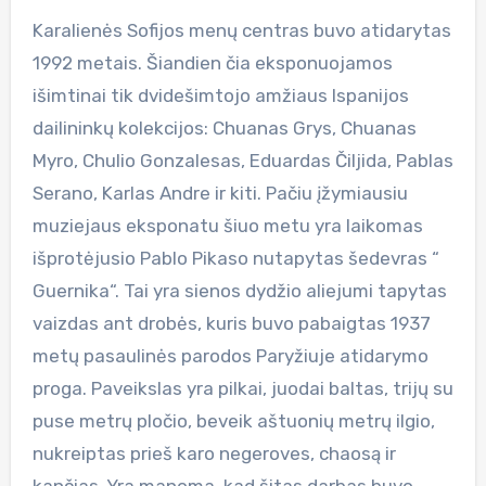
Karalienės Sofijos menų centras buvo atidarytas
1992 metais. Šiandien čia eksponuojamos
išimtinai tik dvidešimtojo amžiaus Ispanijos
dailininkų kolekcijos: Chuanas Grys, Chuanas
Myro, Chulio Gonzalesas, Eduardas Čiljida, Pablas
Serano, Karlas Andre ir kiti. Pačiu įžymiausiu
muziejaus eksponatu šiuo metu yra laikomas
išprotėjusio Pablo Pikaso nutapytas šedevras “
Guernika“. Tai yra sienos dydžio aliejumi tapytas
vaizdas ant drobės, kuris buvo pabaigtas 1937
metų pasaulinės parodos Paryžiuje atidarymo
proga. Paveikslas yra pilkai, juodai baltas, trijų su
puse metrų pločio, beveik aštuonių metrų ilgio,
nukreiptas prieš karo negeroves, chaosą ir
kančias. Yra manoma, kad šitas darbas buvo