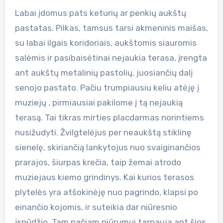
Labai įdomus pats keturių ar penkių aukštų
pastatas. Pilkas, tamsus tarsi akmeninis maišas,
su labai ilgais koridoriais, aukštomis siauromis
salėmis ir pasibaisėtinai nejaukia terasa, įrengta
ant aukštų metalinių pastolių, juosiančių dalį
senojo pastato. Pačiu trumpiausiu keliu atėję į
muziejų , pirmiausiai pakilome į tą nejaukią
terasą. Tai tikras mirties placdarmas norintiems
nusižudyti. Žvilgtelėjus per neaukštą stiklinę
sienelę, skiriančią lankytojus nuo svaiginančios
prarajos, šiurpas krečia, taip žemai atrodo
muziejaus kiemo grindinys. Kai kurios terasos
plytelės yra atšokinėję nuo pagrindo, klapsi po
einančio kojomis, ir suteikia dar niūresnio
įspūdžio. Tam pačiam niūrumui tarnauja ant šios