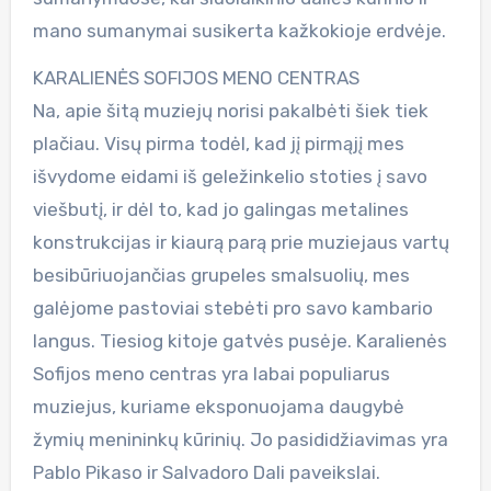
mano sumanymai susikerta kažkokioje erdvėje.
KARALIENĖS SOFIJOS MENO CENTRAS
Na, apie šitą muziejų norisi pakalbėti šiek tiek
plačiau. Visų pirma todėl, kad jį pirmąjį mes
išvydome eidami iš geležinkelio stoties į savo
viešbutį, ir dėl to, kad jo galingas metalines
konstrukcijas ir kiaurą parą prie muziejaus vartų
besibūriuojančias grupeles smalsuolių, mes
galėjome pastoviai stebėti pro savo kambario
langus. Tiesiog kitoje gatvės pusėje. Karalienės
Sofijos meno centras yra labai populiarus
muziejus, kuriame eksponuojama daugybė
žymių menininkų kūrinių. Jo pasididžiavimas yra
Pablo Pikaso ir Salvadoro Dali paveikslai.