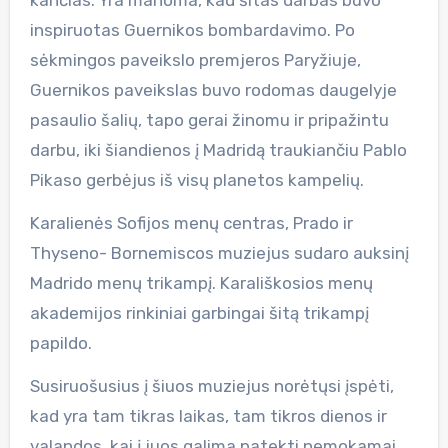
inspiruotas Guernikos bombardavimo. Po
sėkmingos paveikslo premjeros Paryžiuje,
Guernikos paveikslas buvo rodomas daugelyje
pasaulio šalių, tapo gerai žinomu ir pripažintu
darbu, iki šiandienos į Madridą traukiančiu Pablo
Pikaso gerbėjus iš visų planetos kampelių.
Karalienės Sofijos menų centras, Prado ir
Thyseno- Bornemiscos muziejus sudaro auksinį
Madrido menų trikampį. Karališkosios menų
akademijos rinkiniai garbingai šitą trikampį
papildo.
Susiruošusius į šiuos muziejus norėtųsi įspėti,
kad yra tam tikras laikas, tam tikros dienos ir
valandos, kai į juos galima patekti nemokamai.