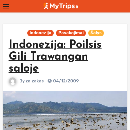
Skip
to
content
Indonezija
Pasakojimai
Šalys
Indonezija: Poilsis
Gili Trawangan
saloje
By
zalzakas
04/12/2009