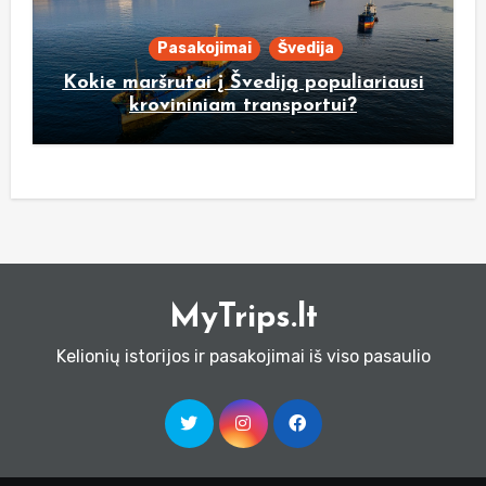
Pasakojimai
Švedija
Kokie maršrutai į Švediją populiariausi
krovininiam transportui?
MyTrips.lt
Kelionių istorijos ir pasakojimai iš viso pasaulio