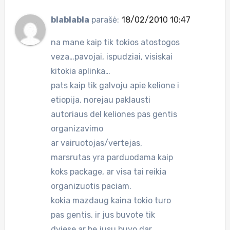
blablabla
parašė:
18/02/2010 10:47
na mane kaip tik tokios atostogos
veza…pavojai, ispudziai, visiskai
kitokia aplinka…
pats kaip tik galvoju apie kelione i
etiopija. norejau paklausti
autoriaus del keliones pas gentis
organizavimo
ar vairuotojas/vertejas,
marsrutas yra parduodama kaip
koks package, ar visa tai reikia
organizuotis paciam.
kokia mazdaug kaina tokio turo
pas gentis. ir jus buvote tik
dviese ar be jusu buvo dar