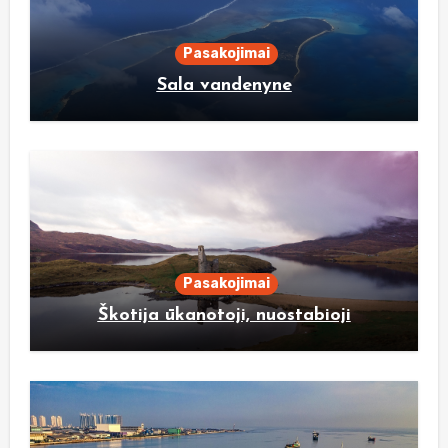
Pasakojimai
Sala vandenyne
Pasakojimai
Škotija ūkanotoji, nuostabioji