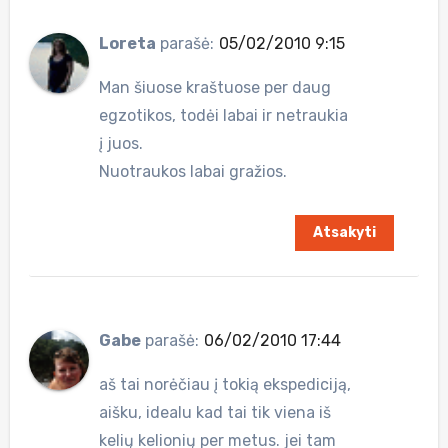
Loreta
parašė:
05/02/2010 9:15
Man šiuose kraštuose per daug
egzotikos, todėi labai ir netraukia
į juos.
Nuotraukos labai gražios.
Atsakyti
Gabe
parašė:
06/02/2010 17:44
aš tai norėčiau į tokią ekspediciją,
aišku, idealu kad tai tik viena iš
kelių kelionių per metus. jei tam