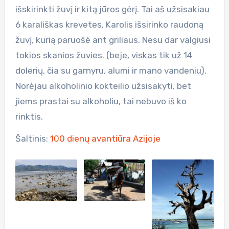
išskirinkti žuvį ir kitą jūros gėrį. Tai aš užsisakiau
6 karališkas krevetes, Karolis išsirinko raudoną
žuvį, kurią paruošė ant griliaus. Nesu dar valgiusi
tokios skanios žuvies. (beje, viskas tik už 14
dolerių, čia su garnyru, alumi ir mano vandeniu).
Norėjau alkoholinio kokteilio užsisakyti, bet
jiems prastai su alkoholiu, tai nebuvo iš ko
rinktis.
Šaltinis:
100 dienų avantiūra Azijoje