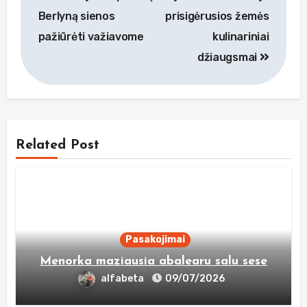
tarp
Berlyną sienos
prisigėrusios žemės
įrašų
pažiūrėti važiavome
kulinariniai
džiaugsmai
Related Post
Pasakojimai
Menorka maziausia abalearu salu sese
alfabeta
09/07/2026