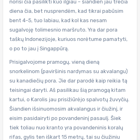
norisi čia pasilikti kuo ilgiau – šiandien jau trečia
diena čia, bet nusprendėm, kad tikrai pabūsim
bent 4-5, tuo labiau, kad kol kas nesam
sugalvoję tolimesnio maršruto. Yra dar pora
taškų Indonezijoje, kuriuos norėtume pamatyti,
o po to jau į Singappūrą.
Prisigalvojome pramogų, vieną dieną
snorkelinom (paviršinis nardymas su akvalangu)
su kanadiečių pora. Jie dar parodė kaip reikia tą
teisingai daryti. Aš pasilikau šią pramogą kitam
kartui, o Karolis jau prisižiūrėjo spalvotų žuvyčių.
Šiandien išsinuomosim akvalangus ir čiužinį, ir
eisim pasidairyti po povandeninį pasaulį. Šiek
tiek toliau nuo kranto yra povandeninis koralų
rifas, gylis ten iškart 15 metrų, tai su čiužiniu