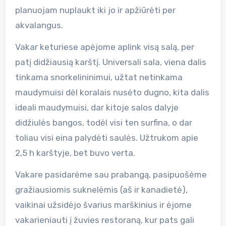
planuojam nuplaukt iki jo ir apžiūrėti per
akvalangus.
Vakar keturiese apėjome aplink visą salą, per
patį didžiausią karštį. Universali sala, viena dalis
tinkama snorkelininimui, užtat netinkama
maudymuisi dėl koralais nusėto dugno, kita dalis
ideali maudymuisi, dar kitoje salos dalyje
didžiulės bangos, todėl visi ten surfina, o dar
toliau visi eina palydėti saulės. Užtrukom apie
2,5 h karštyje, bet buvo verta.
Vakare pasidarėme sau prabangą, pasipuošėme
gražiausiomis suknelėmis (aš ir kanadietė),
vaikinai užsidėjo švarius marškinius ir ėjome
vakarieniauti į žuvies restoraną, kur pats gali