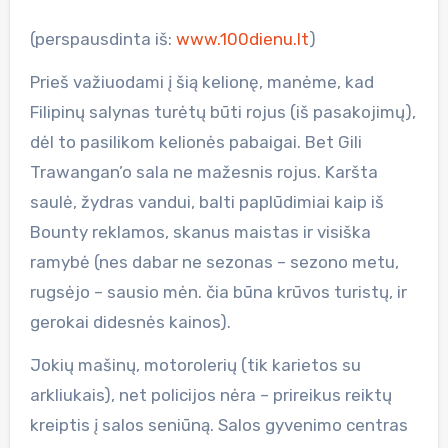
(perspausdinta iš:
www.100dienu.lt
)
Prieš važiuodami į šią kelionę, manėme, kad
Filipinų salynas turėtų būti rojus (iš pasakojimų),
dėl to pasilikom kelionės pabaigai. Bet Gili
Trawangan’o sala ne mažesnis rojus. Karšta
saulė, žydras vandui, balti paplūdimiai kaip iš
Bounty reklamos, skanus maistas ir visiška
ramybė (nes dabar ne sezonas – sezono metu,
rugsėjo – sausio mėn. čia būna krūvos turistų, ir
gerokai didesnės kainos).
Jokių mašinų, motorolerių (tik karietos su
arkliukais), net policijos nėra – prireikus reiktų
kreiptis į salos seniūną. Salos gyvenimo centras