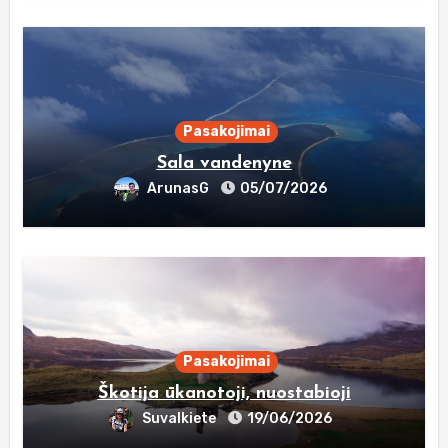
Pasakojimai
Sala vandenyne
ArunasG
05/07/2026
Pasakojimai
Škotija ūkanotoji, nuostabioji
Suvalkiete
19/06/2026