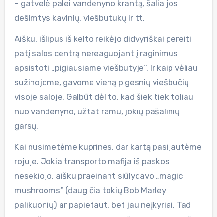
– gatvelė palei vandenyno krantą, šalia jos
dešimtys kavinių, viešbutukų ir tt.
Aišku, išlipus iš kelto reikėjo didvyriškai pereiti
patį salos centrą nereaguojant į raginimus
apsistoti „pigiausiame viešbutyje“. Ir kaip vėliau
sužinojome, gavome vieną pigesnių viešbučių
visoje saloje. Galbūt dėl to, kad šiek tiek toliau
nuo vandenyno, užtat ramu, jokių pašalinių
garsų.
Kai nusimetėme kuprines, dar kartą pasijautėme
rojuje. Jokia transporto mafija iš paskos
nesekiojo, aišku praeinant siūlydavo „magic
mushrooms“ (daug čia tokių Bob Marley
palikuonių) ar papietaut, bet jau neįkyriai. Tad