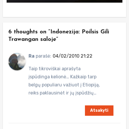
6 thoughts on “Indonezija: Poilsis Gili
Trawangan saloje”
Ra
parašė:
04/02/2010 21:22
Taip tikroviškai aprašyta
įspūdinga kelionė… Kažkaip tarp
belgų populiaru važiuot į Etiopiją,
reiks paklausinėt ir jų įspūdžių…
Atsakyti