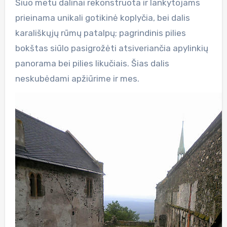
Šiuo metu dalinai rekonstruota ir lankytojams
prieinama unikali gotikinė koplyčia, bei dalis
karališkųjų rūmų patalpų; pagrindinis pilies
bokštas siūlo pasigrožėti atsiveriančia apylinkių
panorama bei pilies likučiais. Šias dalis
neskubėdami apžiūrime ir mes.