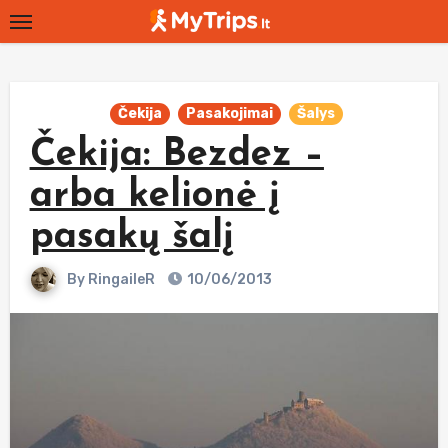
Skip
to
content
Čekija
Pasakojimai
Šalys
Čekija: Bezdez –
arba kelionė į
pasakų šalį
By
RingaileR
10/06/2013