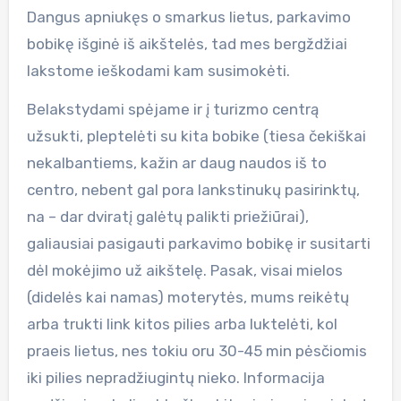
Dangus apniukęs o smarkus lietus, parkavimo
bobikę išginė iš aikštelės, tad mes bergždžiai
lakstome ieškodami kam susimokėti.
Belakstydami spėjame ir į turizmo centrą
užsukti, pleptelėti su kita bobike (tiesa čekiškai
nekalbantiems, kažin ar daug naudos iš to
centro, nebent gal pora lankstinukų pasirinktų,
na – dar dviratį galėtų palikti priežiūrai),
galiausiai pasigauti parkavimo bobikę ir susitarti
dėl mokėjimo už aikštelę. Pasak, visai mielos
(didelės kai namas) moterytės, mums reikėtų
arba trukti link kitos pilies arba luktelėti, kol
praeis lietus, nes tokiu oru 30-45 min pėsčiomis
iki pilies nepradžiugintų nieko. Informacija