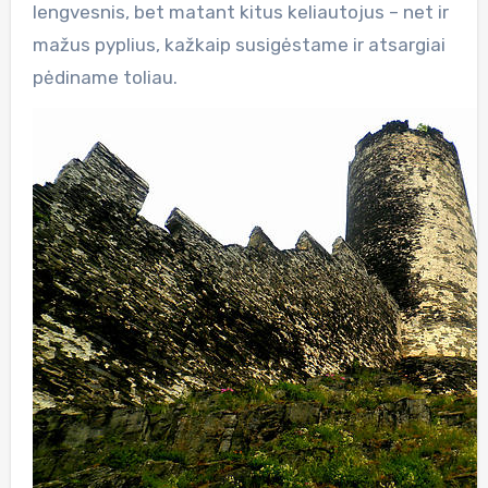
lengvesnis, bet matant kitus keliautojus – net ir
mažus pyplius, kažkaip susigėstame ir atsargiai
pėdiname toliau.