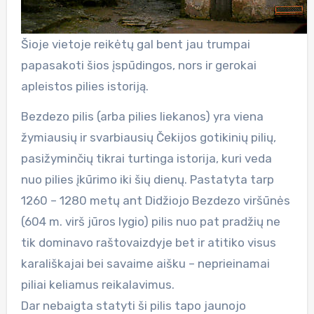
Šioje vietoje reikėtų gal bent jau trumpai
papasakoti šios įspūdingos, nors ir gerokai
apleistos pilies istoriją.
Bezdezo pilis (arba pilies liekanos) yra viena
žymiausių ir svarbiausių Čekijos gotikinių pilių,
pasižyminčių tikrai turtinga istorija, kuri veda
nuo pilies įkūrimo iki šių dienų. Pastatyta tarp
1260 – 1280 metų ant Didžiojo Bezdezo viršūnės
(604 m. virš jūros lygio) pilis nuo pat pradžių ne
tik dominavo raštovaizdyje bet ir atitiko visus
karališkajai bei savaime aišku – neprieinamai
piliai keliamus reikalavimus.
Dar nebaigta statyti ši pilis tapo jaunojo