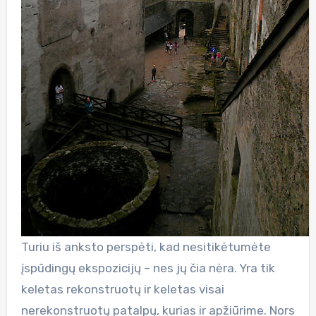
Turiu iš anksto perspėti, kad nesitikėtumėte
įspūdingų ekspozicijų – nes jų čia nėra. Yra tik
keletas rekonstruotų ir keletas visai
nerekonstruotų patalpų, kurias ir apžiūrime. Nors