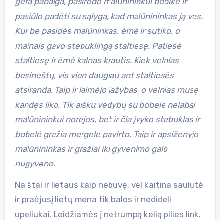
gera pabaiga, pasirodo malūnininkui bobikė ir
pasiūlo padėti su sąlyga, kad malūnininkas ją ves.
Kur be pasidės malūninkas, ėmė ir sutiko, o
mainais gavo stebuklingą staltiesę. Patiesė
staltiesę ir ėmė kalnas krautis. Kiek velnias
besineštų, vis vien daugiau ant staltiesės
atsiranda. Taip ir laimėjo lažybas, o velnias musę
kandęs liko. Tik aišku vedybų su bobele nelabai
malūnininkui norėjos, bet ir čia įvyko stebuklas ir
bobelė gražia mergele pavirto. Taip ir apsiženyjo
malūnininkas ir gražiai iki gyvenimo galo
nugyveno.
Na štai ir lietaus kaip nebuvę, vėl kaitina saulutė
ir praėjusį lietų mena tik balos ir nedideli
upeliukai. Leidžiamės į netrumpą kelią pilies link.