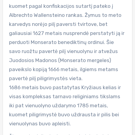
kuomet pagal konfiskacijos sutartį pateko į
Albrechto Wallensteino rankas. Žymus to meto
karvedys norėjo pilį paversti tvirtove, bet
galiausiai 1627 metais nusprendė perstatyti ją ir
perduoti Monserato benediktinų ordinui. Šie
savo ruožtu pavertė pilį vienuolynu ir atvežus
Juodosios Madonos (Monserato mergeles)
paveikslo kopiją 1666 metais, ilgiems metams
pavertė pilį piligrimystės vieta.
1686 metais buvo pastatytas Kryžiaus kelias ir
visas kompleksas tarnavo religiniams tikslams
iki pat vienuolyno uždarymo 1785 metais,
kuomet piligrimystė buvo uždrausta ir pilis bei
vienuolynas buvo apleisti.