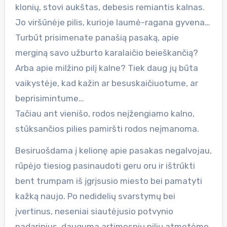
klonių, stovi aukštas, debesis remiantis kalnas.
Jo viršūnėje pilis, kurioje laumė-ragana gyvena…
Turbūt prisimenate panašią pasaką, apie
merginą savo užburto karalaičio beieškančią?
Arba apie milžino pilį kalne? Tiek daug jų būta
vaikystėje, kad kažin ar besuskaičiuotume, ar
beprisimintume…
Tačiau ant vienišo, rodos neįžengiamo kalno,
stūksančios pilies pamiršti rodos neįmanoma.
Besiruošdama į kelionę apie pasakas negalvojau,
rūpėjo tiesiog pasinaudoti geru oru ir ištrūkti
bent trumpam iš įgrįsusio miesto bei pamatyti
kažką naujo. Po nedidelių svarstymų bei
įvertinus, neseniai siautėjusio potvynio
padarinius, dauguma artimesnių pilių atmetėme,