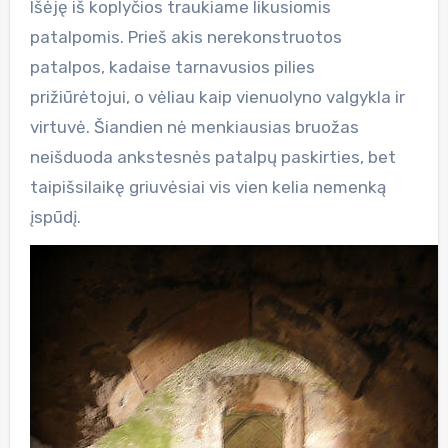
Išėję iš koplyčios traukiame likusiomis
patalpomis. Prieš akis nerekonstruotos
patalpos, kadaise tarnavusios pilies
prižiūrėtojui, o vėliau kaip vienuolyno valgykla ir
virtuvė. Šiandien nė menkiausias bruožas
neišduoda ankstesnės patalpų paskirties, bet
taipišsilaikę griuvėsiai vis vien kelia nemenką
įspūdį.