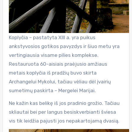
Koplyčia – pastatyta XIII a. yra puikus
ankstyvosios gotikos pavyzdys ir šiuo metu yra
vertingiausia visame pilies komplekse.
Restauruota 60-aisiais praėjusio amžiaus
metais koplyčia iš pradžių buvo skirta
Archangelui Mykolui, tačiau vėliau dėl įvairių
sumetimų paskirta – Mergelei Marijai.
Ne kažin kas belikę iš jos pradinio grožio. Tačiau
skliautai bei per langus besiskverbianti šviesa
vis tik leidžia pajusti jos nepakartojamą dvasią.