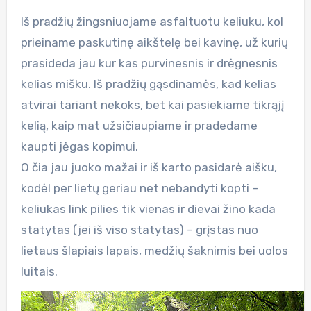
Iš pradžių žingsniuojame asfaltuotu keliuku, kol
prieiname paskutinę aikštelę bei kavinę, už kurių
prasideda jau kur kas purvinesnis ir drėgnesnis
kelias mišku. Iš pradžių gąsdinamės, kad kelias
atvirai tariant nekoks, bet kai pasiekiame tikrąjį
kelią, kaip mat užsičiaupiame ir pradedame
kaupti jėgas kopimui.
O čia jau juoko mažai ir iš karto pasidarė aišku,
kodėl per lietų geriau net nebandyti kopti –
keliukas link pilies tik vienas ir dievai žino kada
statytas (jei iš viso statytas) – grįstas nuo
lietaus šlapiais lapais, medžių šaknimis bei uolos
luitais.