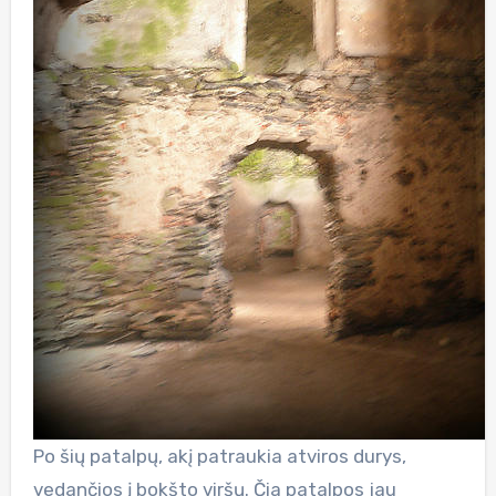
Po šių patalpų, akį patraukia atviros durys,
vedančios į bokšto viršų. Čia patalpos jau