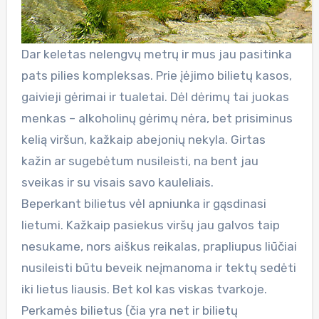
Dar keletas nelengvų metrų ir mus jau pasitinka
pats pilies kompleksas. Prie įėjimo bilietų kasos,
gaivieji gėrimai ir tualetai. Dėl dėrimų tai juokas
menkas – alkoholinų gėrimų nėra, bet prisiminus
kelią viršun, kažkaip abejonių nekyla. Girtas
kažin ar sugebėtum nusileisti, na bent jau
sveikas ir su visais savo kauleliais.
Beperkant bilietus vėl apniunka ir gąsdinasi
lietumi. Kažkaip pasiekus viršų jau galvos taip
nesukame, nors aiškus reikalas, prapliupus liūčiai
nusileisti būtu beveik neįmanoma ir tektų sedėti
iki lietus liausis. Bet kol kas viskas tvarkoje.
Perkamės bilietus (čia yra net ir bilietų