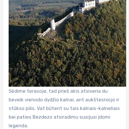
Sėdime terasoje, tad prieš akis atsiveria du
beveik vienodo dydžio kalnai, ant aukštesniojo ir
stūkso pilis. Vat būtent su tais kalnais-kalneliais
bei paties Bezdezo atsiradimu susijusi įdomi
legenda.