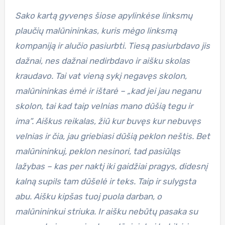
Sako kartą gyvenęs šiose apylinkėse linksmų
plaučių malūnininkas, kuris mėgo linksmą
kompaniją ir alučio pasiurbti. Tiesą pasiurbdavo jis
dažnai, nes dažnai nedirbdavo ir aišku skolas
kraudavo. Tai vat vieną sykį negavęs skolon,
malūnininkas ėmė ir ištarė – „kad jei jau neganu
skolon, tai kad taip velnias mano dūšią tegu ir
ima“. Aiškus reikalas, žiū kur buvęs kur nebuvęs
velnias ir čia, jau griebiasi dūšią peklon neštis. Bet
malūnininkuj, peklon nesinori, tad pasiūląs
lažybas – kas per naktį iki gaidžiai pragys, didesnį
kalną supils tam dūšelė ir teks. Taip ir sulygsta
abu. Aišku kipšas tuoj puola darban, o
malūnininkui striuka. Ir aišku nebūtų pasaka su