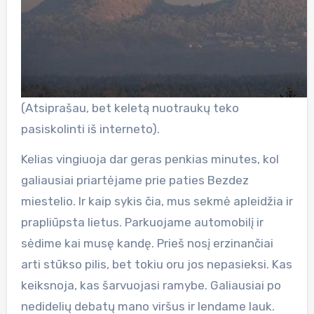
(Atsiprašau, bet keletą nuotraukų teko
pasiskolinti iš interneto).
Kelias vingiuoja dar geras penkias minutes, kol
galiausiai priartėjame prie paties Bezdez
miestelio. Ir kaip sykis čia, mus sekmė apleidžia ir
prapliūpsta lietus. Parkuojame automobilį ir
sėdime kai musę kandę. Prieš nosį erzinančiai
arti stūkso pilis, bet tokiu oru jos nepasieksi. Kas
keiksnoja, kas šarvuojasi ramybe. Galiausiai po
nedidelių debatų mano viršus ir lendame lauk.