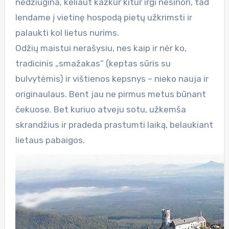
nedžiugina, keliaut kažkur kitur irgi nesinori, tad
lendame į vietinę hospodą pietų užkrimsti ir
palaukti kol lietus nurims.
Odžių maistui nerašysiu, nes kaip ir nėr ko,
tradicinis „smažakas“ (keptas sūris su
bulvytėmis) ir vištienos kepsnys – nieko nauja ir
originaulaus. Bent jau ne pirmus metus būnant
čekuose. Bet kuriuo atveju sotu, užkemša
skrandžius ir pradeda prastumti laiką, belaukiant
lietaus pabaigos.