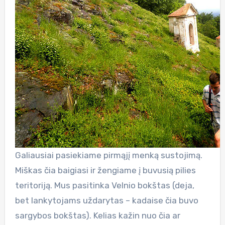
Galiausiai pasiekiame pirmąjį menką sustojimą.
Miškas čia baigiasi ir žengiame į buvusią pilies
teritoriją. Mus pasitinka Velnio bokštas (deja,
bet lankytojams uždarytas – kadaise čia buvo
sargybos bokštas). Kelias kažin nuo čia ar