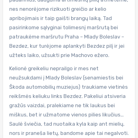
nes nenorėjome rizikuoti greičio ar kelio
apribojimais ir taip gaišti brangų laiką. Tad
pasirinkome sąlyginai tolimesnį maršrutą bei
patraukėme maršrutu Praha – Mlady Boleslav –
Bezdez, kur turėjome aplankyti Bezdez pilį ir jei
užteks laiko, užsukti prie Machovo ežero.
Kelionė greikeliu neprailgo ir mes net
neužsukdami į Mlady Boleslav (senamiestis bei
Škoda automobilių muziejus) traukiame vietinės
reikšmės keliuku links Bezdez. Pakeliui atsiveria
gražūs vaizdai, pralekiame ne tik laukus bei
miškus, bet ir užmatome vienos pilies likučius…
Saulė šviečia, tad nuotaika kyla kaip ant mielių,
nors ir praneša lietų, bandome apie tai negalvoti.