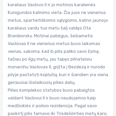
karaliaus Vaclovo II ir jo motinos karalienės
Kunigundos kalinimo vieta. Čia juos ne vienerius
metus, spartietiškomis sąlygomis, kalino jaunojo
karaliaus vardu tuo metu šalį valdęs Ota
Braniborsky. Motinai pabėgus, šešiametis
Vaclovas II ne vienerius metus buvo laikomas
vienas, sakoma, kad ši pilis paliko savo žymę,
tačiau po ilgų metų, jau tapęs pilnateisiu
monarchu Vaclovas II, grįžta į Bezdezą ir nurodo
pilyje pastatyti koplyčią, kuri ir šiandien yra viena
geriausiai išsilaikiusių pilies dalių.
Pilies komplekso statybos buvo pabaigtos
valdant Vaclovui II ir buvo naudojamos kaip
medžioklės ir poilsio rezidencija. Pagal savo
paskirtį pilis tarnavo iki Trisdešimties metų karo,