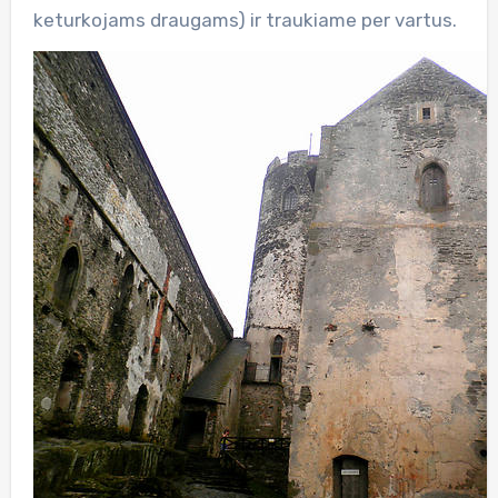
keturkojams draugams) ir traukiame per vartus.