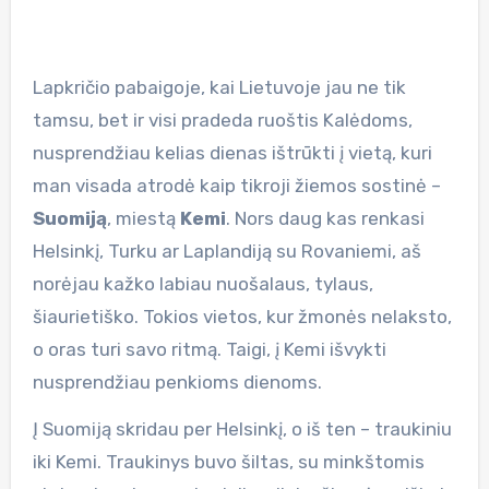
Lapkričio pabaigoje, kai Lietuvoje jau ne tik
tamsu, bet ir visi pradeda ruoštis Kalėdoms,
nusprendžiau kelias dienas ištrūkti į vietą, kuri
man visada atrodė kaip tikroji žiemos sostinė –
Suomiją
, miestą
Kemi
. Nors daug kas renkasi
Helsinkį, Turku ar Laplandiją su Rovaniemi, aš
norėjau kažko labiau nuošalaus, tylaus,
šiaurietiško. Tokios vietos, kur žmonės nelaksto,
o oras turi savo ritmą. Taigi, į Kemi išvykti
nusprendžiau penkioms dienoms.
Į Suomiją skridau per Helsinkį, o iš ten – traukiniu
iki Kemi. Traukinys buvo šiltas, su minkštomis