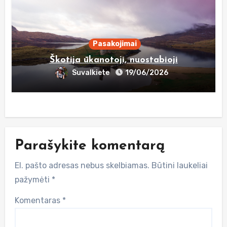
Pasakojimai
Škotija ūkanotoji, nuostabioji
Suvalkiete
19/06/2026
Parašykite komentarą
El. pašto adresas nebus skelbiamas.
Būtini laukeliai
pažymėti
*
Komentaras
*