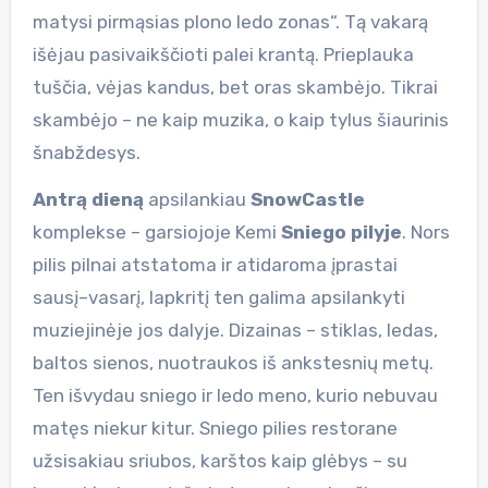
matysi pirmąsias plono ledo zonas“. Tą vakarą
išėjau pasivaikščioti palei krantą. Prieplauka
tuščia, vėjas kandus, bet oras skambėjo. Tikrai
skambėjo – ne kaip muzika, o kaip tylus šiaurinis
šnabždesys.
Antrą dieną
apsilankiau
SnowCastle
komplekse – garsiojoje Kemi
Sniego pilyje
. Nors
pilis pilnai atstatoma ir atidaroma įprastai
sausį–vasarį, lapkritį ten galima apsilankyti
muziejinėje jos dalyje. Dizainas – stiklas, ledas,
baltos sienos, nuotraukos iš ankstesnių metų.
Ten išvydau sniego ir ledo meno, kurio nebuvau
matęs niekur kitur. Sniego pilies restorane
užsisakiau sriubos, karštos kaip glėbys – su