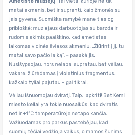
Ametisto muziejų
. Tai vieta, kurioje ne tik
matai akmenis, bet ir supranti, kaip žmonės su
jais gyvena. Suomiška ramybė mane tiesiog
pribloškė: muziejaus darbuotojas su barzda ir
rudomis akimis paaiškino, kad ametistas
laikomas vidinės šviesos akmeniu. „Žiūrint į jį, tu
matai savo pačio laiką“, – pasakė jis.
Nusišypsojau, nors nelabai supratau, bet vėliau,
vakare, žiūrėdamas į violetinius fragmentus,
kažkaip tyliai pajutau – gal tikrai.
Vėliau išnuomojau dviratį. Taip, lapkritį! Bet Kemi
miesto keliai yra tokie nuosaikūs, kad dviratis
net ir +1°C temperatūroje netapo kančia.
Važiuodamas pro parkus pastebėjau, kad
suomių tėčiai vedžioja vaikus, o mamos šunims