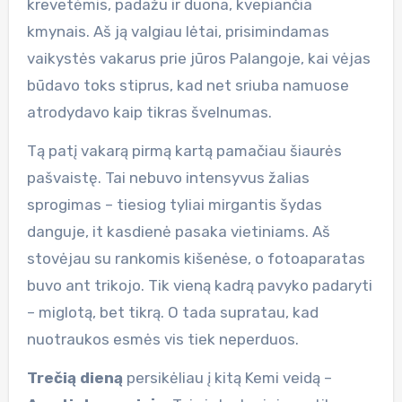
krevetėmis, padažu ir duona, kvepiančia
kmynais. Aš ją valgiau lėtai, prisimindamas
vaikystės vakarus prie jūros Palangoje, kai vėjas
būdavo toks stiprus, kad net sriuba namuose
atrodydavo kaip tikras švelnumas.
Tą patį vakarą pirmą kartą pamačiau šiaurės
pašvaistę. Tai nebuvo intensyvus žalias
sprogimas – tiesiog tyliai mirgantis šydas
danguje, it kasdienė pasaka vietiniams. Aš
stovėjau su rankomis kišenėse, o fotoaparatas
buvo ant trikojo. Tik vieną kadrą pavyko padaryti
– miglotą, bet tikrą. O tada supratau, kad
nuotraukos esmės vis tiek neperduos.
Trečią dieną
persikėliau į kitą Kemi veidą –