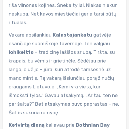
riša vilnones kojines. Šneka tyliai. Niekas niekur
neskuba. Net kavos miestiečiai geria tarsi būtų
ritualas.
Vakare apsilankiau
Kalastajankatu
gatvėje
esančioje suomiškoje tavernoje. Ten valgiau
lohikeitto
– tradicinę lašišos sriubą. Tiršta, su
krapais, bulvėmis ir grietinėle. Sėdėjau prie
lango, o už jo – jūra, kuri atrodė tamsesnė už
mano mintis. Tą vakarą išsiunčiau porą žinučių
draugams Lietuvoje: „Kemi yra vieta, kur
išmoksti tylos.“ Gavau atsakymą: „Ar tau ten ne
per šalta?“ Bet atsakymas buvo paprastas – ne.
Šaltis sukuria ramybę.
Ketvirtą dieną
keliavau prie
Bothnian Bay