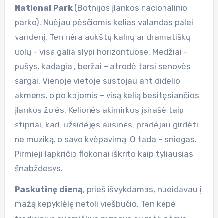
National Park
(Botnijos įlankos nacionalinio
parko). Nuėjau pėsčiomis kelias valandas palei
vandenį. Ten nėra aukštų kalnų ar dramatiškų
uolų – visa galia slypi horizontuose. Medžiai –
pušys, kadagiai, beržai – atrodė tarsi senovės
sargai. Vienoje vietoje sustojau ant didelio
akmens, o po kojomis – visą kelią besitęsiančios
įlankos žolės. Kelionės akimirkos įsirašė taip
stipriai, kad, užsidėjęs ausines, pradėjau girdėti
ne muziką, o savo kvėpavimą. O tada – sniegas.
Pirmieji lapkričio flokonai iškrito kaip tyliausias
šnabždesys.
Paskutinę dieną
, prieš išvykdamas, nueidavau į
mažą kepyklėlę netoli viešbučio. Ten kepė