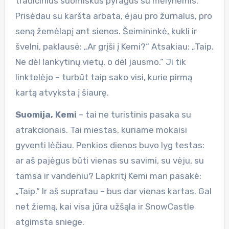
tradicinius suomiškus pyragus su mėlynėmis.
Prisėdau su karšta arbata, ėjau pro žurnalus, pro
seną žemėlapį ant sienos. Šeimininkė, kukli ir
švelni, paklausė: „Ar grįši į Kemi?“ Atsakiau: „Taip.
Ne dėl lankytinų vietų, o dėl jausmo.“ Ji tik
linktelėjo – turbūt taip sako visi, kurie pirmą
kartą atvyksta į šiaurę.
Suomija, Kemi
– tai ne turistinis pasaka su
atrakcionais. Tai miestas, kuriame mokaisi
gyventi lėčiau. Penkios dienos buvo lyg testas:
ar aš pajėgus būti vienas su savimi, su vėju, su
tamsa ir vandeniu? Lapkritį Kemi man pasakė:
„Taip.“ Ir aš supratau – bus dar vienas kartas. Gal
net žiemą, kai visa jūra užšąla ir SnowCastle
atgimsta sniege.