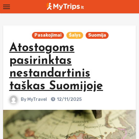
Skip
to
content
Pasakojimai
Šalys
Suomija
Atostogoms
pasirinktas
nestandartinis
taškas Suomijoje
By
MyTravel
12/11/2025