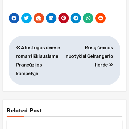
Navigacija
Atostogos dviese
Mūsų šeimos
tarp
romantiškiausiame
nuotykiai Geirangerio
įrašų
Prancūzijos
fjorde
kampelyje
Related Post