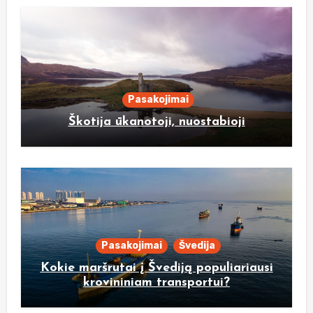
Pasakojimai
Škotija ūkanotoji, nuostabioji
Pasakojimai
Švedija
Kokie maršrutai į Švediją populiariausi
krovininiam transportui?