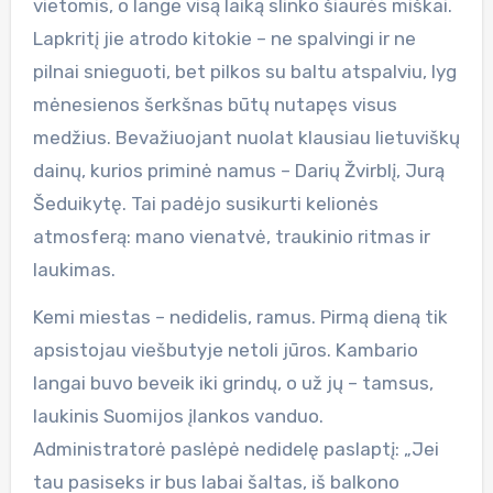
vietomis, o lange visą laiką slinko šiaurės miškai.
Lapkritį jie atrodo kitokie – ne spalvingi ir ne
pilnai snieguoti, bet pilkos su baltu atspalviu, lyg
mėnesienos šerkšnas būtų nutapęs visus
medžius. Bevažiuojant nuolat klausiau lietuviškų
dainų, kurios priminė namus – Darių Žvirblį, Jurą
Šeduikytę. Tai padėjo susikurti kelionės
atmosferą: mano vienatvė, traukinio ritmas ir
laukimas.
Kemi miestas – nedidelis, ramus. Pirmą dieną tik
apsistojau viešbutyje netoli jūros. Kambario
langai buvo beveik iki grindų, o už jų – tamsus,
laukinis Suomijos įlankos vanduo.
Administratorė paslėpė nedidelę paslaptį: „Jei
tau pasiseks ir bus labai šaltas, iš balkono