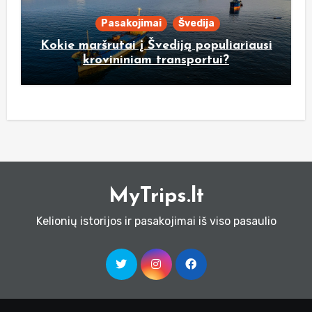
Pasakojimai
Švedija
Kokie maršrutai į Švediją populiariausi
krovininiam transportui?
MyTrips.lt
Kelionių istorijos ir pasakojimai iš viso pasaulio