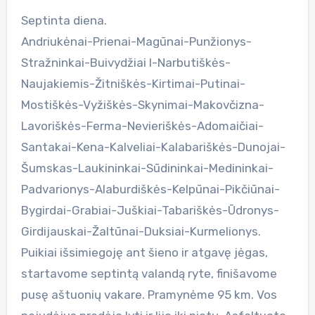
Septinta diena.
Andriukėnai-Prienai-Magūnai-Punžionys-
Stražninkai-Buivydžiai I-Narbutiškės-
Naujakiemis-Žitniškės-Kirtimai-Putinai-
Mostiškės-Vyžiškės-Skynimai-Makovčizna-
Lavoriškės-Ferma-Nevieriškės-Adomaičiai-
Santakai-Kena-Kalveliai-Kalabariškės-Dunojai-
Šumskas-Laukininkai-Sūdininkai-Medininkai-
Padvarionys-Alaburdiškės-Kelpūnai-Pikčiūnai-
Bygirdai-Grabiai-Juškiai-Tabariškės-Ūdronys-
Girdijauskai-Žaltūnai-Duksiai-Kurmelionys.
Puikiai išsimiegoję ant šieno ir atgavę jėgas,
startavome septintą valandą ryte, finišavome
pusę aštuonių vakare. Pramynėme 95 km. Vos