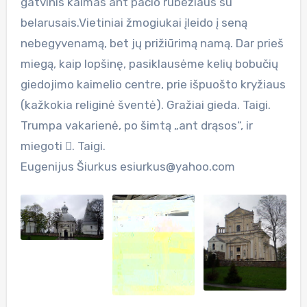
gatvinis kaimas ant pačio rubežiaus su
belarusais.Vietiniai žmogiukai įleido į seną
nebegyvenamą, bet jų prižiūrimą namą. Dar prieš
miegą, kaip lopšinę, pasiklausėme kelių bobučių
giedojimo kaimelio centre, prie išpuošto kryžiaus
(kažkokia religinė šventė). Gražiai gieda. Taigi.
Trumpa vakarienė, po šimtą „ant drąsos“, ir
miegoti . Taigi.
Eugenijus Šiurkus
esiurkus@yahoo.com