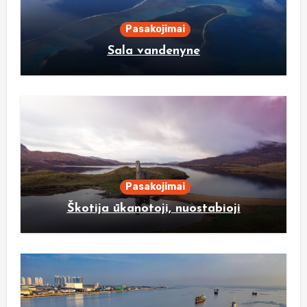
Pasakojimai
Sala vandenyne
Pasakojimai
Škotija ūkanotoji, nuostabioji