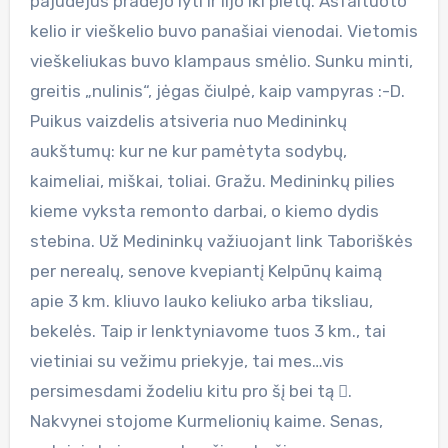
pajudėjus pradėjo lyti ir lijo iki pietų. Asfaltuoto
kelio ir vieškelio buvo panašiai vienodai. Vietomis
vieškeliukas buvo klampaus smėlio. Sunku minti,
greitis „nulinis“, jėgas čiulpė, kaip vampyras :-D.
Puikus vaizdelis atsiveria nuo Medininkų
aukštumų: kur ne kur pamėtyta sodybų,
kaimeliai, miškai, toliai. Gražu. Medininkų pilies
kieme vyksta remonto darbai, o kiemo dydis
stebina. Už Medininkų važiuojant link Taboriškės
per nerealų, senove kvepiantį Kelpūnų kaimą
apie 3 km. kliuvo lauko keliuko arba tiksliau,
bekelės. Taip ir lenktyniavome tuos 3 km., tai
vietiniai su vežimu priekyje, tai mes…vis
persimesdami žodeliu kitu pro šį bei tą .
Nakvynei stojome Kurmelionių kaime. Senas,