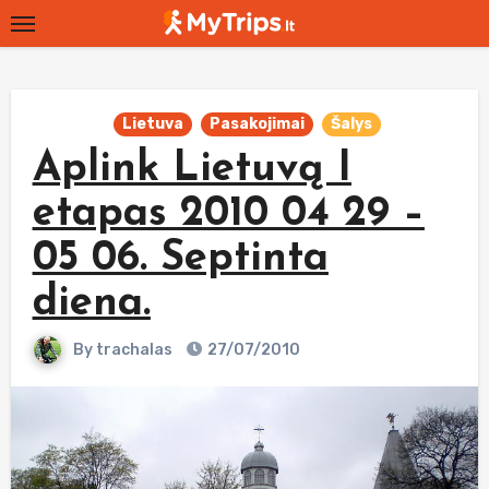
Skip
to
content
Lietuva
Pasakojimai
Šalys
Aplink Lietuvą I
etapas 2010 04 29 –
05 06. Septinta
diena.
By
trachalas
27/07/2010