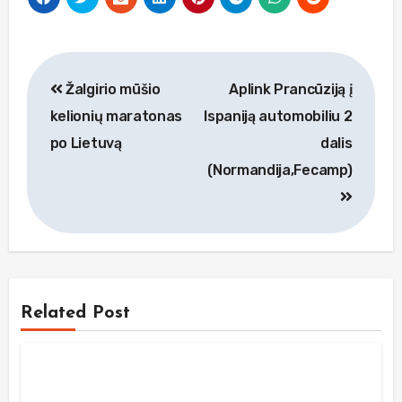
Navigacija
Žalgirio mūšio
Aplink Prancūziją į
tarp
kelionių maratonas
Ispaniją automobiliu 2
įrašų
po Lietuvą
dalis
(Normandija,Fecamp)
Related Post