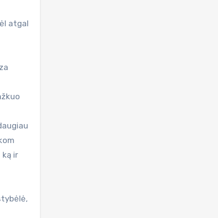
ėl atgal
aza
kažkuo
 daugiau
ikom
ką ir
tybėlė,