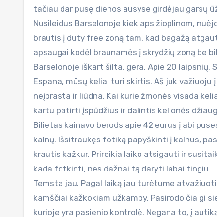
tačiau dar pusę dienos ausyse girdėjau garsų ūžes
Nusileidus Barselonoje kiek apsižioplinom, nuėjom
brautis į duty free zoną tam, kad bagažą atgautu
apsaugai kodėl braunamės į skrydžių zoną be bil
Barselonoje iškart šilta, gera. Apie 20 laipsnių
Espana, mūsų keliai turi skirtis. Aš juk važiuoju
neįprasta ir liūdna. Kai kurie žmonės visada keli
kartu patirti įspūdžius ir dalintis kelionės džia
Bilietas kainavo berods apie 42 eurus į abi puse
kalnų. Išsitraukęs fotiką papyškinti į kalnus, p
krautis kažkur. Prireikia laiko atsigauti ir susit
kada fotkinti, nes dažnai tą daryti labai tingiu.
Temsta jau. Pagal laiką jau turėtume atvažiuoti
kamščiai kažkokiam užkampy. Pasirodo čia gi si
kurioje yra pasienio kontrolė. Negana to, į autiką