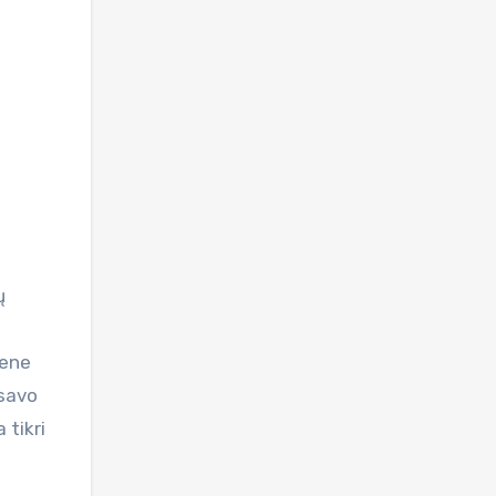
Bene
 savo
 tikri