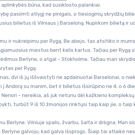
os aplinkybės būna, kad susiklosto palankiai.
ę pasiimti atlygį ne pinigais, o tiesioginių skrydžių bilie
s bilietus iš Vilniaus į Barseloną. Nupirkom bilietą ir u
kimu ir nukreipimu per Rygą. Be abejo, tas atsitiko ir mums
ungiamuosius miestus bent kelis kartus. Tačiau per Rygą sk
ėdimus Berlyne, o atgal – Stokholme. Tačiau man skrydis
arytas per Rygą.
ienas, dvi iš jų iššvaistyti ne apdainuotai Barselonai, o ni
 į Andorą su manim, bet ir bilietus išsirūpino ne 4, o 6 die
. Nenori – nereikia, aš juk neturiu dėl kažkieno kompleksų
ykti, turbūt 9 iš 10 žmonijos rinktųsi taip kaip jie, o taip 
 Berlyne. Vilniuje spalis, žvarbu, šalta ir drėgna. Man sl
s Berlyne galvoju, kad galva išsprogs. Šiaip tai atlaikė ne