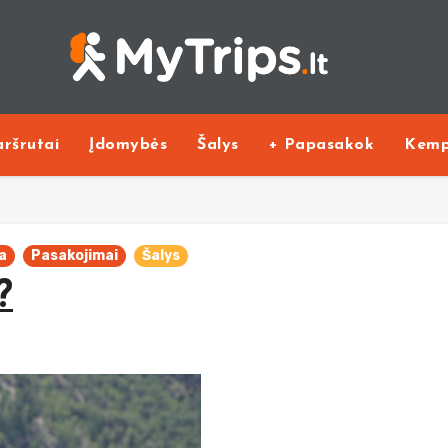
ršrutai
Įdomybės
Šalys
+ Papasakok
Kemp
a
Pasakojimai
Šalys
?