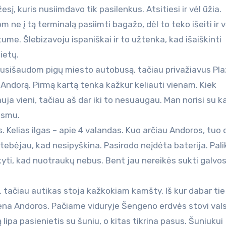
į, kuris nusiimdavo tik pasilenkus. Atsitiesi ir vėl ūžia.
 ne į tą terminalą pasiimti bagažo, dėl to teko išeiti ir v
me. Šlebizavoju ispaniškai ir to užtenka, kad išaiškinti
ietų.
. Susišaudom pigų miesto autobusą, tačiau privažiavus Pl
 į Andorą. Pirmą kartą tenka kažkur keliauti vienam. Kiek
auja vieni, tačiau aš dar iki to nesuaugau. Man norisi su 
ugsmu.
s. Kelias ilgas – apie 4 valandas. Kuo arčiau Andoros, tuo
astebėjau, kad nesipyškina. Pasirodo neįdėta baterija. Pal
aikyti, kad nuotraukų nebus. Bent jau nereikės sukti galvos 
, tačiau autikas stoja kažkokiam kamšty. Iš kur dabar tie
ena Andoros. Pačiame viduryje Šengeno erdvės stovi vals
 lipa pasienietis su šuniu, o kitas tikrina pasus. Šuniukui