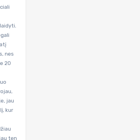
ciali
aidyti.
gali
atį
s, nes
je 20
nuo
vojau,
je, jau
į, kur
džiau
iau ten