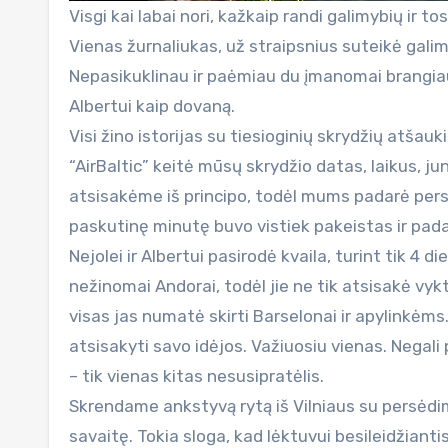
Visgi kai labai nori, kažkaip randi galimybių ir t
Vienas žurnaliukas, už straipsnius suteikė galimyb
Nepasikuklinau ir paėmiau du įmanomai brangiausiu
Albertui kaip dovaną.
Visi žino istorijas su tiesioginių skrydžių atšau
“AirBaltic” keitė mūsų skrydžio datas, laikus, j
atsisakėme iš principo, todėl mums padarė pers
paskutinę minutę buvo vistiek pakeistas ir pad
Nejolei ir Albertui pasirodė kvaila, turint tik 4 d
nežinomai Andorai, todėl jie ne tik atsisakė vykti
visas jas numatė skirti Barselonai ir apylinkėms
atsisakyti savo idėjos. Važiuosiu vienas. Negali p
– tik vienas kitas nesusipratėlis.
Skrendame ankstyvą rytą iš Vilniaus su persėdimu
savaitę. Tokia sloga, kad lėktuvui besileidžianti