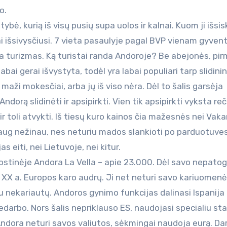
o.
bė, kurią iš visų pusių supa uolos ir kalnai. Kuom ji išsis
ai išsivysčiusi. 7 vieta pasaulyje pagal BVP vienam gyvent
yra turizmas. Ką turistai randa Andoroje? Be abejonės, pir
abai gerai išvystyta, todėl yra labai populiari tarp slidini
 maži mokesčiai, arba jų iš viso nėra. Dėl to šalis garsėja
dorą slidinėti ir apsipirkti. Vien tik apsipirkti vyksta reč
r toli atvykti. Iš tiesų kuro kainos čia mažesnės nei Vaka
daug nežinau, nes neturiu mados slankioti po parduotuves,
as eiti, nei Lietuvoje, nei kitur.
ostinėje Andora La Vella – apie 23.000. Dėl savo nepatog
XX a. Europos karo audrų. Ji net neturi savo kariuomenės
eku nekariautų. Andoros gynimo funkcijas dalinasi Ispanija 
darbo. Nors šalis nepriklauso ES, naudojasi specialiu st
 Andora neturi savos valiutos, sėkmingai naudoja eurą. Dar