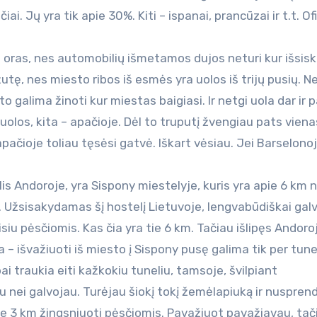
 Jų yra tik apie 30%. Kiti – ispanai, prancūzai ir t.t. Ofi
s oras, nes automobilių išmetamos dujos neturi kur išsiskl
žutę, nes miesto ribos iš esmės yra uolos iš trijų pusių. Ne
l to galima žinoti kur miestas baigiasi. Ir netgi uola dar ir p
uolos, kita – apačioje. Dėl to truputį žvengiau pats viena
r apačioje toliau tęsėsi gatvė. Iškart vėsiau. Jei Barselono
is Andoroje, yra Sispony miestelyje, kuris yra apie 6 km 
i. Užsisakydamas šį hostelį Lietuvoje, lengvabūdiškai gal
eisiu pėsčiomis. Kas čia yra tie 6 km. Tačiau išlipęs Andoro
– išvažiuoti iš miesto į Sispony pusę galima tik per tunel
i traukia eiti kažkokiu tuneliu, tamsoje, švilpiant
 nei galvojau. Turėjau šiokį tokį žemėlapiuką ir nuspren
pie 3 km žingsniuoti pėsčiomis. Pavažiuot pavažiavau, tač