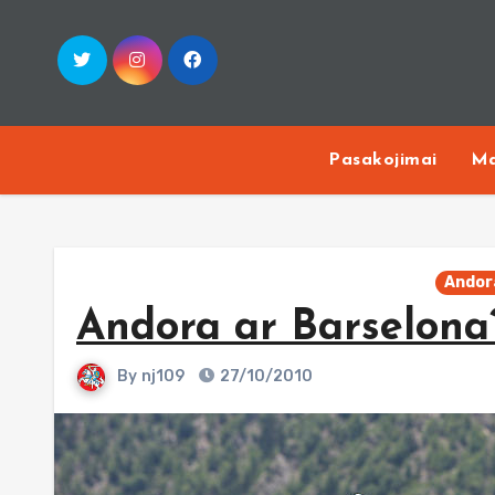
Skip
to
content
Pasakojimai
Ma
Andor
Andora ar Barselona
By
nj109
27/10/2010