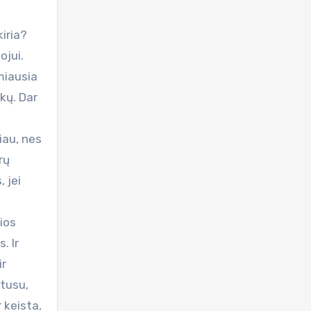
kiria?
ojui.
miausia
nkų. Dar
iau, nes
rų
 jei
ios
. Ir
ir
atusu,
 keista,