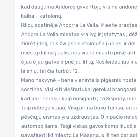
kad dauguma Andoros gyventojų yra ne andoriečiai.
kalba – katalonų.
Išlipu sostinėje Andorra La Vella. Mieste prasta
Andora La Vella miestas yra lyg ir įstatytas į dė
žiūrėt į tolį, nes žvilgsnis atsimuša į uolas, ir dė
miestą dalina į dalis, nes viena miesto pusė ant 
ėjau ėjau gatve ir priėjau liftą. Nusileidau juo i
laisnių, tai čia turbūt 12.
Mano nakvynė – bene vienintelis pigesnis hostel
sostinės. Visi kiti viešbutukai gerokai brangesn
kad jei ir nerasiu kaip nusigauti į tą Sispony, nu
taip nebegalvojau. Visų pirma buvo tamsu, antra 
pėsčiųjų eismas yra uždraustas. O ir pačio nelaba
automobiliams. Taigi viskas gavos komplikuočiau
pavažiuoti iki miesto La Masana, o iš ten dar a