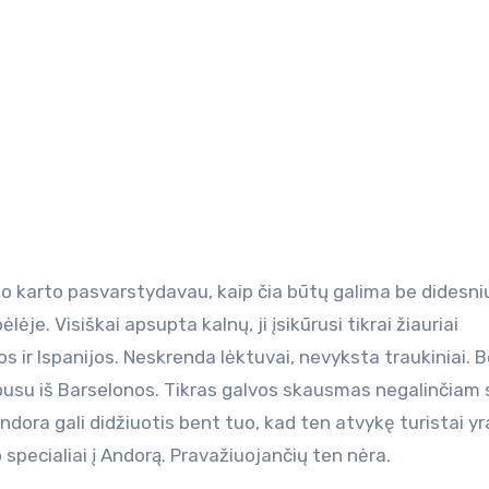
ėlėje. Visiškai apsupta kalnų, ji įsikūrusi tikrai žiauriai
s ir Ispanijos. Neskrenda lėktuvai, nevyksta traukiniai. 
obusu iš Barselonos. Tikras galvos skausmas negalinčiam
u Andora gali didžiuotis bent tuo, kad ten atvykę turistai yra
o specialiai į Andorą. Pravažiuojančių ten nėra.