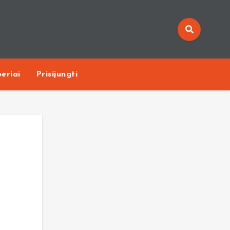
eriai
Prisijungti