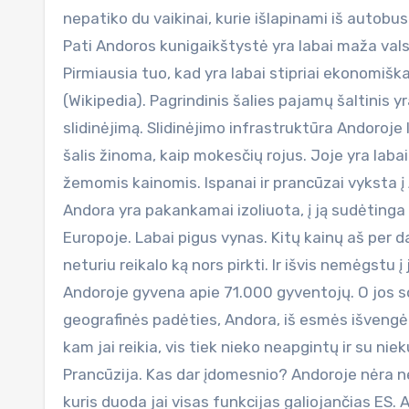
nepatiko du vaikinai, kurie išlapinami iš autobus
Pati Andoros kunigaikštystė yra labai maža valsty
Pirmiausia tuo, kad yra labai stipriai ekonomišk
(Wikipedia). Pagrindinis šalies pajamų šaltinis 
slidinėjimą. Slidinėjimo infrastruktūra Andoroje l
šalis žinoma, kaip mokesčių rojus. Joje yra labai
žemomis kainomis. Ispanai ir prancūzai vyksta į An
Andora yra pakankamai izoliuota, į ją sudėtinga i
Europoje. Labai pigus vynas. Kitų kainų aš per 
neturiu reikalo ką nors pirkti. Ir išvis nemėgstu į j
Andoroje gyvena apie 71.000 gyventojų. O jos s
geografinės padėties, Andora, iš esmės išvengė 
kam jai reikia, vis tiek nieko neapgintų ir su ni
Prancūzija. Kas dar įdomesnio? Andoroje nėra ne
kuris duoda jai visas funkcijas galiojančias ES.