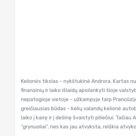
Kelionės tikslas – nykštukinė Androra. Kartas nuo karto pasvarstydavau, kaip čia būtų galima be didesnių
finansinių ir laiko išlaidų apsilankyti šioje valstyb
nepatogioje vietoje – užkampyje tarp Prancūzijo
greičiausias būdas – kelių valandų kelionė aut
laiko į kairę ir į dešinę švaistyti piliečiui. Tačia
“grynuoliai”, nes kas jau atvyksta, reiškia atvyk