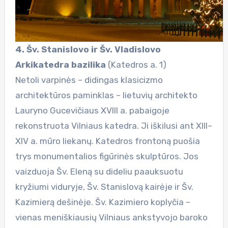
4. Šv. Stanislovo ir Šv. Vladislovo
Arkikatedra bazilika
(Katedros a. 1)
Netoli varpinės – didingas klasicizmo
architektūros paminklas – lietuvių architekto
Lauryno Gucevičiaus XVIII a. pabaigoje
rekonstruota Vilniaus katedra. Ji iškilusi ant XIII–
XIV a. mūro liekanų. Katedros frontoną puošia
trys monumentalios figūrinės skulptūros. Jos
vaizduoja Šv. Eleną su dideliu paauksuotu
kryžiumi viduryje, Šv. Stanislovą kairėje ir Šv.
Kazimierą dešinėje. Šv. Kazimiero koplyčia –
vienas meniškiausių Vilniaus ankstyvojo baroko