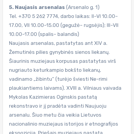
5. Naujasis arsenalas
(Arsenalo g. 1)
Tel. +370 5 262 7774, darbo laikas: II–VI 10.00–
17.00, VII 10.00–15.00 (gegužė– rugsėjis); III–VII
10.00–17.00 (spalis– balandis)
Naujasis arsenalas, pastatytas ant XIV a.
Žemutinės pilies gynybinės sienos liekanų.
Šiaurinis muziejaus korpusas pastatytas virš
nugriauto keturkampio bokšto liekanų,
vadinamo „žibintu“ (turėjo šviesti Ne-rimi
plaukiantiems laivams). XVIII a. Vilniaus vaivada
Mykolas Kazimieras Oginskis pastatą
rekonstravo ir jį pradėta vadinti Naujuoju
arsenalu. Šiuo metu čia veikia Lietuvos
nacionalinio muziejaus istorijos ir etnografijos
ekspozicija. Priešais muziejaus pastatą,