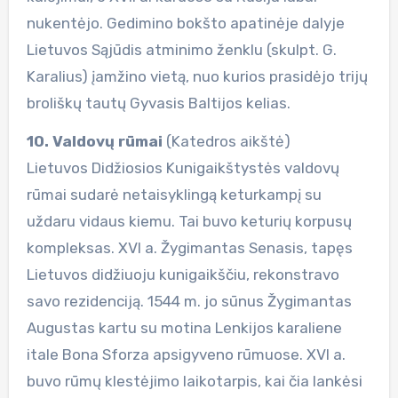
nukentėjo. Gedimino bokšto apatinėje dalyje
Lietuvos Sąjūdis atminimo ženklu (skulpt. G.
Karalius) įamžino vietą, nuo kurios prasidėjo trijų
broliškų tautų Gyvasis Baltijos kelias.
10. Valdovų rūmai
(Katedros aikštė)
Lietuvos Didžiosios Kunigaikštystės valdovų
rūmai sudarė netaisyklingą keturkampį su
uždaru vidaus kiemu. Tai buvo keturių korpusų
kompleksas. XVI a. Žygimantas Senasis, tapęs
Lietuvos didžiuoju kunigaikščiu, rekonstravo
savo rezidenciją. 1544 m. jo sūnus Žygimantas
Augustas kartu su motina Lenkijos karaliene
itale Bona Sforza apsigyveno rūmuose. XVI a.
buvo rūmų klestėjimo laikotarpis, kai čia lankėsi