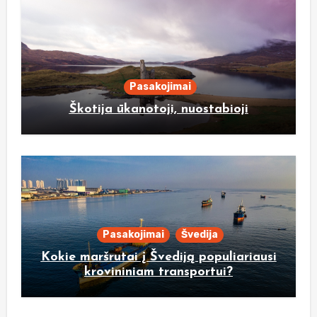
Pasakojimai
Škotija ūkanotoji, nuostabioji
Pasakojimai
Švedija
Kokie maršrutai į Švediją populiariausi
krovininiam transportui?