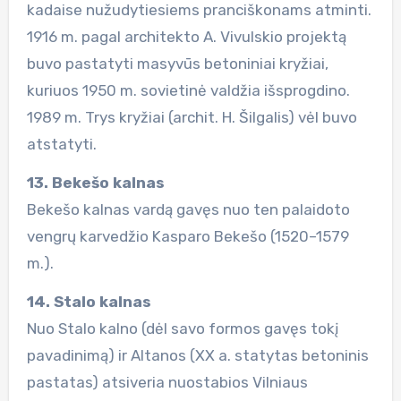
kadaise nužudytiesiems pranciškonams atminti.
1916 m. pagal architekto A. Vivulskio projektą
buvo pastatyti masyvūs betoniniai kryžiai,
kuriuos 1950 m. sovietinė valdžia išsprogdino.
1989 m. Trys kryžiai (archit. H. Šilgalis) vėl buvo
atstatyti.
13. Bekešo kalnas
Bekešo kalnas vardą gavęs nuo ten palaidoto
vengrų karvedžio Kasparo Bekešo (1520–1579
m.).
14. Stalo kalnas
Nuo Stalo kalno (dėl savo formos gavęs tokį
pavadinimą) ir Altanos (XX a. statytas betoninis
pastatas) atsiveria nuostabios Vilniaus