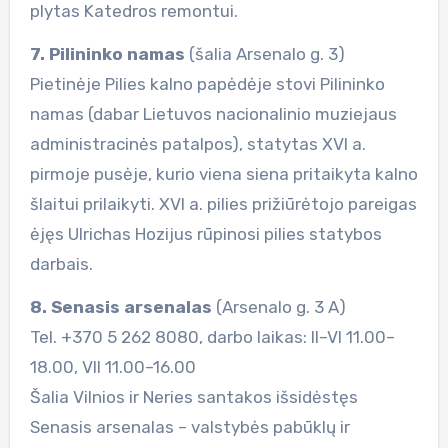
plytas Katedros remontui.
7. Pilininko namas
(šalia Arsenalo g. 3)
Pietinėje Pilies kalno papėdėje stovi Pilininko
namas (dabar Lietuvos nacionalinio muziejaus
administracinės patalpos), statytas XVI a.
pirmoje pusėje, kurio viena siena pritaikyta kalno
šlaitui prilaikyti. XVI a. pilies prižiūrėtojo pareigas
ėjęs Ulrichas Hozijus rūpinosi pilies statybos
darbais.
8. Senasis arsenalas
(Arsenalo g. 3 A)
Tel. +370 5 262 8080, darbo laikas: II–VI 11.00–
18.00, VII 11.00–16.00
Šalia Vilnios ir Neries santakos išsidėstęs
Senasis arsenalas – valstybės pabūklų ir