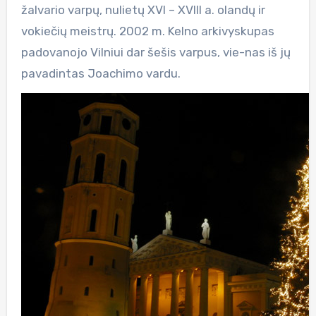
žalvario varpų, nulietų XVI – XVIII a. olandų ir
vokiečių meistrų. 2002 m. Kelno arkivyskupas
padovanojo Vilniui dar šešis varpus, vie-nas iš jų
pavadintas Joachimo vardu.