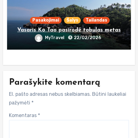
Pasakojimai
Šalys
Tailandas
Vasaris Ko Tao pasirodė tobulas metas
MyTravel
22/02/2026
Parašykite komentarą
El. pašto adresas nebus skelbiamas.
Būtini laukeliai
pažymėti
*
Komentaras
*