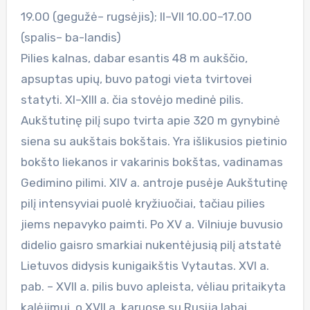
19.00 (gegužė– rugsėjis); II–VII 10.00–17.00
(spalis– ba-landis)
Pilies kalnas, dabar esantis 48 m aukščio,
apsuptas upių, buvo patogi vieta tvirtovei
statyti. XI–XIII a. čia stovėjo medinė pilis.
Aukštutinę pilį supo tvirta apie 320 m gynybinė
siena su aukštais bokštais. Yra išlikusios pietinio
bokšto liekanos ir vakarinis bokštas, vadinamas
Gedimino pilimi. XIV a. antroje pusėje Aukštutinę
pilį intensyviai puolė kryžiuočiai, tačiau pilies
jiems nepavyko paimti. Po XV a. Vilniuje buvusio
didelio gaisro smarkiai nukentėjusią pilį atstatė
Lietuvos didysis kunigaikštis Vytautas. XVI a.
pab. – XVII a. pilis buvo apleista, vėliau pritaikyta
kalėjimui, o XVII a. karuose su Rusija labai