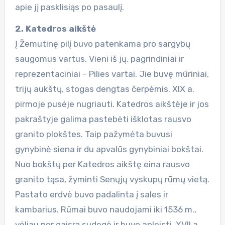
apie jį pasklisiąs po pasaulį.
2. Katedros aikštė
Į Žemutinę pilį buvo patenkama pro sargybų
saugomus vartus. Vieni iš jų, pagrindiniai ir
reprezentaciniai – Pilies vartai. Jie buvę mūriniai,
trijų aukštų, stogas dengtas čerpėmis. XIX a.
pirmoje pusėje nugriauti. Katedros aikštėje ir jos
pakraštyje galima pastebėti išklotas rausvo
granito plokštes. Taip pažymėta buvusi
gynybinė siena ir du apvalūs gynybiniai bokštai.
Nuo bokštų per Katedros aikštę eina rausvo
granito tąsa, žyminti Senųjų vyskupų rūmų vietą.
Pastato erdvė buvo padalinta į sales ir
kambarius. Rūmai buvo naudojami iki 1536 m.,
vėliau per gaisrą sudegė ir buvo apleisti. XVII a.