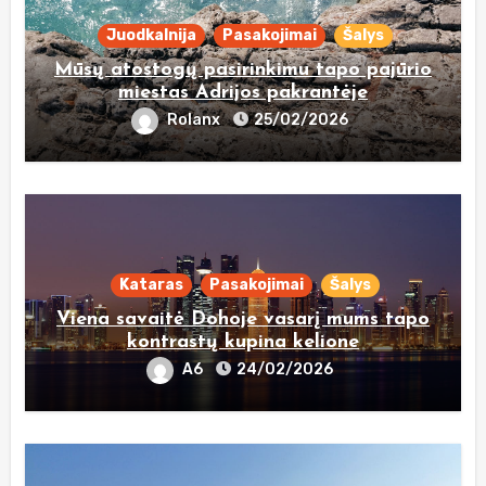
Juodkalnija
Pasakojimai
Šalys
Mūsų atostogų pasirinkimu tapo pajūrio
miestas Adrijos pakrantėje
Rolanx
25/02/2026
Kataras
Pasakojimai
Šalys
Viena savaitė Dohoje vasarį mums tapo
kontrastų kupina kelione
A6
24/02/2026