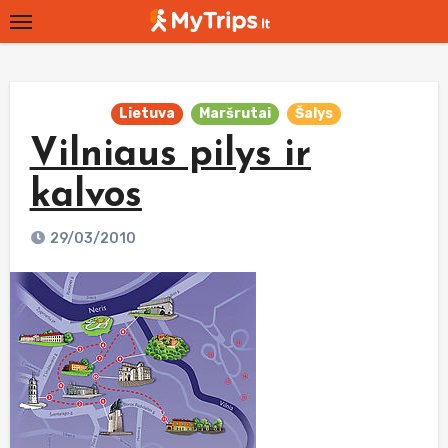
Skip
to
content
Lietuva
Maršrutai
Šalys
Vilniaus pilys ir
kalvos
29/03/2010