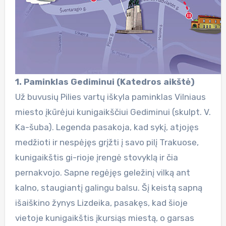
1. Paminklas Gediminui (Katedros aikštė)
Už buvusių Pilies vartų iškyla paminklas Vilniaus
miesto įkūrėjui kunigaikščiui Gediminui (skulpt. V.
Ka-šuba). Legenda pasakoja, kad sykį, atjojęs
medžioti ir nespėjęs grįžti į savo pilį Trakuose,
kunigaikštis gi-rioje įrengė stovyklą ir čia
pernakvojo. Sapne regėjęs geležinį vilką ant
kalno, staugiantį galingu balsu. Šį keistą sapną
išaiškino žynys Lizdeika, pasakęs, kad šioje
vietoje kunigaikštis įkursiąs miestą, o garsas