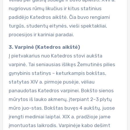
nugriovus rūmų likučius ir kitus statinius
padidėjo Katedros aikštė. Čia buvo rengiami
turgūs, studentų eitynės, vieši spektakliai,
procesijos ir kariniai paradai.
3. Varpinė (Katedros aikštė)
Į pietvakarius nuo Katedros stovi aukšta
varpinė. Tai seniausias išlikęs Žemutinės pilies
gynybinis statinys – keturkampis bokštas,
statytas XIV a. pirmoje pusėje, vėliau
panaudotas Katedros varpinei. Bokšto sienos
mūrytos iš lauko akmenų, įterpiant 2–3 plytų
mūro juo-stas. Bokštas buvęs 4 aukštų, juose
įrengti mediniai laiptai. XIX a. pradžioje jame
įmontuotas laikrodis. Varpinėje kabo dešimt