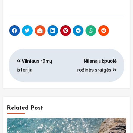
Navigacija
Vilniaus rūmų
Milaną užpuolė
tarp
istorija
rožinės sraigės
įrašų
Related Post