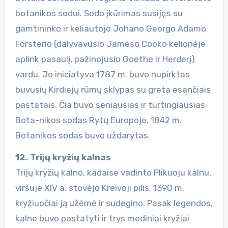
botanikos sodui. Sodo įkūrimas susijęs su
gamtininko ir keliautojo Johano Georgo Adamo
Forsterio (dalyvavusio Jameso Cooko kelionėje
aplink pasaulį, pažinojusio Goethe ir Herderį)
vardu. Jo iniciatyva 1787 m. buvo nupirktas
buvusių Kirdiejų rūmų sklypas su greta esančiais
pastatais. Čia buvo seniausias ir turtingiausias
Bota-nikos sodas Rytų Europoje. 1842 m.
Botanikos sodas buvo uždarytas.
12. Trijų kryžių kalnas
Trijų kryžių kalno, kadaise vadinto Plikuoju kalnu,
viršuje XIV a. stovėjo Kreivoji pilis. 1390 m.
kryžiuočiai ją užėmė ir sudegino. Pasak legendos,
kalne buvo pastatyti ir trys mediniai kryžiai