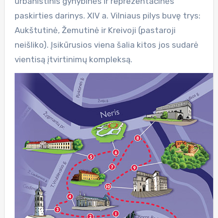
urbanistinis gynybinės ir reprezentacinės
paskirties darinys. XIV a. Vilniaus pilys buvę trys:
Aukštutinė, Žemutinė ir Kreivoji (pastaroji
neišliko). Įsikūrusios viena šalia kitos jos sudarė
vientisą įtvirtinimų kompleksą.