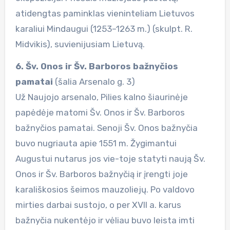
atidengtas paminklas vieninteliam Lietuvos
karaliui Mindaugui (1253–1263 m.) (skulpt. R.
Midvikis), suvienijusiam Lietuvą.
6. Šv. Onos ir Šv. Barboros bažnyčios
pamatai
(šalia Arsenalo g. 3)
Už Naujojo arsenalo, Pilies kalno šiaurinėje
papėdėje matomi Šv. Onos ir Šv. Barboros
bažnyčios pamatai. Senoji Šv. Onos bažnyčia
buvo nugriauta apie 1551 m. Žygimantui
Augustui nutarus jos vie-toje statyti naują Šv.
Onos ir Šv. Barboros bažnyčią ir įrengti joje
karališkosios šeimos mauzoliejų. Po valdovo
mirties darbai sustojo, o per XVII a. karus
bažnyčia nukentėjo ir vėliau buvo leista imti