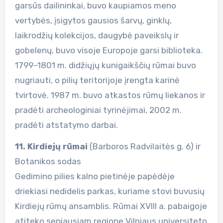
garsūs dailininkai, buvo kaupiamos meno
vertybės, įsigytos gausios šarvų, ginklų,
laikrodžių kolekcijos, daugybė paveikslų ir
gobelenų, buvo visoje Europoje garsi biblioteka.
1799–1801 m. didžiųjų kunigaikščių rūmai buvo
nugriauti, o pilių teritorijoje įrengta karinė
tvirtovė. 1987 m. buvo atkastos rūmų liekanos ir
pradėti archeologiniai tyrinėjimai, 2002 m.
pradėti atstatymo darbai.
11. Kirdiejų rūmai
(Barboros Radvilaitės g. 6) ir
Botanikos sodas
Gedimino pilies kalno pietinėje papėdėje
driekiasi nedidelis parkas, kuriame stovi buvusių
Kirdiejų rūmų ansamblis. Rūmai XVIII a. pabaigoje
atiteko seniausiam regione Vilniaus universiteto