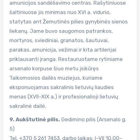
amunicijos sandėliavimo centras. Rašytiniuose
šaltiniuose jis minimas nuo XVI a. vidurio,
statytas ant Žemutinės pilies gynybinės sienos
liekanų. Jame buvo saugomos patrankos,
mortyros, sviediniai, granatos, šautuvai,
parakas, amunicija, vežimai ir kita artilerijai
priklausanti įranga. Restauruotame rytiniame
arsenalo korpuse šiuo metu įsikūręs
Taikomosios dailės muziejus, kuriame
eksponuojamas sakralinis lietuvių liaudies
menas (XVII–XIX a.) ir profesionalioji lietuvių
sakralinė dailė.
9. Aukštutinė pilis.
Gedimino pilis (Arsenalo g.
5)
Tel. +370 5 261 7453, darbo laikas: I–VII 10.00–