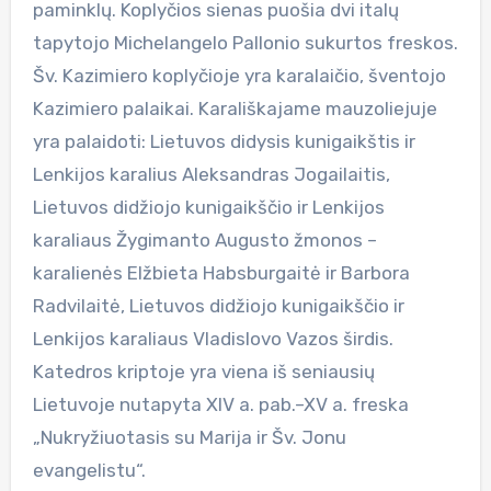
paminklų. Koplyčios sienas puošia dvi italų
tapytojo Michelangelo Pallonio sukurtos freskos.
Šv. Kazimiero koplyčioje yra karalaičio, šventojo
Kazimiero palaikai. Karališkajame mauzoliejuje
yra palaidoti: Lietuvos didysis kunigaikštis ir
Lenkijos karalius Aleksandras Jogailaitis,
Lietuvos didžiojo kunigaikščio ir Lenkijos
karaliaus Žygimanto Augusto žmonos –
karalienės Elžbieta Habsburgaitė ir Barbora
Radvilaitė, Lietuvos didžiojo kunigaikščio ir
Lenkijos karaliaus Vladislovo Vazos širdis.
Katedros kriptoje yra viena iš seniausių
Lietuvoje nutapyta XIV a. pab.–XV a. freska
„Nukryžiuotasis su Marija ir Šv. Jonu
evangelistu“.