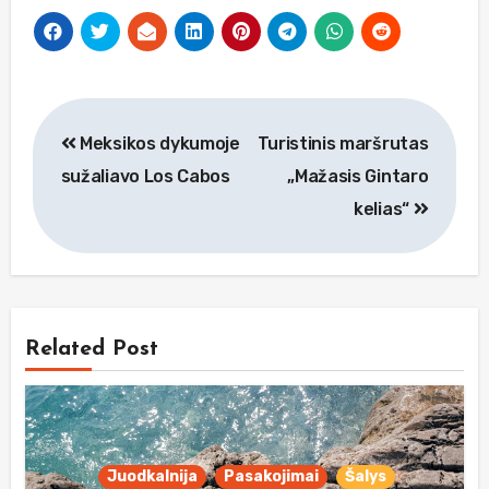
Navigacija
Meksikos dykumoje
Turistinis maršrutas
tarp
sužaliavo Los Cabos
„Mažasis Gintaro
įrašų
kelias“
Related Post
Juodkalnija
Pasakojimai
Šalys