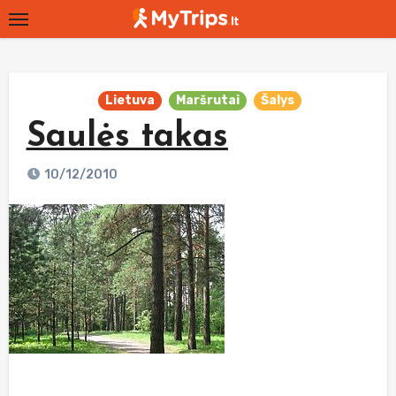
Skip
to
content
Lietuva
Maršrutai
Šalys
Saulės takas
10/12/2010