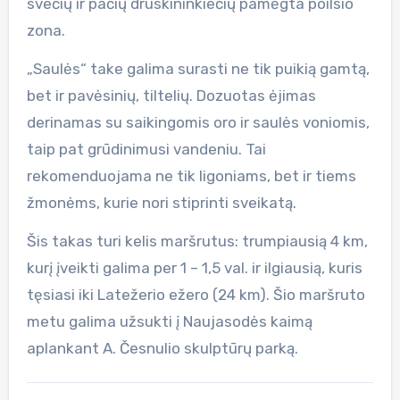
svečių ir pačių druskininkiečių pamėgta poilsio
zona.
„Saulės“ take galima surasti ne tik puikią gamtą,
bet ir pavėsinių, tiltelių. Dozuotas ėjimas
derinamas su saikingomis oro ir saulės voniomis,
taip pat grūdinimusi vandeniu. Tai
rekomenduojama ne tik ligoniams, bet ir tiems
žmonėms, kurie nori stiprinti sveikatą.
Šis takas turi kelis maršrutus: trumpiausią 4 km,
kurį įveikti galima per 1 – 1,5 val. ir ilgiausią, kuris
tęsiasi iki Latežerio ežero (24 km). Šio maršruto
metu galima užsukti į Naujasodės kaimą
aplankant A. Česnulio skulptūrų parką.