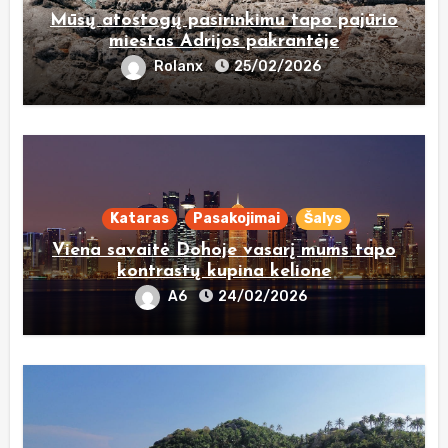
Mūsų atostogų pasirinkimu tapo pajūrio
miestas Adrijos pakrantėje
Rolanx
25/02/2026
Kataras
Pasakojimai
Šalys
Viena savaitė Dohoje vasarį mums tapo
kontrastų kupina kelione
A6
24/02/2026