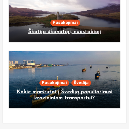
Pasakojimai
Škotija ūkanotoji, nuostabioji
Pasakojimai
Švedija
Kokie maršrutai į Švediją populiariausi
krovininiam transportui?