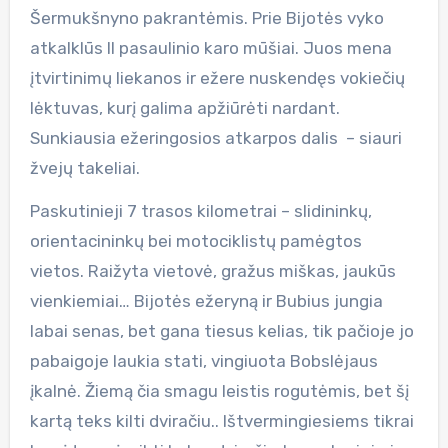
Šermukšnyno pakrantėmis. Prie Bijotės vyko
atkalklūs II pasaulinio karo mūšiai. Juos mena
įtvirtinimų liekanos ir ežere nuskendęs vokiečių
lėktuvas, kurį galima apžiūrėti nardant.
Sunkiausia ežeringosios atkarpos dalis – siauri
žvejų takeliai.
Paskutinieji 7 trasos kilometrai – slidininkų,
orientacininkų bei motociklistų pamėgtos
vietos. Raižyta vietovė, gražus miškas, jaukūs
vienkiemiai… Bijotės ežeryną ir Bubius jungia
labai senas, bet gana tiesus kelias, tik pačioje jo
pabaigoje laukia stati, vingiuota Bobslėjaus
įkalnė. Žiemą čia smagu leistis rogutėmis, bet šį
kartą teks kilti dviračiu.. Ištvermingiesiems tikrai