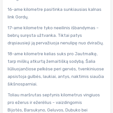
16-ame kilometre pasitinka sunkiausias kalnas
link Gordų.
17-ame kilometre tyko neeilinis išbandymas –
bebrų suręsta užtvanka. Tiktai patys
drąsiausieji ją pervažiuoja nenulipę nuo dviračių.
18-ame kilometre kelias suks pro Jautmalkę,
tarp miškų atkurtą žemaitišką sodybą. Šalia
liūliuojančiose pelkėse peri gervės, tvenkiniuose
apsistoja gulbės, laukiai, antys, naktimis siaučia
šikšnosparniai.
Toliau maršrutas septynis kilometrus vingiuos
pro ežerus ir ežerėlius – vaizdingomis
Bijotės, Barsukyno, Geluvos, Dubuko bei