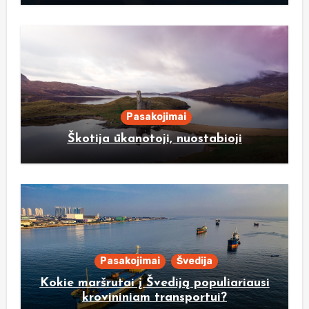
Pasakojimai
Škotija ūkanotoji, nuostabioji
Pasakojimai
Švedija
Kokie maršrutai į Švediją populiariausi
krovininiam transportui?