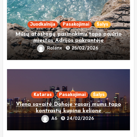
Juodkalnija
Pasakojimai
Šalys
Mūsų atostogų pasirinkimu tapo pajūrio
miestas Adrijos pakrantėje
Rolanx
25/02/2026
Kataras
Pasakojimai
Šalys
Viena savaitė Dohoje vasarį mums tapo
kontrastų kupina kelione
A6
24/02/2026