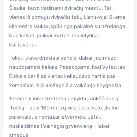
Šiauliai buvo vadinami dviračių miestu. Tai –
vienas iš pirmųjų dviračių takų Lietuvoje. 8-ame
kilometre laukia įspūdinga pakalnė su atodanga.
Nuo kalvos puikiai matosi saulėlydis ir
Kurtuvėnai.
Toliau trasa driekiasi senais, dabar jau mažai
naudojamais keliais. Pasakojama, kad Vytautas
Didysis per šias vietas keliaudavo tartis pas
žemaičius. XIX amžiuje čia vaikčiojo knygnešiai.
15-ame kilometre trasa pakykla į aukščiausią
tašką – apie 180 metrų virš jūros lygio. Įkalnė
pareikalaus nemažai ištvermės, užtat
nusileidimas į Vainagių gyvenvietę – labai
smagus.