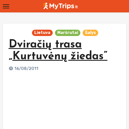
Skip
to
content
Lietuva
Maršrutai
Šalys
Dviračių trasa
„Kurtuvėnų žiedas”
16/08/2011