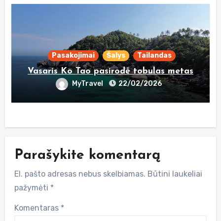
Pasakojimai
Šalys
Tailandas
Vasaris Ko Tao pasirodė tobulas metas
MyTravel
22/02/2026
Parašykite komentarą
El. pašto adresas nebus skelbiamas.
Būtini laukeliai
pažymėti
*
Komentaras
*