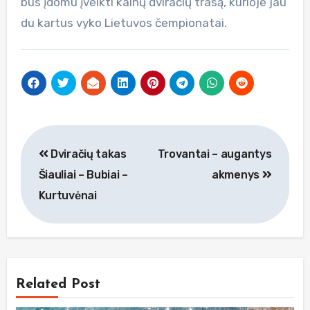
bus įdomu įveikti kalnų dviračių trasą, kurioje jau
du kartus vyko Lietuvos čempionatai.
Navigacija
Dviračių takas
Trovantai – augantys
tarp
Šiauliai – Bubiai –
akmenys
įrašų
Kurtuvėnai
Related Post