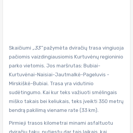
Skaičiumi
„33”
pažymėta dviračių trasa vingiuoja
pačiomis vaizdingiausiomis Kurtuvėnų regioninio
parko vietomis. Jos maršrutas: Bubiai-
Kurtuvėnai-Naisiai-Jautmalkė-Pageluvis -
Mirskiškė-Bubiai. Trasa yra vidutinio
sudėtingumo. Kai kur teks važiuoti smėlingais
miško takais bei keliukais, teks įveikti 350 metrų
bendrą pakilimą viename rate (33 km).
Pirmieji trasos kilometrai minami asfaltuotu
dviračių taku, nutiestu dar tais laikais, kai