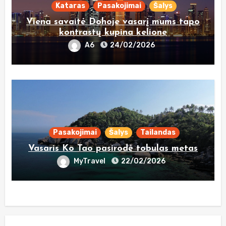
Kataras
Pasakojimai
Šalys
Viena savaitė Dohoje vasarį mums tapo
kontrastų kupina kelione
A6
24/02/2026
Pasakojimai
Šalys
Tailandas
Vasaris Ko Tao pasirodė tobulas metas
MyTravel
22/02/2026