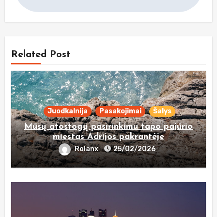
Related Post
Juodkalnija
Pasakojimai
Šalys
Mūsų atostogų pasirinkimu tapo pajūrio
miestas Adrijos pakrantėje
Rolanx
25/02/2026