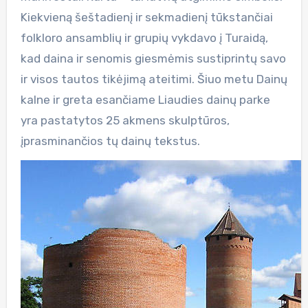
Kiekvieną šeštadienį ir sekmadienį tūkstančiai
folkloro ansamblių ir grupių vykdavo į Turaidą,
kad daina ir senomis giesmėmis sustiprintų savo
ir visos tautos tikėjimą ateitimi. Šiuo metu Dainų
kalne ir greta esančiame Liaudies dainų parke
yra pastatytos 25 akmens skulptūros,
įprasminančios tų dainų tekstus.