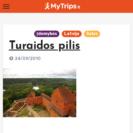
Skip
to
content
Įdomybės
Latvija
Šalys
Turaidos pilis
24/09/2010