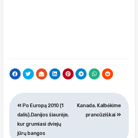
Navigacija
Po Europą 2010 (1
Kanada. Kalbėkime
tarp
dalis).Danijos šiaurėje,
prancūziškai
įrašų
kur grumiasi dviejų
jūrų bangos