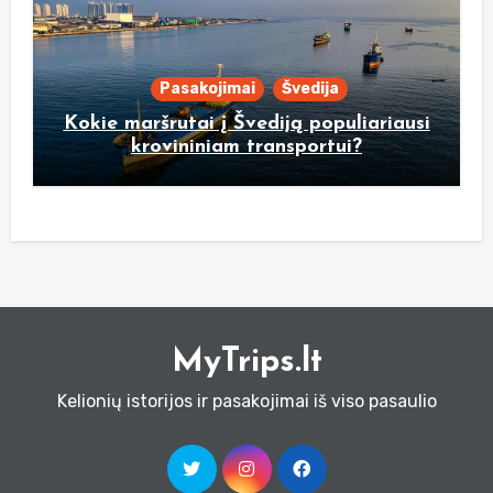
Pasakojimai
Švedija
Kokie maršrutai į Švediją populiariausi
krovininiam transportui?
MyTrips.lt
Kelionių istorijos ir pasakojimai iš viso pasaulio