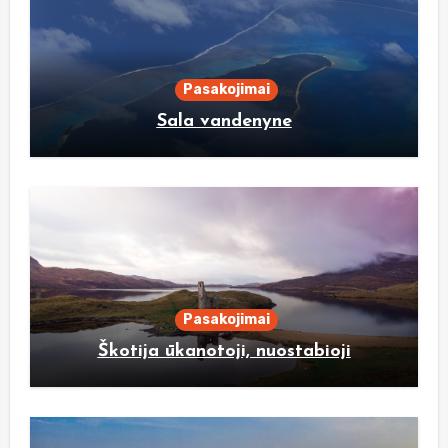
Pasakojimai
Sala vandenyne
Pasakojimai
Škotija ūkanotoji, nuostabioji