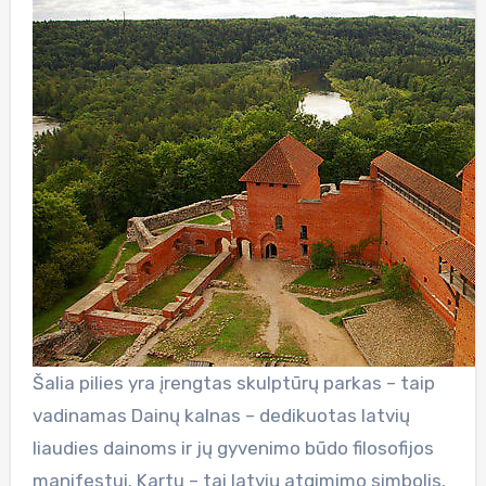
Šalia pilies yra įrengtas skulptūrų parkas – taip
vadinamas Dainų kalnas – dedikuotas latvių
liaudies dainoms ir jų gyvenimo būdo filosofijos
manifestui. Kartu – tai latvių atgimimo simbolis.