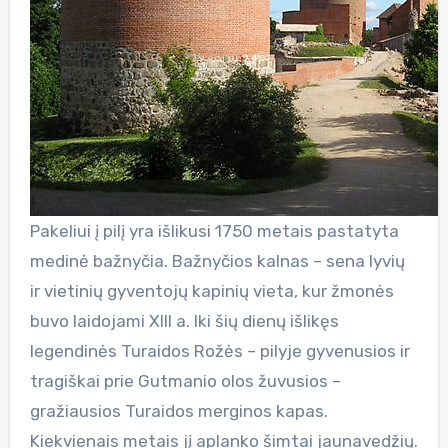
Pakeliui į pilį yra išlikusi 1750 metais pastatyta
medinė bažnyčia. Bažnyčios kalnas – sena lyvių
ir vietinių gyventojų kapinių vieta, kur žmonės
buvo laidojami XIII a. Iki šių dienų išlikęs
legendinės Turaidos Rožės – pilyje gyvenusios ir
tragiškai prie Gutmanio olos žuvusios –
gražiausios Turaidos merginos kapas.
Kiekvienais metais jį aplanko šimtai jaunavedžių.