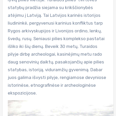
statybų pradžia siejama su krikščionybės
atėjimu į Latviją. Tai Latvijos karinės istorijos
liudininkė, pergyvenusi karinius konfliktus tarp
Rygos arkivyskupijos ir Livonijos ordino, lenkų,
švedų, rusų. Seniausi pilies komplekso pastatai
išliko iki šių dienų. Beveik 30 metų, Turaidos
pilyje dirbę archeologai, kasinėjimų metu rado
daug senovinių daiktų, pasakojančių apie pilies
statybas, istoriją, viduramžių gyvenimą. Dabar
juos galima išvysti pilyje, rengiamose devyniose
istorinėse, etnografinėse ir archeologinėse
ekspozicijose.