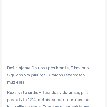
Dešiniajame Gaujos upės krante, 3 km. nuo
Siguldos yra įsikūręs Turaidos rezervatas –
muziejus.
Rezervato širdis – Turaidos viduramžių pilis,
pastatyta 1214 metais, sunaikintos medinės
lyvių pilies vietoje. Turaidos pilies-tvirtovės