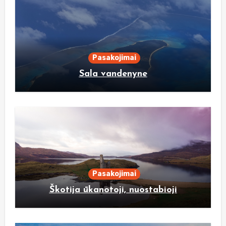
Pasakojimai
Sala vandenyne
Pasakojimai
Škotija ūkanotoji, nuostabioji