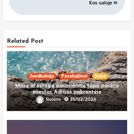
Kos saloje
įrašų
Related Post
Juodkalnija
Pasakojimai
Šalys
Mūsų atostogų pasirinkimu tapo pajūrio
miestas Adrijos pakrantėje
Rolanx
25/02/2026