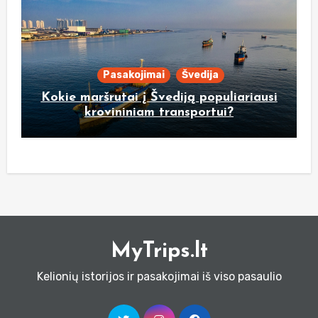
Pasakojimai
Švedija
Kokie maršrutai į Švediją populiariausi
krovininiam transportui?
MyTrips.lt
Kelionių istorijos ir pasakojimai iš viso pasaulio