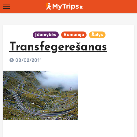
Skip
to
content
Įdomybės
Rumunija
Šalys
Transfegerešanas
08/02/2011