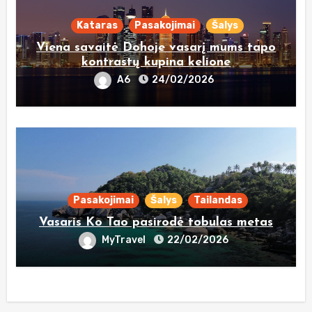
Kataras
Pasakojimai
Šalys
Viena savaitė Dohoje vasarį mums tapo
kontrastų kupina kelione
A6
24/02/2026
Pasakojimai
Šalys
Tailandas
Vasaris Ko Tao pasirodė tobulas metas
MyTravel
22/02/2026