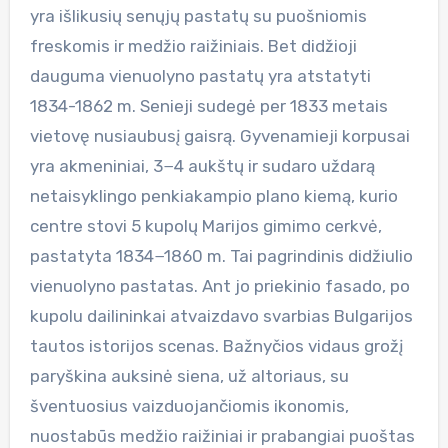
yra išlikusių senųjų pastatų su puošniomis
freskomis ir medžio raižiniais. Bet didžioji
dauguma vienuolyno pastatų yra atstatyti
1834-1862 m. Senieji sudegė per 1833 metais
vietovę nusiaubusį gaisrą. Gyvenamieji korpusai
yra akmeniniai, 3−4 aukštų ir sudaro uždarą
netaisyklingo penkiakampio plano kiemą, kurio
centre stovi 5 kupolų Marijos gimimo cerkvė,
pastatyta 1834−1860 m. Tai pagrindinis didžiulio
vienuolyno pastatas. Ant jo priekinio fasado, po
kupolu dailininkai atvaizdavo svarbias Bulgarijos
tautos istorijos scenas. Bažnyčios vidaus grožį
paryškina auksinė siena, už altoriaus, su
šventuosius vaizduojančiomis ikonomis,
nuostabūs medžio raižiniai ir prabangiai puoštas