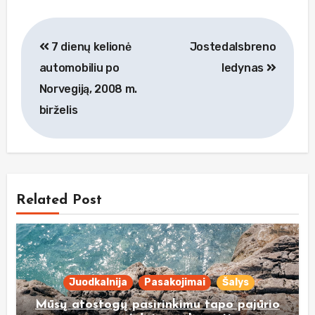
Navigacija
7 dienų kelionė
Jostedalsbreno
tarp
automobiliu po
ledynas
įrašų
Norvegiją, 2008 m.
birželis
Related Post
Juodkalnija
Pasakojimai
Šalys
Mūsų atostogų pasirinkimu tapo pajūrio