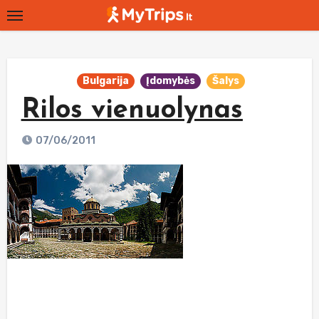
Skip
to
content
Bulgarija
Įdomybės
Šalys
Rilos vienuolynas
07/06/2011