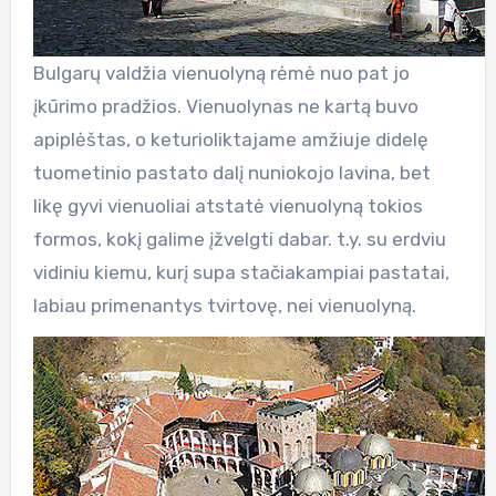
Bulgarų valdžia vienuolyną rėmė nuo pat jo
įkūrimo pradžios. Vienuolynas ne kartą buvo
apiplėštas, o keturioliktajame amžiuje didelę
tuometinio pastato dalį nuniokojo lavina, bet
likę gyvi vienuoliai atstatė vienuolyną tokios
formos, kokį galime įžvelgti dabar. t.y. su erdviu
vidiniu kiemu, kurį supa stačiakampiai pastatai,
labiau primenantys tvirtovę, nei vienuolyną.