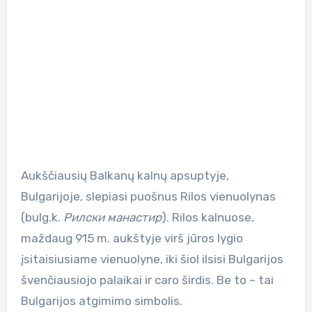
Aukščiausių Balkanų kalnų apsuptyje,
Bulgarijoje, slepiasi puošnus Rilos vienuolynas
(bulg.k.
Рилски манастир
). Rilos kalnuose,
maždaug 915 m. aukštyje virš jūros lygio
įsitaisiusiame vienuolyne, iki šiol ilsisi Bulgarijos
švenčiausiojo palaikai ir caro širdis. Be to – tai
Bulgarijos atgimimo simbolis.