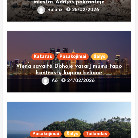
miestas Adrijos pakrantėje
Rolanx
25/02/2026
Kataras
Pasakojimai
Šalys
Viena savaitė Dohoje vasarį mums tapo
kontrastų kupina kelione
A6
24/02/2026
Pasakojimai
Šalys
Tailandas