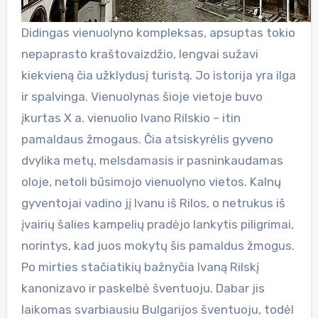
Didingas vienuolyno kompleksas, apsuptas tokio
nepaprasto kraštovaizdžio, lengvai sužavi
kiekvieną čia užklydusį turistą. Jo istorija yra ilga
ir spalvinga. Vienuolynas šioje vietoje buvo
įkurtas X a. vienuolio Ivano Rilskio – itin
pamaldaus žmogaus. Čia atsiskyrėlis gyveno
dvylika metų, melsdamasis ir pasninkaudamas
oloje, netoli būsimojo vienuolyno vietos. Kalnų
gyventojai vadino jį Ivanu iš Rilos, o netrukus iš
įvairių šalies kampelių pradėjo lankytis piligrimai,
norintys, kad juos mokytų šis pamaldus žmogus.
Po mirties stačiatikių bažnyčia Ivaną Rilskį
kanonizavo ir paskelbė šventuoju. Dabar jis
laikomas svarbiausiu Bulgarijos šventuoju, todėl