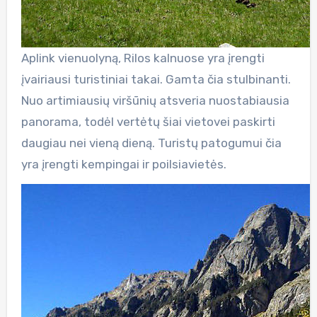
Aplink vienuolyną, Rilos kalnuose yra įrengti
įvairiausi turistiniai takai. Gamta čia stulbinanti.
Nuo artimiausių viršūnių atsveria nuostabiausia
panorama, todėl vertėtų šiai vietovei paskirti
daugiau nei vieną dieną. Turistų patogumui čia
yra įrengti kempingai ir poilsiavietės.