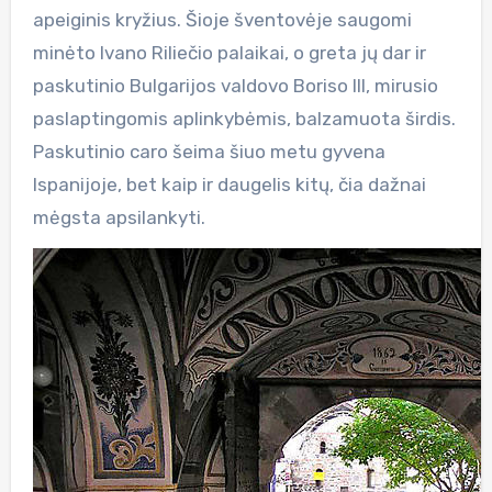
apeiginis kryžius. Šioje šventovėje saugomi
minėto Ivano Riliečio palaikai, o greta jų dar ir
paskutinio Bulgarijos valdovo Boriso III, mirusio
paslaptingomis aplinkybėmis, balzamuota širdis.
Paskutinio caro šeima šiuo metu gyvena
Ispanijoje, bet kaip ir daugelis kitų, čia dažnai
mėgsta apsilankyti.