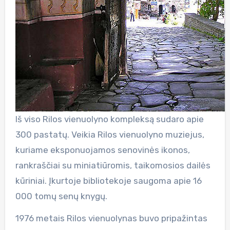
Iš viso Rilos vienuolyno kompleksą sudaro apie
300 pastatų. Veikia Rilos vienuolyno muziejus,
kuriame eksponuojamos senovinės ikonos,
rankraščiai su miniatiūromis, taikomosios dailės
kūriniai. Įkurtoje bibliotekoje saugoma apie 16
000 tomų senų knygų.
1976 metais Rilos vienuolynas buvo pripažintas