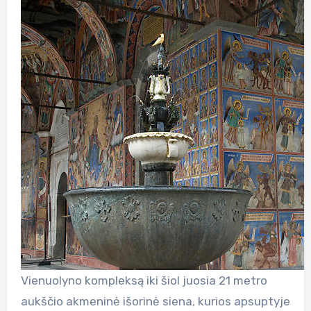
Vienuolyno kompleksą iki šiol juosia 21 metro
aukščio akmeninė išorinė siena, kurios apsuptyje