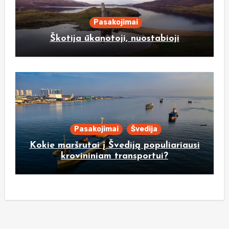
Pasakojimai
Škotija ūkanotoji, nuostabioji
Pasakojimai
Švedija
Kokie maršrutai į Švediją populiariausi
krovininiam transportui?