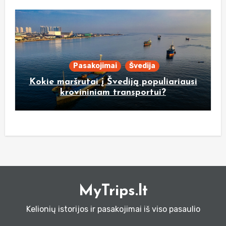
Pasakojimai
Švedija
Kokie maršrutai į Švediją populiariausi
krovininiam transportui?
MyTrips.lt
Kelionių istorijos ir pasakojimai iš viso pasaulio