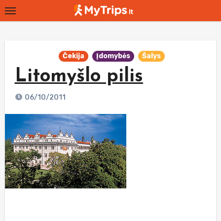
Skip
to
content
Čekija
Įdomybės
Šalys
Litomyšlo pilis
06/10/2011