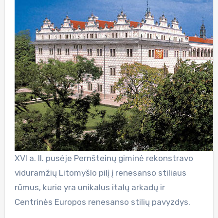
XVI a. II. pusėje Pernšteinų giminė rekonstravo
viduramžių Litomyšlo pilį į renesanso stiliaus
rūmus, kurie yra unikalus italų arkadų ir
Centrinės Europos renesanso stilių pavyzdys.