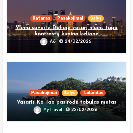
Kataras
Pasakojimai
Šalys
Viena savaitė Dohoje vasarį mums tapo
kontrastų kupina kelione
A6
24/02/2026
Pasakojimai
Šalys
Tailandas
Vasaris Ko Tao pasirodė tobulas metas
MyTravel
22/02/2026