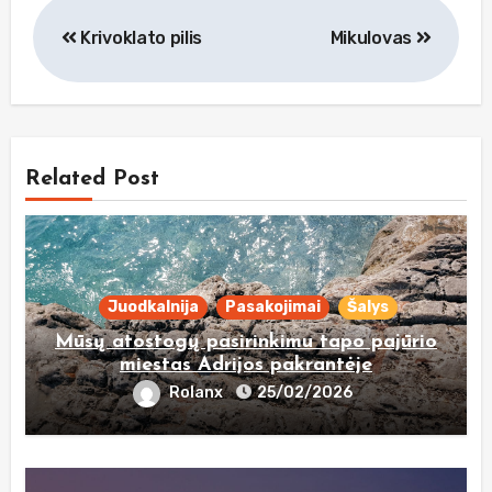
Navigacija
Krivoklato pilis
Mikulovas
tarp
įrašų
Related Post
Juodkalnija
Pasakojimai
Šalys
Mūsų atostogų pasirinkimu tapo pajūrio
miestas Adrijos pakrantėje
Rolanx
25/02/2026