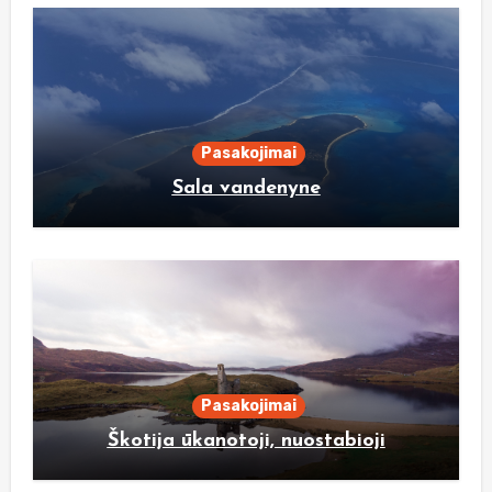
Pasakojimai
Sala vandenyne
Pasakojimai
Škotija ūkanotoji, nuostabioji