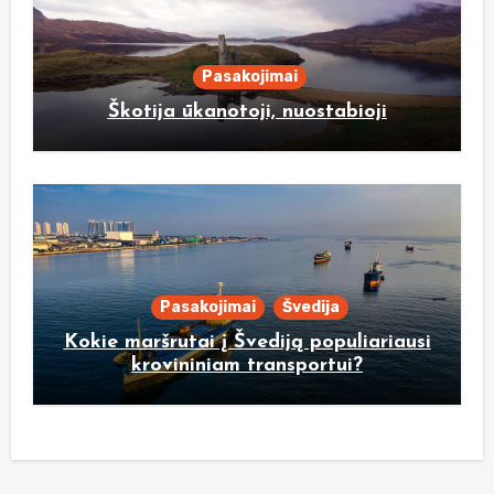
Pasakojimai
Škotija ūkanotoji, nuostabioji
Pasakojimai
Švedija
Kokie maršrutai į Švediją populiariausi
krovininiam transportui?