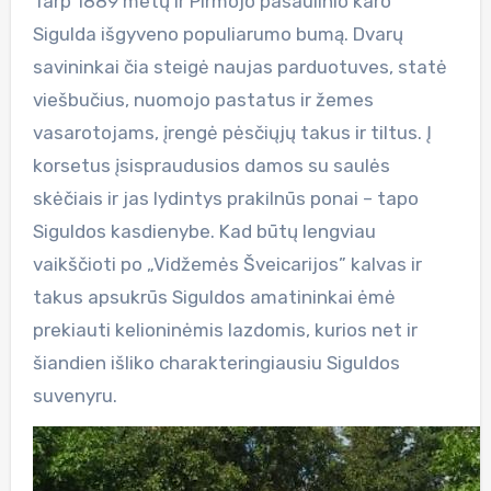
Tarp 1889 metų ir Pirmojo pasaulinio karo
Sigulda išgyveno populiarumo bumą. Dvarų
savininkai čia steigė naujas parduotuves, statė
viešbučius, nuomojo pastatus ir žemes
vasarotojams, įrengė pėsčiųjų takus ir tiltus. Į
korsetus įsispraudusios damos su saulės
skėčiais ir jas lydintys prakilnūs ponai – tapo
Siguldos kasdienybe. Kad būtų lengviau
vaikščioti po „Vidžemės Šveicarijos” kalvas ir
takus apsukrūs Siguldos amatininkai ėmė
prekiauti kelioninėmis lazdomis, kurios net ir
šiandien išliko charakteringiausiu Siguldos
suvenyru.