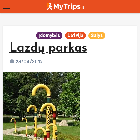
Skip
to
content
Įdomybės
Latvija
Šalys
Lazdų parkas
23/04/2012