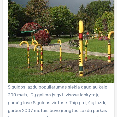
Siguldos lazdų populiarumas siekia daugiau kaip
200 metų. Jų galima įsigyti visose lankytojų
pamėgtose Siguldos vietose. Taip pat, šių lazdų
garbei 2007 metais buvo įrengtas Lazdų parkas