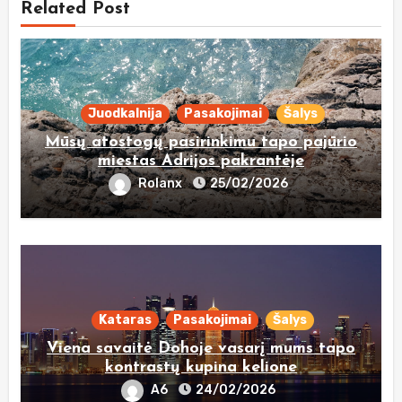
Related Post
Juodkalnija
Pasakojimai
Šalys
Mūsų atostogų pasirinkimu tapo pajūrio
miestas Adrijos pakrantėje
Rolanx
25/02/2026
Kataras
Pasakojimai
Šalys
Viena savaitė Dohoje vasarį mums tapo
kontrastų kupina kelione
A6
24/02/2026