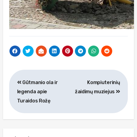
Navigacija
Gūtmanio ola ir
Kompiuterinių
tarp
legenda apie
žaidimų muziejus
įrašų
Turaidos Rožę