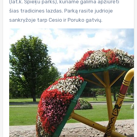
(lat.k. Spieķu parks), kuriame galima apžiūrėti
šias tradicines lazdas. Parką rasite judrioje
sankryžoje tarp Cesio ir Poruko gatvių.