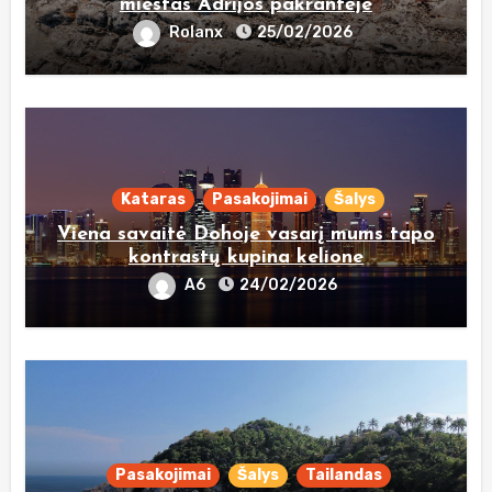
miestas Adrijos pakrantėje
Rolanx
25/02/2026
Kataras
Pasakojimai
Šalys
Viena savaitė Dohoje vasarį mums tapo
kontrastų kupina kelione
A6
24/02/2026
Pasakojimai
Šalys
Tailandas