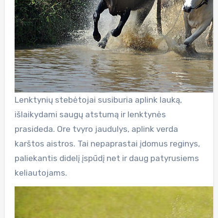
Lenktynių stebėtojai susiburia aplink lauką,
išlaikydami saugų atstumą ir lenktynės
prasideda. Ore tvyro jaudulys, aplink verda
karštos aistros. Tai nepaprastai įdomus reginys,
paliekantis didelį įspūdį net ir daug patyrusiems
keliautojams.