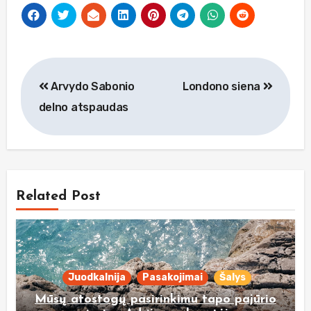
Navigacija
Arvydo Sabonio
Londono siena
tarp
delno atspaudas
įrašų
Related Post
Juodkalnija
Pasakojimai
Šalys
Mūsų atostogų pasirinkimu tapo pajūrio