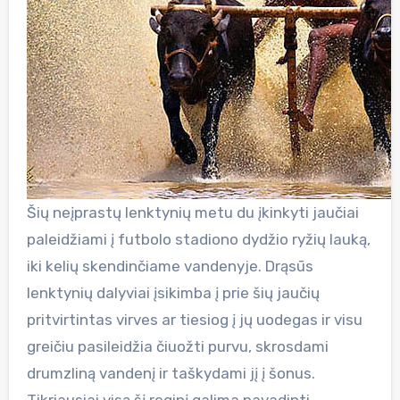
Šių neįprastų lenktynių metu du įkinkyti jaučiai
paleidžiami į futbolo stadiono dydžio ryžių lauką,
iki kelių skendinčiame vandenyje. Drąsūs
lenktynių dalyviai įsikimba į prie šių jaučių
pritvirtintas virves ar tiesiog į jų uodegas ir visu
greičiu pasileidžia čiuožti purvu, skrosdami
drumzliną vandenį ir taškydami jį į šonus.
Tikriausiai visą šį reginį galima pavadinti