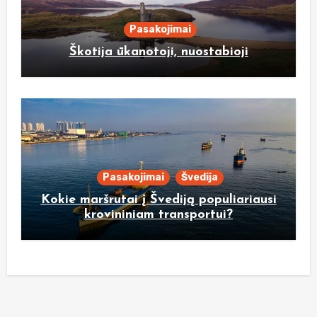
Pasakojimai
Škotija ūkanotoji, nuostabioji
Pasakojimai
Švedija
Kokie maršrutai į Švediją populiariausi
krovininiam transportui?