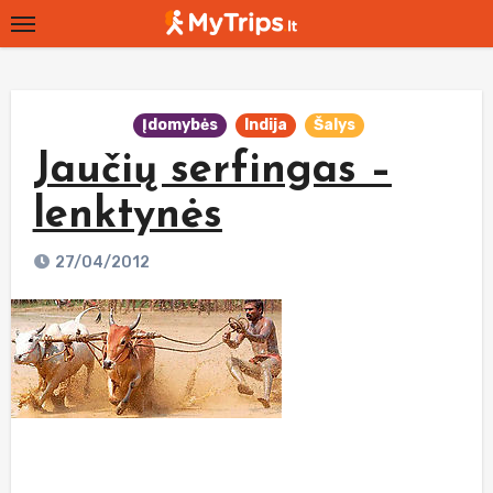
Skip
to
content
Įdomybės
Indija
Šalys
Jaučių serfingas –
lenktynės
27/04/2012