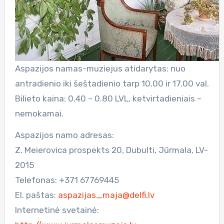
Aspazijos namas-muziejus atidarytas: nuo
antradienio iki šeštadienio tarp 10.00 ir 17.00 val.
Bilieto kaina: 0.40 – 0.80 LVL, ketvirtadieniais –
nemokamai.
Aspazijos namo adresas:
Z. Meierovica prospekts 20, Dubulti, Jūrmala, LV-
2015
Telefonas: +371 67769445
El. paštas:
aspazijas_maja@delfi.lv
Internetinė svetainė: