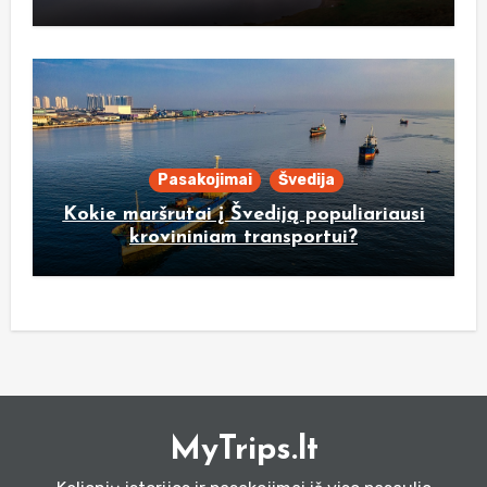
Pasakojimai
Švedija
Kokie maršrutai į Švediją populiariausi
krovininiam transportui?
MyTrips.lt