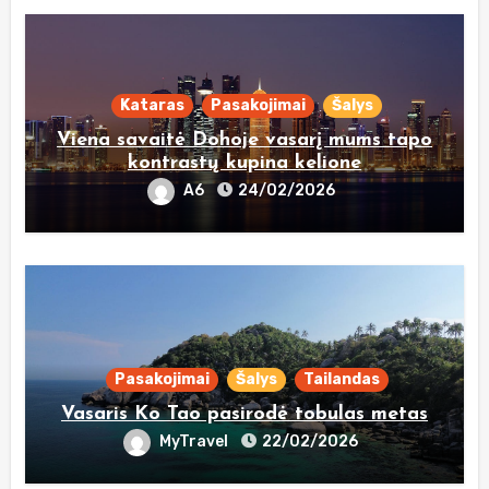
Kataras
Pasakojimai
Šalys
Viena savaitė Dohoje vasarį mums tapo
kontrastų kupina kelione
A6
24/02/2026
Pasakojimai
Šalys
Tailandas
Vasaris Ko Tao pasirodė tobulas metas
MyTravel
22/02/2026