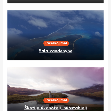
Pasakojimai
Sala vandenyne
Pasakojimai
Škotija ūkanotoji, nuostabioji