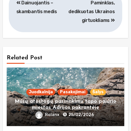
Dainuojantis –
Paminklas,
tarp
skambantis medis
dedikuotas Ukrainos
įrašų
girtuokliams
Related Post
Juodkalnija
Pasakojimai
Šalys
Mūsų atostogų pasirinkimu tapo pajūrio
miestas Adrijos pakrantėje
Rolanx
25/02/2026