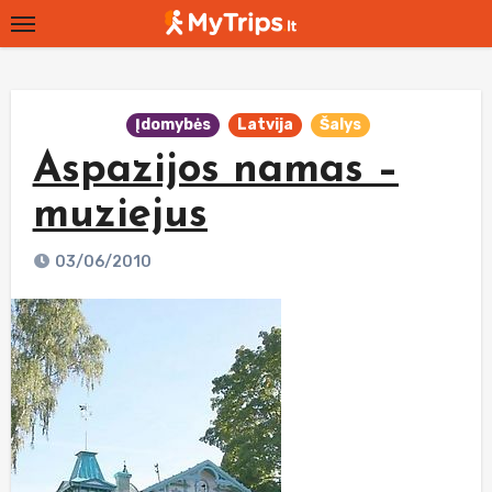
Skip
to
content
Įdomybės
Latvija
Šalys
Aspazijos namas –
muziejus
03/06/2010