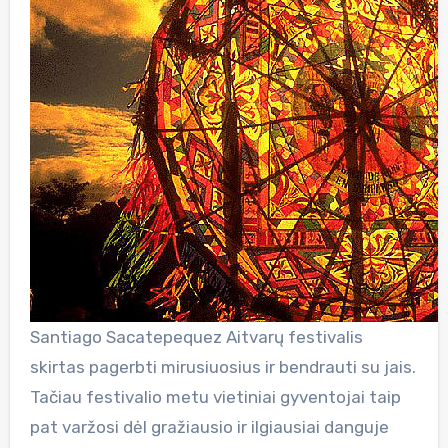
Santiago Sacatepequez Aitvarų festivalis
skirtas pagerbti mirusiuosius ir bendrauti su jais.
Tačiau festivalio metu vietiniai gyventojai taip
pat varžosi dėl gražiausio ir ilgiausiai danguje