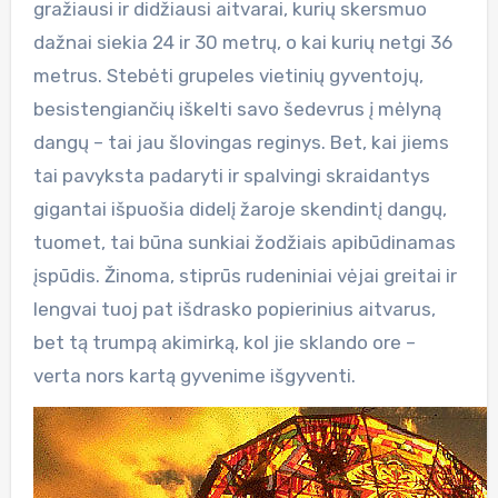
gražiausi ir didžiausi aitvarai, kurių skersmuo
dažnai siekia 24 ir 30 metrų, o kai kurių netgi 36
metrus. Stebėti grupeles vietinių gyventojų,
besistengiančių iškelti savo šedevrus į mėlyną
dangų – tai jau šlovingas reginys. Bet, kai jiems
tai pavyksta padaryti ir spalvingi skraidantys
gigantai išpuošia didelį žaroje skendintį dangų,
tuomet, tai būna sunkiai žodžiais apibūdinamas
įspūdis. Žinoma, stiprūs rudeniniai vėjai greitai ir
lengvai tuoj pat išdrasko popierinius aitvarus,
bet tą trumpą akimirką, kol jie sklando ore –
verta nors kartą gyvenime išgyventi.