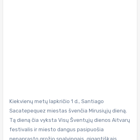
Kiekvienų metų lapkričio 1 d., Santiago
Sacatepequez miestas švenčia Mirusiųjų dieną.
Tą dieną čia vyksta Visų Šventųjų dienos Aitvarų
festivalis ir miesto dangus pasipuošia
nepaprasto grožio spalvingais, gigantiškais