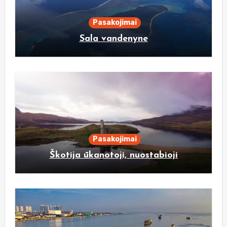
Pasakojimai
Sala vandenyne
Pasakojimai
Škotija ūkanotoji, nuostabioji