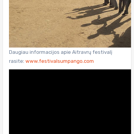
Daugiau informacijos apie Aitravrų festivalį
rasite:
www.festivalsumpango.com