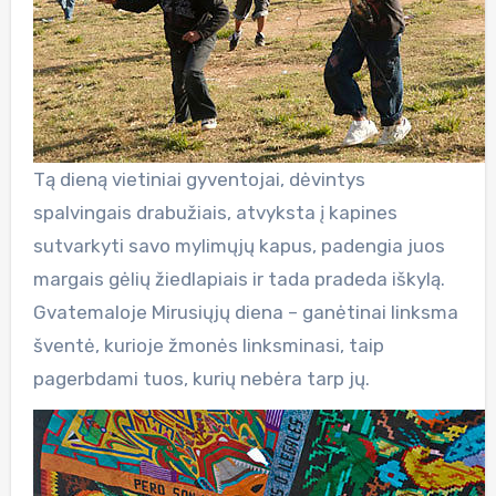
Tą dieną vietiniai gyventojai, dėvintys
spalvingais drabužiais, atvyksta į kapines
sutvarkyti savo mylimųjų kapus, padengia juos
margais gėlių žiedlapiais ir tada pradeda iškylą.
Gvatemaloje Mirusiųjų diena – ganėtinai linksma
šventė, kurioje žmonės linksminasi, taip
pagerbdami tuos, kurių nebėra tarp jų.