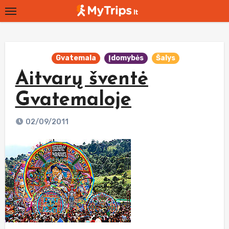
Skip
to
content
Gvatemala
Įdomybės
Šalys
Aitvarų šventė
Gvatemaloje
02/09/2011