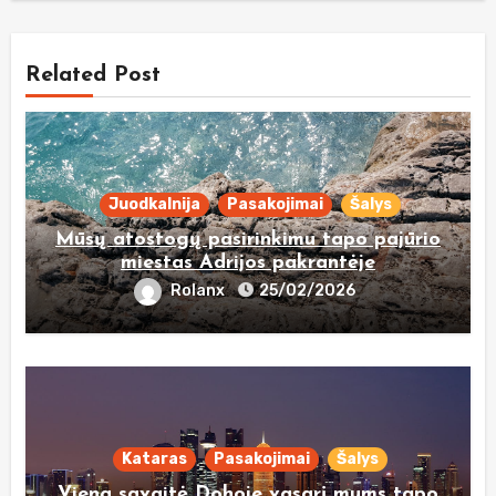
Related Post
Juodkalnija
Pasakojimai
Šalys
Mūsų atostogų pasirinkimu tapo pajūrio
miestas Adrijos pakrantėje
Rolanx
25/02/2026
Kataras
Pasakojimai
Šalys
Viena savaitė Dohoje vasarį mums tapo