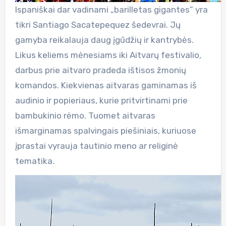
Ispaniškai dar vadinami „barilletas gigantes” yra
tikri Santiago Sacatepequez šedevrai. Jų
gamyba reikalauja daug įgūdžių ir kantrybės.
Likus keliems mėnesiams iki Aitvarų festivalio,
darbus prie aitvaro pradeda ištisos žmonių
komandos. Kiekvienas aitvaras gaminamas iš
audinio ir popieriaus, kurie pritvirtinami prie
bambukinio rėmo. Tuomet aitvaras
išmarginamas spalvingais piešiniais, kuriuose
įprastai vyrauja tautinio meno ar religinė
tematika.