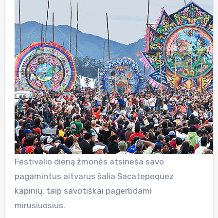
Festivalio dieną žmonės atsineša savo
pagamintus aitvarus šalia Sacatepequez
kapinių, taip savotiškai pagerbdami
mirusiuosius.