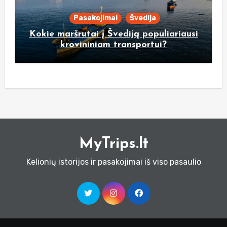
Pasakojimai
Švedija
Kokie maršrutai į Švediją populiariausi
krovininiam transportui?
MyTrips.lt
Kelionių istorijos ir pasakojimai iš viso pasaulio