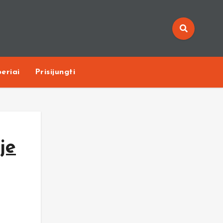
eriai
Prisijungti
je