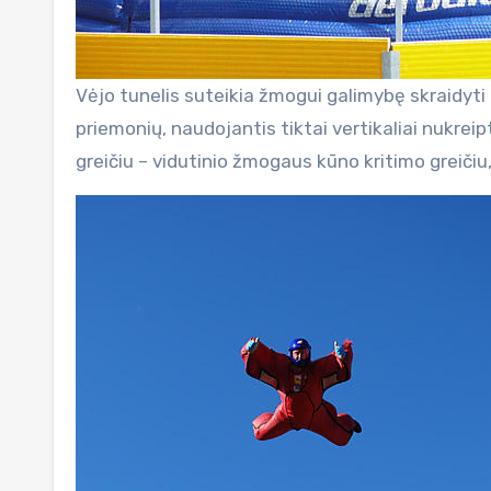
Vėjo tunelis suteikia žmogui galimybę skraidyti
priemonių, naudojantis tiktai vertikaliai nukrei
greičiu – vidutinio žmogaus kūno kritimo greičiu