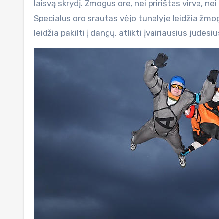
laisvą skrydį. Žmogus ore, nei pririštas virve, ne
Specialus oro srautas vėjo tunelyje leidžia žmo
leidžia pakilti į dangų, atlikti įvairiausius judes