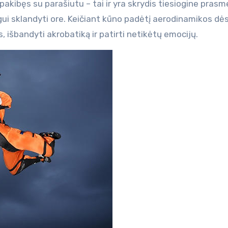
i pakibęs su parašiutu – tai ir yra skrydis tiesiogine prasm
gui sklandyti ore. Keičiant kūno padėtį aerodinamikos dės
ius, išbandyti akrobatiką ir patirti netikėtų emocijų.