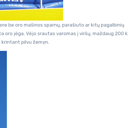
 ore be oro mašinos sparnų, parašiuto ar kitų pagalbinių
pta oro jėga. Vėjo srautas varomas į viršų, maždaug 200 
, krintant pilvu žemyn.