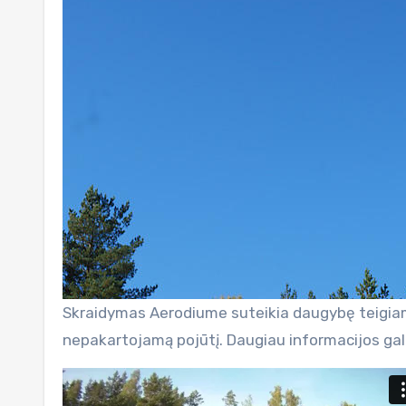
Skraidymas Aerodiume suteikia daugybę teigia
nepakartojamą pojūtį. Daugiau informacijos gali