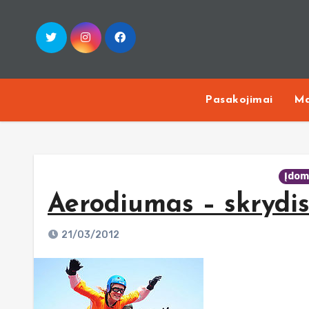
Skip
to
content
Pasakojimai
Ma
Įdom
Aerodiumas – skrydis
21/03/2012