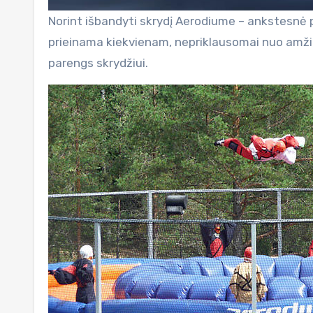
Norint išbandyti skrydį Aerodiume – ankstesnė pat
prieinama kiekvienam, nepriklausomai nuo amžiaus
parengs skrydžiui.