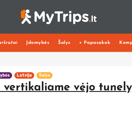
ršrutai
Įdomybės
Šalys
+ Papasakok
Kemp
ybės
Latvija
Šalys
 vertikaliame vėjo tunely