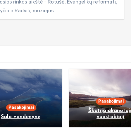
iosios rinkos aikštė - Rotušė, Evangelikų reformatų
yčia ir Radvilų muziejus…
Pasakojimai
Pasakojimai
Škotija ūkanotoji
Sala vandenyne
nuostabioji