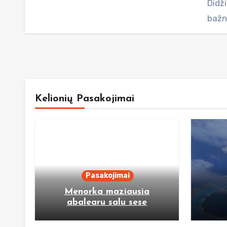
Didž
bažn
Kelionių Pasakojimai
Pasakojimai
Menorka maziausia
abalearu salu sese