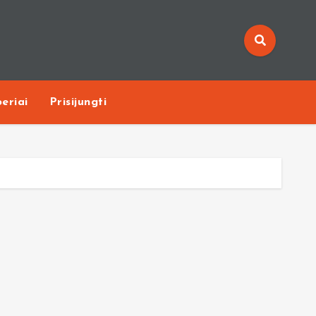
eriai
Prisijungti