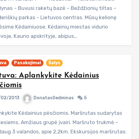
lynas – Buvusi raketų bazė – Beždžionių tiltas –
deriškių parkas - Lietuvos centras. Mūsų kelionę
ėsime Kėdainiuose. Kėdainių miestas vidurio
uvoje, Kauno apskrityje, abipus…
uva
Pasakojimai
Šalys
tuva: Aplankykite Kėdainius
čiomis
/02/2013
DonatasGedminas
5
iesiems. Amžiaus grupė įvairi. Maršruto trukmė –
aug 3 valandos, apie 2,2km. Ekskursijos maršrutas: