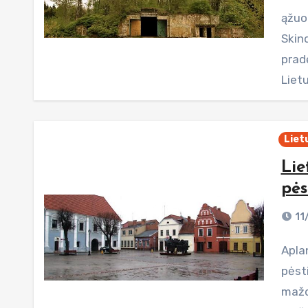
ąžuo
Skin
prad
Liet
Liet
Lie
pės
11
Aplankykite Kėdainius pėsčiomis. Maršrutas sudarytas
pėst
mažd