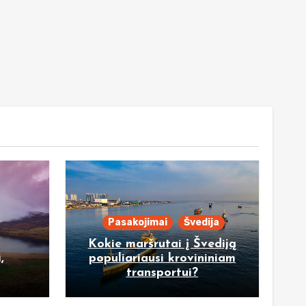
Pasakojimai
Švedija
Kokie maršrutai į Švediją
,
populiariausi krovininiam
transportui?