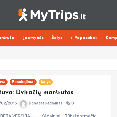
ršrutai
Įdomybės
Šalys
+ Papasakok
Kemp
uva
Pasakojimai
Šalys
tuva: Dviračių maršrutas
/02/2013
DonatasGedminas
0